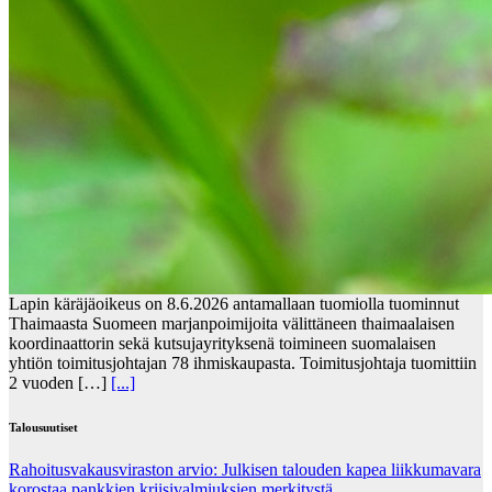
Lapin käräjäoikeus on 8.6.2026 antamallaan tuomiolla tuominnut
Thaimaasta Suomeen marjanpoimijoita välittäneen thaimaalaisen
koordinaattorin sekä kutsujayrityksenä toimineen suomalaisen
yhtiön toimitusjohtajan 78 ihmiskaupasta. Toimitusjohtaja tuomittiin
2 vuoden […]
[...]
Talousuutiset
Rahoitusvakausviraston arvio: Julkisen talouden kapea liikkumavara
korostaa pankkien kriisivalmiuksien merkitystä