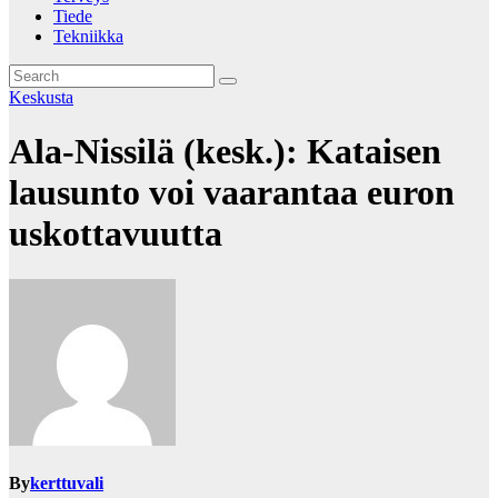
Tiede
Tekniikka
Keskusta
Ala-Nissilä (kesk.): Kataisen
lausunto voi vaarantaa euron
uskottavuutta
By
kerttuvali