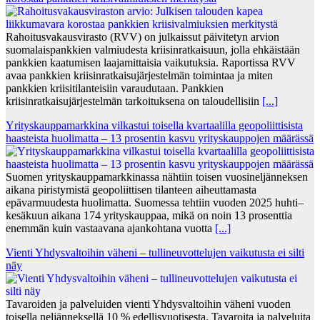
Rahoitusvakausvirasto (RVV) on julkaissut päivitetyn arvion
suomalaispankkien valmiudesta kriisinratkaisuun, jolla ehkäistään
pankkien kaatumisen laajamittaisia vaikutuksia. Raportissa RVV
avaa pankkien kriisinratkaisujärjestelmän toimintaa ja miten
pankkien kriisitilanteisiin varaudutaan. Pankkien
kriisinratkaisujärjestelmän tarkoituksena on taloudellisiin
[...]
Yrityskauppamarkkina vilkastui toisella kvartaalilla geopoliittisista
haasteista huolimatta – 13 prosentin kasvu yrityskauppojen määrässä
Suomen yrityskauppamarkkinassa nähtiin toisen vuosineljänneksen
aikana piristymistä geopoliittisen tilanteen aiheuttamasta
epävarmuudesta huolimatta. Suomessa tehtiin vuoden 2025 huhti–
kesäkuun aikana 174 yrityskauppaa, mikä on noin 13 prosenttia
enemmän kuin vastaavana ajankohtana vuotta
[...]
Vienti Yhdysvaltoihin väheni – tullineuvottelujen vaikutusta ei silti
näy
Tavaroiden ja palveluiden vienti Yhdysvaltoihin väheni vuoden
toisella neljänneksellä 10 % edellisvuotisesta. Tavaroita ja palveluita