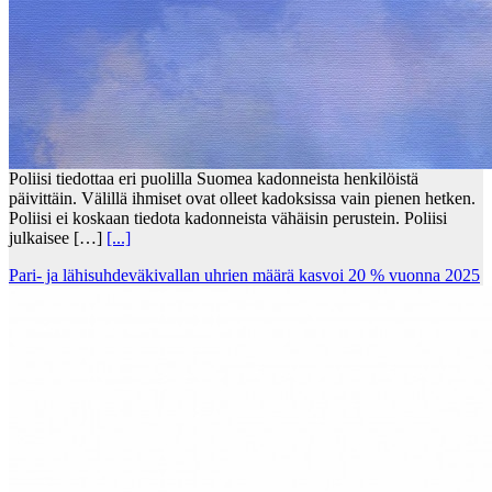
Poliisi tiedottaa eri puolilla Suomea kadonneista henkilöistä
päivittäin. Välillä ihmiset ovat olleet kadoksissa vain pienen hetken.
Poliisi ei koskaan tiedota kadonneista vähäisin perustein. Poliisi
julkaisee […]
[...]
Pari- ja lähisuhdeväkivallan uhrien määrä kasvoi 20 % vuonna 2025