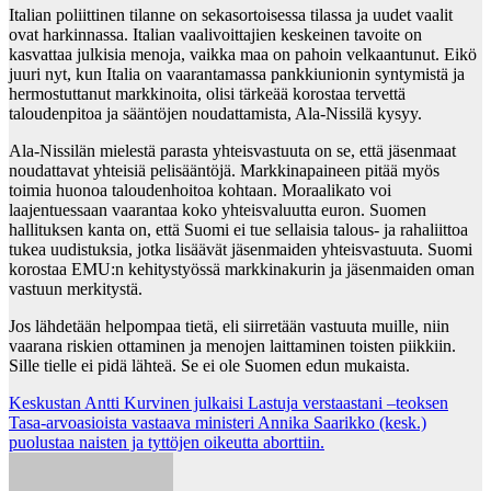
Italian poliittinen tilanne on sekasortoisessa tilassa ja uudet vaalit
ovat harkinnassa. Italian vaalivoittajien keskeinen tavoite on
kasvattaa julkisia menoja, vaikka maa on pahoin velkaantunut. Eikö
juuri nyt, kun Italia on vaarantamassa pankkiunionin syntymistä ja
hermostuttanut markkinoita, olisi tärkeää korostaa tervettä
taloudenpitoa ja sääntöjen noudattamista, Ala-Nissilä kysyy.
Ala-Nissilän mielestä parasta yhteisvastuuta on se, että jäsenmaat
noudattavat yhteisiä pelisääntöjä. Markkinapaineen pitää myös
toimia huonoa taloudenhoitoa kohtaan. Moraalikato voi
laajentuessaan vaarantaa koko yhteisvaluutta euron. Suomen
hallituksen kanta on, että Suomi ei tue sellaisia talous- ja rahaliittoa
tukea uudistuksia, jotka lisäävät jäsenmaiden yhteisvastuuta. Suomi
korostaa EMU:n kehitystyössä markkinakurin ja jäsenmaiden oman
vastuun merkitystä.
Jos lähdetään helpompaa tietä, eli siirretään vastuuta muille, niin
vaarana riskien ottaminen ja menojen laittaminen toisten piikkiin.
Sille tielle ei pidä lähteä. Se ei ole Suomen edun mukaista.
Post
Keskustan Antti Kurvinen julkaisi Lastuja verstaastani –teoksen
Tasa-arvoasioista vastaava ministeri Annika Saarikko (kesk.)
navigation
puolustaa naisten ja tyttöjen oikeutta aborttiin.