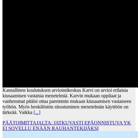
Kansallinen koulutuksen arviointikeskus Karvi on arvioi erilaisia
kiusaamisen vastaisia menetelmiä. Karvin mukaan oppilaat ja
vanhemmat pitäisi ottaa paremmin mukaan kiusaamisen vastaiseen
työhön. Myös henkilöstön sitoutuminen menetelmän käyttöön on
tärkeää. Vaikka
[...]
PÄÄTOIMITTAJALTA: JATKUVASTI EPÄONNISTUVA YK
EI SOVELLU ENÄÄN RAUHANTEKIJÄKSI