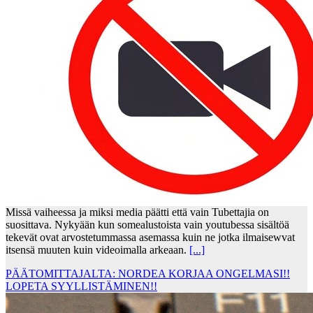
Missä vaiheessa ja miksi media päätti että vain Tubettajia on
suosittava. Nykyään kun somealustoista vain youtubessa sisältöä
tekevät ovat arvostetummassa asemassa kuin ne jotka ilmaisewvat
itsensä muuten kuin videoimalla arkeaan.
[...]
PÄÄTOMITTAJALTA: NORDEA KORJAA ONGELMASI!!
LOPETA SYYLLISTÄMINEN!!