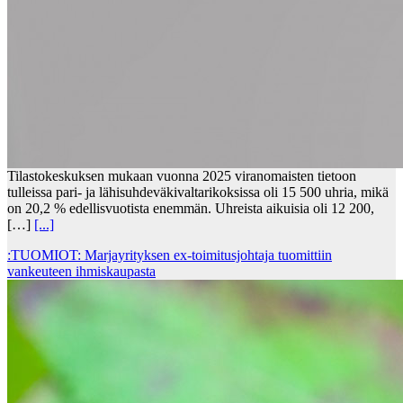
Tilastokeskuksen mukaan vuonna 2025 viranomaisten tietoon
tulleissa pari- ja lähisuhdeväkivaltarikoksissa oli 15 500 uhria, mikä
on 20,2 % edellisvuotista enemmän. Uhreista aikuisia oli 12 200,
[…]
[...]
:TUOMIOT: Marjayrityksen ex-toimitusjohtaja tuomittiin
vankeuteen ihmiskaupasta