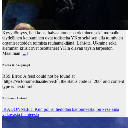
Kyvyttömyys, heikkous, halvaantuneena oleminen sekä moraalin
täydellinen katoaminen ovat todisteita YK:n sekä sen alla toimivien
organisaatioiden toimista rauhantekijänä. Lähi-itä, Ukraina sekä
aiemman kriisit ovat osoittaneet YK:n olevan täysin tarpeeton.
Maailman
[...]
Kunta & Kaupungit
RSS Error: A feed could not be found at
`https://victoriamedia.site/feed/`; the status code is `200` and content-
type is `text/html`
Kotimaan Uutiset
:KADONNEET: Kun poliisi tiedottaa kadonneesta, on kyse aina
vakavasta tilanteesta