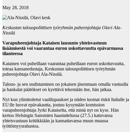
May 28, 2018
Keskustan talouspoliittisen työryhmän puheenjohtaja Olavi Ala-
Nissilä
Varapuheenjohtaja Kataisen lausunto yhteisvastuun
lisäämisestä voi vaarantaa euron uskottavuutta epävarmassa
tilanteessa
Katainen voi puheillaan vaarantaa puheillaan euron uskottavuutta,
toteaa kansanedustaja, Keskustan talouspoliittisen työryhmän
puheenjohtaja Olavi Ala-Nissilä.
Talous- ja sen uudistaminen on jokaisen jäsenmaan omalla vastuulla
ja hankalat päätökset on kyettävä tekemään itse, hän jatkaa.
Nyt kun ylimitoitetut vaalilupaukset ja niiden tuomat riskit Italialle ja
EU:lle luovat epävakautta, joutuu kysymään komission
varapuheenjohtaja Jyrki Kataiselta, että mistä nyt on kyse. Hän
kertoo Helsingin Sanomien haastattelussa (27.5.) katuvansa
yhteisvastuun kritiikkiään ja kannattavansa muun muassa
työttömyysrahastoa.