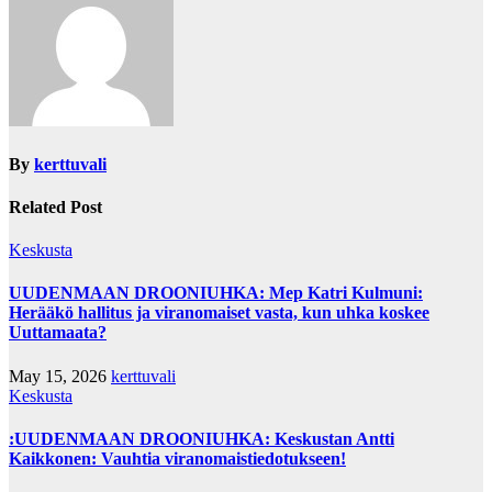
By
kerttuvali
Related Post
Keskusta
UUDENMAAN DROONIUHKA: Mep Katri Kulmuni:
Herääkö hallitus ja viranomaiset vasta, kun uhka koskee
Uuttamaata?
May 15, 2026
kerttuvali
Keskusta
:UUDENMAAN DROONIUHKA: Keskustan Antti
Kaikkonen: Vauhtia viranomaistiedotukseen!