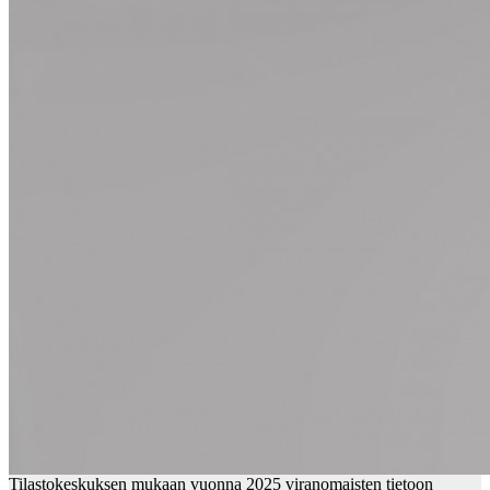
Tilastokeskuksen mukaan vuonna 2025 viranomaisten tietoon