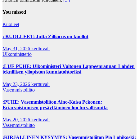
You missed
Kuolleet
: KUOLLEET: Jutta Zilliacus on kuollut
May 31, 2026
kerttuvali
Ulkoministeriö
:LUE PUHE: Ulkoministeri Valtonen Lappeenrannan-Lahden
teknillisen yliopiston kunniatohtoriksi
May 23, 2026
kerttuvali
Vasemmistoliitto
:PUHE: Vasemmistoliiton Aino-Kaisa Pekonen:
Eriarvoistumisen pysäyttäminen luo turvallisuutta
May 20, 2026
kerttuvali
Vasemmistoliitto
:KIRJALLINEN KYSYMYS: Vasemmistoliiton Pia Lohikoski: