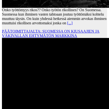
Onko työttömyys rikos?? Onko työtön rikollinen? On Suomessa.
Suomessa kun ihminen vasten tahtoaan joutuu työttömäksi kohtelu
muuttuu täysin. On kuin yhdessä hetkessä aiemmin arvokas ihminen
muuttuisi rikollisen arvottomaksi jonka on
[...]
PÄÄTOIMITTAJALTA: SUOMESSA ON KIUSAAJIEN JA
VÄKIVALLAN EHTYMÄTÖN MARKKINA