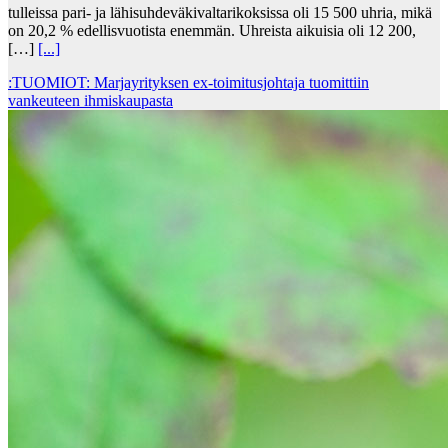
tulleissa pari- ja lähisuhdeväkivaltarikoksissa oli 15 500 uhria, mikä
on 20,2 % edellisvuotista enemmän. Uhreista aikuisia oli 12 200,
[…]
[...]
:TUOMIOT: Marjayrityksen ex-toimitusjohtaja tuomittiin
vankeuteen ihmiskaupasta