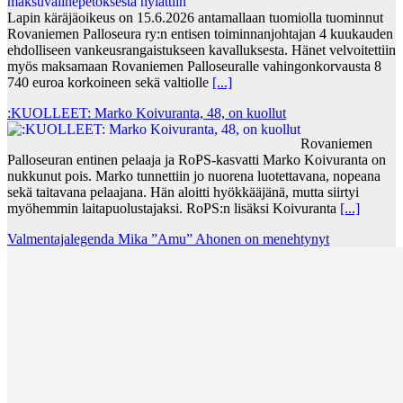
Lapin käräjäoikeus on 15.6.2026 antamallaan tuomiolla tuominnut
Rovaniemen Palloseura ry:n entisen toiminnanjohtajan 4 kuukauden
ehdolliseen vankeusrangaistukseen kavalluksesta. Hänet velvoitettiin
myös maksamaan Rovaniemen Palloseuralle vahingonkorvausta 8
740 euroa korkoineen sekä valtiolle
[...]
:KUOLLEET: Marko Koivuranta, 48, on kuollut
Rovaniemen
Palloseuran entinen pelaaja ja RoPS-kasvatti Marko Koivuranta on
nukkunut pois. Marko tunnettiin jo nuorena luotettavana, nopeana
sekä taitavana pelaajana. Hän aloitti hyökkääjänä, mutta siirtyi
myöhemmin laitapuolustajaksi. RoPS:n lisäksi Koivuranta
[...]
Valmentajalegenda Mika ”Amu” Ahonen on menehtynyt