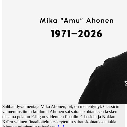
Salibandyvalmentaja Mika Ahonen, 54, on menehtynyt. Classicin
valmennustiimin kuulunut Ahonen sai sairauskohtauksen kesken
tiistaina pelatun F-liigan viidennen finaalin. Classicin ja Nokian
KrP:n välinen finaaliottelu keskeytettiin sairauskohtauksen takia.
Ahonen toimitettiin sairaalaan,
[...]