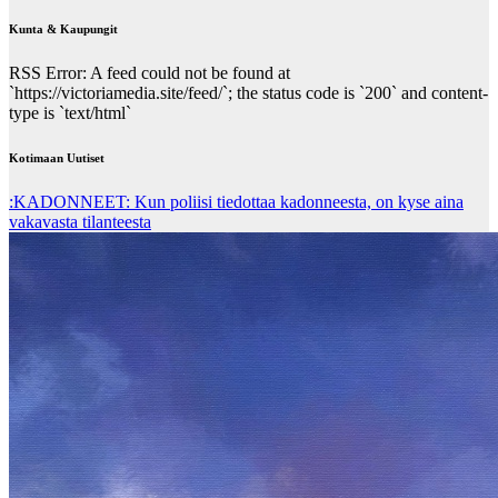
Kunta & Kaupungit
RSS Error: A feed could not be found at
`https://victoriamedia.site/feed/`; the status code is `200` and content-
type is `text/html`
Kotimaan Uutiset
:KADONNEET: Kun poliisi tiedottaa kadonneesta, on kyse aina
vakavasta tilanteesta