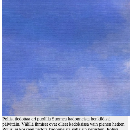
Poliisi tiedottaa eri puolilla Suomea kadonneista henkilöistä
päivittäin. Välillä ihmiset ovat olleet kadoksissa vain pienen hetken.
Poliisi ei koskaan tiedota kadonneista vähäisin perustein. Poliisi