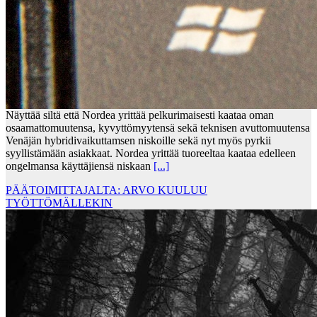
Näyttää siltä että Nordea yrittää pelkurimaisesti kaataa oman
osaamattomuutensa, kyvyttömyytensä sekä teknisen avuttomuutensa
Venäjän hybridivaikuttamsen niskoille sekä nyt myös pyrkii
syyllistämään asiakkaat. Nordea yrittää tuoreeltaa kaataa edelleen
ongelmansa käyttäjiensä niskaan
[...]
PÄÄTOIMITTAJALTA: ARVO KUULUU
TYÖTTÖMÄLLEKIN