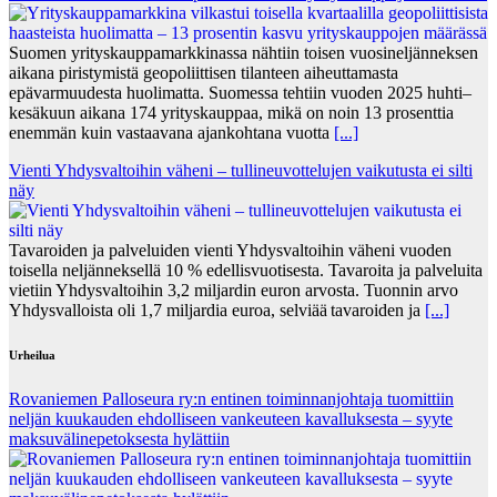
Suomen yrityskauppamarkkinassa nähtiin toisen vuosineljänneksen
aikana piristymistä geopoliittisen tilanteen aiheuttamasta
epävarmuudesta huolimatta. Suomessa tehtiin vuoden 2025 huhti–
kesäkuun aikana 174 yrityskauppaa, mikä on noin 13 prosenttia
enemmän kuin vastaavana ajankohtana vuotta
[...]
Vienti Yhdysvaltoihin väheni – tullineuvottelujen vaikutusta ei silti
näy
Tavaroiden ja palveluiden vienti Yhdysvaltoihin väheni vuoden
toisella neljänneksellä 10 % edellisvuotisesta. Tavaroita ja palveluita
vietiin Yhdysvaltoihin 3,2 miljardin euron arvosta. Tuonnin arvo
Yhdysvalloista oli 1,7 miljardia euroa, selviää tavaroiden ja
[...]
Urheilua
Rovaniemen Palloseura ry:n entinen toiminnanjohtaja tuo­mit­tiin
neljän kuu­kau­den eh­dol­li­seen van­keu­teen ka­val­luk­ses­ta – syyte
mak­su­vä­li­ne­pe­tok­ses­ta hy­lät­tiin