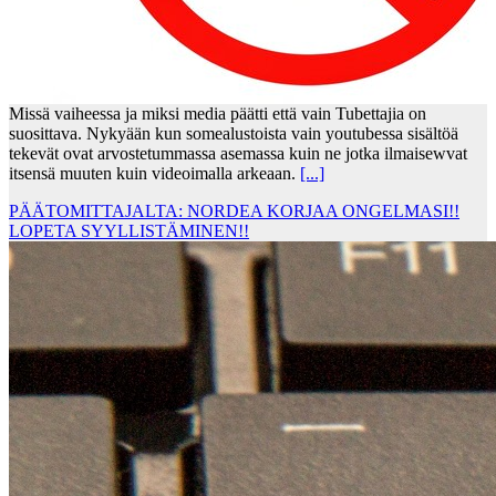
Missä vaiheessa ja miksi media päätti että vain Tubettajia on
suosittava. Nykyään kun somealustoista vain youtubessa sisältöä
tekevät ovat arvostetummassa asemassa kuin ne jotka ilmaisewvat
itsensä muuten kuin videoimalla arkeaan.
[...]
PÄÄTOMITTAJALTA: NORDEA KORJAA ONGELMASI!!
LOPETA SYYLLISTÄMINEN!!