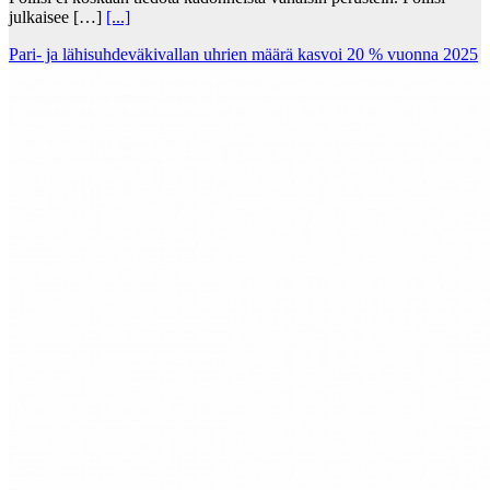
julkaisee […]
[...]
Pari- ja lähisuhdeväkivallan uhrien määrä kasvoi 20 % vuonna 2025