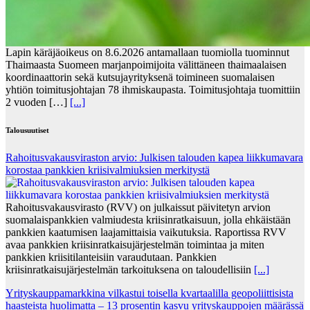
Lapin käräjäoikeus on 8.6.2026 antamallaan tuomiolla tuominnut
Thaimaasta Suomeen marjanpoimijoita välittäneen thaimaalaisen
koordinaattorin sekä kutsujayrityksenä toimineen suomalaisen
yhtiön toimitusjohtajan 78 ihmiskaupasta. Toimitusjohtaja tuomittiin
2 vuoden […]
[...]
Talousuutiset
Rahoitusvakausviraston arvio: Julkisen talouden kapea liikkumavara
korostaa pankkien kriisivalmiuksien merkitystä
Rahoitusvakausvirasto (RVV) on julkaissut päivitetyn arvion
suomalaispankkien valmiudesta kriisinratkaisuun, jolla ehkäistään
pankkien kaatumisen laajamittaisia vaikutuksia. Raportissa RVV
avaa pankkien kriisinratkaisujärjestelmän toimintaa ja miten
pankkien kriisitilanteisiin varaudutaan. Pankkien
kriisinratkaisujärjestelmän tarkoituksena on taloudellisiin
[...]
Yrityskauppamarkkina vilkastui toisella kvartaalilla geopoliittisista
haasteista huolimatta – 13 prosentin kasvu yrityskauppojen määrässä