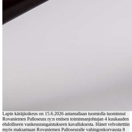
Lapin käräjäoikeus on 15.6.2026 antamallaan tuomiolla tuominnut
Rovaniemen Palloseura ry:n entisen toiminnanjohtajan 4 kuukauden
ehdolliseen vankeusrangaistukseen kavalluksesta. Hänet velvoitettiin
myös maksamaan Rovaniemen Palloseuralle vahingonkorvausta 8