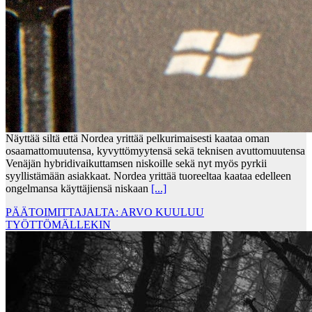
Näyttää siltä että Nordea yrittää pelkurimaisesti kaataa oman
osaamattomuutensa, kyvyttömyytensä sekä teknisen avuttomuutensa
Venäjän hybridivaikuttamsen niskoille sekä nyt myös pyrkii
syyllistämään asiakkaat. Nordea yrittää tuoreeltaa kaataa edelleen
ongelmansa käyttäjiensä niskaan
[...]
PÄÄTOIMITTAJALTA: ARVO KUULUU
TYÖTTÖMÄLLEKIN