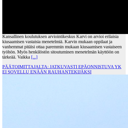
Kansallinen koulutuksen arviointikeskus Karvi on arvioi erilaisia
kiusaamisen vastaisia menetelmiä. Karvin mukaan oppilaat ja
vanhemmat pitäisi ottaa paremmin mukaan kiusaamisen vastaiseen
työhön. Myös henkilöstön sitoutuminen menetelmän käyttöön on
tärkeää. Vaikka
[...]
PÄÄTOIMITTAJALTA: JATKUVASTI EPÄONNISTUVA YK
EI SOVELLU ENÄÄN RAUHANTEKIJÄKSI