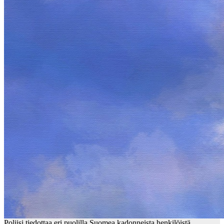
Poliisi tiedottaa eri puolilla Suomea kadonneista henkilöistä