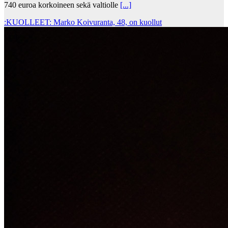
740 euroa korkoineen sekä valtiolle
[...]
:KUOLLEET: Marko Koivuranta, 48, on kuollut