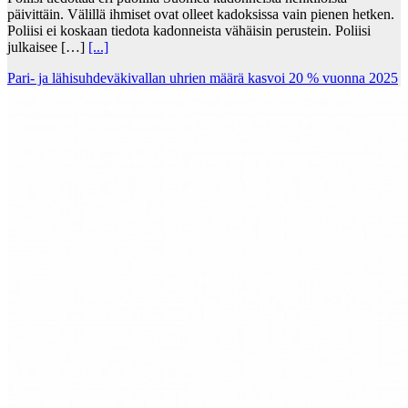
päivittäin. Välillä ihmiset ovat olleet kadoksissa vain pienen hetken.
Poliisi ei koskaan tiedota kadonneista vähäisin perustein. Poliisi
julkaisee […]
[...]
Pari- ja lähisuhdeväkivallan uhrien määrä kasvoi 20 % vuonna 2025