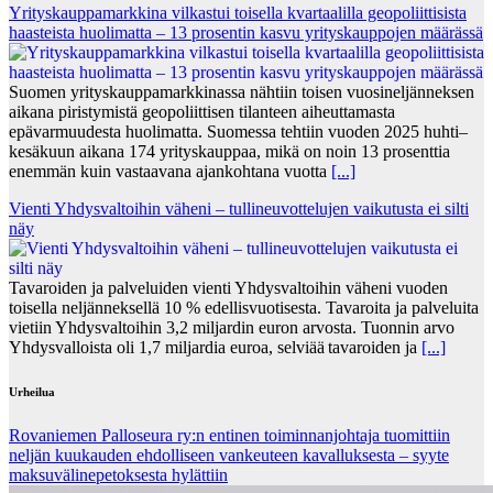
Yrityskauppamarkkina vilkastui toisella kvartaalilla geopoliittisista
haasteista huolimatta – 13 prosentin kasvu yrityskauppojen määrässä
Suomen yrityskauppamarkkinassa nähtiin toisen vuosineljänneksen
aikana piristymistä geopoliittisen tilanteen aiheuttamasta
epävarmuudesta huolimatta. Suomessa tehtiin vuoden 2025 huhti–
kesäkuun aikana 174 yrityskauppaa, mikä on noin 13 prosenttia
enemmän kuin vastaavana ajankohtana vuotta
[...]
Vienti Yhdysvaltoihin väheni – tullineuvottelujen vaikutusta ei silti
näy
Tavaroiden ja palveluiden vienti Yhdysvaltoihin väheni vuoden
toisella neljänneksellä 10 % edellisvuotisesta. Tavaroita ja palveluita
vietiin Yhdysvaltoihin 3,2 miljardin euron arvosta. Tuonnin arvo
Yhdysvalloista oli 1,7 miljardia euroa, selviää tavaroiden ja
[...]
Urheilua
Rovaniemen Palloseura ry:n entinen toiminnanjohtaja tuo­mit­tiin
neljän kuu­kau­den eh­dol­li­seen van­keu­teen ka­val­luk­ses­ta – syyte
mak­su­vä­li­ne­pe­tok­ses­ta hy­lät­tiin