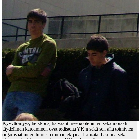
Kyvyttömyys, heikkous, halvaantuneena oleminen sekä moraalin
täydellinen katoaminen ovat todisteita YK:n sekä sen alla toimivien
organisaatioiden toimista rauhantekijänä. Lähi-itä, Ukraina sekä