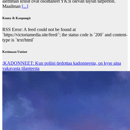
aiemman kriisit ovat osoittaneet YK:n olevan täysin tarpeeton.
Maailman
[...]
Kunta & Kaupungit
RSS Error: A feed could not be found at
`https://victoriamedia.site/feed/`; the status code is `200` and content-
type is `text/html`
Kotimaan Uutiset
:KADONNEET: Kun poliisi tiedottaa kadonneesta, on kyse aina
vakavasta tilanteesta