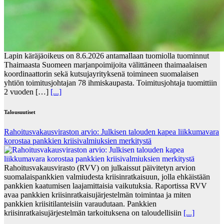
Lapin käräjäoikeus on 8.6.2026 antamallaan tuomiolla tuominnut
Thaimaasta Suomeen marjanpoimijoita välittäneen thaimaalaisen
koordinaattorin sekä kutsujayrityksenä toimineen suomalaisen
yhtiön toimitusjohtajan 78 ihmiskaupasta. Toimitusjohtaja tuomittiin
2 vuoden […]
[...]
Talousuutiset
Rahoitusvakausviraston arvio: Julkisen talouden kapea liikkumavara
korostaa pankkien kriisivalmiuksien merkitystä
Rahoitusvakausvirasto (RVV) on julkaissut päivitetyn arvion
suomalaispankkien valmiudesta kriisinratkaisuun, jolla ehkäistään
pankkien kaatumisen laajamittaisia vaikutuksia. Raportissa RVV
avaa pankkien kriisinratkaisujärjestelmän toimintaa ja miten
pankkien kriisitilanteisiin varaudutaan. Pankkien
kriisinratkaisujärjestelmän tarkoituksena on taloudellisiin
[...]