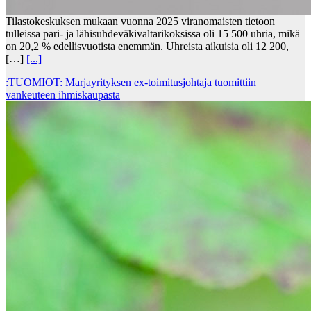
Tilastokeskuksen mukaan vuonna 2025 viranomaisten tietoon
tulleissa pari- ja lähisuhdeväkivaltarikoksissa oli 15 500 uhria, mikä
on 20,2 % edellisvuotista enemmän. Uhreista aikuisia oli 12 200,
[…]
[...]
:TUOMIOT: Marjayrityksen ex-toimitusjohtaja tuomittiin
vankeuteen ihmiskaupasta