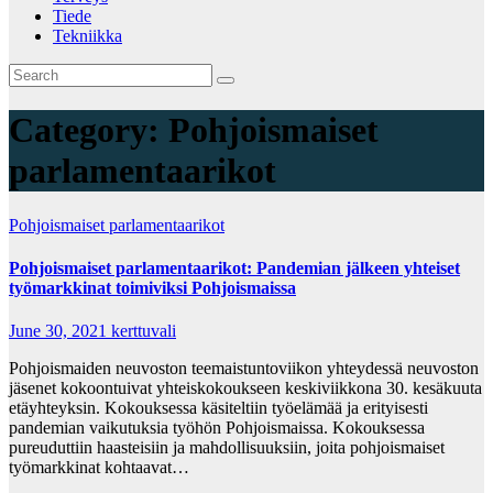
Tiede
Tekniikka
Category:
Pohjoismaiset
parlamentaarikot
Pohjoismaiset parlamentaarikot
Pohjoismaiset parlamentaarikot: Pandemian jälkeen yhteiset
työmarkkinat toimiviksi Pohjoismaissa
June 30, 2021
kerttuvali
Pohjoismaiden neuvoston teemaistuntoviikon yhteydessä neuvoston
jäsenet kokoontuivat yhteiskokoukseen keskiviikkona 30. kesäkuuta
etäyhteyksin. Kokouksessa käsiteltiin työelämää ja erityisesti
pandemian vaikutuksia työhön Pohjoismaissa. Kokouksessa
pureuduttiin haasteisiin ja mahdollisuuksiin, joita pohjoismaiset
työmarkkinat kohtaavat…