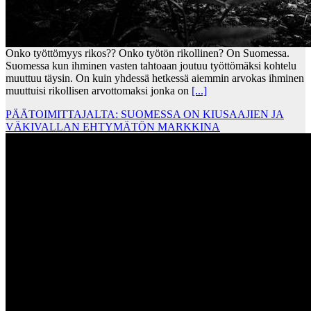
Onko työttömyys rikos?? Onko työtön rikollinen? On Suomessa.
Suomessa kun ihminen vasten tahtoaan joutuu työttömäksi kohtelu
muuttuu täysin. On kuin yhdessä hetkessä aiemmin arvokas ihminen
muuttuisi rikollisen arvottomaksi jonka on
[...]
PÄÄTOIMITTAJALTA: SUOMESSA ON KIUSAAJIEN JA
VÄKIVALLAN EHTYMÄTÖN MARKKINA