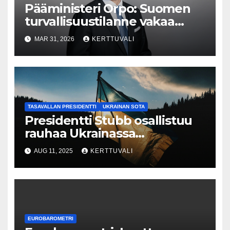
Pääministeri Orpo: Suomen
turvallisuustilanne vakaa
droonitapauksesta
MAR 31, 2026
KERTTUVALI
huolimatta
TASAVALLAN PRESIDENTTI
UKRAINAN SOTA
Presidentti Stubb osallistuu
rauhaa Ukrainassa
käsittelevään kokoukseen
AUG 11, 2025
KERTTUVALI
EUROBAROMETRI