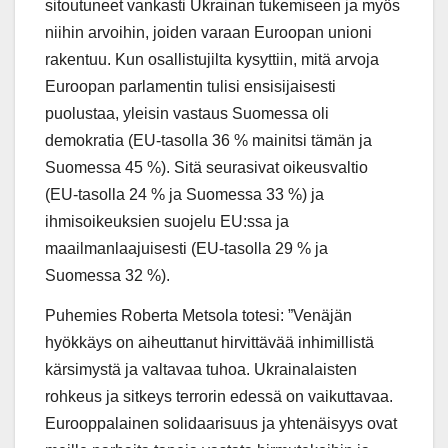
sitoutuneet vankasti Ukrainan tukemiseen ja myös
niihin arvoihin, joiden varaan Euroopan unioni
rakentuu. Kun osallistujilta kysyttiin, mitä arvoja
Euroopan parlamentin tulisi ensisijaisesti
puolustaa, yleisin vastaus Suomessa oli
demokratia (EU-tasolla 36 % mainitsi tämän ja
Suomessa 45 %). Sitä seurasivat oikeusvaltio
(EU-tasolla 24 % ja Suomessa 33 %) ja
ihmisoikeuksien suojelu EU:ssa ja
maailmanlaajuisesti (EU-tasolla 29 % ja
Suomessa 32 %).
Puhemies Roberta Metsola totesi: ”Venäjän
hyökkäys on aiheuttanut hirvittävää inhimillistä
kärsimystä ja valtavaa tuhoa. Ukrainalaisten
rohkeus ja sitkeys terrorin edessä on vaikuttavaa.
Eurooppalainen solidaarisuus ja yhtenäisyys ovat