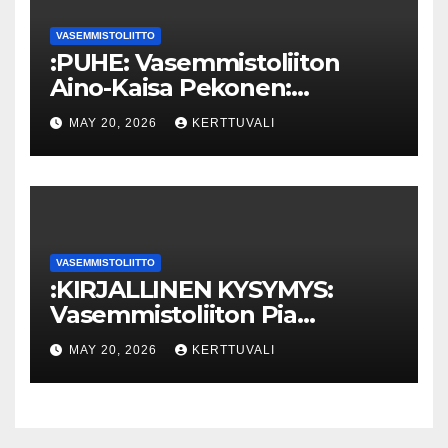
VASEMMISTOLIITTO
:PUHE: Vasemmistoliiton
Aino-Kaisa Pekonen:
Eriarvoistumisen
MAY 20, 2026
KERTTUVALI
pysäyttäminen luo
turvallisuutta
VASEMMISTOLIITTO
:KIRJALLINEN KYSYMYS:
Vasemmistoliiton Pia
Lohikoski: Missä viipyy Orpon
MAY 20, 2026
KERTTUVALI
hallituksen drooniohjeistus
kunnille?