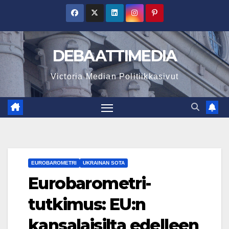
Skip
to
content
DEBAATTIMEDIA
Victoria Median Politiikkasivut
EUROBAROMETRI
UKRAINAN SOTA
Eurobarometri-
tutkimus: EU:n
kansalaisilta edelleen