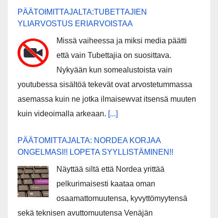
PÄÄTOIMITTAJALTA:TUBETTAJIEN
YLIARVOSTUS ERIARVOISTAA
Missä vaiheessa ja miksi media päätti
että vain Tubettajia on suosittava.
Nykyään kun somealustoista vain
youtubessa sisältöä tekevät ovat arvostetummassa
asemassa kuin ne jotka ilmaisewvat itsensä muuten
kuin videoimalla arkeaan.
[...]
PÄÄTOMITTAJALTA: NORDEA KORJAA
ONGELMASI!! LOPETA SYYLLISTÄMINEN!!
Näyttää siltä että Nordea yrittää
pelkurimaisesti kaataa oman
osaamattomuutensa, kyvyttömyytensä
sekä teknisen avuttomuutensa Venäjän