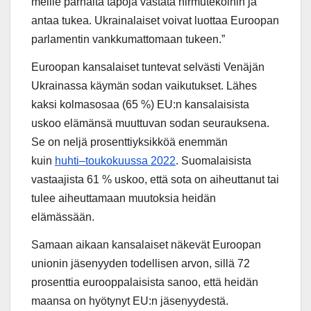
meille parhaita tapoja vastata hirmutekoihin ja
antaa tukea. Ukrainalaiset voivat luottaa Euroopan
parlamentin vankkumattomaan tukeen.”
Euroopan kansalaiset tuntevat selvästi Venäjän
Ukrainassa käymän sodan vaikutukset. Lähes
kaksi kolmasosaa (65 %) EU:n kansalaisista
uskoo elämänsä muuttuvan sodan seurauksena.
Se on neljä prosenttiyksikköä enemmän
kuin
huhti–toukokuussa 2022
. Suomalaisista
vastaajista 61 % uskoo, että sota on aiheuttanut tai
tulee aiheuttamaan muutoksia heidän
elämässään.
Samaan aikaan kansalaiset näkevät Euroopan
unionin jäsenyyden todellisen arvon, sillä 72
prosenttia eurooppalaisista sanoo, että heidän
maansa on hyötynyt EU:n jäsenyydestä.