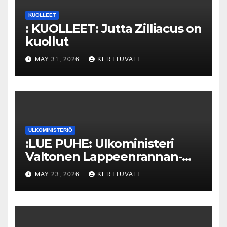
KUOLLEET
: KUOLLEET: Jutta Zilliacus on
kuollut
MAY 31, 2026
KERTTUVALI
ULKOMINISTERIÖ
:LUE PUHE: Ulkoministeri
Valtonen Lappeenrannan-
Lahden teknillisen yliopiston
MAY 23, 2026
KERTTUVALI
kunniatohtoriksi