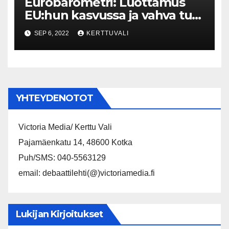
Eurobarometri: Luottamus
EU:hun kasvussa ja vahva tuki
EU:n toimille Ukrainan
SEP 6, 2022
KERTTUVALI
sodassa ja energiapolitiikassa
YHTEYDENOTOT
Victoria Media/ Kerttu Vali
Pajamäenkatu 14, 48600 Kotka
Puh/SMS: 040-5563129
email: debaattilehti(@)victoriamedia.fi
Lukijan Kirjoitukset