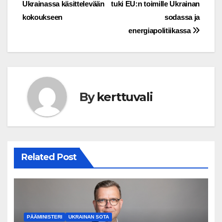
navigation
Ukrainassa käsittelevään
tuki EU:n toimille Ukrainan
kokoukseen
sodassa ja
energiapolitiikassa
By
kerttuvali
Related Post
PÄÄMINISTERI
UKRAINAN SOTA