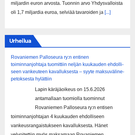
miljardin euron arvosta. Tuonnin arvo Yhdysvalloista
oli 1,7 miljardia euroa, selviää tavaroiden ja
[...]
Urheilua
Rovaniemen Palloseura ry:n entinen
toiminnanjohtaja tuo­mit­tiin neljän kuu­kau­den eh­dol­li­
seen van­keu­teen ka­val­luk­ses­ta – syyte mak­su­vä­li­ne­
pe­tok­ses­ta hy­lät­tiin
Lapin käräjäoikeus on 15.6.2026
antamallaan tuomiolla tuominnut
Rovaniemen Palloseura ry:n entisen
toiminnanjohtajan 4 kuukauden ehdolliseen
vankeusrangaistukseen kavalluksesta. Hänet
velvoitettiin myös maksamaan Rovaniemen