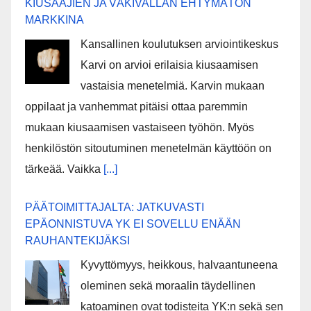
KIUSAAJIEN JA VÄKIVALLAN EHTYMÄTÖN
MARKKINA
Kansallinen koulutuksen arviointikeskus
Karvi on arvioi erilaisia kiusaamisen
vastaisia menetelmiä. Karvin mukaan
oppilaat ja vanhemmat pitäisi ottaa paremmin
mukaan kiusaamisen vastaiseen työhön. Myös
henkilöstön sitoutuminen menetelmän käyttöön on
tärkeää. Vaikka
[...]
PÄÄTOIMITTAJALTA: JATKUVASTI
EPÄONNISTUVA YK EI SOVELLU ENÄÄN
RAUHANTEKIJÄKSI
Kyvyttömyys, heikkous, halvaantuneena
oleminen sekä moraalin täydellinen
katoaminen ovat todisteita YK:n sekä sen