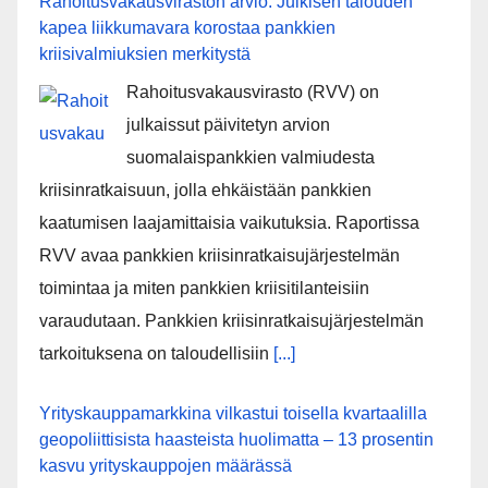
Rahoitusvakausviraston arvio: Julkisen talouden
kapea liikkumavara korostaa pankkien
kriisivalmiuksien merkitystä
Rahoitusvakausvirasto (RVV) on
julkaissut päivitetyn arvion
suomalaispankkien valmiudesta
kriisinratkaisuun, jolla ehkäistään pankkien
kaatumisen laajamittaisia vaikutuksia. Raportissa
RVV avaa pankkien kriisinratkaisujärjestelmän
toimintaa ja miten pankkien kriisitilanteisiin
varaudutaan. Pankkien kriisinratkaisujärjestelmän
tarkoituksena on taloudellisiin
[...]
Yrityskauppamarkkina vilkastui toisella kvartaalilla
geopoliittisista haasteista huolimatta – 13 prosentin
kasvu yrityskauppojen määrässä