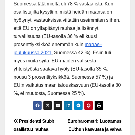
Suomessa tätä mieltä oli 78 % vastaajista. Kun
osallistujilta kysyttiin, mistä heidän maansa on
hyötynyt, vastauksissa viitattiin useimmiten siihen,
että EU on ylläpitänyt rauhaa ja lisännyt
turvallisuutta (EU-tasolla 36 % eli kuusi
prosenttiyksikköä enemmän kuin
marras–
joulukuussa 2021
, Suomessa 42 %). Esiin tuli
myös muita syitä: EU-maiden välisestä
yhteistyöstä saatava hyöty (EU-tasolla 35 %,
nousu 3 prosenttiyksikköä, Suomessa 57 %) ja
EU:n vaikutus maan talouskasvuun (EU-tasolla 30
%, ei muutosta, Suomessa 25 %).
Post
Presidentti Stubb
Eurobarometri: Luottamus
osallistuu rauhaa
EU:hun kasvussa ja vahva