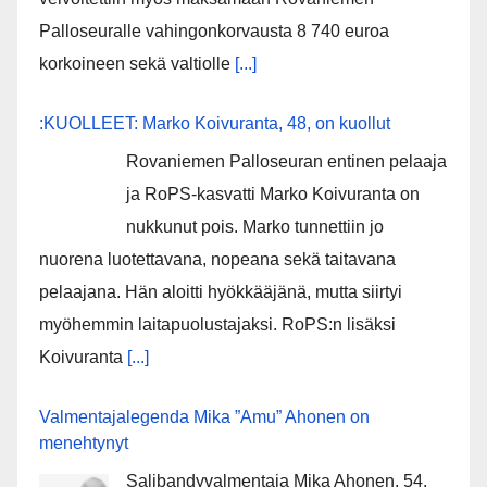
Palloseuralle vahingonkorvausta 8 740 euroa
korkoineen sekä valtiolle
[...]
:KUOLLEET: Marko Koivuranta, 48, on kuollut
Rovaniemen Palloseuran entinen pelaaja
ja RoPS-kasvatti Marko Koivuranta on
nukkunut pois. Marko tunnettiin jo
nuorena luotettavana, nopeana sekä taitavana
pelaajana. Hän aloitti hyökkääjänä, mutta siirtyi
myöhemmin laitapuolustajaksi. RoPS:n lisäksi
Koivuranta
[...]
Valmentajalegenda Mika ”Amu” Ahonen on
menehtynyt
Salibandyvalmentaja Mika Ahonen, 54,