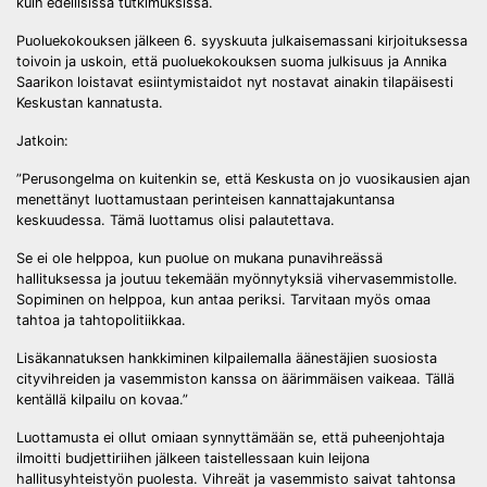
kuin edellisissä tutkimuksissa.
Puoluekokouksen jälkeen 6. syyskuuta julkaisemassani kirjoituksessa
toivoin ja uskoin, että puoluekokouksen suoma julkisuus ja Annika
Saarikon loistavat esiintymistaidot nyt nostavat ainakin tilapäisesti
Keskustan kannatusta.
Jatkoin:
”Perusongelma on kuitenkin se, että Keskusta on jo vuosikausien ajan
menettänyt luottamustaan perinteisen kannattajakuntansa
keskuudessa. Tämä luottamus olisi palautettava.
Se ei ole helppoa, kun puolue on mukana punavihreässä
hallituksessa ja joutuu tekemään myönnytyksiä vihervasemmistolle.
Sopiminen on helppoa, kun antaa periksi. Tarvitaan myös omaa
tahtoa ja tahtopolitiikkaa.
Lisäkannatuksen hankkiminen kilpailemalla äänestäjien suosiosta
cityvihreiden ja vasemmiston kanssa on äärimmäisen vaikeaa. Tällä
kentällä kilpailu on kovaa.”
Luottamusta ei ollut omiaan synnyttämään se, että puheenjohtaja
ilmoitti budjettiriihen jälkeen taistellessaan kuin leijona
hallitusyhteistyön puolesta. Vihreät ja vasemmisto saivat tahtonsa