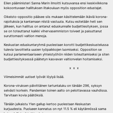
Eilen pääministeri Sanna Marin ilmoitti kutsuvansa ensi keskiviikkona
kokoontuvaan hallituksen iltakouluun myös opposition edustajat.
Oikeisto-oppositio pääsee siis mukaan käsittelemään ikäviä korona-
rajoituksia ja kantamaan niistä vastuuta. Kutsu esitetään heti sen
jälkeen, kun hallitus on antanut eduskunnalle budjettiesityksen, jossa
se on toteuttanut kaikki vihervasemmiston toiveet ja paisuttanut
suruttomasti valtion menoja.
Keskustan eduskuntaryhmä puolestaan korotti budjettikeskustelussa
tulevia tavoitteita uusien työpaikkojen luomiseksi. Opposition se
kutsui parlamentaariseen yhteistyöhön niiden toteuttamiseksi ja siten
budjettiesityksessä päätetyn kasvavan valtionvelan hoitamiseksi.
x x x
Viimeisimmät uutiset lyövät löylyä lisää.
Korona-viruksen päivittäinen tartuntaluku on tänään 296, syksyn
selvästi korkein. Pandemian toinen aalto on pelottavassa vauhdissa.
Tarvitaan kovia päätöksiä.
Tänään julkaistu Ylen gallup kertoo puolestaan Keskustan
kurjuudesta. Puolueen kannatus on nyt 11.5 % eli käytännössä sama