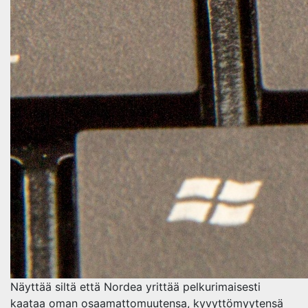
Näyttää siltä että Nordea yrittää pelkurimaisesti
kaataa oman osaamattomuutensa, kyvyttömyytensä