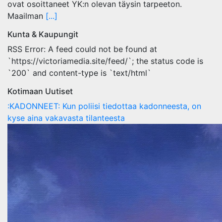
ovat osoittaneet YK:n olevan täysin tarpeeton.
Maailman
[...]
Kunta & Kaupungit
RSS Error: A feed could not be found at
`https://victoriamedia.site/feed/`; the status code is
`200` and content-type is `text/html`
Kotimaan Uutiset
:KADONNEET: Kun poliisi tiedottaa kadonneesta, on
kyse aina vakavasta tilanteesta