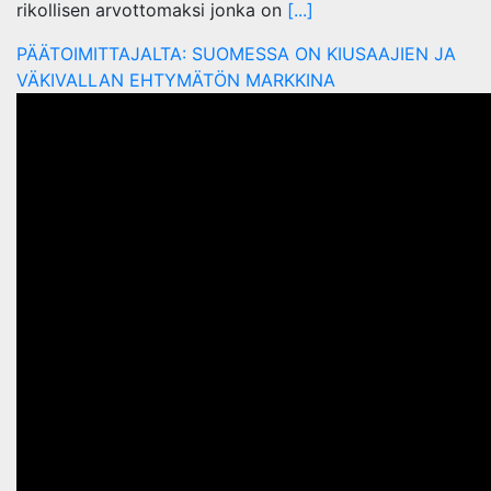
rikollisen arvottomaksi jonka on
[...]
PÄÄTOIMITTAJALTA: SUOMESSA ON KIUSAAJIEN JA
VÄKIVALLAN EHTYMÄTÖN MARKKINA