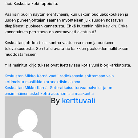
läpi. Keskusta koki tappioita.
Päällisin puolin näytän erehtyneeni, kun uskoin puoluekokouksen ja
uuden puheenjohtajan saaman myönteisen julkisuuden nostavan
tilapäisesti puolueen kannatusta. Ehkä kuitenkin näin kävikin. Ehkä
kannatuksen perustaso on vastaavasti alentunut?
Keskustan johdon tulisi kantaa vastuunsa maan ja puolueen
tulevaisuudesta. Sen tulisi avata tie kaikkien puolueiden hallituksen
muodostamiseen.
Yllä mainitut kirjoitukset ovat luettavissa kotisivuni
blogi-arkistosta
.
Post
Keskustan Mikko Kärnä vaatii radiokanavia soittamaan vain
kotimaista musiikkia koronakriisin aikana
navigation
Keskustan Mikko Kärnä: Soteratkaisu turvaa palvelut ja on
ensimmäinen askel kohti autonomisia maakuntia
By
kerttuvali