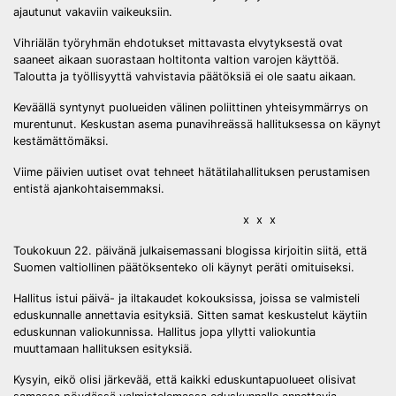
ajautunut vakaviin vaikeuksiin.
Vihriälän työryhmän ehdotukset mittavasta elvytyksestä ovat
saaneet aikaan suorastaan holtitonta valtion varojen käyttöä.
Taloutta ja työllisyyttä vahvistavia päätöksiä ei ole saatu aikaan.
Keväällä syntynyt puolueiden välinen poliittinen yhteisymmärrys on
murentunut. Keskustan asema punavihreässä hallituksessa on käynyt
kestämättömäksi.
Viime päivien uutiset ovat tehneet hätätilahallituksen perustamisen
entistä ajankohtaisemmaksi.
x x x
Toukokuun 22. päivänä julkaisemassani blogissa kirjoitin siitä, että
Suomen valtiollinen päätöksenteko oli käynyt peräti omituiseksi.
Hallitus istui päivä- ja iltakaudet kokouksissa, joissa se valmisteli
eduskunnalle annettavia esityksiä. Sitten samat keskustelut käytiin
eduskunnan valiokunnissa. Hallitus jopa yllytti valiokuntia
muuttamaan hallituksen esityksiä.
Kysyin, eikö olisi järkevää, että kaikki eduskuntapuolueet olisivat