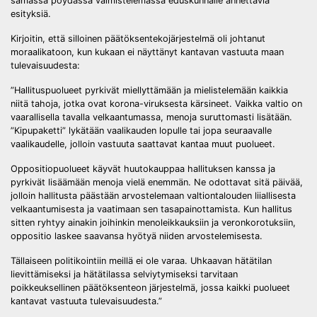
samassa pöydässä valmistelemassa eduskunnalle annettavia
esityksiä.
Kirjoitin, että silloinen päätöksentekojärjestelmä oli johtanut
moraalikatoon, kun kukaan ei näyttänyt kantavan vastuuta maan
tulevaisuudesta:
”Hallituspuolueet pyrkivät miellyttämään ja mielistelemään kaikkia
niitä tahoja, jotka ovat korona-viruksesta kärsineet. Vaikka valtio on
vaarallisella tavalla velkaantumassa, menoja suruttomasti lisätään.
”Kipupaketti” lykätään vaalikauden lopulle tai jopa seuraavalle
vaalikaudelle, jolloin vastuuta saattavat kantaa muut puolueet.
Oppositiopuolueet käyvät huutokauppaa hallituksen kanssa ja
pyrkivät lisäämään menoja vielä enemmän. Ne odottavat sitä päivää,
jolloin hallitusta päästään arvostelemaan valtiontalouden liiallisesta
velkaantumisesta ja vaatimaan sen tasapainottamista. Kun hallitus
sitten ryhtyy ainakin joihinkin menoleikkauksiin ja veronkorotuksiin,
oppositio laskee saavansa hyötyä niiden arvostelemisesta.
Tällaiseen politikointiin meillä ei ole varaa. Uhkaavan hätätilan
lievittämiseksi ja hätätilassa selviytymiseksi tarvitaan
poikkeuksellinen päätöksenteon järjestelmä, jossa kaikki puolueet
kantavat vastuuta tulevaisuudesta.”