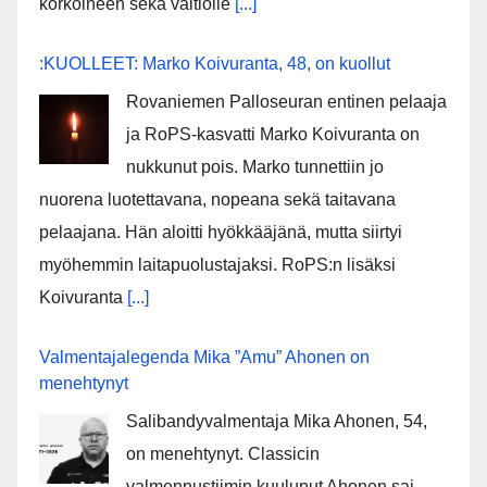
korkoineen sekä valtiolle
[...]
:KUOLLEET: Marko Koivuranta, 48, on kuollut
Rovaniemen Palloseuran entinen pelaaja
ja RoPS-kasvatti Marko Koivuranta on
nukkunut pois. Marko tunnettiin jo
nuorena luotettavana, nopeana sekä taitavana
pelaajana. Hän aloitti hyökkääjänä, mutta siirtyi
myöhemmin laitapuolustajaksi. RoPS:n lisäksi
Koivuranta
[...]
Valmentajalegenda Mika ”Amu” Ahonen on
menehtynyt
Salibandyvalmentaja Mika Ahonen, 54,
on menehtynyt. Classicin
valmennustiimin kuulunut Ahonen sai