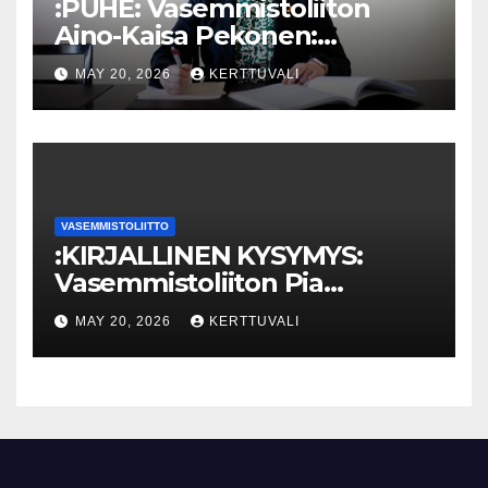
:PUHE: Vasemmistoliiton
Aino-Kaisa Pekonen:
Eriarvoistumisen
MAY 20, 2026
KERTTUVALI
pysäyttäminen luo
turvallisuutta
VASEMMISTOLIITTO
:KIRJALLINEN KYSYMYS:
Vasemmistoliiton Pia
Lohikoski: Missä viipyy Orpon
MAY 20, 2026
KERTTUVALI
hallituksen drooniohjeistus
kunnille?