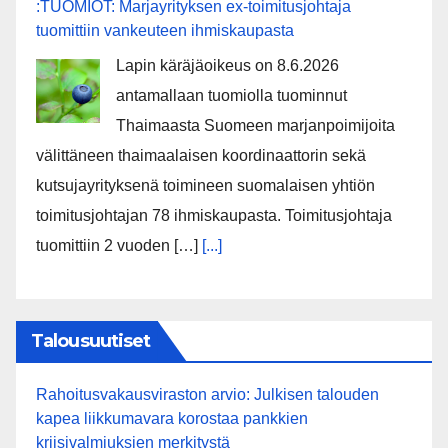
:TUOMIOT: Marjayrityksen ex-toimitusjohtaja
tuomittiin vankeuteen ihmiskaupasta
Lapin käräjäoikeus on 8.6.2026
antamallaan tuomiolla tuominnut
Thaimaasta Suomeen marjanpoimijoita
välittäneen thaimaalaisen koordinaattorin sekä
kutsujayrityksenä toimineen suomalaisen yhtiön
toimitusjohtajan 78 ihmiskaupasta. Toimitusjohtaja
tuomittiin 2 vuoden […]
[...]
Talousuutiset
Rahoitusvakausviraston arvio: Julkisen talouden
kapea liikkumavara korostaa pankkien
kriisivalmiuksien merkitystä