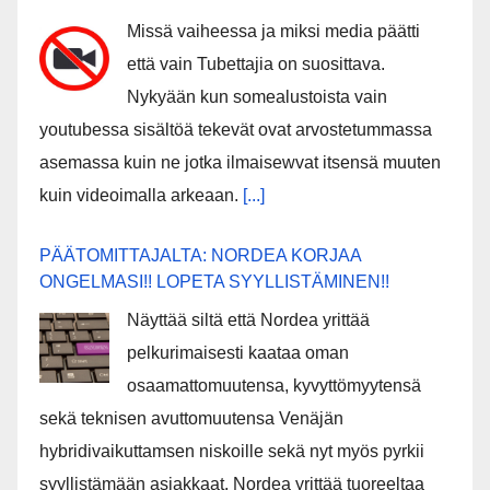
Missä vaiheessa ja miksi media päätti
että vain Tubettajia on suosittava.
Nykyään kun somealustoista vain
youtubessa sisältöä tekevät ovat arvostetummassa
asemassa kuin ne jotka ilmaisewvat itsensä muuten
kuin videoimalla arkeaan.
[...]
PÄÄTOMITTAJALTA: NORDEA KORJAA
ONGELMASI!! LOPETA SYYLLISTÄMINEN!!
Näyttää siltä että Nordea yrittää
pelkurimaisesti kaataa oman
osaamattomuutensa, kyvyttömyytensä
sekä teknisen avuttomuutensa Venäjän
hybridivaikuttamsen niskoille sekä nyt myös pyrkii
syyllistämään asiakkaat. Nordea yrittää tuoreeltaa