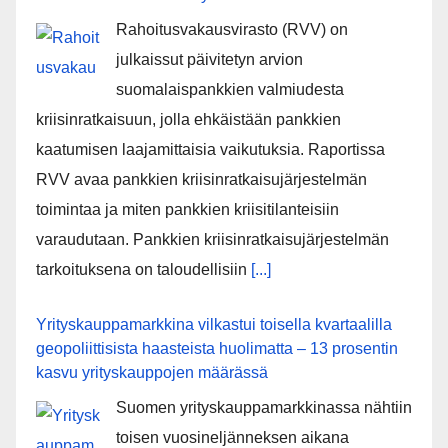
Rahoitusvakausvirasto (RVV) on
julkaissut päivitetyn arvion
suomalaispankkien valmiudesta
kriisinratkaisuun, jolla ehkäistään pankkien
kaatumisen laajamittaisia vaikutuksia. Raportissa
RVV avaa pankkien kriisinratkaisujärjestelmän
toimintaa ja miten pankkien kriisitilanteisiin
varaudutaan. Pankkien kriisinratkaisujärjestelmän
tarkoituksena on taloudellisiin
[...]
Yrityskauppamarkkina vilkastui toisella kvartaalilla
geopoliittisista haasteista huolimatta – 13 prosentin
kasvu yrityskauppojen määrässä
Suomen yrityskauppamarkkinassa nähtiin
toisen vuosineljänneksen aikana