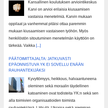
Kansallinen koulutuksen arviointikeskus
Karvi on arvioi erilaisia kiusaamisen
vastaisia menetelmiä. Karvin mukaan
oppilaat ja vanhemmat pitäisi ottaa paremmin
mukaan kiusaamisen vastaiseen työhön. Myös
henkilöstön sitoutuminen menetelmän käyttöön on
tärkeää. Vaikka
[...]
PÄÄTOIMITTAJALTA: JATKUVASTI
EPÄONNISTUVA YK EI SOVELLU ENÄÄN
RAUHANTEKIJÄKSI
Kyvyttömyys, heikkous, halvaantuneena
oleminen sekä moraalin täydellinen
katoaminen ovat todisteita YK:n sekä sen
alla toimivien organisaatioiden toimista
rauhantekijänä. Lähi-itä, Ukraina sekä aiemman