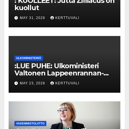
: KUOLLEET: Jutta Zilliacus on
kuollut
MAY 31, 2026
KERTTUVALI
ULKOMINISTERIÖ
:LUE PUHE: Ulkoministeri
Valtonen Lappeenrannan-
Lahden teknillisen yliopiston
MAY 23, 2026
KERTTUVALI
kunniatohtoriksi
VASEMMISTOLIITTO