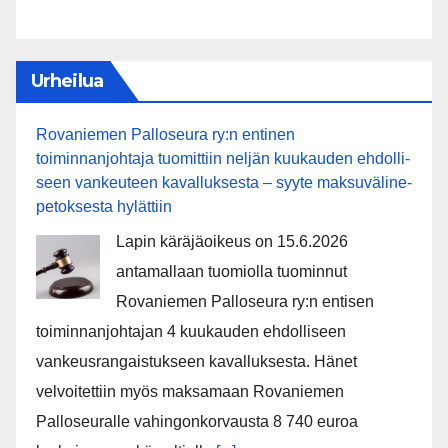
Urheilua
Rovaniemen Palloseura ry:n entinen
toiminnanjohtaja tuo­mit­tiin neljän kuu­kau­den eh­dol­li­
seen van­keu­teen ka­val­luk­ses­ta – syyte mak­su­vä­li­ne­
pe­tok­ses­ta hy­lät­tiin
Lapin käräjäoikeus on 15.6.2026
antamallaan tuomiolla tuominnut
Rovaniemen Palloseura ry:n entisen
toiminnanjohtajan 4 kuukauden ehdolliseen
vankeusrangaistukseen kavalluksesta. Hänet
velvoitettiin myös maksamaan Rovaniemen
Palloseuralle vahingonkorvausta 8 740 euroa