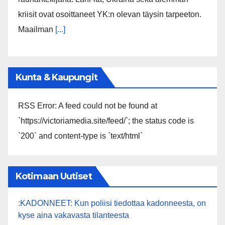
kriisit ovat osoittaneet YK:n olevan täysin tarpeeton.
Maailman
[...]
Kunta & Kaupungit
RSS Error: A feed could not be found at
`https://victoriamedia.site/feed/`; the status code is
`200` and content-type is `text/html`
Kotimaan Uutiset
:KADONNEET: Kun poliisi tiedottaa kadonneesta, on
kyse aina vakavasta tilanteesta