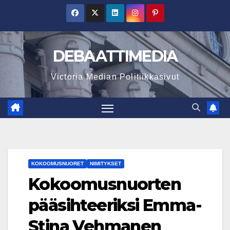
Skip
to
content
DEBAATTIMEDIA
Victoria Median Politiikkasivut
KOKOOMUSNUORET
NIMITYKSET
Kokoomusnuorten
pääsihteeriksi Emma-
Stina Vehmanen