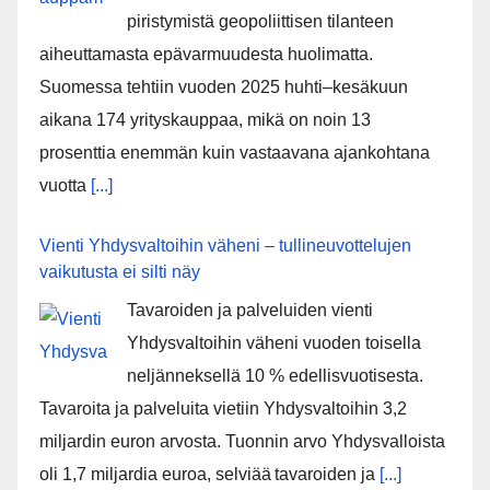
piristymistä geopoliittisen tilanteen
aiheuttamasta epävarmuudesta huolimatta.
Suomessa tehtiin vuoden 2025 huhti–kesäkuun
aikana 174 yrityskauppaa, mikä on noin 13
prosenttia enemmän kuin vastaavana ajankohtana
vuotta
[...]
Vienti Yhdysvaltoihin väheni – tullineuvottelujen
vaikutusta ei silti näy
Tavaroiden ja palveluiden vienti
Yhdysvaltoihin väheni vuoden toisella
neljänneksellä 10 % edellisvuotisesta.
Tavaroita ja palveluita vietiin Yhdysvaltoihin 3,2
miljardin euron arvosta. Tuonnin arvo Yhdysvalloista
oli 1,7 miljardia euroa, selviää tavaroiden ja
[...]