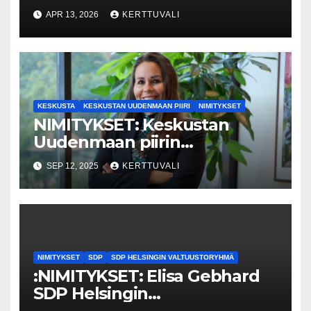
erityisneuvonantajaksi
APR 13, 2026
KERTTUVALI
KESKUSTA
KESKUSTAN UUDENMAAN PIIRI
NIMITYKSET
NIMITYKSET: Keskustan
Uudenmaan piirin
aluekoordinaattorina aloittaa
SEP 12, 2025
KERTTUVALI
1.10. alkaen Espoolainen Nina
From.
NIMITYKSET
SDP
SDP HELSINGIN VALTUUSTORYHMÄ
:NIMITYKSET: Elisa Gebhard
SDP Helsingin
valtuustoryhmän