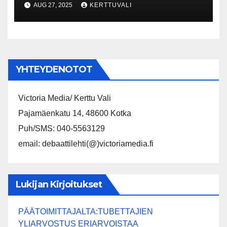
AUG 27, 2025
KERTTUVALI
puheenjohtajaksi
YHTEYDENOTOT
Victoria Media/ Kerttu Vali
Pajamäenkatu 14, 48600 Kotka
Puh/SMS: 040-5563129
email: debaattilehti(@)victoriamedia.fi
Lukijan Kirjoitukset
PÄÄTOIMITTAJALTA:TUBETTAJIEN
YLIARVOSTUS ERIARVOISTAA