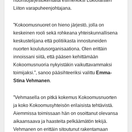
nuorisojärjestökentältä esimerkiksi Lukiolaisten
Liiton varapuheenjohtajana.
”Kokoomusnuoret on hieno järjestö, jolla on
keskeinen rooli sekä rohkeana yhteiskunnallisena
keskustelijana että politiikasta innostuneiden
nuorten koulutusorganisaationa. Olen erittäin
innoissani siitä, että pääsen kehittämään
Kokoomusnuoria nykyistäkin vaikuttavammaksi
toimijaksi.”, sanoo pääsihteeriksi valittu
Emma-
Stina Vehmanen
.
”Vehmasella on pitkä kokemus Kokoomusnuorten
ja koko Kokoomusyhteisön erilaisista tehtävistä.
Aiemmissa toimissaan hän on osoittanut olevansa
aikaansaava ja haasteita pelkäämätön tekijä.
Vehmanen on erittäin sitoutunut rakentamaan