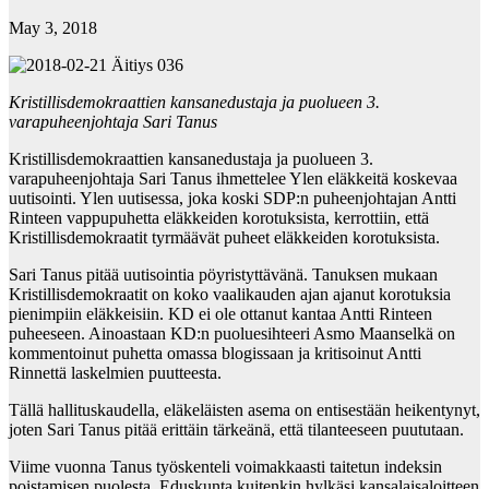
May 3, 2018
Kristillisdemokraattien kansanedustaja ja puolueen 3.
varapuheenjohtaja Sari Tanus
Kristillisdemokraattien kansanedustaja ja puolueen 3.
varapuheenjohtaja Sari Tanus ihmettelee Ylen eläkkeitä koskevaa
uutisointi. Ylen uutisessa, joka koski SDP:n puheenjohtajan Antti
Rinteen vappupuhetta eläkkeiden korotuksista, kerrottiin, että
Kristillisdemokraatit tyrmäävät puheet eläkkeiden korotuksista.
Sari Tanus pitää uutisointia pöyristyttävänä. Tanuksen mukaan
Kristillisdemokraatit on koko vaalikauden ajan ajanut korotuksia
pienimpiin eläkkeisiin. KD ei ole ottanut kantaa Antti Rinteen
puheeseen. Ainoastaan KD:n puoluesihteeri Asmo Maanselkä on
kommentoinut puhetta omassa blogissaan ja kritisoinut Antti
Rinnettä laskelmien puutteesta.
Tällä hallituskaudella, eläkeläisten asema on entisestään heikentynyt,
joten Sari Tanus pitää erittäin tärkeänä, että tilanteeseen puututaan.
Viime vuonna Tanus työskenteli voimakkaasti taitetun indeksin
poistamisen puolesta.
Eduskunta kuitenkin hylkäsi kansalaisaloitteen