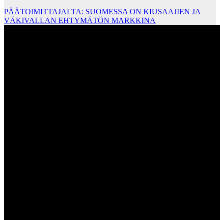
PÄÄTOIMITTAJALTA: SUOMESSA ON KIUSAAJIEN JA
VÄKIVALLAN EHTYMÄTÖN MARKKINA