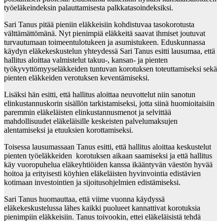
työeläkeindeksin palauttamisesta palkkatasoindeksiksi.
Sari Tanus pitää pieniin eläkkeisiin kohdistuvaa tasokorotusta
välttämättömänä. Nyt pienimpiä eläkkeitä saavat ihmiset joutuvat
turvautumaan toimeentulotukeen ja asumistukeen. Eduskunnassa
käydyn eläkekeskustelun yhteydessä Sari Tanus esitti lausumaa, että
hallitus aloittaa valmistelut takuu-, kansan- ja pienten
työkyvyttömyyseläkkeiden tuntuvan korotuksen toteuttamiseksi sekä
pienten eläkkeiden verotuksen keventämiseksi.
Lisäksi hän esitti, että hallitus aloittaa neuvottelut niin sanotun
elinkustannuskorin sisällön tarkistamiseksi, jotta siinä huomioitaisiin
paremmin eläkeläisten elinkustannusmenot ja selvittää
mahdollisuudet eläkeläisille keskeisten palvelumaksujen
alentamiseksi ja etuuksien korottamiseksi.
Toisessa lausumassaan Tanus esitti, että hallitus aloittaa keskustelut
pienten työeläkkeiden korotuksen aikaan saamiseksi ja että hallitus
käy vuoropuhelua eläkeyhtiöiden kanssa ikääntyvän väestön hyvää
hoitoa ja erityisesti köyhien eläkeläisten hyvinvointia edistävien
kotimaan investointien ja sijoitusohjelmien edistämiseksi.
Sari Tanus huomauttaa, että viime vuonna käydyssä
eläkekeskustelussa lähes kaikki puolueet kannattivat korotuksia
pienimpiin eläkkeisiin. Tanus toivookin, ettei eläkeläisistä tehdä