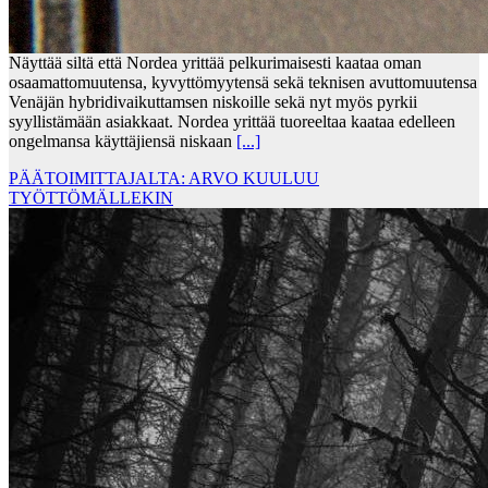
Näyttää siltä että Nordea yrittää pelkurimaisesti kaataa oman
osaamattomuutensa, kyvyttömyytensä sekä teknisen avuttomuutensa
Venäjän hybridivaikuttamsen niskoille sekä nyt myös pyrkii
syyllistämään asiakkaat. Nordea yrittää tuoreeltaa kaataa edelleen
ongelmansa käyttäjiensä niskaan
[...]
PÄÄTOIMITTAJALTA: ARVO KUULUU
TYÖTTÖMÄLLEKIN