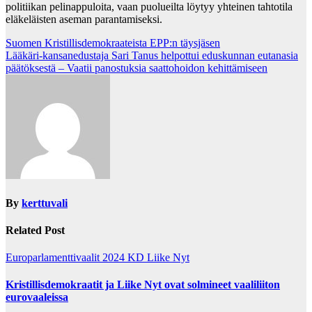
politiikan pelinappuloita, vaan puolueilta löytyy yhteinen tahtotila
eläkeläisten aseman parantamiseksi.
Post
Suomen Kristillisdemokraateista EPP:n täysjäsen
Lääkäri-kansanedustaja Sari Tanus helpottui eduskunnan eutanasia
navigation
päätöksestä – Vaatii panostuksia saattohoidon kehittämiseen
By
kerttuvali
Related Post
Europarlamenttivaalit 2024
KD
Liike Nyt
Kristillisdemokraatit ja Liike Nyt ovat solmineet vaaliliiton
eurovaaleissa