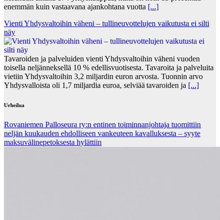
enemmän kuin vastaavana ajankohtana vuotta
[...]
Vienti Yhdysvaltoihin väheni – tullineuvottelujen vaikutusta ei silti
näy
Tavaroiden ja palveluiden vienti Yhdysvaltoihin väheni vuoden
toisella neljänneksellä 10 % edellisvuotisesta. Tavaroita ja palveluita
vietiin Yhdysvaltoihin 3,2 miljardin euron arvosta. Tuonnin arvo
Yhdysvalloista oli 1,7 miljardia euroa, selviää tavaroiden ja
[...]
Urheilua
Rovaniemen Palloseura ry:n entinen toiminnanjohtaja tuo­mit­tiin
neljän kuu­kau­den eh­dol­li­seen van­keu­teen ka­val­luk­ses­ta – syyte
mak­su­vä­li­ne­pe­tok­ses­ta hy­lät­tiin