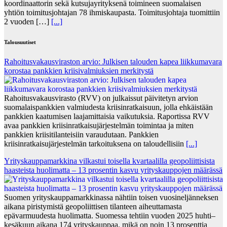
koordinaattorin sekä kutsujayrityksenä toimineen suomalaisen
yhtiön toimitusjohtajan 78 ihmiskaupasta. Toimitusjohtaja tuomittiin
2 vuoden […]
[...]
Talousuutiset
Rahoitusvakausviraston arvio: Julkisen talouden kapea liikkumavara
korostaa pankkien kriisivalmiuksien merkitystä
Rahoitusvakausvirasto (RVV) on julkaissut päivitetyn arvion
suomalaispankkien valmiudesta kriisinratkaisuun, jolla ehkäistään
pankkien kaatumisen laajamittaisia vaikutuksia. Raportissa RVV
avaa pankkien kriisinratkaisujärjestelmän toimintaa ja miten
pankkien kriisitilanteisiin varaudutaan. Pankkien
kriisinratkaisujärjestelmän tarkoituksena on taloudellisiin
[...]
Yrityskauppamarkkina vilkastui toisella kvartaalilla geopoliittisista
haasteista huolimatta – 13 prosentin kasvu yrityskauppojen määrässä
Suomen yrityskauppamarkkinassa nähtiin toisen vuosineljänneksen
aikana piristymistä geopoliittisen tilanteen aiheuttamasta
epävarmuudesta huolimatta. Suomessa tehtiin vuoden 2025 huhti–
kesäkuun aikana 174 yrityskauppaa, mikä on noin 13 prosenttia