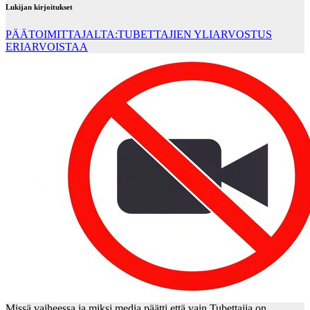
Lukijan kirjoitukset
PÄÄTOIMITTAJALTA:TUBETTAJIEN YLIARVOSTUS
ERIARVOISTAA
Missä vaiheessa ja miksi media päätti että vain Tubettajia on