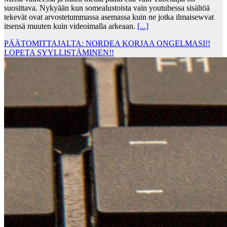
suosittava. Nykyään kun somealustoista vain youtubessa sisältöä
tekevät ovat arvostetummassa asemassa kuin ne jotka ilmaisewvat
itsensä muuten kuin videoimalla arkeaan.
[...]
PÄÄTOMITTAJALTA: NORDEA KORJAA ONGELMASI!!
LOPETA SYYLLISTÄMINEN!!