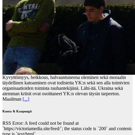
Kyvyttömyys, heikkous, halvaantuneena oleminen sekä moraalin
täydellinen katoaminen ovat todisteita YK:n sekä sen alla toimivien
organisaatioiden toimista rauhantekijänä. Lähi-itä, Ukraina sekä
aiemman kriisit ovat osoittaneet YK:n olevan täysin tarpeeton.
Maailman
[...]
Kunta & Kaupungit
RSS Error: A feed could not be found at
`https://victoriamedia.site/feed/`; the status code is `200` and content-
type is `text/html`