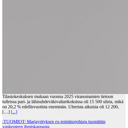
Tilastokeskuksen mukaan vuonna 2025 viranomaisten tietoon
tulleissa pari- ja lähisuhdeväkivaltarikoksissa oli 15 500 uhria, mikä
on 20,2 % edellisvuotista enemmän. Uhreista aikuisia oli 12 200,
[…]
[...]
:TUOMIOT: Marjayrityksen ex-toimitusjohtaja tuomittiin
vankeuteen ihmiskaupasta