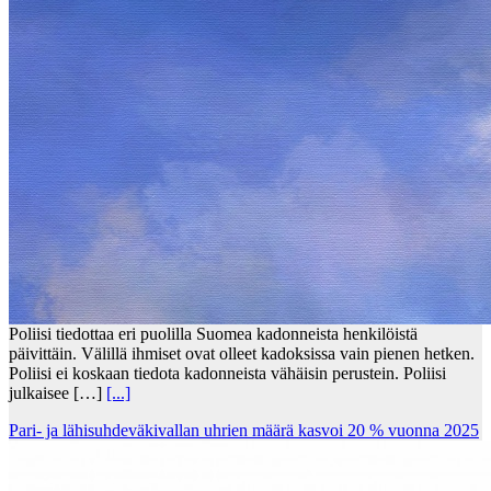
Poliisi tiedottaa eri puolilla Suomea kadonneista henkilöistä
päivittäin. Välillä ihmiset ovat olleet kadoksissa vain pienen hetken.
Poliisi ei koskaan tiedota kadonneista vähäisin perustein. Poliisi
julkaisee […]
[...]
Pari- ja lähisuhdeväkivallan uhrien määrä kasvoi 20 % vuonna 2025