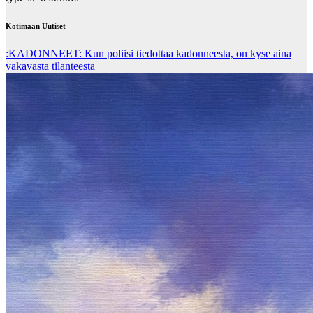
Kotimaan Uutiset
:KADONNEET: Kun poliisi tiedottaa kadonneesta, on kyse aina
vakavasta tilanteesta