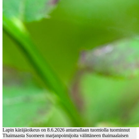
Lapin käräjäoikeus on 8.6.2026 antamallaan tuomiolla tuominnut
Thaimaasta Suomeen marjanpoimijoita välittäneen thaimaalaisen