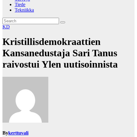
Tiede
Tekniikka
KD
Kristillisdemokraattien
Kansanedustaja Sari Tanus
raivostui Ylen uutisoinnista
By
kerttuvali