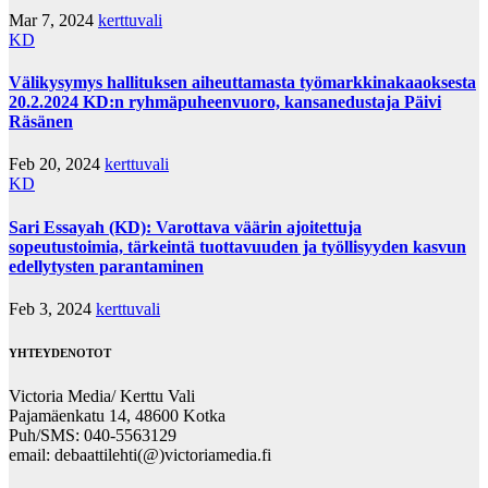
Mar 7, 2024
kerttuvali
KD
Välikysymys hallituksen aiheuttamasta työmarkkinakaaoksesta
20.2.2024 KD:n ryhmäpuheenvuoro, kansanedustaja Päivi
Räsänen
Feb 20, 2024
kerttuvali
KD
Sari Essayah (KD): Varottava väärin ajoitettuja
sopeutustoimia, tärkeintä tuottavuuden ja työllisyyden kasvun
edellytysten parantaminen
Feb 3, 2024
kerttuvali
YHTEYDENOTOT
Victoria Media/ Kerttu Vali
Pajamäenkatu 14, 48600 Kotka
Puh/SMS: 040-5563129
email: debaattilehti(@)victoriamedia.fi