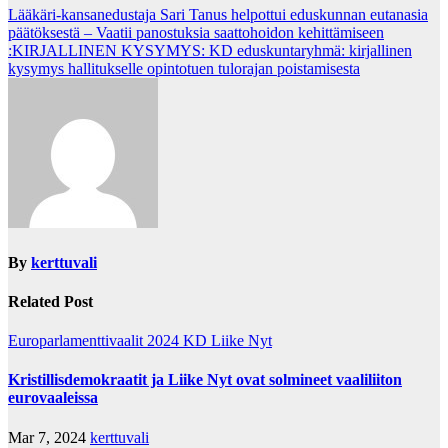
Post
Lääkäri-kansanedustaja Sari Tanus helpottui eduskunnan eutanasia
päätöksestä – Vaatii panostuksia saattohoidon kehittämiseen
navigation
:KIRJALLINEN KYSYMYS: KD eduskuntaryhmä: kirjallinen
kysymys hallitukselle opintotuen tulorajan poistamisesta
By
kerttuvali
Related Post
Europarlamenttivaalit 2024
KD
Liike Nyt
Kristillisdemokraatit ja Liike Nyt ovat solmineet vaaliliiton
eurovaaleissa
Mar 7, 2024
kerttuvali