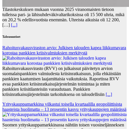
Tilastokeskuksen mukaan vuonna 2025 viranomaisten tietoon
tulleissa pari- ja lähisuhdeväkivaltarikoksissa oli 15 500 uhria, mikä
on 20,2 % edellisvuotista enemmän. Uhreista aikuisia oli 12 200,
[…]
[...]
Talousuutiset
Rahoitusvakausviraston arvio: Julkisen talouden kapea liikkumavara
korostaa pankkien kriisivalmiuksien merkitystä
Rahoitusvakausvirasto (RVV) on julkaissut päivitetyn arvion
suomalaispankkien valmiudesta kriisinratkaisuun, jolla ehkäistään
pankkien kaatumisen laajamittaisia vaikutuksia. Raportissa RVV
avaa pankkien kriisinratkaisujärjestelmän toimintaa ja miten
pankkien kriisitilanteisiin varaudutaan. Pankkien
kriisinratkaisujärjestelmän tarkoituksena on taloudellisiin
[...]
Yrityskauppamarkkina vilkastui toisella kvartaalilla geopoliittisista
haasteista huolimatta – 13 prosentin kasvu yrityskauppojen määrässä
Suomen yrityskauppamarkkinassa nähtiin toisen vuosineljänneksen