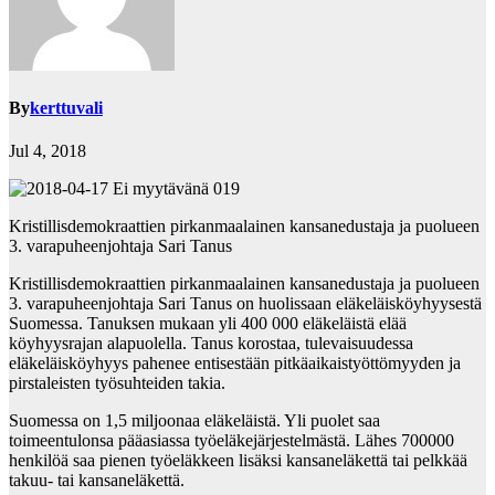
By
kerttuvali
Jul 4, 2018
Kristillisdemokraattien pirkanmaalainen kansanedustaja ja puolueen
3. varapuheenjohtaja Sari Tanus
Kristillisdemokraattien pirkanmaalainen kansanedustaja ja puolueen
3. varapuheenjohtaja Sari Tanus on huolissaan eläkeläisköyhyysestä
Suomessa. Tanuksen mukaan yli 400 000 eläkeläistä elää
köyhyysrajan alapuolella. Tanus korostaa, tulevaisuudessa
eläkeläisköyhyys pahenee entisestään pitkäaikaistyöttömyyden ja
pirstaleisten työsuhteiden takia.
Suomessa on 1,5 miljoonaa eläkeläistä. Yli puolet saa
toimeentulonsa pääasiassa työeläkejärjestelmästä. Lähes 700000
henkilöä saa pienen työeläkkeen lisäksi kansaneläkettä tai pelkkää
takuu- tai kansaneläkettä.