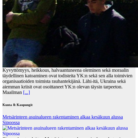
Kyvyttömyys, heikkous, halvaantuneena oleminen sekä moraalin
täydellinen katoaminen ovat todisteita YK:n sekä sen alla toimivien
organisaatioiden toimista rauhantekijänä. Lähi-itä, Ukraina sekä
aiemman kriisit ovat osoittaneet YK:n olevan täysin tarpeeton.
Maailman
[...]
Kunta & Kaupungit
Metsärinteen asuinalueen rakentaminen alkaa kesäkuun alussa
Sipoossa