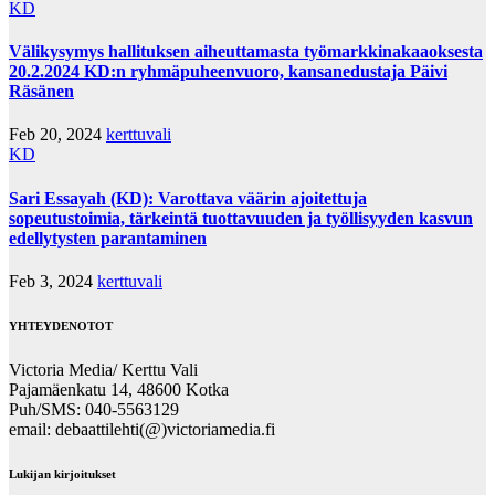
KD
Välikysymys hallituksen aiheuttamasta työmarkkinakaaoksesta
20.2.2024 KD:n ryhmäpuheenvuoro, kansanedustaja Päivi
Räsänen
Feb 20, 2024
kerttuvali
KD
Sari Essayah (KD): Varottava väärin ajoitettuja
sopeutustoimia, tärkeintä tuottavuuden ja työllisyyden kasvun
edellytysten parantaminen
Feb 3, 2024
kerttuvali
YHTEYDENOTOT
Victoria Media/ Kerttu Vali
Pajamäenkatu 14, 48600 Kotka
Puh/SMS: 040-5563129
email: debaattilehti(@)victoriamedia.fi
Lukijan kirjoitukset