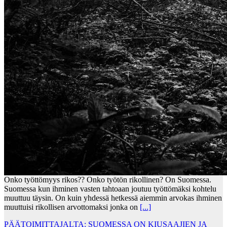
Onko työttömyys rikos?? Onko työtön rikollinen? On Suomessa.
Suomessa kun ihminen vasten tahtoaan joutuu työttömäksi kohtelu
muuttuu täysin. On kuin yhdessä hetkessä aiemmin arvokas ihminen
muuttuisi rikollisen arvottomaksi jonka on
[...]
PÄÄTOIMITTAJALTA: SUOMESSA ON KIUSAAJIEN JA