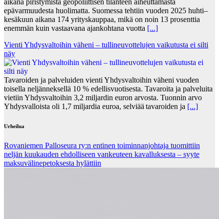
aikana piristymistä geopoliittisen tilanteen aiheuttamasta
epävarmuudesta huolimatta. Suomessa tehtiin vuoden 2025 huhti–
kesäkuun aikana 174 yrityskauppaa, mikä on noin 13 prosenttia
enemmän kuin vastaavana ajankohtana vuotta
[...]
Vienti Yhdysvaltoihin väheni – tullineuvottelujen vaikutusta ei silti
näy
Tavaroiden ja palveluiden vienti Yhdysvaltoihin väheni vuoden
toisella neljänneksellä 10 % edellisvuotisesta. Tavaroita ja palveluita
vietiin Yhdysvaltoihin 3,2 miljardin euron arvosta. Tuonnin arvo
Yhdysvalloista oli 1,7 miljardia euroa, selviää tavaroiden ja
[...]
Urheilua
Rovaniemen Palloseura ry:n entinen toiminnanjohtaja tuo­mit­tiin
neljän kuu­kau­den eh­dol­li­seen van­keu­teen ka­val­luk­ses­ta – syyte
mak­su­vä­li­ne­pe­tok­ses­ta hy­lät­tiin