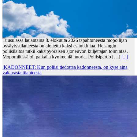
Tuusulassa lauantaina 8. elokuuta 2026 tapahtuneesta mopoilijan
pysäytystilanteesta on aloitettu kaksi esitutkintaa. Helsingin
poliisilaitos tutkii kaksipyöräisen ajoneuvon kuljettajan toimintaa.
Mopomiitissä oli paikalla kymmeniä nuoria. Poliisipartio […]
[...]
:KADONNEET: Kun poliisi tiedottaa kadonneesta, on kyse aina
vakavasta tilanteesta