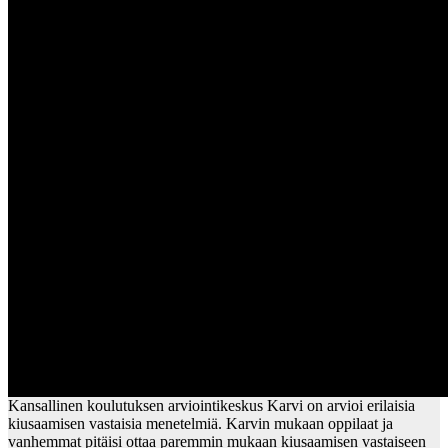
Kansallinen koulutuksen arviointikeskus Karvi on arvioi erilaisia
kiusaamisen vastaisia menetelmiä. Karvin mukaan oppilaat ja
vanhemmat pitäisi ottaa paremmin mukaan kiusaamisen vastaiseen