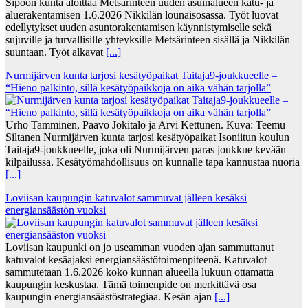
Sipoon kunta aloittaa Metsärinteen uuden asuinalueen katu- ja
aluerakentamisen 1.6.2026 Nikkilän lounaisosassa. Työt luovat
edellytykset uuden asuntorakentamisen käynnistymiselle sekä
sujuville ja turvallisille yhteyksille Metsärinteen sisällä ja Nikkilän
suuntaan. Työt alkavat
[...]
Nurmijärven kunta tarjosi kesätyöpaikat Taitaja9-joukkueelle –
“Hieno palkinto, sillä kesätyöpaikkoja on aika vähän tarjolla”
Urho Tamminen, Paavo Jokitalo ja Arvi Kettunen. Kuva: Teemu
Siltanen Nurmijärven kunta tarjosi kesätyöpaikat Isoniitun koulun
Taitaja9-joukkueelle, joka oli Nurmijärven paras joukkue kevään
kilpailussa. Kesätyömahdollisuus on kunnalle tapa kannustaa nuoria
[...]
Loviisan kaupungin katuvalot sammuvat jälleen kesäksi
energiansäästön vuoksi
Loviisan kaupunki on jo useamman vuoden ajan sammuttanut
katuvalot kesäajaksi energiansäästötoimenpiteenä. Katuvalot
sammutetaan 1.6.2026 koko kunnan alueella lukuun ottamatta
kaupungin keskustaa. Tämä toimenpide on merkittävä osa
kaupungin energiansäästöstrategiaa. Kesän ajan
[...]