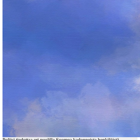
Poliisi tiedottaa eri puolilla Suomea kadonneista henkilöistä