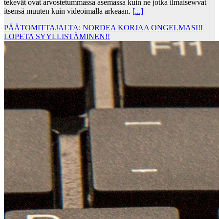
tekevät ovat arvostetummassa asemassa kuin ne jotka ilmaisewvat
itsensä muuten kuin videoimalla arkeaan.
[...]
PÄÄTOMITTAJALTA: NORDEA KORJAA ONGELMASI!!
LOPETA SYYLLISTÄMINEN!!