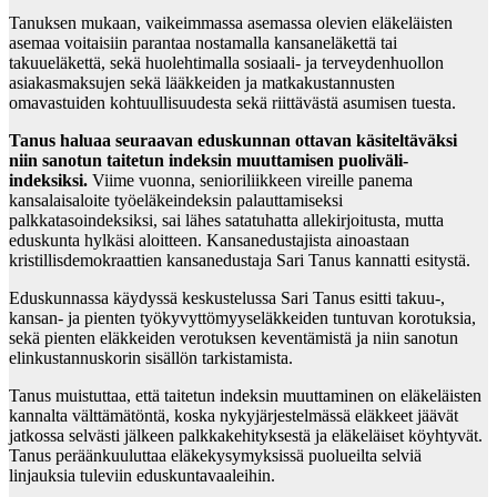
Tanuksen mukaan, vaikeimmassa asemassa olevien eläkeläisten
asemaa voitaisiin parantaa nostamalla kansaneläkettä tai
takuueläkettä, sekä huolehtimalla sosiaali- ja terveydenhuollon
asiakasmaksujen sekä lääkkeiden ja matkakustannusten
omavastuiden kohtuullisuudesta sekä riittävästä asumisen tuesta.
Tanus haluaa seuraavan eduskunnan ottavan käsiteltäväksi
niin sanotun taitetun indeksin muuttamisen puoliväli-
indeksiksi.
Viime vuonna, senioriliikkeen vireille panema
kansalaisaloite työeläkeindeksin palauttamiseksi
palkkatasoindeksiksi, sai lähes satatuhatta allekirjoitusta, mutta
eduskunta hylkäsi aloitteen. Kansanedustajista ainoastaan
kristillisdemokraattien kansanedustaja Sari Tanus kannatti esitystä.
Eduskunnassa käydyssä keskustelussa Sari Tanus esitti takuu-,
kansan- ja pienten työkyvyttömyyseläkkeiden tuntuvan korotuksia,
sekä pienten eläkkeiden verotuksen keventämistä ja niin sanotun
elinkustannuskorin sisällön tarkistamista.
Tanus muistuttaa, että taitetun indeksin muuttaminen on eläkeläisten
kannalta välttämätöntä, koska nykyjärjestelmässä eläkkeet jäävät
jatkossa selvästi jälkeen palkkakehityksestä ja eläkeläiset köyhtyvät.
Tanus peräänkuuluttaa eläkekysymyksissä puolueilta selviä
linjauksia tuleviin eduskuntavaaleihin.