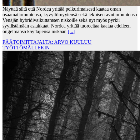
Näyttää siltä että Nordea yrittää pelkurimaisesti kaataa oman
osaamattomuutensa, kyvyttömyytensä sekä teknisen avuttomuutensa
Venäjän hybridivaikuttamsen niskoille sekä nyt myös pyrkii
syyllistämään asiakkaat. Nordea yrittää tuoreeltaa kaataa edelleen
ongelmansa käyttäjiensä niskaan
[...]
PÄÄTOIMITTAJALTA: ARVO KUULUU
TYÖTTÖMÄLLEKIN