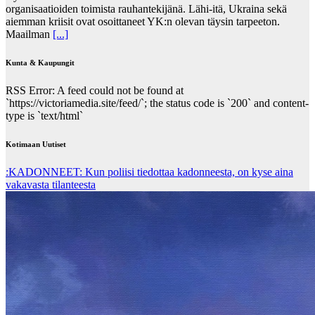
organisaatioiden toimista rauhantekijänä. Lähi-itä, Ukraina sekä
aiemman kriisit ovat osoittaneet YK:n olevan täysin tarpeeton.
Maailman
[...]
Kunta & Kaupungit
RSS Error: A feed could not be found at
`https://victoriamedia.site/feed/`; the status code is `200` and content-
type is `text/html`
Kotimaan Uutiset
:KADONNEET: Kun poliisi tiedottaa kadonneesta, on kyse aina
vakavasta tilanteesta