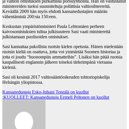
ja valtion omistuksen purkamista pörssiyhtiöistä. Hän on vastustanut
ministereiden tueksi suunniteltuja poliittisia valtiosihteereitä.
Keväällä 2009 hän myös ehdotti kansanedustajien määrän
vähentämistä 200:sta 150:een.
Keskustan ympäristöministeri Paula Lehtomäen perheen
kaivosomistuksien tultua julkisuuteen Sasi vaati ministereitä
julkistamaan puolisoiden omistukset.
Sasi kannattaa pakollista ruotsin kielen opetusta. Hänen mielestään
ruotsin kieltä on osattava, jotta voi ymmärtää Suomen historiaa ja
jotta ei joudu “huonompiin ammatteihin”. Lisäksi hän pitää ruotsia
kaupallisesti englannin jälkeen toiseksi tärkeimpänä vieraana
kielenä.
Sasi oli kesästä 2017 valtiosääntöoikeuden tohtoriopiskelija
Helsingin yliopistossa.
Post
Kansanedustaja Esko-Juhani Tennilä on kuollut
:KUOLLEET: Kansanedustaja Eemeli Peltonen on kuollut
navigation