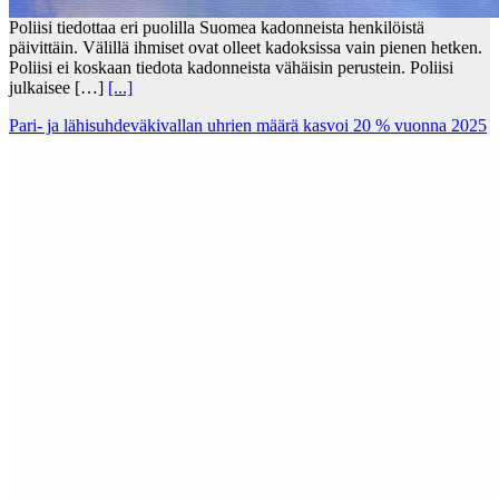
Poliisi tiedottaa eri puolilla Suomea kadonneista henkilöistä
päivittäin. Välillä ihmiset ovat olleet kadoksissa vain pienen hetken.
Poliisi ei koskaan tiedota kadonneista vähäisin perustein. Poliisi
julkaisee […]
[...]
Pari- ja lähisuhdeväkivallan uhrien määrä kasvoi 20 % vuonna 2025