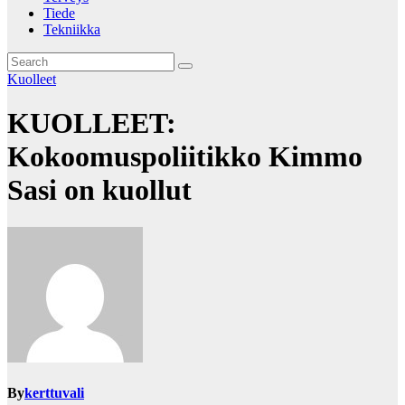
Tiede
Tekniikka
Kuolleet
KUOLLEET:
Kokoomuspoliitikko Kimmo
Sasi on kuollut
By
kerttuvali