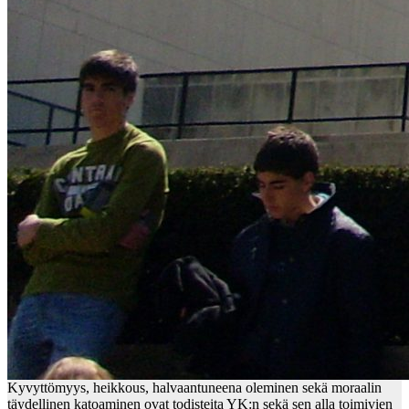
Kyvyttömyys, heikkous, halvaantuneena oleminen sekä moraalin
täydellinen katoaminen ovat todisteita YK:n sekä sen alla toimivien