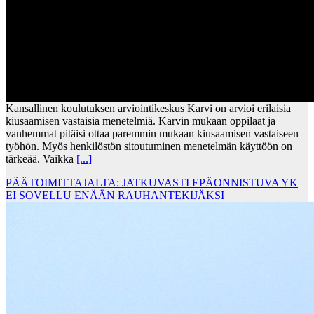
Kansallinen koulutuksen arviointikeskus Karvi on arvioi erilaisia
kiusaamisen vastaisia menetelmiä. Karvin mukaan oppilaat ja
vanhemmat pitäisi ottaa paremmin mukaan kiusaamisen vastaiseen
työhön. Myös henkilöstön sitoutuminen menetelmän käyttöön on
tärkeää. Vaikka
[...]
PÄÄTOIMITTAJALTA: JATKUVASTI EPÄONNISTUVA YK
EI SOVELLU ENÄÄN RAUHANTEKIJÄKSI