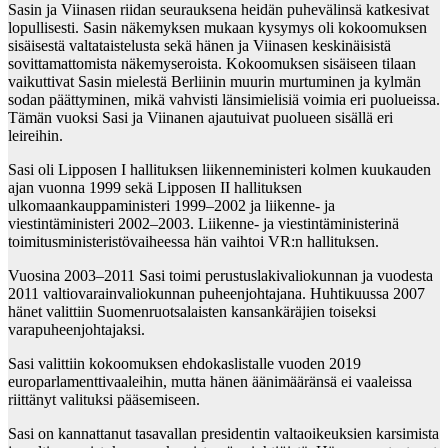
Sasin ja Viinasen riidan seurauksena heidän puhevälinsä katkesivat
lopullisesti. Sasin näkemyksen mukaan kysymys oli kokoomuksen
sisäisestä valtataistelusta sekä hänen ja Viinasen keskinäisistä
sovittamattomista näkemyseroista. Kokoomuksen sisäiseen tilaan
vaikuttivat Sasin mielestä Berliinin muurin murtuminen ja kylmän
sodan päättyminen, mikä vahvisti länsimielisiä voimia eri puolueissa.
Tämän vuoksi Sasi ja Viinanen ajautuivat puolueen sisällä eri
leireihin.
Sasi oli Lipposen I hallituksen liikenneministeri kolmen kuukauden
ajan vuonna 1999 sekä Lipposen II hallituksen
ulkomaankauppaministeri 1999–2002 ja liikenne- ja
viestintäministeri 2002–2003. Liikenne- ja viestintäministerinä
toimitusministeristövaiheessa hän vaihtoi VR:n hallituksen.
Vuosina 2003–2011 Sasi toimi perustuslakivaliokunnan ja vuodesta
2011 valtiovarainvaliokunnan puheenjohtajana. Huhtikuussa 2007
hänet valittiin Suomenruotsalaisten kansankäräjien toiseksi
varapuheenjohtajaksi.
Sasi valittiin kokoomuksen ehdokaslistalle vuoden 2019
europarlamenttivaaleihin, mutta hänen äänimääränsä ei vaaleissa
riittänyt valituksi pääsemiseen.
Sasi on kannattanut tasavallan presidentin valtaoikeuksien karsimista