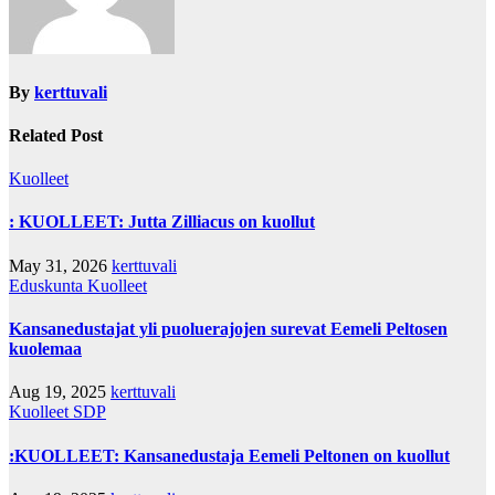
By
kerttuvali
Related Post
Kuolleet
: KUOLLEET: Jutta Zilliacus on kuollut
May 31, 2026
kerttuvali
Eduskunta
Kuolleet
Kansanedustajat yli puoluerajojen surevat Eemeli Peltosen
kuolemaa
Aug 19, 2025
kerttuvali
Kuolleet
SDP
:KUOLLEET: Kansanedustaja Eemeli Peltonen on kuollut