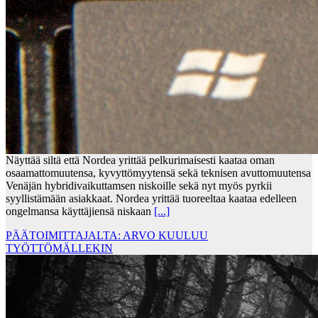
Näyttää siltä että Nordea yrittää pelkurimaisesti kaataa oman
osaamattomuutensa, kyvyttömyytensä sekä teknisen avuttomuutensa
Venäjän hybridivaikuttamsen niskoille sekä nyt myös pyrkii
syyllistämään asiakkaat. Nordea yrittää tuoreeltaa kaataa edelleen
ongelmansa käyttäjiensä niskaan
[...]
PÄÄTOIMITTAJALTA: ARVO KUULUU
TYÖTTÖMÄLLEKIN