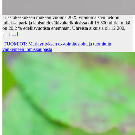
Tilastokeskuksen mukaan vuonna 2025 viranomaisten tietoon
tulleissa pari- ja lähisuhdeväkivaltarikoksissa oli 15 500 uhria, mikä
on 20,2 % edellisvuotista enemmän. Uhreista aikuisia oli 12 200,
[…]
[...]
:TUOMIOT: Marjayrityksen ex-toimitusjohtaja tuomittiin
vankeuteen ihmiskaupasta