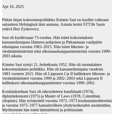
Apr 16, 2025
Pitkän linjan kokoomuspoliitikko Kimmo Sasi on kuollut vaikeaan
sairauteen Helsingissä tänä aamuna. Asiasta kertoi STT:lle Sasin
ystävä Ben Zyskowicz.
Sasi oli kuollessaan 73-vuotias. Hän toimi kokoomuksen
kansanedustajana Hämeen pohjoisen ja Pirkanmaan vaalipiirin
edustajana vuosina 1983–2015. Hän toimi liikenne- ja
viestintäministerinä sekä ulkomaankauppaministerinä vuosien 1999–
2003 aikana.
Kimmo Sasi syntyi 21..helmikuuta 1952. Hän oli suomalainen
kokoomuslainen poliitikko. Hän oli kansanedustajana vuodesta
1983 vuoteen 2015. Hän oli Lipposen I ja II hallituksen liikenne- ja
viestintäministeri vuosina 1999 ja 2002–2003 sekä Lipposen II
hallituksen ulkomaankauppaministeri vuosina 1999–2002.
Koulutukseltaan Sasi oli oikeustieteen kandidaatti (1974),
diplomiekonomi (1975) ja Master of Laws (1978, Columbian
yliopisto). Hän työskenteli vuosina 1972–1973 kouluasiainsihteerinä
ja vuosina 1975–1977 kansainvälisen yksityisoikeuden assistenttina.
Myöhemmin hän toimi lakimiehenä ja poliisiasiain