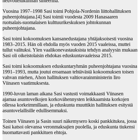
neuvottelukunnan sihteerinä.
Vuosina 1997–1998 Sasi toimi Pohjola-Nordenin liittohallituksen
puheenjohtajana.[4] Sasi toimii vuodesta 2009 Hanasaaren
ruotsalais-suomalaisen kulttuurikeskuksen johtokunnan
puheenjohtajana.
Sasi toimi kokoomuksen kansanedustajana yhtäjaksoisesti vuosina
1983–2015. Hän oli ehdolla myös vuoden 2015 vaaleissa, muttei
tullut valituksi. Ylen vaalikonevastauksista tehdyn analyysin mukaan
Sasi oli oikeistolaisin ehdokas eduskuntavaaleissa 2015.
Sasi toimi kokoomuksen eduskuntaryhmän puheenjohtajana vuosina
1991–1993, mutta joutui eroamaan tehtävästä kokoomuksen toisen
vahvan miehen, Ahon hallituksen valtiovarainministerin Iiro
Viinasen vaatimuksesta.
1990-luvun laman aikana Sasi vastusti voimakkaasti Viinasen
ajamaa asuntovelkojen korkovähennysten leikkaamista korkojen
ollessa korkeimmillaan, ja eduskunta muuttikin hallituksen esitystä
asuntovelallisille edullisemmaksi.
Toinen Viinasen ja Sasin suuri näkemysero koski pankkitukea, jossa
Sasi katsoi olevansa veronmaksajien puolella, ja eduskunta tiukensi
huomattavasti pankkituen ehtoja.