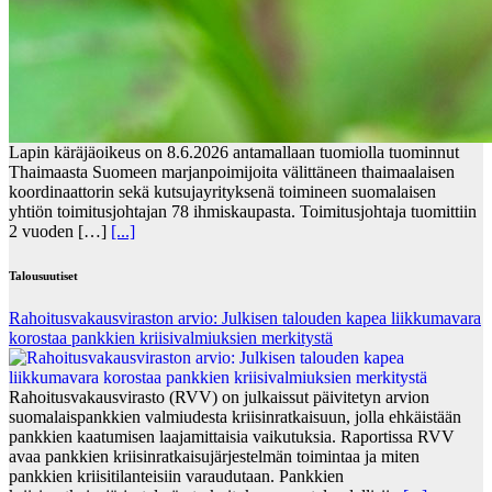
Lapin käräjäoikeus on 8.6.2026 antamallaan tuomiolla tuominnut
Thaimaasta Suomeen marjanpoimijoita välittäneen thaimaalaisen
koordinaattorin sekä kutsujayrityksenä toimineen suomalaisen
yhtiön toimitusjohtajan 78 ihmiskaupasta. Toimitusjohtaja tuomittiin
2 vuoden […]
[...]
Talousuutiset
Rahoitusvakausviraston arvio: Julkisen talouden kapea liikkumavara
korostaa pankkien kriisivalmiuksien merkitystä
Rahoitusvakausvirasto (RVV) on julkaissut päivitetyn arvion
suomalaispankkien valmiudesta kriisinratkaisuun, jolla ehkäistään
pankkien kaatumisen laajamittaisia vaikutuksia. Raportissa RVV
avaa pankkien kriisinratkaisujärjestelmän toimintaa ja miten
pankkien kriisitilanteisiin varaudutaan. Pankkien