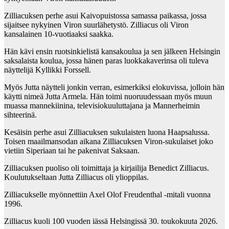
Zilliacuksen perhe asui Kaivopuistossa samassa paikassa, jossa
sijaitsee nykyinen Viron suurlähetystö. Zilliacus oli Viron
kansalainen 10-vuotiaaksi saakka.
Hän kävi ensin ruotsinkielistä kansakoulua ja sen jälkeen Helsingin
saksalaista koulua, jossa hänen paras luokkakaverinsa oli tuleva
näyttelijä Kyllikki Forssell.
Myös Jutta näytteli jonkin verran, esimerkiksi elokuvissa, jolloin hän
käytti nimeä Jutta Armela. Hän toimi nuoruudessaan myös muun
muassa mannekiinina, televisiokuuluttajana ja Mannerheimin
sihteerinä.
Kesäisin perhe asui Zilliacuksen sukulaisten luona Haapsalussa.
Toisen maailmansodan aikana Zilliacuksen Viron-sukulaiset joko
vietiin Siperiaan tai he pakenivat Saksaan.
Zilliacuksen puoliso oli toimittaja ja kirjailija Benedict Zilliacus.
Koulutukseltaan Jutta Zilliacus oli ylioppilas.
Zilliacukselle myönnettiin Axel Olof Freudenthal -mitali vuonna
1996.
Zilliacus kuoli 100 vuoden iässä Helsingissä 30. toukokuuta 2026.