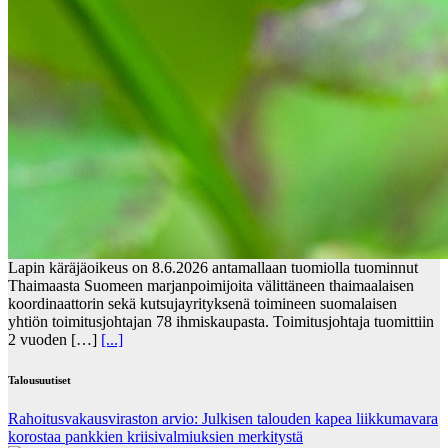
Lapin käräjäoikeus on 8.6.2026 antamallaan tuomiolla tuominnut
Thaimaasta Suomeen marjanpoimijoita välittäneen thaimaalaisen
koordinaattorin sekä kutsujayrityksenä toimineen suomalaisen
yhtiön toimitusjohtajan 78 ihmiskaupasta. Toimitusjohtaja tuomittiin
2 vuoden […]
[...]
Talousuutiset
Rahoitusvakausviraston arvio: Julkisen talouden kapea liikkumavara
korostaa pankkien kriisivalmiuksien merkitystä