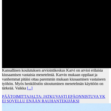
Kansallinen koulutuksen arviointikeskus Karvi on arvioi erilaisia
kiusaamisen vastaisia menetelmiä. Karvin mukaan oppilaat ja
vanhemmat pitäisi ottaa paremmin mukaan kiusaamisen vastaiseen
työhön. Myös henkilöstön sitoutuminen menetelmän käyttöön on
tärkeää. Vaikka
[...]
PÄÄTOIMITTAJALTA: JATKUVASTI EPÄONNISTUVA YK
EI SOVELLU ENÄÄN RAUHANTEKIJÄKSI