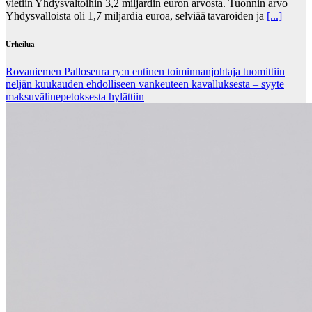
vietiin Yhdysvaltoihin 3,2 miljardin euron arvosta. Tuonnin arvo
Yhdysvalloista oli 1,7 miljardia euroa, selviää tavaroiden ja
[...]
Urheilua
Rovaniemen Palloseura ry:n entinen toiminnanjohtaja tuo­mit­tiin
neljän kuu­kau­den eh­dol­li­seen van­keu­teen ka­val­luk­ses­ta – syyte
mak­su­vä­li­ne­pe­tok­ses­ta hy­lät­tiin