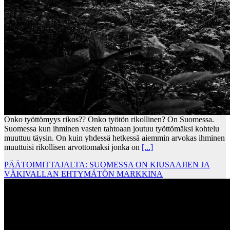
Onko työttömyys rikos?? Onko työtön rikollinen? On Suomessa.
Suomessa kun ihminen vasten tahtoaan joutuu työttömäksi kohtelu
muuttuu täysin. On kuin yhdessä hetkessä aiemmin arvokas ihminen
muuttuisi rikollisen arvottomaksi jonka on
[...]
PÄÄTOIMITTAJALTA: SUOMESSA ON KIUSAAJIEN JA
VÄKIVALLAN EHTYMÄTÖN MARKKINA