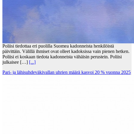
Poliisi tiedottaa eri puolilla Suomea kadonneista henkilöistä
päivittäin. Välillä ihmiset ovat olleet kadoksissa vain pienen hetken.
Poliisi ei koskaan tiedota kadonneista vähäisin perustein. Poliisi
julkaisee […]
[...]
Pari- ja lähisuhdeväkivallan uhrien määrä kasvoi 20 % vuonna 2025