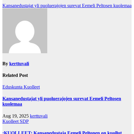
Post
Kansanedustajat yli puoluerajojen surevat Eemeli Peltosen kuolemaa
navigation
By
kerttuvali
Related Post
Eduskunta
Kuolleet
Kansanedustajat yli puoluerajojen surevat Eemeli Peltosen
kuolemaa
Aug 19, 2025
kerttuvali
Kuolleet
SDP
:KUOLLEET: Kansanedustaja Eemeli Peltonen on kuollut