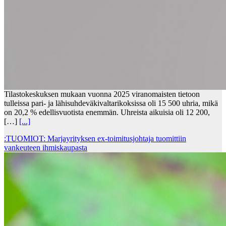
Tilastokeskuksen mukaan vuonna 2025 viranomaisten tietoon
tulleissa pari- ja lähisuhdeväkivaltarikoksissa oli 15 500 uhria, mikä
on 20,2 % edellisvuotista enemmän. Uhreista aikuisia oli 12 200,
[…]
[...]
:TUOMIOT: Marjayrityksen ex-toimitusjohtaja tuomittiin
vankeuteen ihmiskaupasta