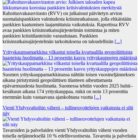
Rahoitusvakausvirasto (RVV) on julkaissut päivitetyn arvion
suomalaispankkien valmiudesta kriisinratkaisuun, jolla ehkäistään
pankkien kaatumisen laajamittaisia vaikutuksia. Raportissa RVV
avaa pankkien kriisinratkaisujärjestelmän toimintaa ja miten
pankkien kriisitilanteisiin varaudutaan. Pankkien
kriisinratkaisujärjestelmän tarkoituksena on taloudellisiin
[...]
Yrityskauppamarkkina vilkastui toisella kvartaalilla geopoliittisista
haasteista huolimatta – 13 prosentin kasvu yrityskauppojen määrässä
Suomen yrityskauppamarkkinassa nähtiin toisen vuosineljänneksen
aikana piristymistä geopoliittisen tilanteen aiheuttamasta
epävarmuudesta huolimatta. Suomessa tehtiin vuoden 2025 huhti–
kesäkuun aikana 174 yrityskauppaa, mikä on noin 13 prosenttia
enemmän kuin vastaavana ajankohtana vuotta
[...]
Vienti Yhdysvaltoihin väheni – tullineuvottelujen vaikutusta ei silti
näy
Tavaroiden ja palveluiden vienti Yhdysvaltoihin väheni vuoden
toisella neljänneksellä 10 % edellisvuotisesta. Tavaroita ja palveluita