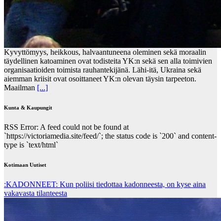
Kyvyttömyys, heikkous, halvaantuneena oleminen sekä moraalin
täydellinen katoaminen ovat todisteita YK:n sekä sen alla toimivien
organisaatioiden toimista rauhantekijänä. Lähi-itä, Ukraina sekä
aiemman kriisit ovat osoittaneet YK:n olevan täysin tarpeeton.
Maailman
[...]
Kunta & Kaupungit
RSS Error: A feed could not be found at
`https://victoriamedia.site/feed/`; the status code is `200` and content-
type is `text/html`
Kotimaan Uutiset
:KADONNEET: Kun poliisi tiedottaa kadonneesta, on kyse aina
vakavasta tilanteesta