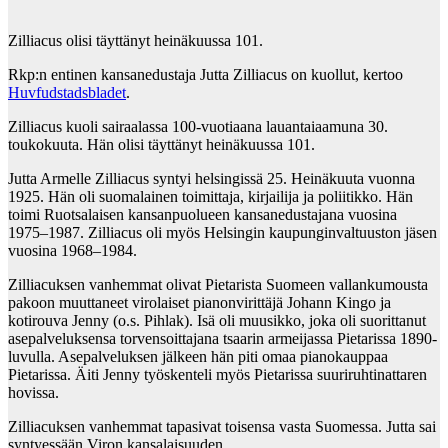
Zilliacus olisi täyttänyt heinäkuussa 101.
Rkp:n entinen kansanedustaja Jutta Zilliacus on kuollut, kertoo
Huvfudstadsbladet
.
Zilliacus kuoli sairaalassa 100-vuotiaana lauantaiaamuna 30.
toukokuuta. Hän olisi täyttänyt heinäkuussa 101.
Jutta Armelle Zilliacus syntyi helsingissä 25. Heinäkuuta vuonna
1925. Hän oli suomalainen toimittaja, kirjailija ja poliitikko. Hän
toimi Ruotsalaisen kansanpuolueen kansanedustajana vuosina
1975–1987. Zilliacus oli myös Helsingin kaupunginvaltuuston jäsen
vuosina 1968–1984.
Zilliacuksen vanhemmat olivat Pietarista Suomeen vallankumousta
pakoon muuttaneet virolaiset pianonvirittäjä Johann Kingo ja
kotirouva Jenny (o.s. Pihlak). Isä oli muusikko, joka oli suorittanut
asepalveluksensa torvensoittajana tsaarin armeijassa Pietarissa 1890-
luvulla. Asepalveluksen jälkeen hän piti omaa pianokauppaa
Pietarissa. Äiti Jenny työskenteli myös Pietarissa suuriruhtinattaren
hovissa.
Zilliacuksen vanhemmat tapasivat toisensa vasta Suomessa. Jutta sai
syntyessään Viron kansalaisuuden.