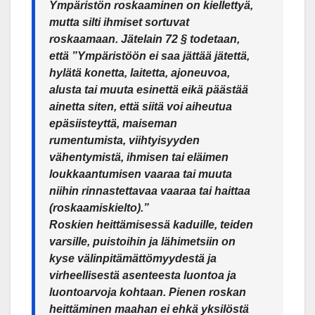
Ympäristön roskaaminen on kiellettyä,
mutta silti ihmiset sortuvat
roskaamaan. Jätelain 72 § todetaan,
että ”Ympäristöön ei saa jättää jätettä,
hylätä konetta, laitetta, ajoneuvoa,
alusta tai muuta esinettä eikä päästää
ainetta siten, että siitä voi aiheutua
epäsiisteyttä, maiseman
rumentumista, viihtyisyyden
vähentymistä, ihmisen tai eläimen
loukkaantumisen vaaraa tai muuta
niihin rinnastettavaa vaaraa tai haittaa
(roskaamiskielto).”
Roskien heittämisessä kaduille, teiden
varsille, puistoihin ja lähimetsiin on
kyse välinpitämättömyydestä ja
virheellisestä asenteesta luontoa ja
luontoarvoja kohtaan. Pienen roskan
heittäminen maahan ei ehkä yksilöstä