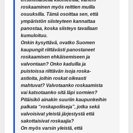
roskaaminen myös reittien muilla
osuuksilla. Tämä osoittaa sen, että
ympäristön siisteyteen kannattaa
panostaa, koska siisteys tavallaan
kumuloituu.
Onkin kysyttävä, ovatko Suomen
kaupungit riittävästi panostaneet
roskaamisen ehkäisemiseen ja
valvontaan? Onko kaduilla ja
puistoissa riittävän isoja roska-
astioita, joihin roskat oikeasti
mahtuvat? Valvotaanko roskaamista
vai katsotaanko sitä läpi sormien?
Pitäisikö ainakin suuriin kaupunkeihin
palkata “roskapoliiseja”, jotka sekä
valvoisivat yleistä järjestystä että
sakottaisivat roskaajia?
On myös varsin yleistä, että