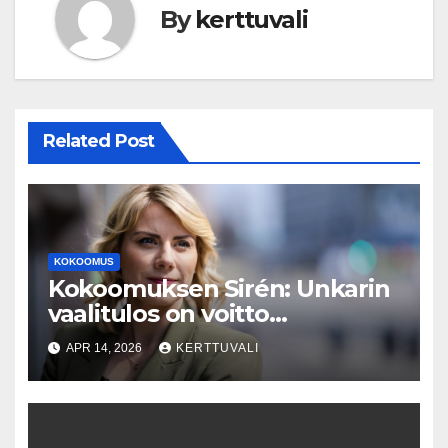
By
kerttuvali
Related Post
KOKOOMUS
Kokoomuksen Sirén: Unkarin
vaalitulos on voitto
demokratialle
APR 14, 2026
KERTTUVALI