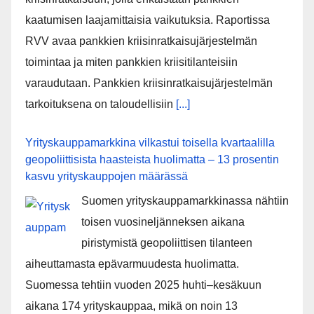
kaatumisen laajamittaisia vaikutuksia. Raportissa
RVV avaa pankkien kriisinratkaisujärjestelmän
toimintaa ja miten pankkien kriisitilanteisiin
varaudutaan. Pankkien kriisinratkaisujärjestelmän
tarkoituksena on taloudellisiin
[...]
Yrityskauppamarkkina vilkastui toisella kvartaalilla
geopoliittisista haasteista huolimatta – 13 prosentin
kasvu yrityskauppojen määrässä
Suomen yrityskauppamarkkinassa nähtiin
toisen vuosineljänneksen aikana
piristymistä geopoliittisen tilanteen
aiheuttamasta epävarmuudesta huolimatta.
Suomessa tehtiin vuoden 2025 huhti–kesäkuun
aikana 174 yrityskauppaa, mikä on noin 13