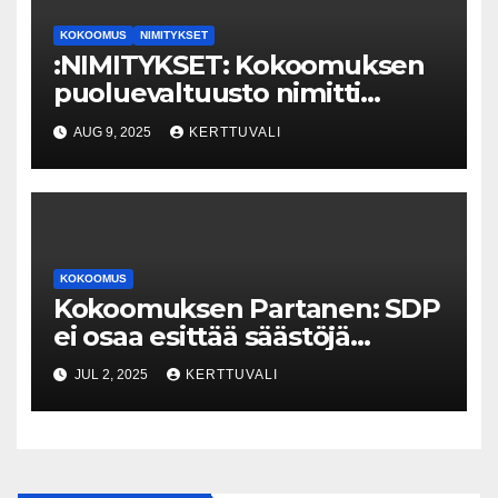
KOKOOMUS
NIMITYKSET
:NIMITYKSET: Kokoomuksen
puoluevaltuusto nimitti
puoluesihteeriksi Maggie
AUG 9, 2025
KERTTUVALI
Keskisen
KOKOOMUS
Kokoomuksen Partanen: SDP
ei osaa esittää säästöjä
tuhlaamatta niitä heti uusiin
JUL 2, 2025
KERTTUVALI
kohteisiin