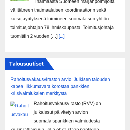
Thaimaasta Suomeen marjanpoimijoita
välittäneen thaimaalaisen koordinaattorin sekä
kutsujayrityksenä toimineen suomalaisen yhtiön
toimitusjohtajan 78 ihmiskaupasta. Toimitusjohtaja
tuomittiin 2 vuoden […]
[...]
Talousuutiset
Rahoitusvakausviraston arvio: Julkisen talouden
kapea liikkumavara korostaa pankkien
kriisivalmiuksien merkitystä
Rahoitusvakausvirasto (RVV) on
julkaissut päivitetyn arvion
suomalaispankkien valmiudesta
kriisinratkaisuun, jolla ehkäistään pankkien