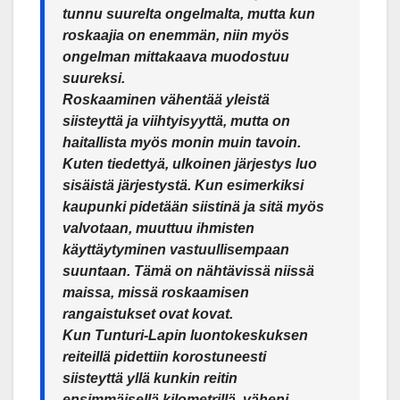
tunnu suurelta ongelmalta, mutta kun
roskaajia on enemmän, niin myös
ongelman mittakaava muodostuu
suureksi.
Roskaaminen vähentää yleistä
siisteyttä ja viihtyisyyttä, mutta on
haitallista myös monin muin tavoin.
Kuten tiedettyä, ulkoinen järjestys luo
sisäistä järjestystä. Kun esimerkiksi
kaupunki pidetään siistinä ja sitä myös
valvotaan, muuttuu ihmisten
käyttäytyminen vastuullisempaan
suuntaan. Tämä on nähtävissä niissä
maissa, missä roskaamisen
rangaistukset ovat kovat.
Kun Tunturi-Lapin luontokeskuksen
reiteillä pidettiin korostuneesti
siisteyttä yllä kunkin reitin
ensimmäisellä kilometrillä, väheni