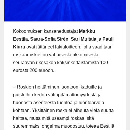
Kokoomuksen kansanedustajat
Markku
Eestilä
,
Saara-Sofia Sirén
,
Sari Multala
ja
Pauli
Kiuru
ovat jättäneet lakialoitteen, jolla vaaditaan
roskaamiskiellon vähäisestä rikkomisesta
seuraavan rikesakon kaksinkertaistamista 100
eurosta 200 euroon.
– Roskien heittäminen luontoon, kaduille ja
puistoihin kertoo välinpitämättömyydestä ja
huonosta asenteesta luontoa ja luontoarvoja
kohtaan. Yksittäinen roska ei aiheuta vielä suurta
haittaa, mutta mitä useampi roskaa, sitä
suuremmaksi ongelma muodostuu, toteaa Eestilä.