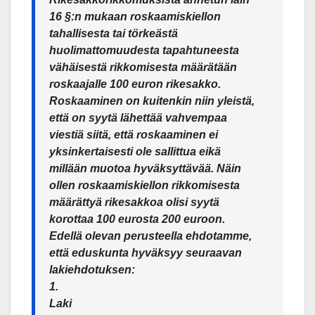
16 §:n mukaan roskaamiskiellon
tahallisesta tai törkeästä
huolimattomuudesta tapahtuneesta
vähäisestä rikkomisesta määrätään
roskaajalle 100 euron rikesakko.
Roskaaminen on kuitenkin niin yleistä,
että on syytä lähettää vahvempaa
viestiä siitä, että roskaaminen ei
yksinkertaisesti ole sallittua eikä
millään muotoa hyväksyttävää. Näin
ollen roskaamiskiellon rikkomisesta
määrättyä rikesakkoa olisi syytä
korottaa 100 eurosta 200 euroon.
Edellä olevan perusteella ehdotamme,
että eduskunta hyväksyy seuraavan
lakiehdotuksen:
1.
Laki