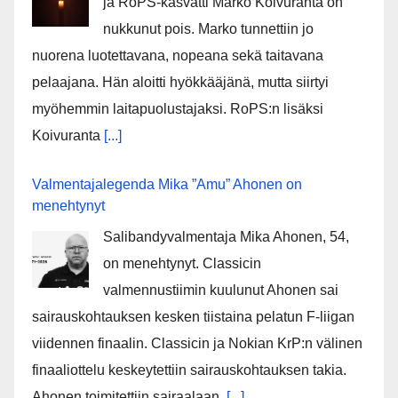
ja RoPS-kasvatti Marko Koivuranta on
nukkunut pois. Marko tunnettiin jo
nuorena luotettavana, nopeana sekä taitavana
pelaajana. Hän aloitti hyökkääjänä, mutta siirtyi
myöhemmin laitapuolustajaksi. RoPS:n lisäksi
Koivuranta
[...]
Valmentajalegenda Mika ”Amu” Ahonen on
menehtynyt
Salibandyvalmentaja Mika Ahonen, 54,
on menehtynyt. Classicin
valmennustiimin kuulunut Ahonen sai
sairauskohtauksen kesken tiistaina pelatun F-liigan
viidennen finaalin. Classicin ja Nokian KrP:n välinen
finaaliottelu keskeytettiin sairauskohtauksen takia.
Ahonen toimitettiin sairaalaan,
[...]