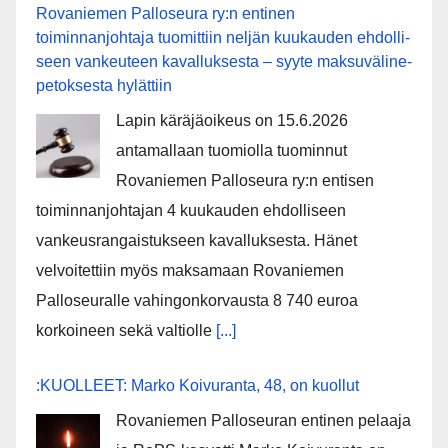
Rovaniemen Palloseura ry:n entinen
toiminnanjohtaja tuo­mit­tiin neljän kuu­kau­den eh­dol­li­
seen van­keu­teen ka­val­luk­ses­ta – syyte mak­su­vä­li­ne­
pe­tok­ses­ta hy­lät­tiin
Lapin käräjäoikeus on 15.6.2026
antamallaan tuomiolla tuominnut
Rovaniemen Palloseura ry:n entisen
toiminnanjohtajan 4 kuukauden ehdolliseen
vankeusrangaistukseen kavalluksesta. Hänet
velvoitettiin myös maksamaan Rovaniemen
Palloseuralle vahingonkorvausta 8 740 euroa
korkoineen sekä valtiolle
[...]
:KUOLLEET: Marko Koivuranta, 48, on kuollut
Rovaniemen Palloseuran entinen pelaaja