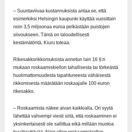
– Suuntaviivaa kustannuksista antaa se, että
esimerkiksi Helsingin kaupunki käyttää vuosittain
noin 3,5 miljoonaa euroa pelkästään puistojen
siivoukseen. Tämä on taloudellisesti
kestämätöntä, Kiuru toteaa.
Rikesakkorikkomuksista annetun lain 16 §:n
mukaan roskaamiskiellon tahallisesta tai törkeästä
huolimattomuudesta tapahtuneesta vähäisestä
rikkomisesta määrätään roskaajalle 100 euron
rikesakko.
– Roskaamista näkee aivan kaikkialla. On syytä
lähettää vahvempi viesti siitä, että roskaaminen ei
yksinkertaisesti ole sallittua eikä millään muotoa
hyväksyttävää. Näin ollen roskaamiskiellon