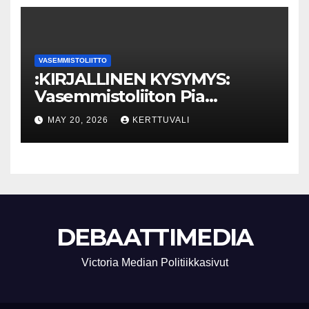
VASEMMISTOLIITTO
:KIRJALLINEN KYSYMYS:
Vasemmistoliiton Pia
Lohikoski: Missä viipyy Orpon
MAY 20, 2026
KERTTUVALI
hallituksen drooniohjeistus
kunnille?
DEBAATTIMEDIA
Victoria Median Politiikkasivut