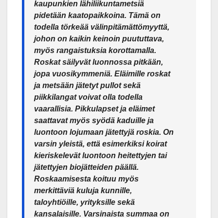
kaupunkien lähiliikuntametsiä
pidetään kaatopaikkoina. Tämä on
todella törkeää välinpitämättömyyttä,
johon on kaikin keinoin puututtava,
myös rangaistuksia korottamalla.
Roskat säilyvät luonnossa pitkään,
jopa vuosikymmeniä. Eläimille roskat
ja metsään jätetyt pullot sekä
piikkilangat voivat olla todella
vaarallisia. Pikkulapset ja eläimet
saattavat myös syödä kaduille ja
luontoon lojumaan jätettyjä roskia. On
varsin yleistä, että esimerkiksi koirat
kieriskelevät luontoon heitettyjen tai
jätettyjen biojätteiden päällä.
Roskaamisesta koituu myös
merkittäviä kuluja kunnille,
taloyhtiöille, yrityksille sekä
kansalaisille. Varsinaista summaa on