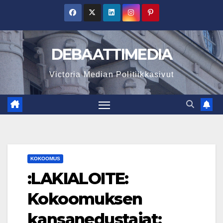
Skip
to
content
DEBAATTIMEDIA
Victoria Median Politiikkasivut
KOKOOMUS
:LAKIALOITE:
Kokoomuksen
kansanedustajat: