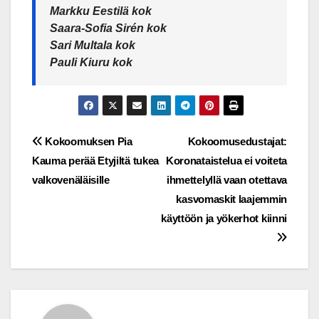
Markku Eestilä kok
Saara-Sofia Sirén kok
Sari Multala kok
Pauli Kiuru kok
Post
Kokoomuksen Pia
Kokoomusedustajat:
Kauma perää Etyjiltä tukea
Koronataistelua ei voiteta
navigation
valkovenäläisille
ihmettelyllä vaan otettava
kasvomaskit laajemmin
käyttöön ja yökerhot kiinni