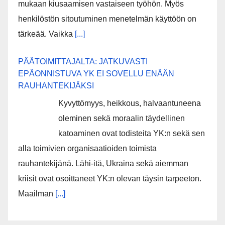
mukaan kiusaamisen vastaiseen työhön. Myös
henkilöstön sitoutuminen menetelmän käyttöön on
tärkeää. Vaikka
[...]
PÄÄTOIMITTAJALTA: JATKUVASTI
EPÄONNISTUVA YK EI SOVELLU ENÄÄN
RAUHANTEKIJÄKSI
Kyvyttömyys, heikkous, halvaantuneena
oleminen sekä moraalin täydellinen
katoaminen ovat todisteita YK:n sekä sen
alla toimivien organisaatioiden toimista
rauhantekijänä. Lähi-itä, Ukraina sekä aiemman
kriisit ovat osoittaneet YK:n olevan täysin tarpeeton.
Maailman
[...]