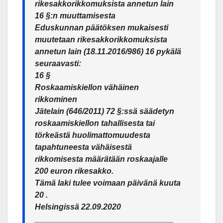
rikesakkorikkomuksista annetun lain
16 §:n muuttamisesta
Eduskunnan päätöksen mukaisesti
muutetaan rikesakkorikkomuksista
annetun lain (18.11.2016/986) 16 pykälä
seuraavasti:
16 §
Roskaamiskiellon vähäinen
rikkominen
Jätelain (646/2011) 72 §:ssä säädetyn
roskaamiskiellon tahallisesta tai
törkeästä huolimattomuudesta
tapahtuneesta vähäisestä
rikkomisesta määrätään roskaajalle
200 euron rikesakko.
Tämä laki tulee voimaan päivänä kuuta
20 .
Helsingissä 22.09.2020
_______________________________