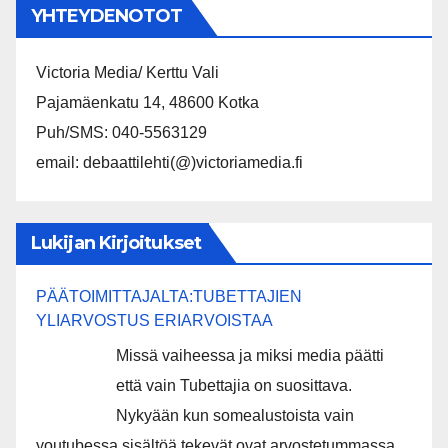
YHTEYDENOTOT
Victoria Media/ Kerttu Vali
Pajamäenkatu 14, 48600 Kotka
Puh/SMS: 040-5563129
email: debaattilehti(@)victoriamedia.fi
Lukijan Kirjoitukset
PÄÄTOIMITTAJALTA:TUBETTAJIEN
YLIARVOSTUS ERIARVOISTAA
Missä vaiheessa ja miksi media päätti
että vain Tubettajia on suosittava.
Nykyään kun somealustoista vain
youtubessa sisältöä tekevät ovat arvostetummassa