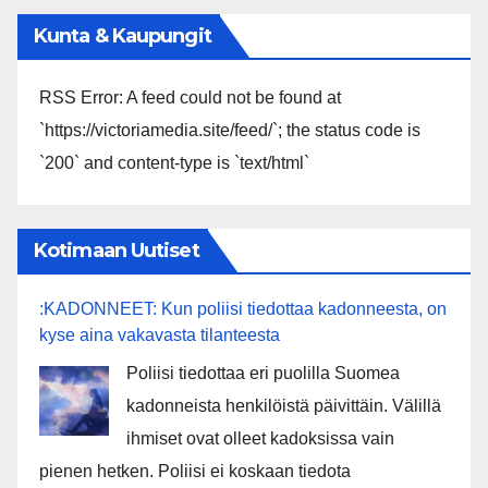
Kunta & Kaupungit
RSS Error: A feed could not be found at
`https://victoriamedia.site/feed/`; the status code is
`200` and content-type is `text/html`
Kotimaan Uutiset
:KADONNEET: Kun poliisi tiedottaa kadonneesta, on
kyse aina vakavasta tilanteesta
Poliisi tiedottaa eri puolilla Suomea
kadonneista henkilöistä päivittäin. Välillä
ihmiset ovat olleet kadoksissa vain
pienen hetken. Poliisi ei koskaan tiedota