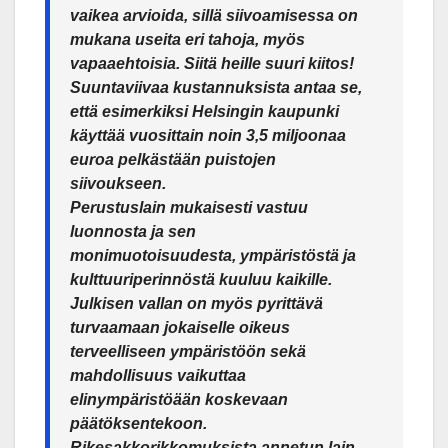
vaikea arvioida, sillä siivoamisessa on
mukana useita eri tahoja, myös
vapaaehtoisia. Siitä heille suuri kiitos!
Suuntaviivaa kustannuksista antaa se,
että esimerkiksi Helsingin kaupunki
käyttää vuosittain noin 3,5 miljoonaa
euroa pelkästään puistojen
siivoukseen.
Perustuslain mukaisesti vastuu
luonnosta ja sen
monimuotoisuudesta, ympäristöstä ja
kulttuuriperinnöstä kuuluu kaikille.
Julkisen vallan on myös pyrittävä
turvaamaan jokaiselle oikeus
terveelliseen ympäristöön sekä
mahdollisuus vaikuttaa
elinympäristöään koskevaan
päätöksentekoon.
Rikesakkorikkomuksista annetun lain