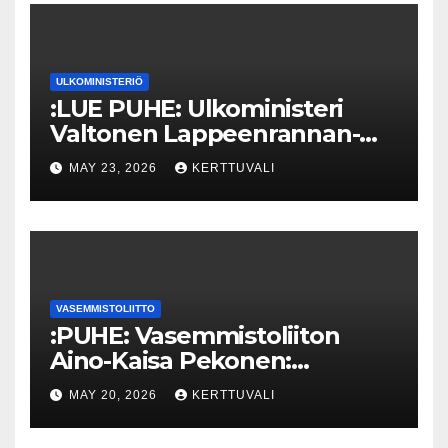
ULKOMINISTERIÖ
:LUE PUHE: Ulkoministeri
Valtonen Lappeenrannan-
Lahden teknillisen yliopiston
MAY 23, 2026
KERTTUVALI
kunniatohtoriksi
VASEMMISTOLIITTO
:PUHE: Vasemmistoliiton
Aino-Kaisa Pekonen:
Eriarvoistumisen
MAY 20, 2026
KERTTUVALI
pysäyttäminen luo
turvallisuutta