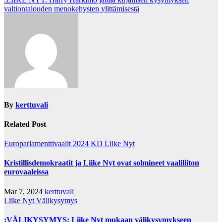
valtiontalouden menokehysten ylittämisestä
By
kerttuvali
Related Post
Europarlamenttivaalit 2024
KD
Liike Nyt
Kristillisdemokraatit ja Liike Nyt ovat solmineet vaaliliiton
eurovaaleissa
Mar 7, 2024
kerttuvali
Liike Nyt
Välikysymys
:VÄLIKYSYMYS: Liike Nyt mukaan välikysymykseen