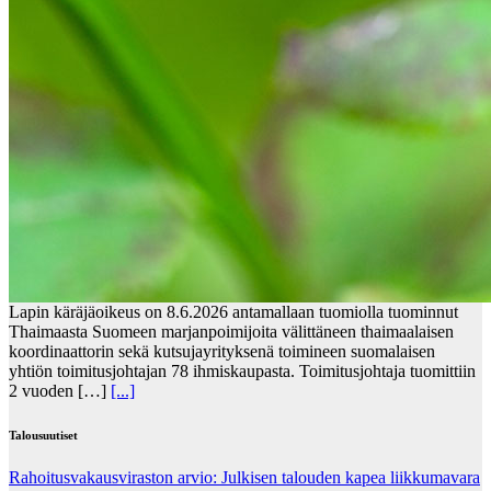
Lapin käräjäoikeus on 8.6.2026 antamallaan tuomiolla tuominnut
Thaimaasta Suomeen marjanpoimijoita välittäneen thaimaalaisen
koordinaattorin sekä kutsujayrityksenä toimineen suomalaisen
yhtiön toimitusjohtajan 78 ihmiskaupasta. Toimitusjohtaja tuomittiin
2 vuoden […]
[...]
Talousuutiset
Rahoitusvakausviraston arvio: Julkisen talouden kapea liikkumavara