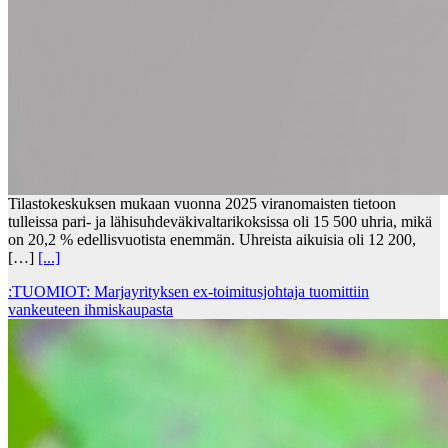
Tilastokeskuksen mukaan vuonna 2025 viranomaisten tietoon
tulleissa pari- ja lähisuhdeväkivaltarikoksissa oli 15 500 uhria, mikä
on 20,2 % edellisvuotista enemmän. Uhreista aikuisia oli 12 200,
[…]
[...]
:TUOMIOT: Marjayrityksen ex-toimitusjohtaja tuomittiin
vankeuteen ihmiskaupasta