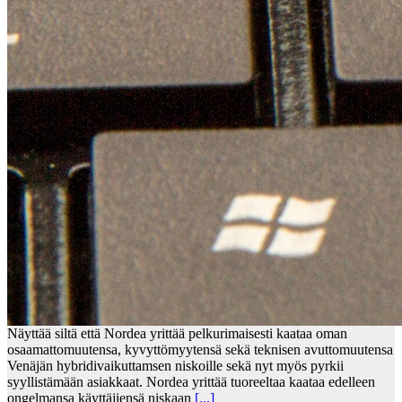
Näyttää siltä että Nordea yrittää pelkurimaisesti kaataa oman
osaamattomuutensa, kyvyttömyytensä sekä teknisen avuttomuutensa
Venäjän hybridivaikuttamsen niskoille sekä nyt myös pyrkii
syyllistämään asiakkaat. Nordea yrittää tuoreeltaa kaataa edelleen
ongelmansa käyttäjiensä niskaan
[...]