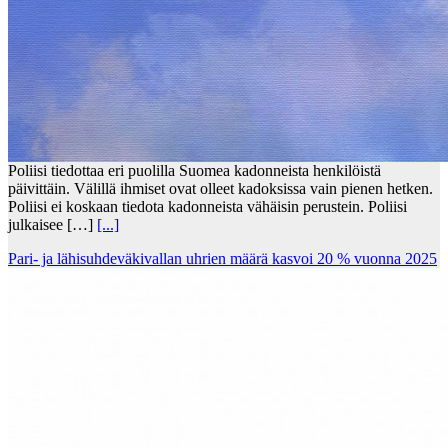
Poliisi tiedottaa eri puolilla Suomea kadonneista henkilöistä
päivittäin. Välillä ihmiset ovat olleet kadoksissa vain pienen hetken.
Poliisi ei koskaan tiedota kadonneista vähäisin perustein. Poliisi
julkaisee […]
[...]
Pari- ja lähisuhdeväkivallan uhrien määrä kasvoi 20 % vuonna 2025