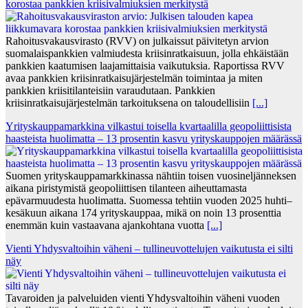
korostaa pankkien kriisivalmiuksien merkitystä
Rahoitusvakausvirasto (RVV) on julkaissut päivitetyn arvion
suomalaispankkien valmiudesta kriisinratkaisuun, jolla ehkäistään
pankkien kaatumisen laajamittaisia vaikutuksia. Raportissa RVV
avaa pankkien kriisinratkaisujärjestelmän toimintaa ja miten
pankkien kriisitilanteisiin varaudutaan. Pankkien
kriisinratkaisujärjestelmän tarkoituksena on taloudellisiin
[...]
Yrityskauppamarkkina vilkastui toisella kvartaalilla geopoliittisista
haasteista huolimatta – 13 prosentin kasvu yrityskauppojen määrässä
Suomen yrityskauppamarkkinassa nähtiin toisen vuosineljänneksen
aikana piristymistä geopoliittisen tilanteen aiheuttamasta
epävarmuudesta huolimatta. Suomessa tehtiin vuoden 2025 huhti–
kesäkuun aikana 174 yrityskauppaa, mikä on noin 13 prosenttia
enemmän kuin vastaavana ajankohtana vuotta
[...]
Vienti Yhdysvaltoihin väheni – tullineuvottelujen vaikutusta ei silti
näy
Tavaroiden ja palveluiden vienti Yhdysvaltoihin väheni vuoden