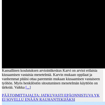
Kansallinen koulutuksen arviointikeskus Karvi on arvioi erilaisia
kiusaamisen vastaisia menetelmiä. Karvin mukaan oppilaat ja
vanhemmat pitäisi ottaa paremmin mukaan kiusaamisen vastaiseen
työhön. Myös henkilöstön sitoutuminen menetelmän käyttöön on
tärkeää. Vaikka
[...]
PÄÄTOIMITTAJALTA: JATKUVASTI EPÄONNISTUVA YK
EI SOVELLU ENÄÄN RAUHANTEKIJÄKSI