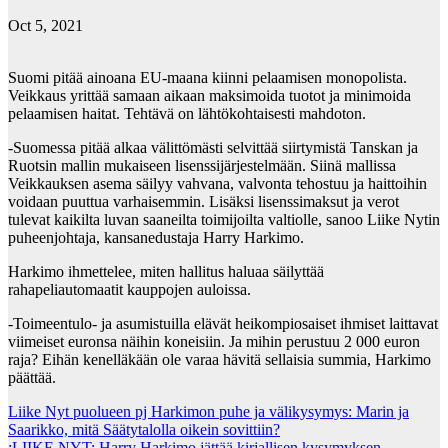
Oct 5, 2021
Suomi pitää ainoana EU-maana kiinni pelaamisen monopolista.
Veikkaus yrittää samaan aikaan maksimoida tuotot ja minimoida
pelaamisen haitat. Tehtävä on lähtökohtaisesti mahdoton.
-Suomessa pitää alkaa välittömästi selvittää siirtymistä Tanskan ja
Ruotsin mallin mukaiseen lisenssijärjestelmään. Siinä mallissa
Veikkauksen asema säilyy vahvana, valvonta tehostuu ja haittoihin
voidaan puuttua varhaisemmin. Lisäksi lisenssimaksut ja verot
tulevat kaikilta luvan saaneilta toimijoilta valtiolle, sanoo Liike Nytin
puheenjohtaja, kansanedustaja Harry Harkimo.
Harkimo ihmettelee, miten hallitus haluaa säilyttää
rahapeliautomaatit kauppojen auloissa.
-Toimeentulo- ja asumistuilla elävät heikompiosaiset ihmiset laittavat
viimeiset euronsa näihin koneisiin. Ja mihin perustuu 2 000 euron
raja? Eihän kenelläkään ole varaa hävitä sellaisia summia, Harkimo
päättää.
Post
Liike Nyt puolueen pj Harkimon puhe ja välikysymys: Marin ja
Saarikko, mitä Säätytalolla oikein sovittiin?
navigation
:LIIKE NYT: Harry Harkimo jättää kirjallisen kysymyksen