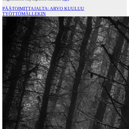
PÄÄTOIMITTAJALTA: ARVO KUULUU
TYÖTTÖMÄLLEKIN