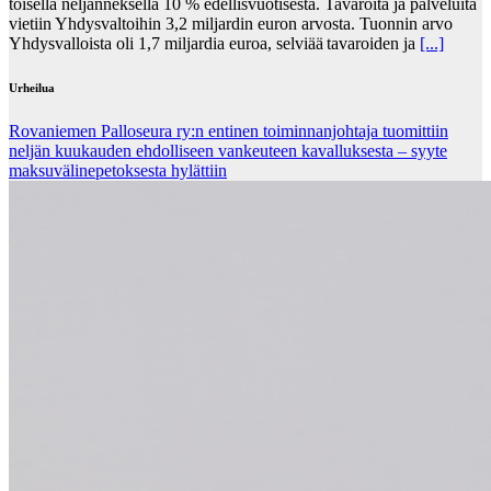
toisella neljänneksellä 10 % edellisvuotisesta. Tavaroita ja palveluita
vietiin Yhdysvaltoihin 3,2 miljardin euron arvosta. Tuonnin arvo
Yhdysvalloista oli 1,7 miljardia euroa, selviää tavaroiden ja
[...]
Urheilua
Rovaniemen Palloseura ry:n entinen toiminnanjohtaja tuo­mit­tiin
neljän kuu­kau­den eh­dol­li­seen van­keu­teen ka­val­luk­ses­ta – syyte
mak­su­vä­li­ne­pe­tok­ses­ta hy­lät­tiin