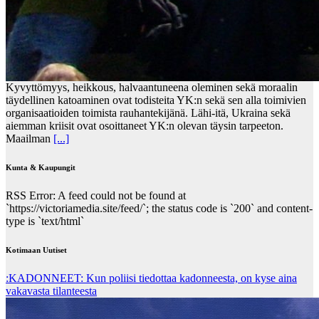
Kyvyttömyys, heikkous, halvaantuneena oleminen sekä moraalin
täydellinen katoaminen ovat todisteita YK:n sekä sen alla toimivien
organisaatioiden toimista rauhantekijänä. Lähi-itä, Ukraina sekä
aiemman kriisit ovat osoittaneet YK:n olevan täysin tarpeeton.
Maailman
[...]
Kunta & Kaupungit
RSS Error: A feed could not be found at
`https://victoriamedia.site/feed/`; the status code is `200` and content-
type is `text/html`
Kotimaan Uutiset
:KADONNEET: Kun poliisi tiedottaa kadonneesta, on kyse aina
vakavasta tilanteesta