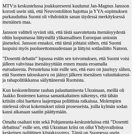
MTV:n keskustelussa joukkueeseeni kuulunut Jan-Magnus Jansson
korosti usein sitä, että Neuvostoliiton hajottua ja YYA-sopimuksen
purkauduttua Suomi oli vihdoinkin sanan täydessä merkityksessä
itsenäinen maa.
Jansson valitteli syvästi sitä, että tästä saavutetusta itsenäisyydestä
oltiin luopumassa liittymällä ylikansallisen Euroopan unionin
jäseneksi. Jansson ennakoi, että tämä johtaisi siihen, että Suomi
luopuisi myös puolueettomuudestaan ja liittyisi sotilasliitto Natoon.
”Dosentti debatin” lopussa esitin sen toivomuksen, että Suomi voisi
jälleen vahvistaa itsenäisyyttään ennen muuta eroamalla
euroalueesta. Perusteluna toin esille sen, että euro on juurisyy siihen,
että Suomen talouskasvu on jäänyt jälkeen itsenäisen valuuttakurssi-
ja rahapolitiikkansa säilyttäneestä Ruotsista.
Kun keskustelimme rauhan palauttamisesta Ukrainaan, meillä oli
Jaakko Iloniemen kanssa samankaltainen näkemys, että tähän
kriisiin olisi haettava laajempaa poliittista ratkaisua. Molempien
mielessä olivat kokemukset niistä prosesseista, joilla kylmän sodan
kausi aikanaan saatiin päättymään.
Omalta osaltani toin sekä Pohjanranta-keskusteluissa että ”Dosentti
debatissa” esille sen, että Ukrainan kriisi on ollut Yhdysvalloissa
keskeinen poliittinen kiistakysymys. Tämä on Suomessa usein