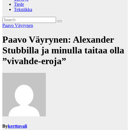
Tiede
Tekniikka
Paavo Väyrynen
Paavo Väyrynen: Alexander
Stubbilla ja minulla taitaa olla
”vivahde-eroja”
By
kerttuvali