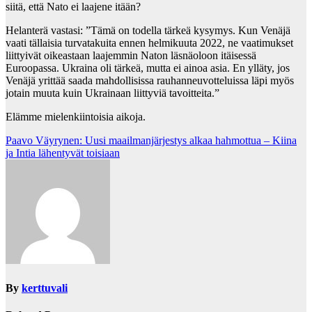
siitä, että Nato ei laajene itään?
Helanterä vastasi: ”Tämä on todella tärkeä kysymys. Kun Venäjä
vaati tällaisia turvatakuita ennen helmikuuta 2022, ne vaatimukset
liittyivät oikeastaan laajemmin Naton läsnäoloon itäisessä
Euroopassa. Ukraina oli tärkeä, mutta ei ainoa asia. En ylläty, jos
Venäjä yrittää saada mahdollisissa rauhanneuvotteluissa läpi myös
jotain muuta kuin Ukrainaan liittyviä tavoitteita.”
Elämme mielenkiintoisia aikoja.
Post
Paavo Väyrynen: Uusi maailmanjärjestys alkaa hahmottua – Kiina
ja Intia lähentyvät toisiaan
navigation
By
kerttuvali