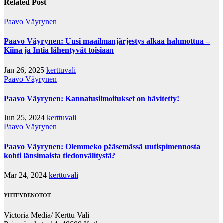
Related Post
Paavo Väyrynen
Paavo Väyrynen: Uusi maailmanjärjestys alkaa hahmottua –
Kiina ja Intia lähentyvät toisiaan
Jan 26, 2025
kerttuvali
Paavo Väyrynen
Paavo Väyrynen: Kannatusilmoitukset on hävitetty!
Jun 25, 2024
kerttuvali
Paavo Väyrynen
Paavo Väyrynen: Olemmeko pääsemässä uutispimennosta
kohti länsimaista tiedonvälitystä?
Mar 24, 2024
kerttuvali
YHTEYDENOTOT
Victoria Media/ Kerttu Vali