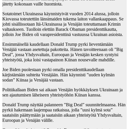
jätetty kokonaan vaille huomiota.
Sotatoimet Ukrainassa käynnistyivät vuoden 2014 alussa, jolloin
Kiovassa toteutettiin länsimaiden tukema laiton vallankaappaus. Se
johti sisällissotaan Itä-Ukrainassa ja Venäjän toteuttamaan Krimin
valtaukseen. Tuolloin elettiin Barack Obaman presidenttikautta,
jolloin Joe Biden oli varapresidenttinä vastuussa Ukrainan asioista.
Ensimmäisellä kaudellaan Donald Trump pyrki lieventämään
Venäjää vastaan asetettuja pakotteita. Hänen tavoitteenaan oli ”Big
Deal”, jossa Yhdysvaltain, Euroopan ja Venäjän kesken syntyisi
yhteistyötä, joka loisi vastapainon Kiinan nousevalle mahdille.
Joe Biden puolestaan pyrki omalla presidenttikaudellaan
kärjistämään suhteita Venäjään. Hän käynnisti ”uuden kylmän
sodan” Kiinaa ja Venäjää vastaan.
Politiikallaan Biden sai aikaan Venäjän hyökkäyksen Ukrainaan ja
sen ajautumisen läheiseen yhteistyöhön Kiinan kanssa.
Donald Trump näyttää palanneen ”Big Deal” suunnitelmaansa. Hän
pyrkii hakemaan laajempaa ratkaisua, jolla ”uusi kylmä sota”
saataisiin päättymään ja saataisiin aikaan yhteistyötä Yhdysvaltain,
Euroopan ja Venäjän välille.