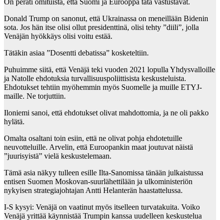
On peräti omituista, että Suomi ja Eurooppa tätä vastustavat.
Donald Trump on sanonut, että Ukrainassa on meneillään Bidenin
sota. Jos hän itse olisi ollut presidenttinä, olisi tehty ”diili”, jolla
Venäjän hyökkäys olisi voitu estää.
Tätäkin asiaa ”Dosentti debatissa” kosketeltiin.
Puhuimme siitä, että Venäjä teki vuoden 2021 lopulla Yhdysvalloille
ja Natolle ehdotuksia turvallisuuspoliittisista keskusteluista.
Ehdotukset tehtiin myöhemmin myös Suomelle ja muille ETYJ-
maille. Ne torjuttiin.
Iloniemi sanoi, että ehdotukset olivat mahdottomia, ja ne oli pakko
hylätä.
Omalta osaltani toin esiin, että ne olivat pohja ehdotetuille
neuvotteluille. Arvelin, että Euroopankin maat joutuvat näistä
”juurisyistä” vielä keskustelemaan.
Tämä asia näkyy tulleen esille Ilta-Sanomissa tänään julkaistussa
entisen Suomen Moskovan-suurlähettilään ja ulkoministeriön
nykyisen strategiajohtajan Antti Helanterän haastattelussa.
I-S kysyi: Venäjä on vaatinut myös itselleen turvatakuita. Voiko
Venäjä yrittää käynnistää Trumpin kanssa uudelleen keskustelua