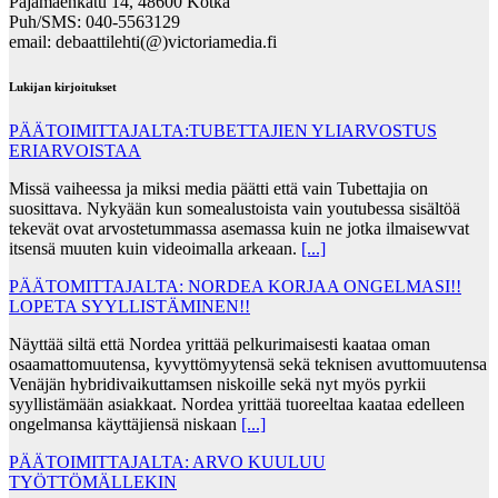
Pajamäenkatu 14, 48600 Kotka
Puh/SMS: 040-5563129
email: debaattilehti(@)victoriamedia.fi
Lukijan kirjoitukset
PÄÄTOIMITTAJALTA:TUBETTAJIEN YLIARVOSTUS
ERIARVOISTAA
Missä vaiheessa ja miksi media päätti että vain Tubettajia on
suosittava. Nykyään kun somealustoista vain youtubessa sisältöä
tekevät ovat arvostetummassa asemassa kuin ne jotka ilmaisewvat
itsensä muuten kuin videoimalla arkeaan.
[...]
PÄÄTOMITTAJALTA: NORDEA KORJAA ONGELMASI!!
LOPETA SYYLLISTÄMINEN!!
Näyttää siltä että Nordea yrittää pelkurimaisesti kaataa oman
osaamattomuutensa, kyvyttömyytensä sekä teknisen avuttomuutensa
Venäjän hybridivaikuttamsen niskoille sekä nyt myös pyrkii
syyllistämään asiakkaat. Nordea yrittää tuoreeltaa kaataa edelleen
ongelmansa käyttäjiensä niskaan
[...]
PÄÄTOIMITTAJALTA: ARVO KUULUU
TYÖTTÖMÄLLEKIN