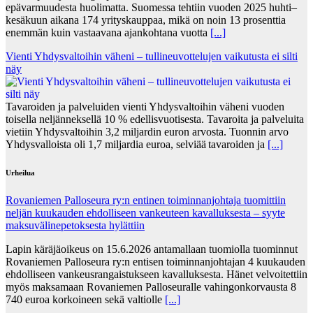
epävarmuudesta huolimatta. Suomessa tehtiin vuoden 2025 huhti–
kesäkuun aikana 174 yrityskauppaa, mikä on noin 13 prosenttia
enemmän kuin vastaavana ajankohtana vuotta
[...]
Vienti Yhdysvaltoihin väheni – tullineuvottelujen vaikutusta ei silti
näy
Tavaroiden ja palveluiden vienti Yhdysvaltoihin väheni vuoden
toisella neljänneksellä 10 % edellisvuotisesta. Tavaroita ja palveluita
vietiin Yhdysvaltoihin 3,2 miljardin euron arvosta. Tuonnin arvo
Yhdysvalloista oli 1,7 miljardia euroa, selviää tavaroiden ja
[...]
Urheilua
Rovaniemen Palloseura ry:n entinen toiminnanjohtaja tuo­mit­tiin
neljän kuu­kau­den eh­dol­li­seen van­keu­teen ka­val­luk­ses­ta – syyte
mak­su­vä­li­ne­pe­tok­ses­ta hy­lät­tiin
Lapin käräjäoikeus on 15.6.2026 antamallaan tuomiolla tuominnut
Rovaniemen Palloseura ry:n entisen toiminnanjohtajan 4 kuukauden
ehdolliseen vankeusrangaistukseen kavalluksesta. Hänet velvoitettiin
myös maksamaan Rovaniemen Palloseuralle vahingonkorvausta 8
740 euroa korkoineen sekä valtiolle
[...]