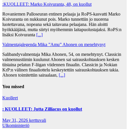
:KUOLLEET: Marko Koivuranta, 48, on kuollut
Rovaniemen Palloseuran entinen pelaaja ja RoPS-kasvatti Marko
Koivuranta on nukkunut pois. Marko tunnettiin jo nuorena
luotettavana, nopeana sekä taitavana pelaajana. Hän aloitti
hyökkääjänä, mutta siirtyi myöhemmin laitapuolustajaksi. RoPS:n
lisäksi Koivuranta
[...]
Valmentajalegenda Mika ”Amu” Ahonen on menehtynyt
Salibandyvalmentaja Mika Ahonen, 54, on menehtynyt. Classicin
valmennustiimin kuulunut Ahonen sai sairauskohtauksen kesken
tiistaina pelatun F-liigan viidennen finaalin. Classicin ja Nokian
KrP:n välinen finaaliottelu keskeytettiin sairauskohtauksen takia.
Ahonen toimitettiin sairaalaan,
[...]
You missed
Kuolleet
: KUOLLEET: Jutta Zilliacus on kuollut
May 31, 2026
kerttuvali
Ulkoministeriö