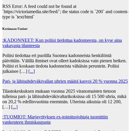
RSS Error: A feed could not be found at
`https://victoriamedia.site/feed/`; the status code is `200` and content-
type is `text/html`
Kotimaan Uutiset
:KADONNEET: Kun poliisi tiedottaa kadonneesta, on kyse aina
vakavasta tilanteesta
Poliisi tiedottaa eri puolilla Suomea kadonneista henkilöistä
päivittäin. Välillä ihmiset ovat olleet kadoksissa vain pienen hetken.
Poliisi ei koskaan tiedota kadonneista vähäisin perustein. Poliisi
julkaisee […]
[...]
Pari- ja lähisuhdeväkivallan uhrien määrä kasvoi 20 % vuonna 2025
Tilastokeskuksen mukaan vuonna 2025 viranomaisten tietoon
tulleissa pari- ja lähisuhdeväkivaltarikoksissa oli 15 500 uhria, mikä
on 20,2 % edellisvuotista enemmän. Uhreista aikuisia oli 12 200,
[…]
[...]
:TUOMIOT: Marjayrityksen ex-toimitusjohtaja tuomittiin
vankeuteen ihmiskaupasta