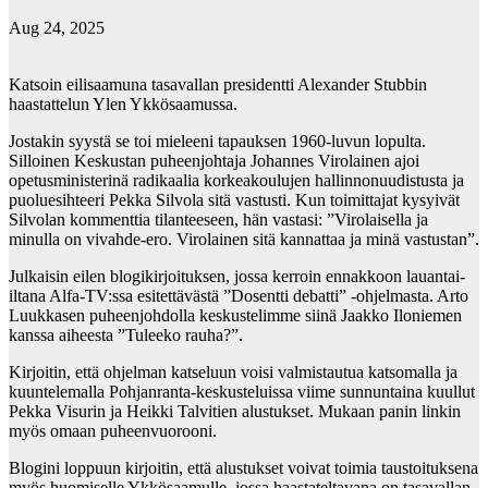
Aug 24, 2025
Katsoin eilisaamuna tasavallan presidentti Alexander Stubbin
haastattelun Ylen Ykkösaamussa.
Jostakin syystä se toi mieleeni tapauksen 1960-luvun lopulta.
Silloinen Keskustan puheenjohtaja Johannes Virolainen ajoi
opetusministerinä radikaalia korkeakoulujen hallinnonuudistusta ja
puoluesihteeri Pekka Silvola sitä vastusti. Kun toimittajat kysyivät
Silvolan kommenttia tilanteeseen, hän vastasi: ”Virolaisella ja
minulla on vivahde-ero. Virolainen sitä kannattaa ja minä vastustan”.
Julkaisin eilen blogikirjoituksen, jossa kerroin ennakkoon lauantai-
iltana Alfa-TV:ssa esitettävästä ”Dosentti debatti” -ohjelmasta. Arto
Luukkasen puheenjohdolla keskustelimme siinä Jaakko Iloniemen
kanssa aiheesta ”Tuleeko rauha?”.
Kirjoitin, että ohjelman katseluun voisi valmistautua katsomalla ja
kuuntelemalla Pohjanranta-keskusteluissa viime sunnuntaina kuullut
Pekka Visurin ja Heikki Talvitien alustukset. Mukaan panin linkin
myös omaan puheenvuorooni.
Blogini loppuun kirjoitin, että alustukset voivat toimia taustoituksena
myös huomiselle Ykkösaamulle, jossa haastateltavana on tasavallan