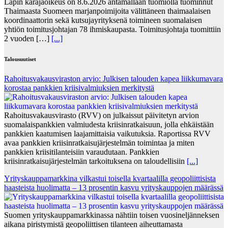
Lapin käräjäoikeus on 8.6.2026 antamallaan tuomiolla tuominnut
Thaimaasta Suomeen marjanpoimijoita välittäneen thaimaalaisen
koordinaattorin sekä kutsujayrityksenä toimineen suomalaisen
yhtiön toimitusjohtajan 78 ihmiskaupasta. Toimitusjohtaja tuomittiin
2 vuoden […]
[...]
Talousuutiset
Rahoitusvakausviraston arvio: Julkisen talouden kapea liikkumavara
korostaa pankkien kriisivalmiuksien merkitystä
Rahoitusvakausvirasto (RVV) on julkaissut päivitetyn arvion
suomalaispankkien valmiudesta kriisinratkaisuun, jolla ehkäistään
pankkien kaatumisen laajamittaisia vaikutuksia. Raportissa RVV
avaa pankkien kriisinratkaisujärjestelmän toimintaa ja miten
pankkien kriisitilanteisiin varaudutaan. Pankkien
kriisinratkaisujärjestelmän tarkoituksena on taloudellisiin
[...]
Yrityskauppamarkkina vilkastui toisella kvartaalilla geopoliittisista
haasteista huolimatta – 13 prosentin kasvu yrityskauppojen määrässä
Suomen yrityskauppamarkkinassa nähtiin toisen vuosineljänneksen
aikana piristymistä geopoliittisen tilanteen aiheuttamasta