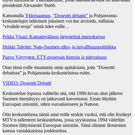
presidentti Alexander Stubb.
Katsomalla
Ykkösaamun
,
”Dosentti debatin”
ja Pohjanranta-
keskustelujen taltioinnit jokainen voi itse arvioida, millaisia
”vivahde-eroja” niistä tulee esille. ,
Pekka Visuri: Kansainvälinen järjestelmä murroksessa
Heikki Talvitie: Nato-Suomen ulko- ja turvallisuuspolitiikka
Paavo Väyrynen: ETY-prosessin historia ja tulevaisuus
Otan tässä esille muutamia omia ajatuksiani, joita ”Dosentti
debatissa” ja Pohjanranta-keskusteluissa esitin.
VIDEO: Dosentti Debatti
Keskustelun lopussa valittelin sitä, että 1990-luvun alun jälkeen
Suomen itsenäisyys on jatkuvasti kaventunut. Ensin liityttiin
Euroopan unioniin, sitten euroalueeseen ja Natoon.
Otin keskustelussa nämä asiat esille senkin vuoksi, että olin löytänyt
MTV:n tallenteen keskustelusta, jossa syyskuussa 1994 väiteltiin
Suomen liittymisestä Euroopan unioniin. Siinä olimme Iloniemen
kanssa vastakkaisissa joukkueissa.