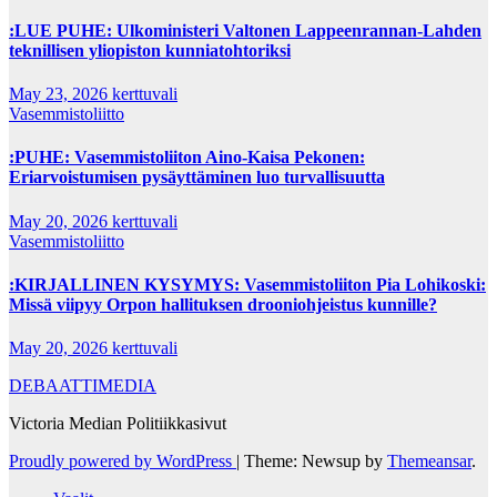
:LUE PUHE: Ulkoministeri Valtonen Lappeenrannan-Lahden
teknillisen yliopiston kunniatohtoriksi
May 23, 2026
kerttuvali
Vasemmistoliitto
:PUHE: Vasemmistoliiton Aino-Kaisa Pekonen:
Eriarvoistumisen pysäyttäminen luo turvallisuutta
May 20, 2026
kerttuvali
Vasemmistoliitto
:KIRJALLINEN KYSYMYS: Vasemmistoliiton Pia Lohikoski:
Missä viipyy Orpon hallituksen drooniohjeistus kunnille?
May 20, 2026
kerttuvali
DEBAATTIMEDIA
Victoria Median Politiikkasivut
Proudly powered by WordPress
|
Theme: Newsup by
Themeansar
.