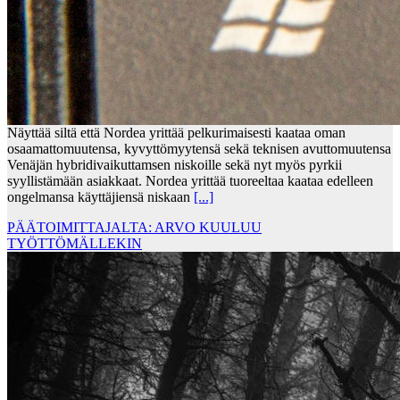
Näyttää siltä että Nordea yrittää pelkurimaisesti kaataa oman
osaamattomuutensa, kyvyttömyytensä sekä teknisen avuttomuutensa
Venäjän hybridivaikuttamsen niskoille sekä nyt myös pyrkii
syyllistämään asiakkaat. Nordea yrittää tuoreeltaa kaataa edelleen
ongelmansa käyttäjiensä niskaan
[...]
PÄÄTOIMITTAJALTA: ARVO KUULUU
TYÖTTÖMÄLLEKIN