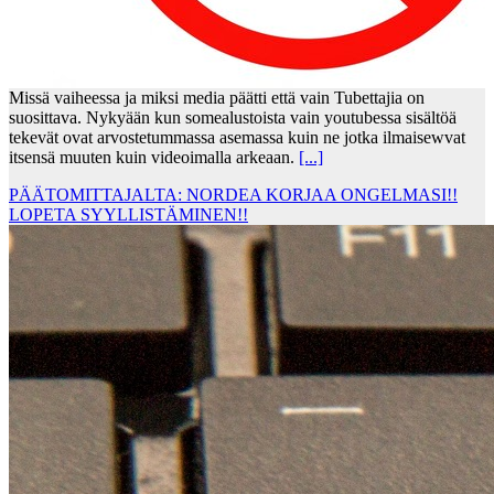
Missä vaiheessa ja miksi media päätti että vain Tubettajia on
suosittava. Nykyään kun somealustoista vain youtubessa sisältöä
tekevät ovat arvostetummassa asemassa kuin ne jotka ilmaisewvat
itsensä muuten kuin videoimalla arkeaan.
[...]
PÄÄTOMITTAJALTA: NORDEA KORJAA ONGELMASI!!
LOPETA SYYLLISTÄMINEN!!