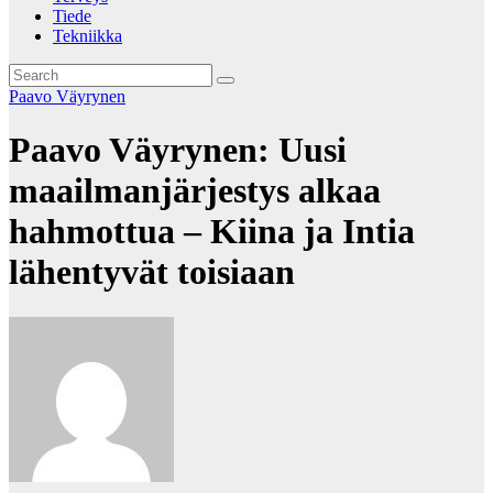
Tiede
Tekniikka
Paavo Väyrynen
Paavo Väyrynen: Uusi
maailmanjärjestys alkaa
hahmottua – Kiina ja Intia
lähentyvät toisiaan