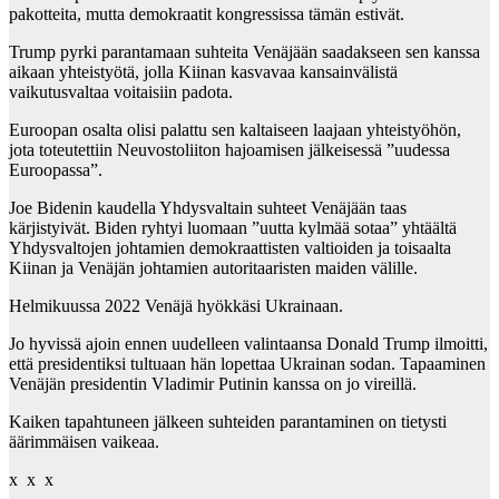
pakotteita, mutta demokraatit kongressissa tämän estivät.
Trump pyrki parantamaan suhteita Venäjään saadakseen sen kanssa
aikaan yhteistyötä, jolla Kiinan kasvavaa kansainvälistä
vaikutusvaltaa voitaisiin padota.
Euroopan osalta olisi palattu sen kaltaiseen laajaan yhteistyöhön,
jota toteutettiin Neuvostoliiton hajoamisen jälkeisessä ”uudessa
Euroopassa”.
Joe Bidenin kaudella Yhdysvaltain suhteet Venäjään taas
kärjistyivät. Biden ryhtyi luomaan ”uutta kylmää sotaa” yhtäältä
Yhdysvaltojen johtamien demokraattisten valtioiden ja toisaalta
Kiinan ja Venäjän johtamien autoritaaristen maiden välille.
Helmikuussa 2022 Venäjä hyökkäsi Ukrainaan.
Jo hyvissä ajoin ennen uudelleen valintaansa Donald Trump ilmoitti,
että presidentiksi tultuaan hän lopettaa Ukrainan sodan. Tapaaminen
Venäjän presidentin Vladimir Putinin kanssa on jo vireillä.
Kaiken tapahtuneen jälkeen suhteiden parantaminen on tietysti
äärimmäisen vaikeaa.
x x x