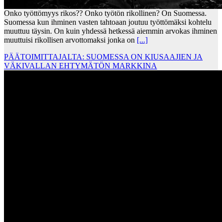
Onko työttömyys rikos?? Onko työtön rikollinen? On Suomessa.
Suomessa kun ihminen vasten tahtoaan joutuu työttömäksi kohtelu
muuttuu täysin. On kuin yhdessä hetkessä aiemmin arvokas ihminen
muuttuisi rikollisen arvottomaksi jonka on
[...]
PÄÄTOIMITTAJALTA: SUOMESSA ON KIUSAAJIEN JA
VÄKIVALLAN EHTYMÄTÖN MARKKINA