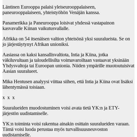
Läntinen Eurooppa palaisi yleiseurooppalaiseen,
paneurooppalaiseen, yhteistyöhön Venäjän kanssa.
Panamerikka ja Paneurooppa loisivat yhdessä vastapainon
kasvavalle Kiinan vaikutusvallalle.
Afrikka on 54 itsenäisen valtion yhteisönä yksi suuralueista. Se on
jo järjestäytynyt Afrikan unioniksi.
Aasiassa on kaksi kansallisvaltiota, Intia ja Kiina, jotka
väkiluvultaan ja taloudellisilta voimavaroiltaan vastaavat yksinään
Yhdysvaltoja tai Euroopan unionia. Niiden ympärille muotoutuisivat
Aasian suuralueet.
Mika Hentusen analyysi viittaa siihen, että Intia ja Kiina ovat lisäksi
lähentymässä toisiaan.
x x x
Suuralueiden muodostuminen voisi avata tietä YK:n ja ETY-
järjestön uudistamiselle.
YK:n toiminta voisi rakentua ainakin osittain suuralueiden varaan.
Tämä voisi luoda perustaa myös turvallisuusneuvoston
uudistamiselle.