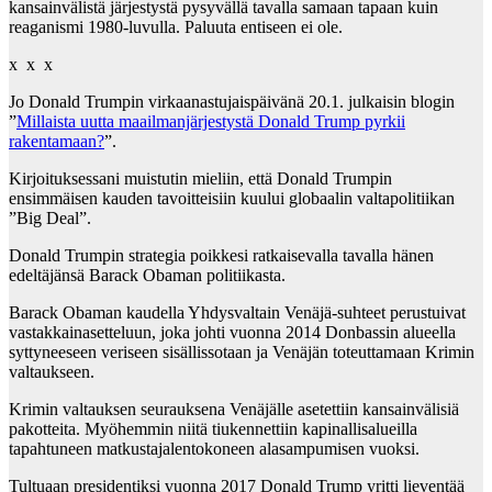
kansainvälistä järjestystä pysyvällä tavalla samaan tapaan kuin
reaganismi 1980-luvulla. Paluuta entiseen ei ole.
x x x
Jo Donald Trumpin virkaanastujaispäivänä 20.1. julkaisin blogin
”
Millaista uutta maailmanjärjestystä Donald Trump pyrkii
rakentamaan?
”.
Kirjoituksessani muistutin mieliin, että Donald Trumpin
ensimmäisen kauden tavoitteisiin kuului globaalin valtapolitiikan
”Big Deal”.
Donald Trumpin strategia poikkesi ratkaisevalla tavalla hänen
edeltäjänsä Barack Obaman politiikasta.
Barack Obaman kaudella Yhdysvaltain Venäjä-suhteet perustuivat
vastakkainasetteluun, joka johti vuonna 2014 Donbassin alueella
syttyneeseen veriseen sisällissotaan ja Venäjän toteuttamaan Krimin
valtaukseen.
Krimin valtauksen seurauksena Venäjälle asetettiin kansainvälisiä
pakotteita. Myöhemmin niitä tiukennettiin kapinallisalueilla
tapahtuneen matkustajalentokoneen alasampumisen vuoksi.
Tultuaan presidentiksi vuonna 2017 Donald Trump yritti lieventää