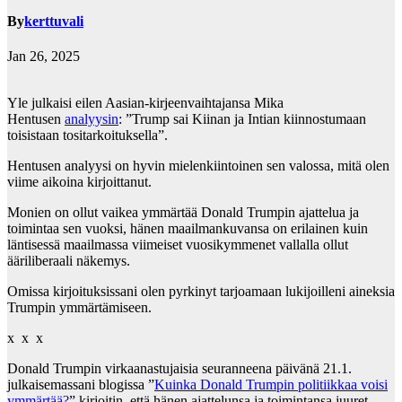
By
kerttuvali
Jan 26, 2025
Yle julkaisi eilen Aasian-kirjeenvaihtajansa Mika
Hentusen
analyysin
: ”Trump sai Kiinan ja Intian kiinnostumaan
toisistaan tositarkoituksella”.
Hentusen analyysi on hyvin mielenkiintoinen sen valossa, mitä olen
viime aikoina kirjoittanut.
Monien on ollut vaikea ymmärtää Donald Trumpin ajattelua ja
toimintaa sen vuoksi, hänen maailmankuvansa on erilainen kuin
läntisessä maailmassa viimeiset vuosikymmenet vallalla ollut
ääriliberaali näkemys.
Omissa kirjoituksissani olen pyrkinyt tarjoamaan lukijoilleni aineksia
Trumpin ymmärtämiseen.
x x x
Donald Trumpin virkaanastujaisia seuranneena päivänä 21.1.
julkaisemassani blogissa ”
Kuinka Donald Trumpin politiikkaa voisi
ymmärtää?
” kirjoitin, että hänen ajattelunsa ja toimintansa juuret