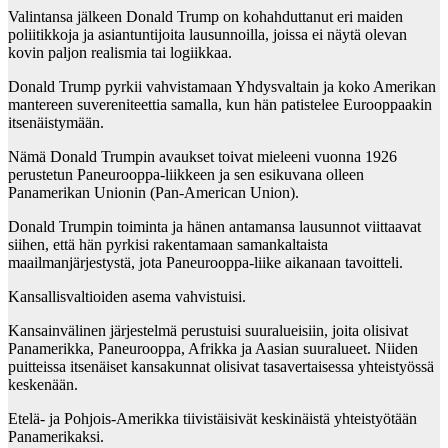
Valintansa jälkeen Donald Trump on kohahduttanut eri maiden
poliitikkoja ja asiantuntijoita lausunnoilla, joissa ei näytä olevan
kovin paljon realismia tai logiikkaa.
Donald Trump pyrkii vahvistamaan Yhdysvaltain ja koko Amerikan
mantereen suvereniteettia samalla, kun hän patistelee Eurooppaakin
itsenäistymään.
Nämä Donald Trumpin avaukset toivat mieleeni vuonna 1926
perustetun Paneurooppa-liikkeen ja sen esikuvana olleen
Panamerikan Unionin (Pan-American Union).
Donald Trumpin toiminta ja hänen antamansa lausunnot viittaavat
siihen, että hän pyrkisi rakentamaan samankaltaista
maailmanjärjestystä, jota Paneurooppa-liike aikanaan tavoitteli.
Kansallisvaltioiden asema vahvistuisi.
Kansainvälinen järjestelmä perustuisi suuralueisiin, joita olisivat
Panamerikka, Paneurooppa, Afrikka ja Aasian suuralueet. Niiden
puitteissa itsenäiset kansakunnat olisivat tasavertaisessa yhteistyössä
keskenään.
Etelä- ja Pohjois-Amerikka tiivistäisivät keskinäistä yhteistyötään
Panamerikaksi.