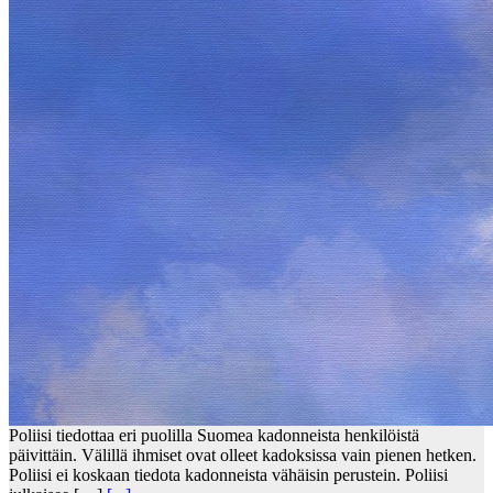
Poliisi tiedottaa eri puolilla Suomea kadonneista henkilöistä
päivittäin. Välillä ihmiset ovat olleet kadoksissa vain pienen hetken.
Poliisi ei koskaan tiedota kadonneista vähäisin perustein. Poliisi