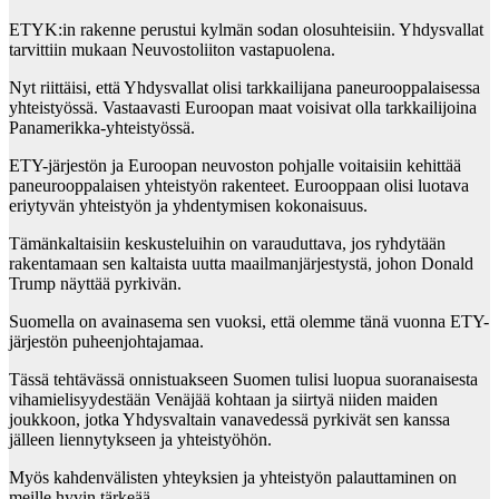
ETYK:in rakenne perustui kylmän sodan olosuhteisiin. Yhdysvallat
tarvittiin mukaan Neuvostoliiton vastapuolena.
Nyt riittäisi, että Yhdysvallat olisi tarkkailijana paneurooppalaisessa
yhteistyössä. Vastaavasti Euroopan maat voisivat olla tarkkailijoina
Panamerikka-yhteistyössä.
ETY-järjestön ja Euroopan neuvoston pohjalle voitaisiin kehittää
paneurooppalaisen yhteistyön rakenteet. Eurooppaan olisi luotava
eriytyvän yhteistyön ja yhdentymisen kokonaisuus.
Tämänkaltaisiin keskusteluihin on varauduttava, jos ryhdytään
rakentamaan sen kaltaista uutta maailmanjärjestystä, johon Donald
Trump näyttää pyrkivän.
Suomella on avainasema sen vuoksi, että olemme tänä vuonna ETY-
järjestön puheenjohtajamaa.
Tässä tehtävässä onnistuakseen Suomen tulisi luopua suoranaisesta
vihamielisyydestään Venäjää kohtaan ja siirtyä niiden maiden
joukkoon, jotka Yhdysvaltain vanavedessä pyrkivät sen kanssa
jälleen liennytykseen ja yhteistyöhön.
Myös kahdenvälisten yhteyksien ja yhteistyön palauttaminen on
meille hyvin tärkeää.