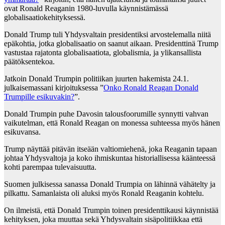
ovat Ronald Reaganin 1980-luvulla käynnistämässä
globalisaatiokehityksessä.
Donald Trump tuli Yhdysvaltain presidentiksi arvostelemalla niitä
epäkohtia, jotka globalisaatio on saanut aikaan. Presidenttinä Trump
vastustaa rajatonta globalisaatiota, globalismia, ja ylikansallista
päätöksentekoa.
Jatkoin Donald Trumpin politiikan juurten hakemista 24.1.
julkaisemassani kirjoituksessa ”
Onko Ronald Reagan Donald
Trumpille esikuvakin?
”.
Donald Trumpin puhe Davosin talousfoorumille synnytti vahvan
vaikutelman, että Ronald Reagan on monessa suhteessa myös hänen
esikuvansa.
Trump näyttää pitävän itseään valtiomiehenä, joka Reaganin tapaan
johtaa Yhdysvaltoja ja koko ihmiskuntaa historiallisessa käänteessä
kohti parempaa tulevaisuutta.
Suomen julkisessa sanassa Donald Trumpia on lähinnä vähätelty ja
pilkattu. Samanlaista oli aluksi myös Ronald Reaganin kohtelu.
On ilmeistä, että Donald Trumpin toinen presidenttikausi käynnistää
kehityksen, joka muuttaa sekä Yhdysvaltain sisäpolitiikkaa että