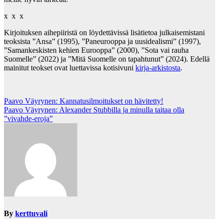
x x x
Kirjoituksen aihepiiristä on löydettävissä lisätietoa julkaisemistani
teoksista ”Ansa” (1995), ”Paneurooppa ja uusidealismi” (1997),
”Samankeskisten kehien Eurooppa” (2000), ”Sota vai rauha
Suomelle” (2022) ja ”Mitä Suomelle on tapahtunut” (2024). Edellä
mainitut teokset ovat luettavissa kotisivuni
kirja-arkistosta
.
Post
Paavo Väyrynen: Kannatusilmoitukset on hävitetty!
Paavo Väyrynen: Alexander Stubbilla ja minulla taitaa olla
navigation
”vivahde-eroja”
By
kerttuvali