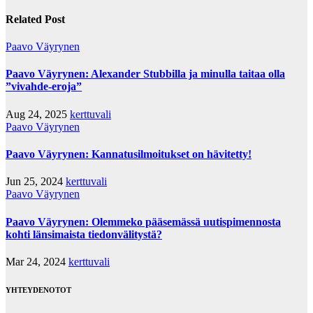
Related Post
Paavo Väyrynen
Paavo Väyrynen: Alexander Stubbilla ja minulla taitaa olla
”vivahde-eroja”
Aug 24, 2025
kerttuvali
Paavo Väyrynen
Paavo Väyrynen: Kannatusilmoitukset on hävitetty!
Jun 25, 2024
kerttuvali
Paavo Väyrynen
Paavo Väyrynen: Olemmeko pääsemässä uutispimennosta
kohti länsimaista tiedonvälitystä?
Mar 24, 2024
kerttuvali
YHTEYDENOTOT