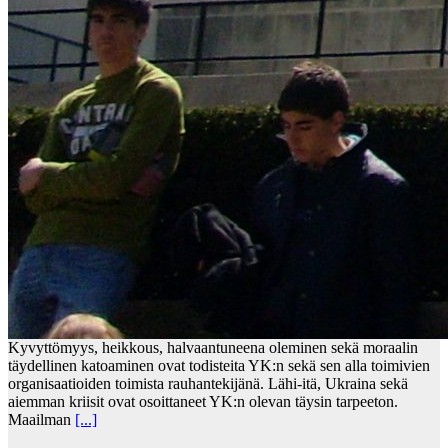
Kyvyttömyys, heikkous, halvaantuneena oleminen sekä moraalin
täydellinen katoaminen ovat todisteita YK:n sekä sen alla toimivien
organisaatioiden toimista rauhantekijänä. Lähi-itä, Ukraina sekä
aiemman kriisit ovat osoittaneet YK:n olevan täysin tarpeeton.
Maailman
[...]