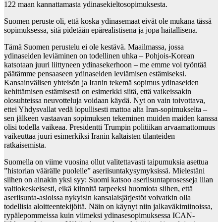
122 maan kannattamasta ydinasekieltosopimuksesta.
Suomen peruste oli, että koska ydinasemaat eivät ole mukana tässä
sopimuksessa, sitä pidetään epärealistisena ja jopa haitallisena.
Tämä Suomen perustelu ei ole kestävä. Maailmassa, jossa
ydinaseiden leviäminen on todellinen uhka – Pohjois-Korean
katsotaan juuri liittyneen ydinasekerhoon – me emme voi työntää
päätämme pensaaseen ydinaseiden leviämisen estämiseksi.
Kansainvälisen yhteisön ja Iranin tekemä sopimus ydinaseiden
kehittämisen estämisestä on esimerkki siitä, että vaikeissakin
olosuhteissa neuvotteluja voidaan käydä. Nyt on vain toivottava,
ettei Yhdysvallat vedä lopullisesti mattoa alta Iran-sopimukselta –
sen jälkeen vastaavan sopimuksen tekeminen muiden maiden kanssa
olisi todella vaikeaa. Presidentti Trumpin politiikan arvaamattomuus
vaikeuttaa juuri esimerkiksi Iranin kaltaisten tilanteiden
ratkaisemista.
Suomella on viime vuosina ollut valitettavasti taipumuksia asettua
”historian väärälle puolelle” aseriisuntakysymyksissä. Mielestäni
siihen on ainakin yksi syy: Suomi katsoo aseriisuntaprosesseja liian
valtiokeskeisesti, eikä kiinnitä tarpeeksi huomiota siihen, että
aseriisunta-asioissa nykyisin kansalaisjärjestöt voivatkin olla
todellisia aloitteentekijöitä. Näin on käynyt niin jalkaväkimiinoissa,
rypälepommeissa kuin viimeksi ydinasesopimuksessa ICAN-