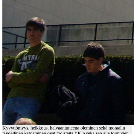
Kyvyttömyys, heikkous, halvaantuneena oleminen sekä moraalin
täydellinen katoaminen ovat todisteita YK:n sekä sen alla toimivien