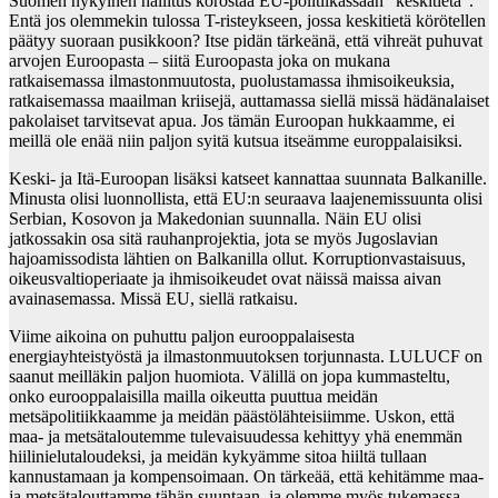
Suomen nykyinen hallitus korostaa EU-politiikassaan ”keskitietä”.
Entä jos olemmekin tulossa T-risteykseen, jossa keskitietä körötellen
päätyy suoraan pusikkoon? Itse pidän tärkeänä, että vihreät puhuvat
arvojen Euroopasta – siitä Euroopasta joka on mukana
ratkaisemassa ilmastonmuutosta, puolustamassa ihmisoikeuksia,
ratkaisemassa maailman kriisejä, auttamassa siellä missä hädänalaiset
pakolaiset tarvitsevat apua. Jos tämän Euroopan hukkaamme, ei
meillä ole enää niin paljon syitä kutsua itseämme europpalaisiksi.
Keski- ja Itä-Euroopan lisäksi katseet kannattaa suunnata Balkanille.
Minusta olisi luonnollista, että EU:n seuraava laajenemissuunta olisi
Serbian, Kosovon ja Makedonian suunnalla. Näin EU olisi
jatkossakin osa sitä rauhanprojektia, jota se myös Jugoslavian
hajoamissodista lähtien on Balkanilla ollut. Korruptionvastaisuus,
oikeusvaltioperiaate ja ihmisoikeudet ovat näissä maissa aivan
avainasemassa. Missä EU, siellä ratkaisu.
Viime aikoina on puhuttu paljon eurooppalaisesta
energiayhteistyöstä ja ilmastonmuutoksen torjunnasta. LULUCF on
saanut meilläkin paljon huomiota. Välillä on jopa kummasteltu,
onko eurooppalaisilla mailla oikeutta puuttua meidän
metsäpolitiikkaamme ja meidän päästölähteisiimme. Uskon, että
maa- ja metsätaloutemme tulevaisuudessa kehittyy yhä enemmän
hiilinielutaloudeksi, ja meidän kykyämme sitoa hiiltä tullaan
kannustamaan ja kompensoimaan. On tärkeää, että kehitämme maa-
ja metsätalouttamme tähän suuntaan, ja olemme myös tukemassa