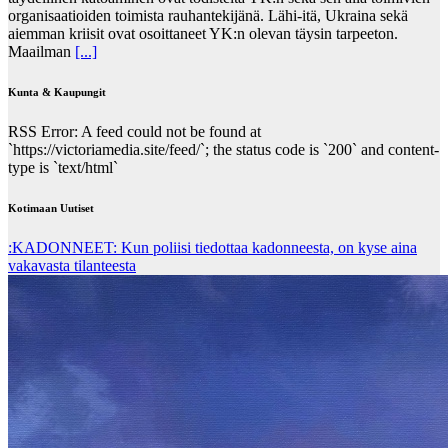
organisaatioiden toimista rauhantekijänä. Lähi-itä, Ukraina sekä
aiemman kriisit ovat osoittaneet YK:n olevan täysin tarpeeton.
Maailman
[...]
Kunta & Kaupungit
RSS Error: A feed could not be found at
`https://victoriamedia.site/feed/`; the status code is `200` and content-
type is `text/html`
Kotimaan Uutiset
:KADONNEET: Kun poliisi tiedottaa kadonneesta, on kyse aina
vakavasta tilanteesta