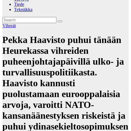
Tiede
Tekniikka
Vihreät
Pekka Haavisto puhui tänään
Heurekassa vihreiden
puheenjohtajapäivillä ulko- ja
turvallisuuspolitiikasta.
Haavisto kannusti
puolustamaan eurooppalaisia
arvoja, varoitti NATO-
kansanäänestyksen riskeistä ja
puhui ydinasekieltosopimuksen