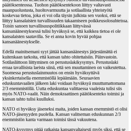
päätöksenteossa. Tuohon päätöksentekoon liittyy valtavasti
maanpuolustusta, huoltovarmuutta ja sotilaallista yhteistyötä
koskevaa tietoa, joka ei voi olla täysin julkista sen vuoksi, että se
liittyy kansalaisten turvallisuuden takaamiseen poikkeusolosuhteissa.
Toisin sanoen turvallisuuspolitiikkaan liittyvässä
kansanäänestyksessä tulisi hyväksyä se, että kaikkea tietoa ei ole
kansalaisten saatavilla. Se ei anna kovin hyvää pohjaa
kansanäänestykselle.
Edellä mainitsemani syyt jättää kansanäänestys järjestämättä ei
kuitenkaan tarkoita, että kansan tahto ohitettaisiin. Päinvastoin.
Sotilasliittoon liittyminen on perustuslakikysymys. Perustuslaki
eroaa tavallisista laeista siinä, että sen muuttaminen on vaikeutettua.
Suomessa perustuslainmuutos on ensin hyväksyttävä
yksinkertaisella enemmistöllä lepäämään. Seuraavien
eduskuntavaalien jälkeen laki voidaan hyväksyä muuttumattomana
2/3 enemmistöllä. Uutta eduskuntaa valittaessa vaaleista tulisi siis
myös NATO-vaalit. Näin demokraattinen päätöksenteko toimisi ja
kansan tahto tulisi kuulluksi.
NATO ei hyväksy jäseneksi maita, joiden kansan enemmistö ei olisi
NATO-jäsenyyden puolella. Kansan valitseman eduskunnan 2/3
enemmistön kanta varmaan toimisi tässä vakuutena.
NATO-kysymys pitää ratkaista kansanvaltaisesti myös siksi, että se