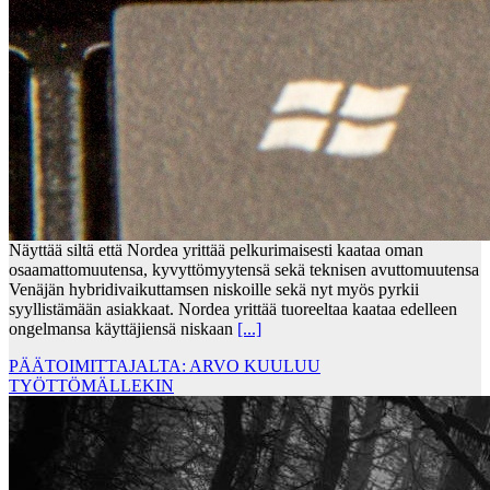
Näyttää siltä että Nordea yrittää pelkurimaisesti kaataa oman
osaamattomuutensa, kyvyttömyytensä sekä teknisen avuttomuutensa
Venäjän hybridivaikuttamsen niskoille sekä nyt myös pyrkii
syyllistämään asiakkaat. Nordea yrittää tuoreeltaa kaataa edelleen
ongelmansa käyttäjiensä niskaan
[...]
PÄÄTOIMITTAJALTA: ARVO KUULUU
TYÖTTÖMÄLLEKIN