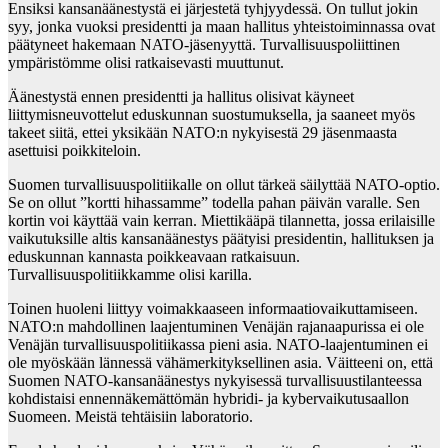
Ensiksi kansanäänestystä ei järjestetä tyhjyydessä. On tullut jokin
syy, jonka vuoksi presidentti ja maan hallitus yhteistoiminnassa ovat
päätyneet hakemaan NATO-jäsenyyttä. Turvallisuuspoliittinen
ympäristömme olisi ratkaisevasti muuttunut.
Äänestystä ennen presidentti ja hallitus olisivat käyneet
liittymisneuvottelut eduskunnan suostumuksella, ja saaneet myös
takeet siitä, ettei yksikään NATO:n nykyisestä 29 jäsenmaasta
asettuisi poikkiteloin.
Suomen turvallisuuspolitiikalle on ollut tärkeä säilyttää NATO-optio.
Se on ollut ”kortti hihassamme” todella pahan päivän varalle. Sen
kortin voi käyttää vain kerran. Miettikääpä tilannetta, jossa erilaisille
vaikutuksille altis kansanäänestys päätyisi presidentin, hallituksen ja
eduskunnan kannasta poikkeavaan ratkaisuun.
Turvallisuuspolitiikkamme olisi karilla.
Toinen huoleni liittyy voimakkaaseen informaatiovaikuttamiseen.
NATO:n mahdollinen laajentuminen Venäjän rajanaapurissa ei ole
Venäjän turvallisuuspolitiikassa pieni asia. NATO-laajentuminen ei
ole myöskään lännessä vähämerkityksellinen asia. Väitteeni on, että
Suomen NATO-kansanäänestys nykyisessä turvallisuustilanteessa
kohdistaisi ennennäkemättömän hybridi- ja kybervaikutusaallon
Suomeen. Meistä tehtäisiin laboratorio.