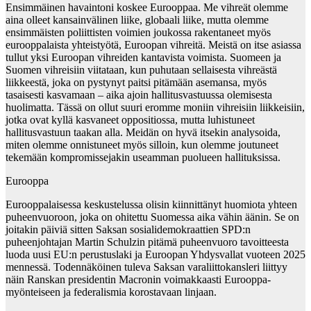
Ensimmäinen havaintoni koskee Eurooppaa. Me vihreät olemme
aina olleet kansainvälinen liike, globaali liike, mutta olemme
ensimmäisten poliittisten voimien joukossa rakentaneet myös
eurooppalaista yhteistyötä, Euroopan vihreitä. Meistä on itse asiassa
tullut yksi Euroopan vihreiden kantavista voimista. Suomeen ja
Suomen vihreisiin viitataan, kun puhutaan sellaisesta vihreästä
liikkeestä, joka on pystynyt paitsi pitämään asemansa, myös
tasaisesti kasvamaan – aika ajoin hallitusvastuussa olemisesta
huolimatta. Tässä on ollut suuri eromme moniin vihreisiin liikkeisiin,
jotka ovat kyllä kasvaneet oppositiossa, mutta luhistuneet
hallitusvastuun taakan alla. Meidän on hyvä itsekin analysoida,
miten olemme onnistuneet myös silloin, kun olemme joutuneet
tekemään kompromissejakin useamman puolueen hallituksissa.
Eurooppa
Eurooppalaisessa keskustelussa olisin kiinnittänyt huomiota yhteen
puheenvuoroon, joka on ohitettu Suomessa aika vähin äänin. Se on
joitakin päiviä sitten Saksan sosialidemokraattien SPD:n
puheenjohtajan Martin Schulzin pitämä puheenvuoro tavoitteesta
luoda uusi EU:n perustuslaki ja Euroopan Yhdysvallat vuoteen 2025
mennessä. Todennäköinen tuleva Saksan varaliittokansleri liittyy
näin Ranskan presidentin Macronin voimakkaasti Eurooppa-
myönteiseen ja federalismia korostavaan linjaan.