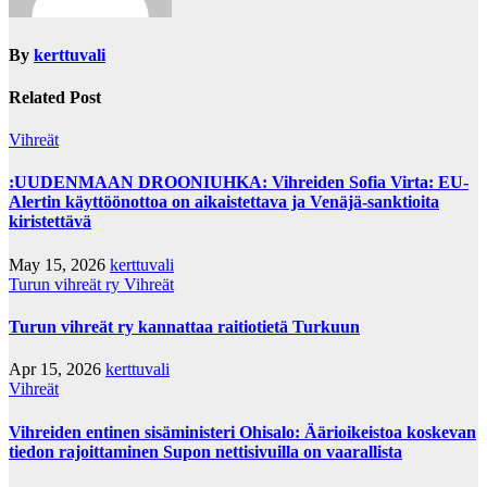
By
kerttuvali
Related Post
Vihreät
:UUDENMAAN DROONIUHKA: Vihreiden Sofia Virta: EU-
Alertin käyttöönottoa on aikaistettava ja Venäjä-sanktioita
kiristettävä
May 15, 2026
kerttuvali
Turun vihreät ry
Vihreät
Turun vihreät ry kannattaa raitiotietä Turkuun
Apr 15, 2026
kerttuvali
Vihreät
Vihreiden entinen sisäministeri Ohisalo: Äärioikeistoa koskevan
tiedon rajoittaminen Supon nettisivuilla on vaarallista