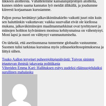
liikkeen aloitteesta. Vähättelemme kansalaisjärjestöjen aloitteita,
kunnes niiden saama kannatus lyö meidät ällikällä, ja joudumme
kiireesti korjaamaan kurssiamme.
Paljon porua herättänyt jalkaväkimiinakielto vaikutti juuri niin kuin
sen haluttiinkin vaikuttavan: vaikka suurvallat eivät ole kiellossa
mukana, jalkaväkimiinojen maailmanmarkkinat ovat tyrehtyneet ja
miinojen holtiton kylväminen monissa kehitysmaissa on vähentynyt.
Moni lapsi ja nuori on välttynyt vammautumiselta.
On tärkeää, että aseriisunnassa tunnemme globaalin vastuumme.
Suomen tulisi tarkistaa kurssinsa myös ydinasekieltosopimuksessa ja
liittyä siihen.
Post
Touko Aallon terveiset puheenjohtajapäivästä: Toivon sinisten
irtautuvan ihmisiä jakavasta politiikasta
navigation
Vihreiden Emma Kari: Hallituksen esitys uudeksi eläinsuojelulaiksi
surullinen mahalasku