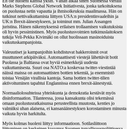
En ole huoleni kanssa yksin. Vähän aikaa sitten Suomessa vieraili
Marks Stephens Global Network Initiativesta, jonka tarkoituksena
on puolustaa netin vapautta ja ihmisoikeuksia maailmassa. Hän on
tutkinut nettivaikuttamista liittyen USA:n presidentinvaaleihin ja
UK:n Brexit-äänestykseen, ja toiminut mm. Julian Assangen
juristina. Hänen näkemyksensä erilaisen trollaamisen vaikutuksista
oli hyvin pessimistinen. Myös puolustusvoimien tutkimuslaitoksen
tutkija Veli-Pekka Kivimäki on ollut huolissaan masinoiduista
vaikutuskampanjoista.
Valeuutiset ja kampanjoihin kohdistuvat hakkeroinnit ovat
muuttuneet arkipäiväksi. Automaattisesti viestejä lähettävät botit
Puolassa ja Baltiassa ovat hyviä esimerkkejä uudesta
vaikuttamisesta. Suuri osa NATO:a koskevaa twitter-viestintää
näissä maissa on automaattisten bottien tekemiä, ja enemmistö
toistaa Venäjän virallisia kantoja. Sama bottien twitter-tilien
aktivoituminen tapahtui Englannissa ennen brexit-äänestystä.
Normaaliolosuhteissa yhteiskunta ja demokratia kestävät myös
disinformaation. Tilanteessa, jossa kansakunta olisi tekemässä
omaan puolustusratkaisunsa perusteellista muutosta, kenties jo
valmiiksi uhan alaisena, ei kansanäänestyksen korostaminen minusta
vaikuta hyvin harkitulta.
Myös kolmas huoleni liittyy informaatioon. Sotilasliittoon
liittyminen on keskeinen kysymys Suomen turvallisuuspoliittisessa