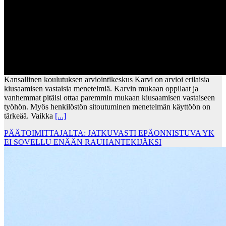
Kansallinen koulutuksen arviointikeskus Karvi on arvioi erilaisia
kiusaamisen vastaisia menetelmiä. Karvin mukaan oppilaat ja
vanhemmat pitäisi ottaa paremmin mukaan kiusaamisen vastaiseen
työhön. Myös henkilöstön sitoutuminen menetelmän käyttöön on
tärkeää. Vaikka
[...]
PÄÄTOIMITTAJALTA: JATKUVASTI EPÄONNISTUVA YK
EI SOVELLU ENÄÄN RAUHANTEKIJÄKSI