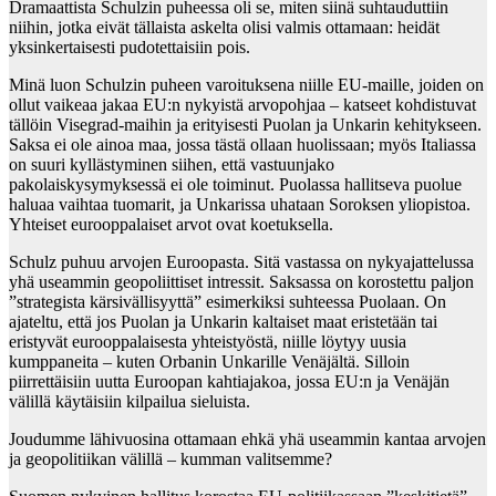
Dramaattista Schulzin puheessa oli se, miten siinä suhtauduttiin
niihin, jotka eivät tällaista askelta olisi valmis ottamaan: heidät
yksinkertaisesti pudotettaisiin pois.
Minä luon Schulzin puheen varoituksena niille EU-maille, joiden on
ollut vaikeaa jakaa EU:n nykyistä arvopohjaa – katseet kohdistuvat
tällöin Visegrad-maihin ja erityisesti Puolan ja Unkarin kehitykseen.
Saksa ei ole ainoa maa, jossa tästä ollaan huolissaan; myös Italiassa
on suuri kyllästyminen siihen, että vastuunjako
pakolaiskysymyksessä ei ole toiminut. Puolassa hallitseva puolue
haluaa vaihtaa tuomarit, ja Unkarissa uhataan Soroksen yliopistoa.
Yhteiset eurooppalaiset arvot ovat koetuksella.
Schulz puhuu arvojen Euroopasta. Sitä vastassa on nykyajattelussa
yhä useammin geopoliittiset intressit. Saksassa on korostettu paljon
”strategista kärsivällisyyttä” esimerkiksi suhteessa Puolaan. On
ajateltu, että jos Puolan ja Unkarin kaltaiset maat eristetään tai
eristyvät eurooppalaisesta yhteistyöstä, niille löytyy uusia
kumppaneita – kuten Orbanin Unkarille Venäjältä. Silloin
piirrettäisiin uutta Euroopan kahtiajakoa, jossa EU:n ja Venäjän
välillä käytäisiin kilpailua sieluista.
Joudumme lähivuosina ottamaan ehkä yhä useammin kantaa arvojen
ja geopolitiikan välillä – kumman valitsemme?