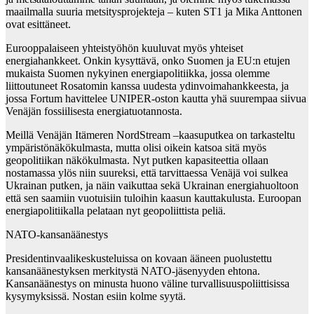
maailmalla suuria metsitysprojekteja – kuten ST1 ja Mika Anttonen
ovat esittäneet.
Eurooppalaiseen yhteistyöhön kuuluvat myös yhteiset
energiahankkeet. Onkin kysyttävä, onko Suomen ja EU:n etujen
mukaista Suomen nykyinen energiapolitiikka, jossa olemme
liittoutuneet Rosatomin kanssa uudesta ydinvoimahankkeesta, ja
jossa Fortum havittelee UNIPER-oston kautta yhä suurempaa siivua
Venäjän fossiilisesta energiatuotannosta.
Meillä Venäjän Itämeren NordStream –kaasuputkea on tarkasteltu
ympäristönäkökulmasta, mutta olisi oikein katsoa sitä myös
geopolitiikan näkökulmasta. Nyt putken kapasiteettia ollaan
nostamassa ylös niin suureksi, että tarvittaessa Venäjä voi sulkea
Ukrainan putken, ja näin vaikuttaa sekä Ukrainan energiahuoltoon
että sen saamiin vuotuisiin tuloihin kaasun kauttakulusta. Euroopan
energiapolitiikalla pelataan nyt geopoliittista peliä.
NATO-kansanäänestys
Presidentinvaalikeskusteluissa on kovaan ääneen puolustettu
kansanäänestyksen merkitystä NATO-jäsenyyden ehtona.
Kansanäänestys on minusta huono väline turvallisuuspoliittisissa
kysymyksissä. Nostan esiin kolme syytä.