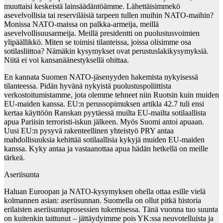
muuttaisi keskeistä lainsäädäntöämme. Lähettäisimmekö
asevelvollisia tai reserviläisiä tarpeen tullen muihin NATO-maihin?
Monissa NATO-maissa on palkka-armeija, meillä
asevelvollisuusarmeija. Meillä presidentti on puolustusvoimien
ylipäällikkö. Miten se toimisi tilanteissa, joissa olisimme osa
sotilasliittoa? Nämäkin kysymykset ovat perustuslakikysymyksiä.
Niitä ei voi kansanäänestyksellä ohittaa.
En kannata Suomen NATO-jäsenyyden hakemista nykyisessä
tilanteessa. Pidän hyvänä nykyistä puolustuspoliittista
verkostoitumistamme, jota olemme tehneet niin Ruotsin kuin muiden
EU-maiden kanssa. EU:n perussopimuksen artikla 42.7 tuli ensi
kertaa käyttöön Ranskan pyytäessä muilta EU-mailta sotilaallista
apua Pariisin terroristi-iskun jälkeen. Myös Suomi antoi apuaan.
Uusi EU:n pysyvä rakenteellinen yhteistyö PRY antaa
mahdollisuuksia kehittää sotilaallisia kykyjä muiden EU-maiden
kanssa. Kyky antaa ja vastaanottaa apua hädän hetkellä on meille
tärkeä.
Aseriisunta
Haluan Euroopan ja NATO-kysymyksen ohella ottaa esille vielä
kolmannen asian: aseriisunnan. Suomella on ollut pitkä historia
erilaisten aseriisuntaprosessien tukemisessa. Tänä vuonna tuo suunta
on kuitenkin taittunut – jättäydyimme pois YK:ssa neuvotelluista ja