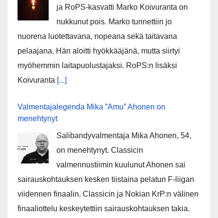
ja RoPS-kasvatti Marko Koivuranta on
nukkunut pois. Marko tunnettiin jo
nuorena luotettavana, nopeana sekä taitavana
pelaajana. Hän aloitti hyökkääjänä, mutta siirtyi
myöhemmin laitapuolustajaksi. RoPS:n lisäksi
Koivuranta
[...]
Valmentajalegenda Mika ”Amu” Ahonen on
menehtynyt
Salibandyvalmentaja Mika Ahonen, 54,
on menehtynyt. Classicin
valmennustiimin kuulunut Ahonen sai
sairauskohtauksen kesken tiistaina pelatun F-liigan
viidennen finaalin. Classicin ja Nokian KrP:n välinen
finaaliottelu keskeytettiin sairauskohtauksen takia.