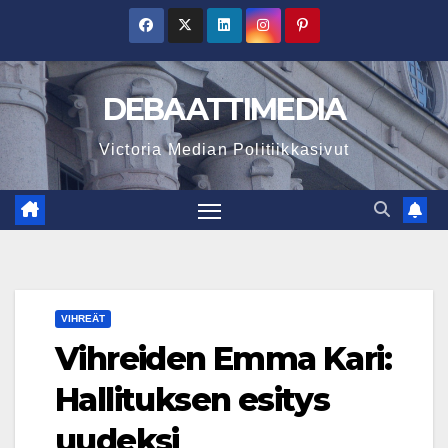
Skip
to
content
DEBAATTIMEDIA
Victoria Median Politiikkasivut
VIHREÄT
Vihreiden Emma Kari:
Hallituksen esitys
uudeksi