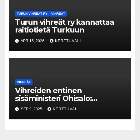
TURUN VIHREÄT RY
VIHREÄT
Turun vihreät ry kannattaa
raitiotietä Turkuun
APR 15, 2026
KERTTUVALI
VIHREÄT
Vihreiden entinen
sisäministeri Ohisalo:
Äärioikeistoa koskevan tiedon
SEP 9, 2025
KERTTUVALI
rajoittaminen Supon
nettisivuilla on vaarallista