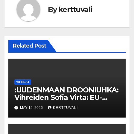
By
kerttuvali
Related Post
VIHREÄT
:UUDENMAAN DROONIUHKA:
Vihreiden Sofia Virta: EU-
Alertin käyttöönottoa on
MAY 15, 2026
KERTTUVALI
aikaistettava ja Venäjä-
sanktioita kiristettävä