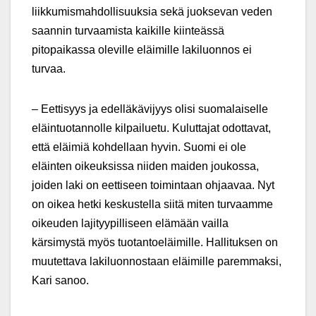
liikkumismahdollisuuksia sekä juoksevan veden
saannin turvaamista kaikille kiinteässä
pitopaikassa oleville eläimille lakiluonnos ei
turvaa.
– Eettisyys ja edelläkävijyys olisi suomalaiselle
eläintuotannolle kilpailuetu. Kuluttajat odottavat,
että eläimiä kohdellaan hyvin. Suomi ei ole
eläinten oikeuksissa niiden maiden joukossa,
joiden laki on eettiseen toimintaan ohjaavaa. Nyt
on oikea hetki keskustella siitä miten turvaamme
oikeuden lajityypilliseen elämään vailla
kärsimystä myös tuotantoeläimille. Hallituksen on
muutettava lakiluonnostaan eläimille paremmaksi,
Kari sanoo.