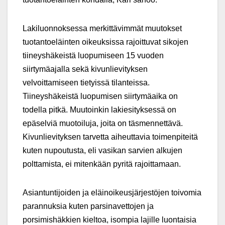
Lakiluonnoksessa merkittävimmät muutokset
tuotantoeläinten oikeuksissa rajoittuvat sikojen
tiineyshäkeistä luopumiseen 15 vuoden
siirtymäajalla sekä kivunlievityksen
velvoittamiseen tietyissä tilanteissa.
Tiineyshäkeistä luopumisen siirtymäaika on
todella pitkä. Muutoinkin lakiesityksessä on
epäselviä muotoiluja, joita on täsmennettävä.
Kivunlievityksen tarvetta aiheuttavia toimenpiteitä
kuten nupoutusta, eli vasikan sarvien alkujen
polttamista, ei mitenkään pyritä rajoittamaan.
Asiantuntijoiden ja eläinoikeusjärjestöjen toivomia
parannuksia kuten parsinavettojen ja
porsimishäkkien kieltoa, isompia lajille luontaisia