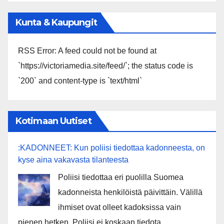
Kunta & Kaupungit
RSS Error: A feed could not be found at
`https://victoriamedia.site/feed/`; the status code is
`200` and content-type is `text/html`
Kotimaan Uutiset
:KADONNEET: Kun poliisi tiedottaa kadonneesta, on
kyse aina vakavasta tilanteesta
Poliisi tiedottaa eri puolilla Suomea
kadonneista henkilöistä päivittäin. Välillä
ihmiset ovat olleet kadoksissa vain
pienen hetken. Poliisi ei koskaan tiedota