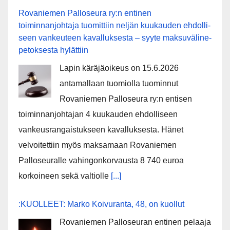
Rovaniemen Palloseura ry:n entinen
toiminnanjohtaja tuo­mit­tiin neljän kuu­kau­den eh­dol­li­
seen van­keu­teen ka­val­luk­ses­ta – syyte mak­su­vä­li­ne­
pe­tok­ses­ta hy­lät­tiin
Lapin käräjäoikeus on 15.6.2026
antamallaan tuomiolla tuominnut
Rovaniemen Palloseura ry:n entisen
toiminnanjohtajan 4 kuukauden ehdolliseen
vankeusrangaistukseen kavalluksesta. Hänet
velvoitettiin myös maksamaan Rovaniemen
Palloseuralle vahingonkorvausta 8 740 euroa
korkoineen sekä valtiolle
[...]
:KUOLLEET: Marko Koivuranta, 48, on kuollut
Rovaniemen Palloseuran entinen pelaaja