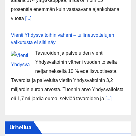
aikana 174 yrityskauppaa, mikä on noin 13
prosenttia enemmän kuin vastaavana ajankohtana
vuotta
[...]
Vienti Yhdysvaltoihin väheni – tullineuvottelujen
vaikutusta ei silti näy
Tavaroiden ja palveluiden vienti
Yhdysvaltoihin väheni vuoden toisella
neljänneksellä 10 % edellisvuotisesta.
Tavaroita ja palveluita vietiin Yhdysvaltoihin 3,2
miljardin euron arvosta. Tuonnin arvo Yhdysvalloista
oli 1,7 miljardia euroa, selviää tavaroiden ja
[...]
Urheilua