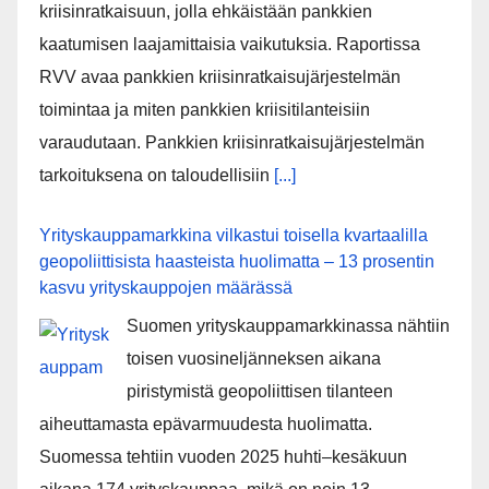
kriisinratkaisuun, jolla ehkäistään pankkien
kaatumisen laajamittaisia vaikutuksia. Raportissa
RVV avaa pankkien kriisinratkaisujärjestelmän
toimintaa ja miten pankkien kriisitilanteisiin
varaudutaan. Pankkien kriisinratkaisujärjestelmän
tarkoituksena on taloudellisiin
[...]
Yrityskauppamarkkina vilkastui toisella kvartaalilla
geopoliittisista haasteista huolimatta – 13 prosentin
kasvu yrityskauppojen määrässä
Suomen yrityskauppamarkkinassa nähtiin
toisen vuosineljänneksen aikana
piristymistä geopoliittisen tilanteen
aiheuttamasta epävarmuudesta huolimatta.
Suomessa tehtiin vuoden 2025 huhti–kesäkuun