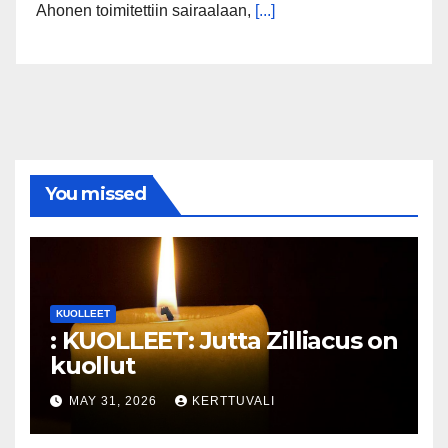
Ahonen toimitettiin sairaalaan,
[...]
You missed
KUOLLEET
: KUOLLEET: Jutta Zilliacus on
kuollut
MAY 31, 2026
KERTTUVALI