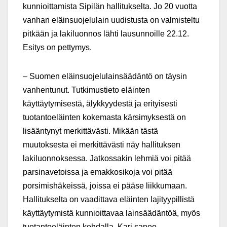
kunnioittamista Sipilän hallitukselta. Jo 20 vuotta
vanhan eläinsuojelulain uudistusta on valmisteltu
pitkään ja lakiluonnos lähti lausunnoille 22.12.
Esitys on pettymys.
– Suomen eläinsuojelulainsäädäntö on täysin
vanhentunut. Tutkimustieto eläinten
käyttäytymisestä, älykkyydestä ja erityisesti
tuotantoeläinten kokemasta kärsimyksestä on
lisääntynyt merkittävästi. Mikään tästä
muutoksesta ei merkittävästi näy hallituksen
lakiluonnoksessa. Jatkossakin lehmiä voi pitää
parsinavetoissa ja emakkosikoja voi pitää
porsimishäkeissä, joissa ei pääse liikkumaan.
Hallitukselta on vaadittava eläinten lajityypillistä
käyttäytymistä kunnioittavaa lainsäädäntöä, myös
tuotantoeläinten kohdalla, Kari sanoo.