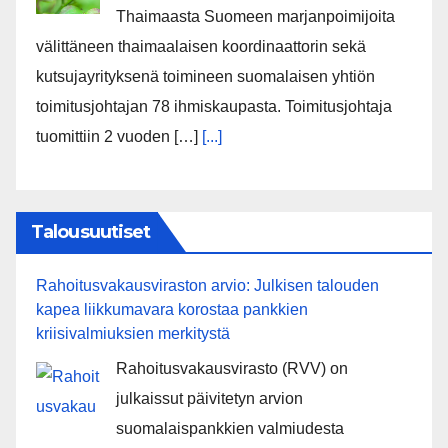
Thaimaasta Suomeen marjanpoimijoita
välittäneen thaimaalaisen koordinaattorin sekä
kutsujayrityksenä toimineen suomalaisen yhtiön
toimitusjohtajan 78 ihmiskaupasta. Toimitusjohtaja
tuomittiin 2 vuoden […]
[...]
Talousuutiset
Rahoitusvakausviraston arvio: Julkisen talouden
kapea liikkumavara korostaa pankkien
kriisivalmiuksien merkitystä
Rahoitusvakausvirasto (RVV) on
julkaissut päivitetyn arvion
suomalaispankkien valmiudesta