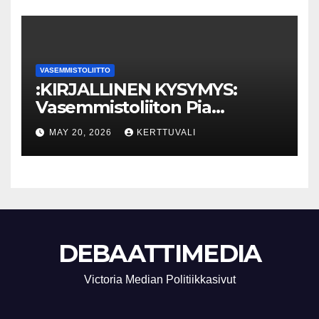
VASEMMISTOLIITTO
:KIRJALLINEN KYSYMYS:
Vasemmistoliiton Pia
Lohikoski: Missä viipyy Orpon
MAY 20, 2026
KERTTUVALI
hallituksen drooniohjeistus
kunnille?
DEBAATTIMEDIA
Victoria Median Politiikkasivut