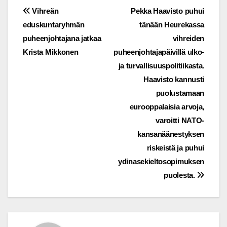
Post
Vihreän
Pekka Haavisto puhui
eduskuntaryhmän
tänään Heurekassa
navigation
puheenjohtajana jatkaa
vihreiden
Krista Mikkonen
puheenjohtajapäivillä ulko-
ja turvallisuuspolitiikasta.
Haavisto kannusti
puolustamaan
eurooppalaisia arvoja,
varoitti NATO-
kansanäänestyksen
riskeistä ja puhui
ydinasekieltosopimuksen
puolesta.