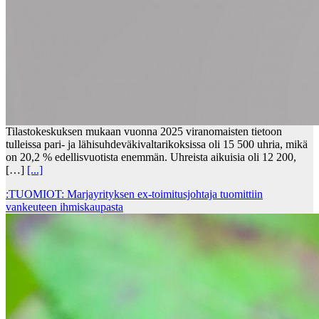
Tilastokeskuksen mukaan vuonna 2025 viranomaisten tietoon
tulleissa pari- ja lähisuhdeväkivaltarikoksissa oli 15 500 uhria, mikä
on 20,2 % edellisvuotista enemmän. Uhreista aikuisia oli 12 200,
[…]
[...]
:TUOMIOT: Marjayrityksen ex-toimitusjohtaja tuomittiin
vankeuteen ihmiskaupasta