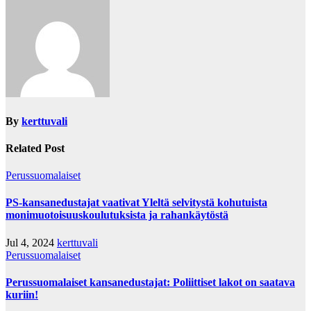
By
kerttuvali
Related Post
Perussuomalaiset
PS-kansanedustajat vaativat Yleltä selvitystä kohutuista
monimuotoisuuskoulutuksista ja rahankäytöstä
Jul 4, 2024
kerttuvali
Perussuomalaiset
Perussuomalaiset kansanedustajat: Poliittiset lakot on saatava
kuriin!