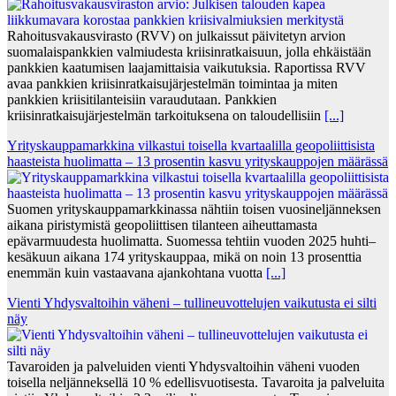
Rahoitusvakausvirasto (RVV) on julkaissut päivitetyn arvion
suomalaispankkien valmiudesta kriisinratkaisuun, jolla ehkäistään
pankkien kaatumisen laajamittaisia vaikutuksia. Raportissa RVV
avaa pankkien kriisinratkaisujärjestelmän toimintaa ja miten
pankkien kriisitilanteisiin varaudutaan. Pankkien
kriisinratkaisujärjestelmän tarkoituksena on taloudellisiin
[...]
Yrityskauppamarkkina vilkastui toisella kvartaalilla geopoliittisista
haasteista huolimatta – 13 prosentin kasvu yrityskauppojen määrässä
Suomen yrityskauppamarkkinassa nähtiin toisen vuosineljänneksen
aikana piristymistä geopoliittisen tilanteen aiheuttamasta
epävarmuudesta huolimatta. Suomessa tehtiin vuoden 2025 huhti–
kesäkuun aikana 174 yrityskauppaa, mikä on noin 13 prosenttia
enemmän kuin vastaavana ajankohtana vuotta
[...]
Vienti Yhdysvaltoihin väheni – tullineuvottelujen vaikutusta ei silti
näy
Tavaroiden ja palveluiden vienti Yhdysvaltoihin väheni vuoden
toisella neljänneksellä 10 % edellisvuotisesta. Tavaroita ja palveluita