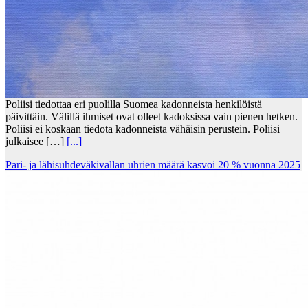
Poliisi tiedottaa eri puolilla Suomea kadonneista henkilöistä
päivittäin. Välillä ihmiset ovat olleet kadoksissa vain pienen hetken.
Poliisi ei koskaan tiedota kadonneista vähäisin perustein. Poliisi
julkaisee […]
[...]
Pari- ja lähisuhdeväkivallan uhrien määrä kasvoi 20 % vuonna 2025