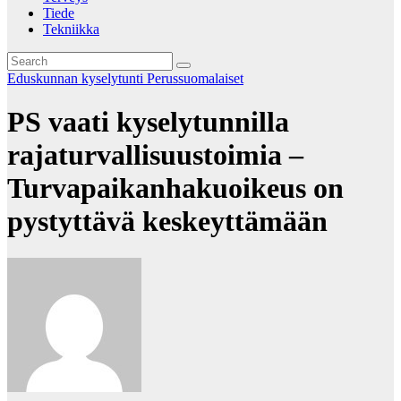
Tiede
Tekniikka
Eduskunnan kyselytunti
Perussuomalaiset
PS vaati kyselytunnilla
rajaturvallisuustoimia –
Turvapaikanhakuoikeus on
pystyttävä keskeyttämään