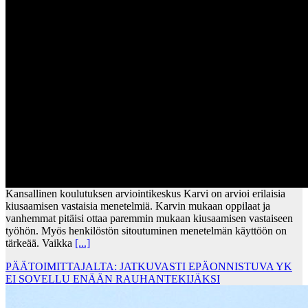
Kansallinen koulutuksen arviointikeskus Karvi on arvioi erilaisia
kiusaamisen vastaisia menetelmiä. Karvin mukaan oppilaat ja
vanhemmat pitäisi ottaa paremmin mukaan kiusaamisen vastaiseen
työhön. Myös henkilöstön sitoutuminen menetelmän käyttöön on
tärkeää. Vaikka
[...]
PÄÄTOIMITTAJALTA: JATKUVASTI EPÄONNISTUVA YK
EI SOVELLU ENÄÄN RAUHANTEKIJÄKSI