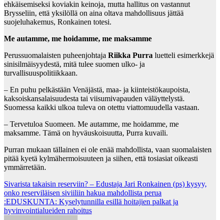
ehkäisemiseksi koviakin keinoja, mutta hallitus on vastannut
Brysseliin, että yksilöllä on aina oltava mahdollisuus jättää
suojeluhakemus, Ronkainen totesi.
Me autamme, me hoidamme, me maksamme
Perussuomalaisten puheenjohtaja
Riikka Purra
luetteli esimerkkejä
sinisilmäisyydestä, mitä tulee suomen ulko- ja
turvallisuuspolitiikkaan.
– En puhu pelkästään Venäjästä, maa- ja kiinteistökaupoista,
kaksoiskansalaisuudesta tai viisumivapauden väläyttelystä.
Suomessa kaikki ulkoa tuleva on otettu viattomuudella vastaan.
– Tervetuloa Suomeen. Me autamme, me hoidamme, me
maksamme. Tämä on hyväuskoisuutta, Purra kuvaili.
Purran mukaan tällainen ei ole enää mahdollista, vaan suomalaisten
pitää kyetä kylmähermoisuuteen ja siihen, että tosiasiat oikeasti
ymmärretään.
Post
Sivarista takaisin reserviin? – Edustaja Jari Ronkainen (ps) kysyy,
onko reserviläisen siviiliin hakua mahdollista perua
navigation
:EDUSKUNTA: Kyselytunnilla esillä hoitajien palkat ja
hyvinvointialueiden rahoitus