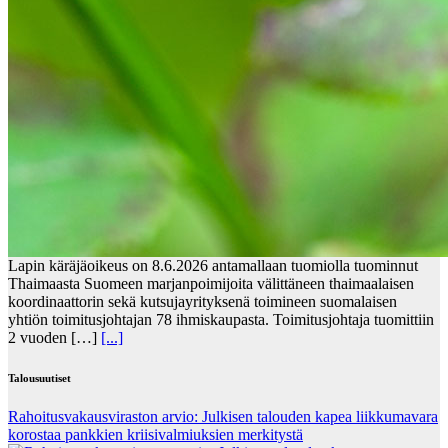
Lapin käräjäoikeus on 8.6.2026 antamallaan tuomiolla tuominnut
Thaimaasta Suomeen marjanpoimijoita välittäneen thaimaalaisen
koordinaattorin sekä kutsujayrityksenä toimineen suomalaisen
yhtiön toimitusjohtajan 78 ihmiskaupasta. Toimitusjohtaja tuomittiin
2 vuoden […]
[...]
Talousuutiset
Rahoitusvakausviraston arvio: Julkisen talouden kapea liikkumavara
korostaa pankkien kriisivalmiuksien merkitystä