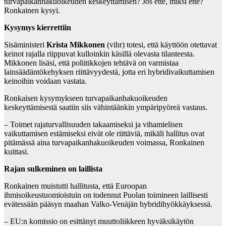
turvapaikanhakuoikeuden keskeyttämisen? Jos ette, miksi ette?
Ronkainen kysyi.
Kysymys kierrettiin
Sisäministeri
Krista Mikkonen
(vihr) totesi, että käyttöön otettavat
keinot rajalla riippuvat kulloinkin käsillä olevasta tilanteesta.
Mikkonen lisäsi, että poliitikkojen tehtävä on varmistaa
lainsäädäntökehyksen riittävyydestä, jotta eri hybridivaikuttamisen
keinoihin voidaan vastata.
Ronkaisen kysymykseen turvapaikanhakuoikeuden
keskeyttämisestä saatiin siis vähintäänkin ympäripyöreä vastaus.
– Toimet rajaturvallisuuden takaamiseksi ja vihamielisen
vaikuttamisen estämiseksi eivät ole riittäviä, mikäli hallitus ovat
pitämässä aina turvapaikanhakuoikeuden voimassa, Ronkainen
kuittasi.
Rajan sulkeminen on laillista
Ronkainen muistutti hallitusta, että Euroopan
ihmisoikeustuomioistuin on todennut Puolan toimineen laillisesti
evätessään pääsyn maahan Valko-Venäjän hybridihyökkäyksessä.
– EU:n komissio on esittänyt muuttoliikkeen hyväksikäytön