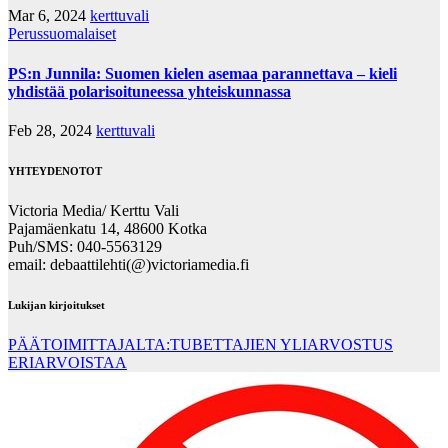
Mar 6, 2024
kerttuvali
Perussuomalaiset
PS:n Junnila: Suomen kielen asemaa parannettava – kieli
yhdistää polarisoituneessa yhteiskunnassa
Feb 28, 2024
kerttuvali
YHTEYDENOTOT
Victoria Media/ Kerttu Vali
Pajamäenkatu 14, 48600 Kotka
Puh/SMS: 040-5563129
email: debaattilehti(@)victoriamedia.fi
Lukijan kirjoitukset
PÄÄTOIMITTAJALTA:TUBETTAJIEN YLIARVOSTUS
ERIARVOISTAA