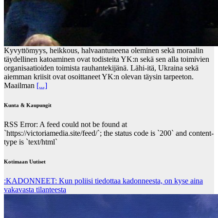
Kyvyttömyys, heikkous, halvaantuneena oleminen sekä moraalin
täydellinen katoaminen ovat todisteita YK:n sekä sen alla toimivien
organisaatioiden toimista rauhantekijänä. Lähi-itä, Ukraina sekä
aiemman kriisit ovat osoittaneet YK:n olevan täysin tarpeeton.
Maailman
[...]
Kunta & Kaupungit
RSS Error: A feed could not be found at
`https://victoriamedia.site/feed/`; the status code is `200` and content-
type is `text/html`
Kotimaan Uutiset
:KADONNEET: Kun poliisi tiedottaa kadonneesta, on kyse aina
vakavasta tilanteesta