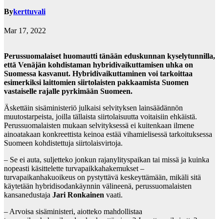
By
kerttuvali
Mar 17, 2022
Perussuomalaiset huomautti tänään eduskunnan kyselytunnilla,
että Venäjän kohdistaman hybridivaikuttamisen uhka on
Suomessa kasvanut. Hybridivaikuttaminen voi tarkoittaa
esimerkiksi laittomien siirtolaisten pakkaamista Suomen
vastaiselle rajalle pyrkimään Suomeen.
Äskettäin sisäministeriö julkaisi selvityksen lainsäädännön
muutostarpeista, joilla tällaista siirtolaisuutta voitaisiin ehkäistä.
Perussuomalaisten mukaan selvityksessä ei kuitenkaan ilmene
ainoatakaan konkreettista keinoa estää vihamielisessä tarkoituksessa
Suomeen kohdistettuja siirtolaisvirtoja.
– Se ei auta, suljetteko jonkun rajanylityspaikan tai missä ja kuinka
nopeasti käsittelette turvapaikkahakemukset –
turvapaikanhakuoikeus on pystyttävä keskeyttämään, mikäli sitä
käytetään hybridisodankäynnin välineenä, perussuomalaisten
kansanedustaja
Jari Ronkainen
vaati.
– Arvoisa sisäministeri, aiotteko mahdollistaa