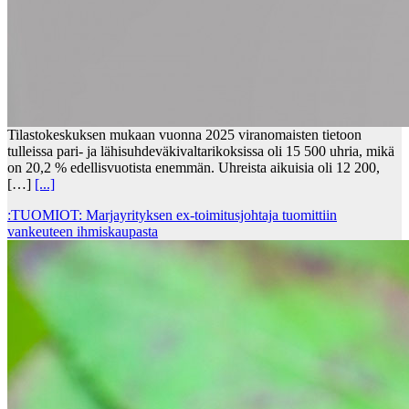
Tilastokeskuksen mukaan vuonna 2025 viranomaisten tietoon
tulleissa pari- ja lähisuhdeväkivaltarikoksissa oli 15 500 uhria, mikä
on 20,2 % edellisvuotista enemmän. Uhreista aikuisia oli 12 200,
[…]
[...]
:TUOMIOT: Marjayrityksen ex-toimitusjohtaja tuomittiin
vankeuteen ihmiskaupasta