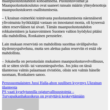
maanpuolustustahdon kohoamisena. Puolustusvoimat ja
Maanpuolustuskoulutus ovat saaneet runsain määrin yhteydenottoja
maanpuolustukseen osallistumisesta.
– Ukrainan esimerkki toimivasta puolustautumisesta näennäisesti
ylivoimaista hyökkääjää vastaan on innostanut monia, oli kyseessä
sitten reserviläisen tai sivari. Tämän maanpuolustustahdon
rohkaiseminen ja kanavoiminen Suomen valtion hyödyksi pitäisi
olla mahdollista, Ronkainen perustelee.
Lain mukaan reservistä on mahdollista suorittaa siviilipalvelus
täydennyspalveluna, mutta sen alettua paluu reserviin ei enää ole
mahdollista.
– Jokaisella on perustuslain mukainen maanpuolustusvelvollisuus,
oli se sitten siviili- tai varusmiespalvelus. Jos joku on tässä
tilanteessa valmis palaamaan rivistöön, olisin sen valmis hänelle
suomaan, Ronkainen sanoo.
Post
Perussuomalaisten Jussi Halla-ahon suullisen kysymys Ukrainan
tilanteesta
navigation
PS vaati kyselytunnilla rajaturvallisuustoimia –
Turvapaikanhakuoikeus on pystyttävä keskeyttämään