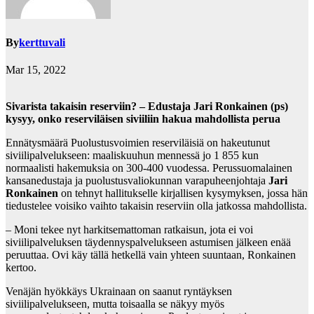
By
kerttuvali
Mar 15, 2022
Sivarista takaisin reserviin? – Edustaja Jari Ronkainen (ps)
kysyy, onko reserviläisen siviiliin hakua mahdollista perua
Ennätysmäärä Puolustusvoimien reserviläisiä on hakeutunut
siviilipalvelukseen: maaliskuuhun mennessä jo 1 855 kun
normaalisti hakemuksia on 300-400 vuodessa. Perussuomalainen
kansanedustaja ja puolustusvaliokunnan varapuheenjohtaja
Jari
Ronkainen
on tehnyt hallitukselle kirjallisen kysymyksen, jossa hän
tiedustelee voisiko vaihto takaisin reserviin olla jatkossa mahdollista.
– Moni tekee nyt harkitsemattoman ratkaisun, jota ei voi
siviilipalveluksen täydennyspalvelukseen astumisen jälkeen enää
peruuttaa. Ovi käy tällä hetkellä vain yhteen suuntaan, Ronkainen
kertoo.
Venäjän hyökkäys Ukrainaan on saanut ryntäyksen
siviilipalvelukseen, mutta toisaalla se näkyy myös