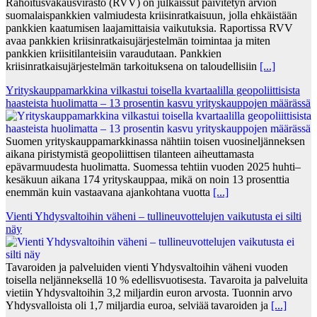
Rahoitusvakausvirasto (RVV) on julkaissut päivitetyn arvion
suomalaispankkien valmiudesta kriisinratkaisuun, jolla ehkäistään
pankkien kaatumisen laajamittaisia vaikutuksia. Raportissa RVV
avaa pankkien kriisinratkaisujärjestelmän toimintaa ja miten
pankkien kriisitilanteisiin varaudutaan. Pankkien
kriisinratkaisujärjestelmän tarkoituksena on taloudellisiin
[...]
Yrityskauppamarkkina vilkastui toisella kvartaalilla geopoliittisista
haasteista huolimatta – 13 prosentin kasvu yrityskauppojen määrässä
Suomen yrityskauppamarkkinassa nähtiin toisen vuosineljänneksen
aikana piristymistä geopoliittisen tilanteen aiheuttamasta
epävarmuudesta huolimatta. Suomessa tehtiin vuoden 2025 huhti–
kesäkuun aikana 174 yrityskauppaa, mikä on noin 13 prosenttia
enemmän kuin vastaavana ajankohtana vuotta
[...]
Vienti Yhdysvaltoihin väheni – tullineuvottelujen vaikutusta ei silti
näy
Tavaroiden ja palveluiden vienti Yhdysvaltoihin väheni vuoden
toisella neljänneksellä 10 % edellisvuotisesta. Tavaroita ja palveluita
vietiin Yhdysvaltoihin 3,2 miljardin euron arvosta. Tuonnin arvo
Yhdysvalloista oli 1,7 miljardia euroa, selviää tavaroiden ja
[...]