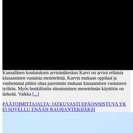
Kansallinen koulutuksen arviointikeskus Karvi on arvioi erilaisia
kiusaamisen vastaisia menetelmiä. Karvin mukaan oppilaat ja
vanhemmat pitäisi ottaa paremmin mukaan kiusaamisen vastaiseen
työhön. Myös henkilöstön sitoutuminen menetelmän käyttöön on
tärkeää. Vaikka
[...]
PÄÄTOIMITTAJALTA: JATKUVASTI EPÄONNISTUVA YK
EI SOVELLU ENÄÄN RAUHANTEKIJÄKSI