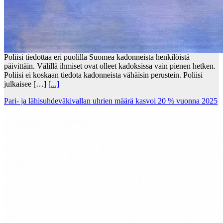
Poliisi tiedottaa eri puolilla Suomea kadonneista henkilöistä
päivittäin. Välillä ihmiset ovat olleet kadoksissa vain pienen hetken.
Poliisi ei koskaan tiedota kadonneista vähäisin perustein. Poliisi
julkaisee […]
[...]
Pari- ja lähisuhdeväkivallan uhrien määrä kasvoi 20 % vuonna 2025