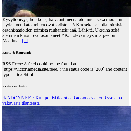
Kyvyttömyys, heikkous, halvaantuneena oleminen sekä moraalin
täydellinen katoaminen ovat todisteita YK:n sekä sen alla toimivien
organisaatioiden toimista rauhantekijänä. Lähi-itä, Ukraina sekä
aiemman kriisit ovat osoittaneet YK:n olevan täysin tarpeeton.
Maailman
[...]
Kunta & Kaupungit
RSS Error: A feed could not be found at
`https://victoriamedia.site/feed/`; the status code is `200` and content-
type is `text/html`
Kotimaan Uutiset
:KADONNEET: Kun poliisi tiedottaa kadonneesta, on kyse aina
vakavasta tilanteesta