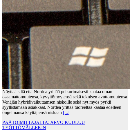
Näyttää siltä että Nordea yrittää pelkurimaisesti kaataa oman
osaamattomuutensa, kyvyttömyytensä sekä teknisen avuttomuutensa
Venäjän hybridivaikuttamsen niskoille sekä nyt myös pyrkii
syyllistämään asiakkaat. Nordea yrittää tuoreeltaa kaataa edelleen
ongelmansa käyttäjiensä niskaan
[...]
PÄÄTOIMITTAJALTA: ARVO KUULUU
TYÖTTÖMÄLLEKIN