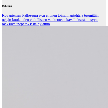
Urheilua
Rovaniemen Palloseura ry:n entinen toiminnanjohtaja tuo­mit­tiin
neljän kuu­kau­den eh­dol­li­seen van­keu­teen ka­val­luk­ses­ta – syyte
mak­su­vä­li­ne­pe­tok­ses­ta hy­lät­tiin