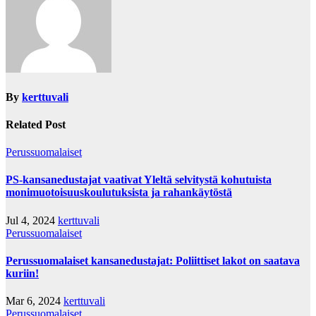
By
kerttuvali
Related Post
Perussuomalaiset
PS-kansanedustajat vaativat Yleltä selvitystä kohutuista
monimuotoisuuskoulutuksista ja rahankäytöstä
Jul 4, 2024
kerttuvali
Perussuomalaiset
Perussuomalaiset kansanedustajat: Poliittiset lakot on saatava
kuriin!
Mar 6, 2024
kerttuvali
Perussuomalaiset