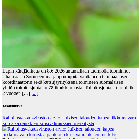
Lapin käräjäoikeus on 8.6.2026 antamallaan tuomiolla tuominnut
Thaimaasta Suomeen marjanpoimijoita välittäneen thaimaalaisen
koordinaattorin sekä kutsujayrityksenä toimineen suomalaisen
yhtiön toimitusjohtajan 78 ihmiskaupasta. Toimitusjohtaja tuomittiin
2 vuoden […]
[...]
Talousuutiset
Rahoitusvakausviraston arvio: Julkisen talouden kapea liikkumavara
korostaa pankkien kriisivalmiuksien merkitystä