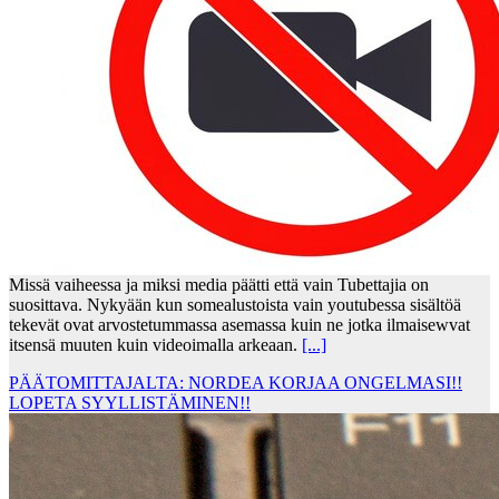
Missä vaiheessa ja miksi media päätti että vain Tubettajia on
suosittava. Nykyään kun somealustoista vain youtubessa sisältöä
tekevät ovat arvostetummassa asemassa kuin ne jotka ilmaisewvat
itsensä muuten kuin videoimalla arkeaan.
[...]
PÄÄTOMITTAJALTA: NORDEA KORJAA ONGELMASI!!
LOPETA SYYLLISTÄMINEN!!