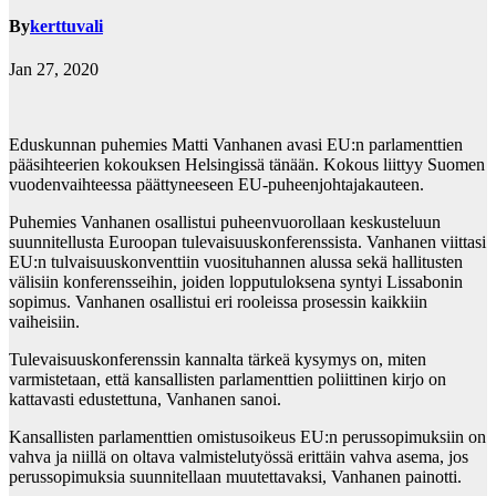
By
kerttuvali
Jan 27, 2020
Eduskunnan puhemies Matti Vanhanen avasi EU:n parlamenttien
pääsihteerien kokouksen Helsingissä tänään. Kokous liittyy Suomen
vuodenvaihteessa päättyneeseen EU-puheenjohtajakauteen.
Puhemies Vanhanen osallistui puheenvuorollaan keskusteluun
suunnitellusta Euroopan tulevaisuuskonferenssista. Vanhanen viittasi
EU:n tulvaisuuskonventtiin vuosituhannen alussa sekä hallitusten
välisiin konferensseihin, joiden lopputuloksena syntyi Lissabonin
sopimus. Vanhanen osallistui eri rooleissa prosessin kaikkiin
vaiheisiin.
Tulevaisuuskonferenssin kannalta tärkeä kysymys on, miten
varmistetaan, että kansallisten parlamenttien poliittinen kirjo on
kattavasti edustettuna, Vanhanen sanoi.
Kansallisten parlamenttien omistusoikeus EU:n perussopimuksiin on
vahva ja niillä on oltava valmistelutyössä erittäin vahva asema, jos
perussopimuksia suunnitellaan muutettavaksi, Vanhanen painotti.