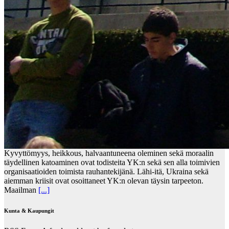
Kyvyttömyys, heikkous, halvaantuneena oleminen sekä moraalin
täydellinen katoaminen ovat todisteita YK:n sekä sen alla toimivien
organisaatioiden toimista rauhantekijänä. Lähi-itä, Ukraina sekä
aiemman kriisit ovat osoittaneet YK:n olevan täysin tarpeeton.
Maailman
[...]
Kunta & Kaupungit