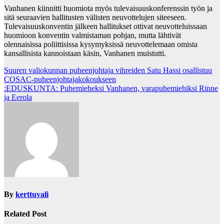
Vanhanen kiinnitti huomiota myös tulevaisuuskonferenssin työn ja
sitä seuraavien hallitusten välisten neuvottelujen siteeseen.
Tulevaisuuskonventin jälkeen hallitukset ottivat neuvotteluissaan
huomioon konventin valmistaman pohjan, mutta lähtivät
olennaisissa poliittisissa kysymyksissä neuvottelemaan omista
kansallisista kannoistaan käsin, Vanhanen muistutti.
Post
Suuren valiokunnan puheenjohtaja vihreiden Satu Hassi osallistuu
COSAC-puheenjohtajakokoukseen
navigation
:EDUSKUNTA: Puhemieheksi Vanhanen, varapuhemiehiksi Rinne
ja Eerola
By
kerttuvali
Related Post