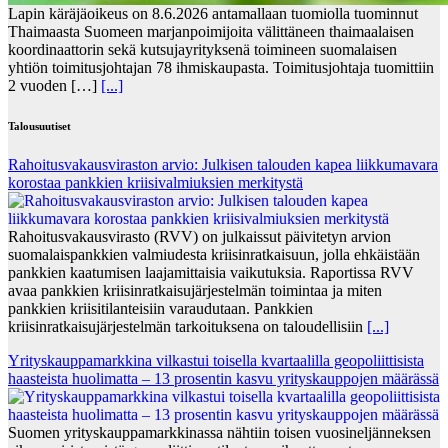
Lapin käräjäoikeus on 8.6.2026 antamallaan tuomiolla tuominnut
Thaimaasta Suomeen marjanpoimijoita välittäneen thaimaalaisen
koordinaattorin sekä kutsujayrityksenä toimineen suomalaisen
yhtiön toimitusjohtajan 78 ihmiskaupasta. Toimitusjohtaja tuomittiin
2 vuoden […]
[...]
Talousuutiset
Rahoitusvakausviraston arvio: Julkisen talouden kapea liikkumavara
korostaa pankkien kriisivalmiuksien merkitystä
Rahoitusvakausvirasto (RVV) on julkaissut päivitetyn arvion
suomalaispankkien valmiudesta kriisinratkaisuun, jolla ehkäistään
pankkien kaatumisen laajamittaisia vaikutuksia. Raportissa RVV
avaa pankkien kriisinratkaisujärjestelmän toimintaa ja miten
pankkien kriisitilanteisiin varaudutaan. Pankkien
kriisinratkaisujärjestelmän tarkoituksena on taloudellisiin
[...]
Yrityskauppamarkkina vilkastui toisella kvartaalilla geopoliittisista
haasteista huolimatta – 13 prosentin kasvu yrityskauppojen määrässä
Suomen yrityskauppamarkkinassa nähtiin toisen vuosineljänneksen