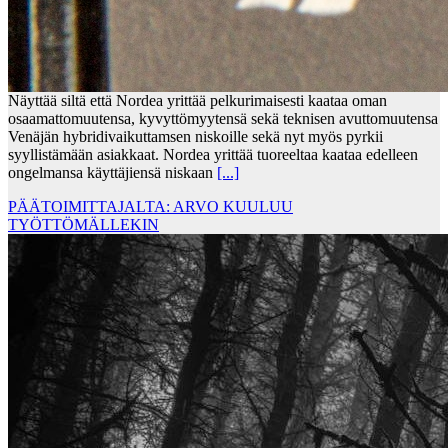
Näyttää siltä että Nordea yrittää pelkurimaisesti kaataa oman
osaamattomuutensa, kyvyttömyytensä sekä teknisen avuttomuutensa
Venäjän hybridivaikuttamsen niskoille sekä nyt myös pyrkii
syyllistämään asiakkaat. Nordea yrittää tuoreeltaa kaataa edelleen
ongelmansa käyttäjiensä niskaan
[...]
PÄÄTOIMITTAJALTA: ARVO KUULUU
TYÖTTÖMÄLLEKIN