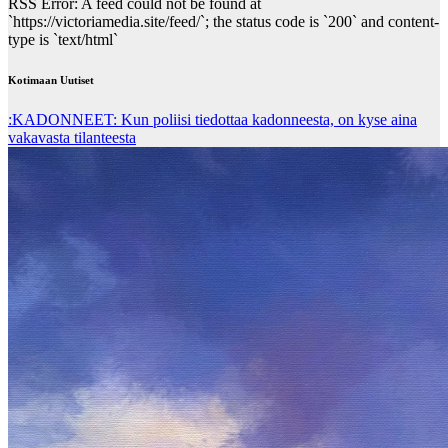
RSS Error: A feed could not be found at
`https://victoriamedia.site/feed/`; the status code is `200` and content-
type is `text/html`
Kotimaan Uutiset
:KADONNEET: Kun poliisi tiedottaa kadonneesta, on kyse aina
vakavasta tilanteesta