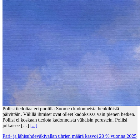
Poliisi tiedottaa eri puolilla Suomea kadonneista henkilöistä
päivittäin. Välillä ihmiset ovat olleet kadoksissa vain pienen hetken.
Poliisi ei koskaan tiedota kadonneista vähäisin perustein. Poliisi
julkaisee […]
[...]
Pari- ja lähisuhdeväkivallan uhrien määrä kasvoi 20 % vuonna 2025