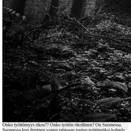
Onko työttömyys rikos?? Onko työtön rikollinen? On Suomessa.
Suomessa kun ihminen vasten tahtoaan joutuu työttömäksi kohtelu