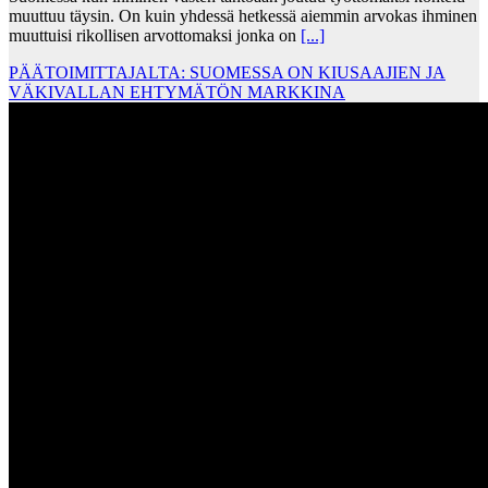
muuttuu täysin. On kuin yhdessä hetkessä aiemmin arvokas ihminen
muuttuisi rikollisen arvottomaksi jonka on
[...]
PÄÄTOIMITTAJALTA: SUOMESSA ON KIUSAAJIEN JA
VÄKIVALLAN EHTYMÄTÖN MARKKINA