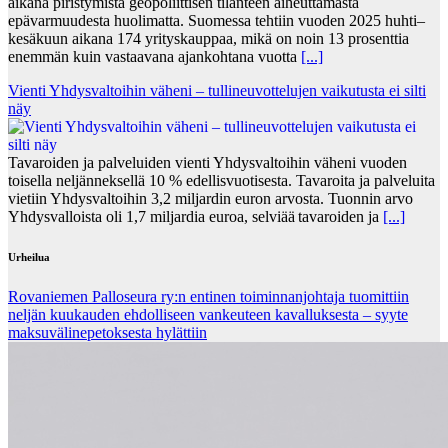
aikana piristymistä geopoliittisen tilanteen aiheuttamasta
epävarmuudesta huolimatta. Suomessa tehtiin vuoden 2025 huhti–
kesäkuun aikana 174 yrityskauppaa, mikä on noin 13 prosenttia
enemmän kuin vastaavana ajankohtana vuotta
[...]
Vienti Yhdysvaltoihin väheni – tullineuvottelujen vaikutusta ei silti
näy
Tavaroiden ja palveluiden vienti Yhdysvaltoihin väheni vuoden
toisella neljänneksellä 10 % edellisvuotisesta. Tavaroita ja palveluita
vietiin Yhdysvaltoihin 3,2 miljardin euron arvosta. Tuonnin arvo
Yhdysvalloista oli 1,7 miljardia euroa, selviää tavaroiden ja
[...]
Urheilua
Rovaniemen Palloseura ry:n entinen toiminnanjohtaja tuo­mit­tiin
neljän kuu­kau­den eh­dol­li­seen van­keu­teen ka­val­luk­ses­ta – syyte
mak­su­vä­li­ne­pe­tok­ses­ta hy­lät­tiin