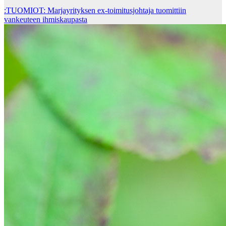
:TUOMIOT: Marjayrityksen ex-toimitusjohtaja tuomittiin
vankeuteen ihmiskaupasta