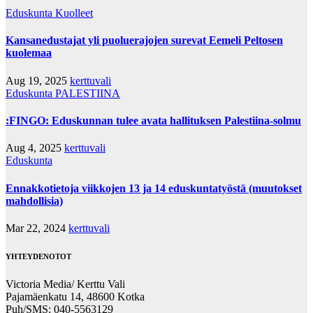
Eduskunta
Kuolleet
Kansanedustajat yli puoluerajojen surevat Eemeli Peltosen
kuolemaa
Aug 19, 2025
kerttuvali
Eduskunta
PALESTIINA
:FINGO: Eduskunnan tulee avata hallituksen Palestiina-solmu
Aug 4, 2025
kerttuvali
Eduskunta
Ennakkotietoja viikkojen 13 ja 14 eduskuntatyöstä (muutokset
mahdollisia)
Mar 22, 2024
kerttuvali
YHTEYDENOTOT
Victoria Media/ Kerttu Vali
Pajamäenkatu 14, 48600 Kotka
Puh/SMS: 040-5563129