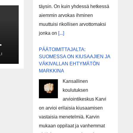
täysin. On kuin yhdessä hetkessä
aiemmin arvokas ihminen
muuttuisi rikollisen arvottomaksi
jonka on
[...]
PÄÄTOIMITTAJALTA:
I
SUOMESSA ON KIUSAAJIEN JA
VÄKIVALLAN EHTYMÄTÖN
MARKKINA
Kansallinen
n
koulutuksen
arviointikeskus Karvi
on arvioi erilaisia kiusaamisen
a
vastaisia menetelmiä. Karvin
mukaan oppilaat ja vanhemmat