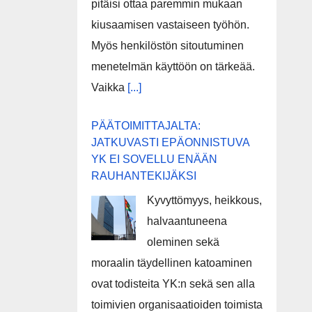
pitäisi ottaa paremmin mukaan
kiusaamisen vastaiseen työhön.
Myös henkilöstön sitoutuminen
menetelmän käyttöön on tärkeää.
Vaikka
[...]
PÄÄTOIMITTAJALTA:
JATKUVASTI EPÄONNISTUVA
YK EI SOVELLU ENÄÄN
RAUHANTEKIJÄKSI
Kyvyttömyys, heikkous,
halvaantuneena
oleminen sekä
moraalin täydellinen katoaminen
ovat todisteita YK:n sekä sen alla
toimivien organisaatioiden toimista