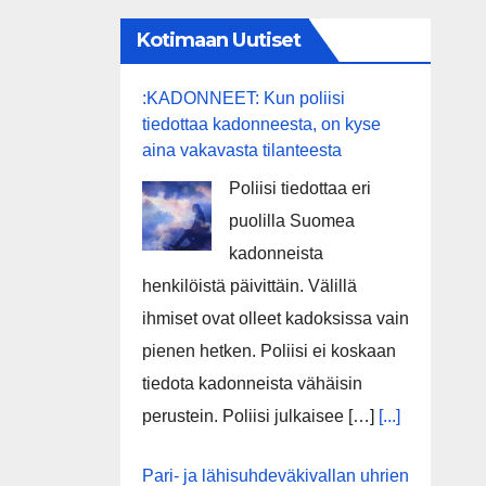
Kotimaan Uutiset
:KADONNEET: Kun poliisi
tiedottaa kadonneesta, on kyse
aina vakavasta tilanteesta
Poliisi tiedottaa eri
puolilla Suomea
kadonneista
henkilöistä päivittäin. Välillä
ihmiset ovat olleet kadoksissa vain
pienen hetken. Poliisi ei koskaan
tiedota kadonneista vähäisin
perustein. Poliisi julkaisee […]
[...]
Pari- ja lähisuhdeväkivallan uhrien