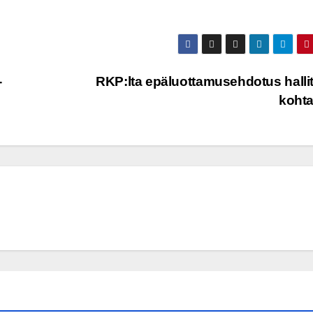
-
RKP:lta epäluottamusehdotus halli
koht