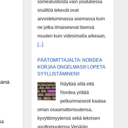
somealustoista vain youtubessa
sisältöä tekevät ovat
arvostetummassa asemassa kuin
ne jotka ilmaisewvat itsensä
muuten kuin videoimalla arkeaan.
[...]
PÄÄTOMITTAJALTA: NORDEA
KORJAA ONGELMASI!! LOPETA
SYYLLISTÄMINEN!!
 nämä
Näyttää siltä että
Nordea yrittää
pelkurimaisesti kaataa
oman osaamattomuutensa,
kyvyttömyytensä sekä teknisen
ka
avuttomuutensa Venäjän