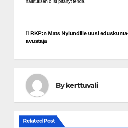
hallituksen olisi pitänyt tehdä.
Post
RKP:n Mats Nylundille uusi eduskunta
avustaja
navigation
By
kerttuvali
Related Post