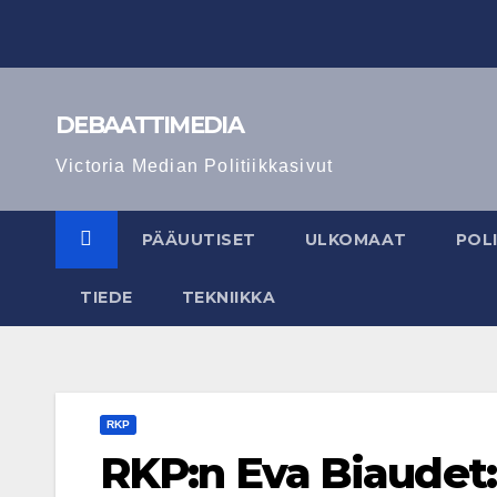
Skip
to
content
DEBAATTIMEDIA
Victoria Median Politiikkasivut
PÄÄUUTISET
ULKOMAAT
POLI
TIEDE
TEKNIIKKA
RKP
RKP:n Eva Biaudet: 