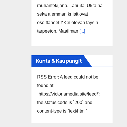
rauhantekijänä. Lähi-itä, Ukraina
sekä aiemman kriisit ovat
osoittaneet YK:n olevan täysin
tarpeeton. Maailman
[...]
Kunta & Kaupungit
RSS Error: A feed could not be
found at
`https://victoriamedia.site/feed/`;
the status code is `200` and
content-type is `text/html`