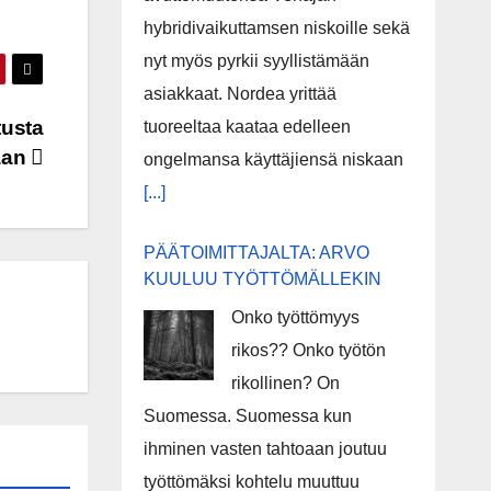
hybridivaikuttamsen niskoille sekä
nyt myös pyrkii syyllistämään
asiakkaat. Nordea yrittää
tusta
tuoreeltaa kaataa edelleen
aan
ongelmansa käyttäjiensä niskaan
[...]
PÄÄTOIMITTAJALTA: ARVO
KUULUU TYÖTTÖMÄLLEKIN
Onko työttömyys
rikos?? Onko työtön
rikollinen? On
Suomessa. Suomessa kun
ihminen vasten tahtoaan joutuu
työttömäksi kohtelu muuttuu