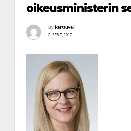
oikeusministerin s
By
kerttuvali
FEB 7, 2017