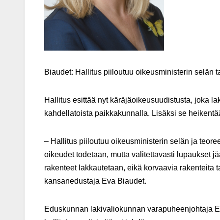
Biaudet: Hallitus piiloutuu oikeusministerin selän 
Hallitus esittää nyt käräjäoikeusuudistusta, joka la
kahdellatoista paikkakunnalla. Lisäksi se heikentä
– Hallitus piiloutuu oikeusministerin selän ja teore
oikeudet todetaan, mutta valitettavasti lupaukset jä
rakenteet lakkautetaan, eikä korvaavia rakenteita
kansanedustaja Eva Biaudet.
Eduskunnan lakivaliokunnan varapuheenjohtaja Eva 