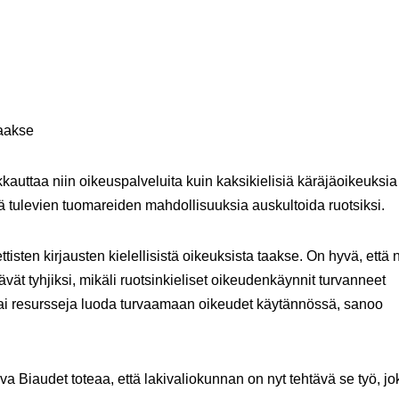
taakse
kkauttaa niin oikeuspalveluita kuin kaksikielisiä käräjäoikeuksia
ä tulevien tuomareiden mahdollisuuksia auskultoida ruotsiksi.
ettisten kirjausten kielellisistä oikeuksista taakse. On hyvä, että
ävät tyhjiksi, mikäli ruotsinkieliset oikeudenkäynnit turvanneet
 tai resursseja luoda turvaamaan oikeudet käytännössä, sanoo
Biaudet toteaa, että lakivaliokunnan on nyt tehtävä se työ, jo