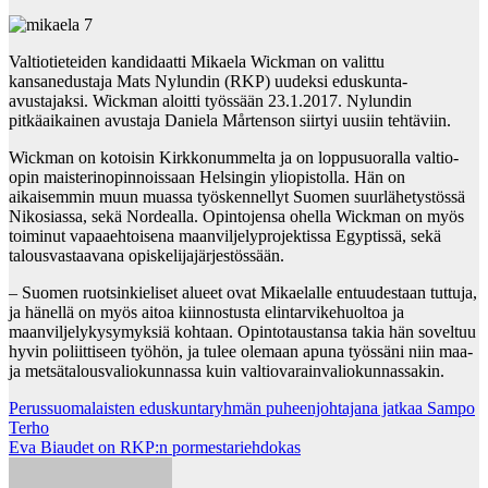
Valtiotieteiden kandidaatti Mikaela Wickman on valittu
kansanedustaja Mats Nylundin (RKP) uudeksi eduskunta-
avustajaksi. Wickman aloitti työssään 23.1.2017. Nylundin
pitkäaikainen avustaja Daniela Mårtenson siirtyi uusiin tehtäviin.
Wickman on kotoisin Kirkkonummelta ja on loppusuoralla valtio-
opin maisterinopinnoissaan Helsingin yliopistolla. Hän on
aikaisemmin muun muassa työskennellyt Suomen suurlähetystössä
Nikosiassa, sekä Nordealla. Opintojensa ohella Wickman on myös
toiminut vapaaehtoisena maanviljelyprojektissa Egyptissä, sekä
talousvastaavana opiskelijajärjestössään.
– Suomen ruotsinkieliset alueet ovat Mikaelalle entuudestaan tuttuja,
ja hänellä on myös aitoa kiinnostusta elintarvikehuoltoa ja
maanviljelykysymyksiä kohtaan. Opintotaustansa takia hän soveltuu
hyvin poliittiseen työhön, ja tulee olemaan apuna työssäni niin maa-
ja metsätalousvaliokunnassa kuin valtiovarainvaliokunnassakin.
Post
Perussuomalaisten eduskuntaryhmän puheenjohtajana jatkaa Sampo
Terho
navigation
Eva Biaudet on RKP:n pormestariehdokas