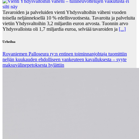
Tavaroiden ja palveluiden vienti Yhdysvaltoihin väheni vuoden
toisella neljänneksellä 10 % edellisvuotisesta. Tavaroita ja palveluita
vietiin Yhdysvaltoihin 3,2 miljardin euron arvosta. Tuonnin arvo
Yhdysvalloista oli 1,7 miljardia euroa, selviää tavaroiden ja
[...]
Urheilua
Rovaniemen Palloseura ry:n entinen toiminnanjohtaja tuo­mit­tiin
neljän kuu­kau­den eh­dol­li­seen van­keu­teen ka­val­luk­ses­ta – syyte
mak­su­vä­li­ne­pe­tok­ses­ta hy­lät­tiin