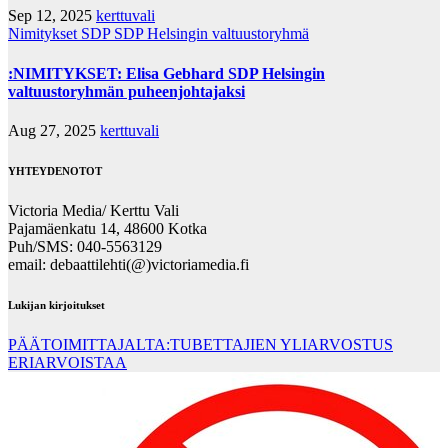
Sep 12, 2025
kerttuvali
Nimitykset
SDP
SDP Helsingin valtuustoryhmä
:NIMITYKSET: Elisa Gebhard SDP Helsingin
valtuustoryhmän puheenjohtajaksi
Aug 27, 2025
kerttuvali
YHTEYDENOTOT
Victoria Media/ Kerttu Vali
Pajamäenkatu 14, 48600 Kotka
Puh/SMS: 040-5563129
email: debaattilehti(@)victoriamedia.fi
Lukijan kirjoitukset
PÄÄTOIMITTAJALTA:TUBETTAJIEN YLIARVOSTUS
ERIARVOISTAA