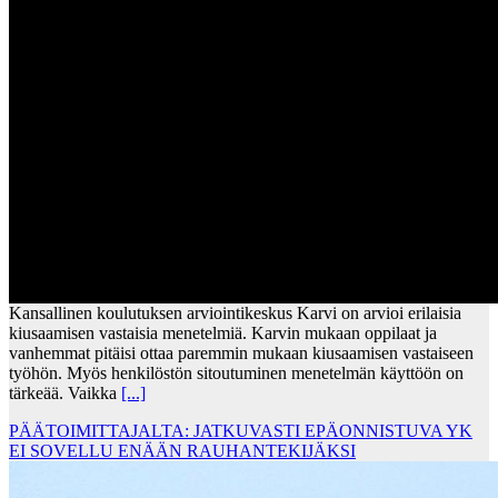
Kansallinen koulutuksen arviointikeskus Karvi on arvioi erilaisia
kiusaamisen vastaisia menetelmiä. Karvin mukaan oppilaat ja
vanhemmat pitäisi ottaa paremmin mukaan kiusaamisen vastaiseen
työhön. Myös henkilöstön sitoutuminen menetelmän käyttöön on
tärkeää. Vaikka
[...]
PÄÄTOIMITTAJALTA: JATKUVASTI EPÄONNISTUVA YK
EI SOVELLU ENÄÄN RAUHANTEKIJÄKSI