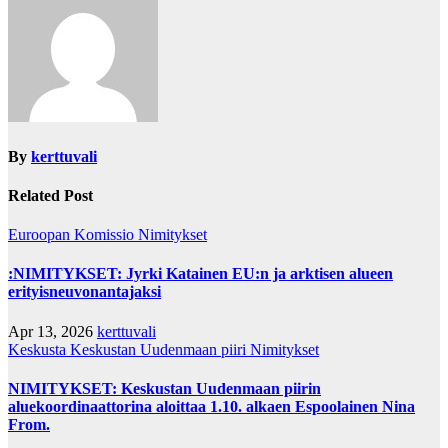
By
kerttuvali
Related Post
Euroopan Komissio
Nimitykset
:NIMITYKSET: Jyrki Katainen EU:n ja arktisen alueen
erityisneuvonantajaksi
Apr 13, 2026
kerttuvali
Keskusta
Keskustan Uudenmaan piiri
Nimitykset
NIMITYKSET: Keskustan Uudenmaan piirin
aluekoordinaattorina aloittaa 1.10. alkaen Espoolainen Nina
From.