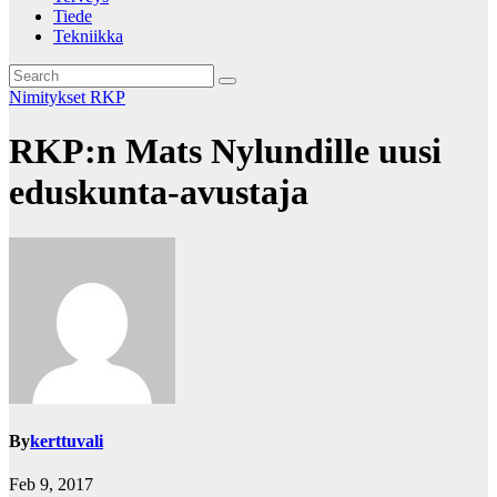
Tiede
Tekniikka
Nimitykset
RKP
RKP:n Mats Nylundille uusi
eduskunta-avustaja
By
kerttuvali
Feb 9, 2017