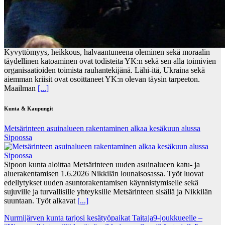
Kyvyttömyys, heikkous, halvaantuneena oleminen sekä moraalin
täydellinen katoaminen ovat todisteita YK:n sekä sen alla toimivien
organisaatioiden toimista rauhantekijänä. Lähi-itä, Ukraina sekä
aiemman kriisit ovat osoittaneet YK:n olevan täysin tarpeeton.
Maailman
[...]
Kunta & Kaupungit
Metsärinteen asuinalueen rakentaminen alkaa kesäkuun alussa
Sipoossa
Sipoon kunta aloittaa Metsärinteen uuden asuinalueen katu- ja
aluerakentamisen 1.6.2026 Nikkilän lounaisosassa. Työt luovat
edellytykset uuden asuntorakentamisen käynnistymiselle sekä
sujuville ja turvallisille yhteyksille Metsärinteen sisällä ja Nikkilän
suuntaan. Työt alkavat
[...]
Nurmijärven kunta tarjosi kesätyöpaikat Taitaja9-joukkueelle –