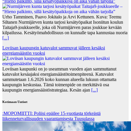
“Hieno palkinto, sillä kesätyöpaikkoja on aika vähän tarjolla”
Urho Tamminen, Paavo Jokitalo ja Arvi Kettunen. Kuva: Teemu
Siltanen Nurmijärven kunta tarjosi kesätyöpaikat Isoniitun koulun
Taitaja9-joukkueelle, joka oli Nurmijärven paras joukkue kevään
kilpailussa. Kesätyömahdollisuus on kunnalle tapa kannustaa nuoria
[...]
Loviisan kaupungin katuvalot sammuvat jälleen kesäksi
energiansäästön vuoksi
Loviisan kaupunki on jo useamman vuoden ajan sammuttanut
katuvalot kesäajaksi energiansäästötoimenpiteenä. Katuvalot
sammutetaan 1.6.2026 koko kunnan alueella lukuun ottamatta
kaupungin keskustaa. Tämä toimenpide on merkittävä osa
kaupungin energiansäästöstrategiaa. Kesän ajan
[...]
Kotimaan Uutiset
:MOPOMIITTI: Poliisi epäilee 15-vuotiasta törkeästä
liikenneturvallisuuden vaarantamisesta Tuusulassa