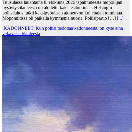
Tuusulassa lauantaina 8. elokuuta 2026 tapahtuneesta mopoilijan
pysäytystilanteesta on aloitettu kaksi esitutkintaa. Helsingin
poliisilaitos tutkii kaksipyöräisen ajoneuvon kuljettajan toimintaa.
Mopomiitissä oli paikalla kymmeniä nuoria. Poliisipartio […]
[...]
:KADONNEET: Kun poliisi tiedottaa kadonneesta, on kyse aina
vakavasta tilanteesta