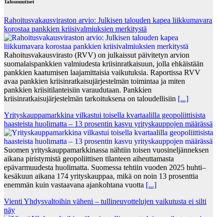
Talousuutiset
Rahoitusvakausviraston arvio: Julkisen talouden kapea liikkumavara
korostaa pankkien kriisivalmiuksien merkitystä
Rahoitusvakausvirasto (RVV) on julkaissut päivitetyn arvion
suomalaispankkien valmiudesta kriisinratkaisuun, jolla ehkäistään
pankkien kaatumisen laajamittaisia vaikutuksia. Raportissa RVV
avaa pankkien kriisinratkaisujärjestelmän toimintaa ja miten
pankkien kriisitilanteisiin varaudutaan. Pankkien
kriisinratkaisujärjestelmän tarkoituksena on taloudellisiin
[...]
Yrityskauppamarkkina vilkastui toisella kvartaalilla geopoliittisista
haasteista huolimatta – 13 prosentin kasvu yrityskauppojen määrässä
Suomen yrityskauppamarkkinassa nähtiin toisen vuosineljänneksen
aikana piristymistä geopoliittisen tilanteen aiheuttamasta
epävarmuudesta huolimatta. Suomessa tehtiin vuoden 2025 huhti–
kesäkuun aikana 174 yrityskauppaa, mikä on noin 13 prosenttia
enemmän kuin vastaavana ajankohtana vuotta
[...]
Vienti Yhdysvaltoihin väheni – tullineuvottelujen vaikutusta ei silti
näy