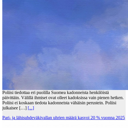
Poliisi tiedottaa eri puolilla Suomea kadonneista henkilöistä
päivittäin. Välillä ihmiset ovat olleet kadoksissa vain pienen hetken.
Poliisi ei koskaan tiedota kadonneista vähäisin perustein. Poliisi
julkaisee […]
[...]
Pari- ja lähisuhdeväkivallan uhrien määrä kasvoi 20 % vuonna 2025