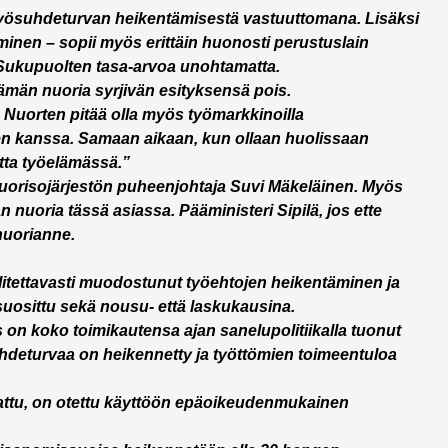
 työsuhdeturvan heikentämisestä vastuuttomana. Lisäksi
aminen – sopii myös erittäin huonosti perustuslain
ukupuolten tasa-arvoa unohtamatta.
ämän nuoria syrjivän esityksensä pois.
. Nuorten pitää olla myös työmarkkinoilla
n kanssa. Samaan aikaan, kun ollaan huolissaan
tta työelämässä.”
uorisojärjestön puheenjohtaja Suvi Mäkeläinen. Myös
nuoria tässä asiassa. Pääministeri Sipilä, jos ette
nuorianne.
valitettavasti muodostunut työehtojen heikentäminen ja
suosittu sekä nousu- että laskukausina.
on koko toimikautensa ajan sanelupolitiikalla tuonut
ösuhdeturvaa on heikennetty ja työttömien toimeentuloa
ikattu, on otettu käyttöön epäoikeudenmukainen