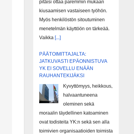
pitäisi ottaa paremmin mukaan
kiusaamisen vastaiseen työhön.
Myös henkilöstön sitoutuminen
menetelmän käyttöön on tärkeää.
Vaikka
[...]
PÄÄTOIMITTAJALTA:
JATKUVASTI EPÄONNISTUVA
YK EI SOVELLU ENÄÄN
RAUHANTEKIJÄKSI
Kyvyttömyys, heikkous,
halvaantuneena
oleminen sekä
moraalin täydellinen katoaminen
ovat todisteita YK:n sekä sen alla
toimivien organisaatioiden toimista