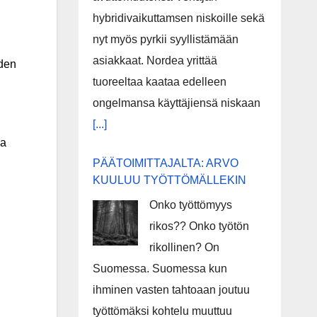
hybridivaikuttamsen niskoille sekä
nyt myös pyrkii syyllistämään
asiakkaat. Nordea yrittää
uden
tuoreeltaa kaataa edelleen
ongelmansa käyttäjiensä niskaan
[...]
ja
PÄÄTOIMITTAJALTA: ARVO
KUULUU TYÖTTÖMÄLLEKIN
Onko työttömyys
rikos?? Onko työtön
rikollinen? On
Suomessa. Suomessa kun
ihminen vasten tahtoaan joutuu
työttömäksi kohtelu muuttuu