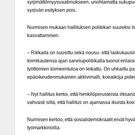
syrjimättömyysvaatimukseen, unohtamatta sukupuol
syrjivän esityksen pois.
Nurmisen mukaan hallituksen politiikan suureksi l
kasvattaminen.
– Rikkaita on suosittu sekä nousu- että laskukaus
toimikautensa ajan sanelupolitiikalla tuonut erilais
työttömien toimeentuloa on leikattu. On uhkailtu pa
epäoikeudenmukainen aktiivimalli, koeaikoja piden
– Nyt hallitus kertoi, että henkilöperusteista irti
vahvasti siltä, että hallitus on ajamassa ikuista koe
Nurmisen kertoo, että sosialidemokraatit eivät hyvä
työmarkkinoilla.