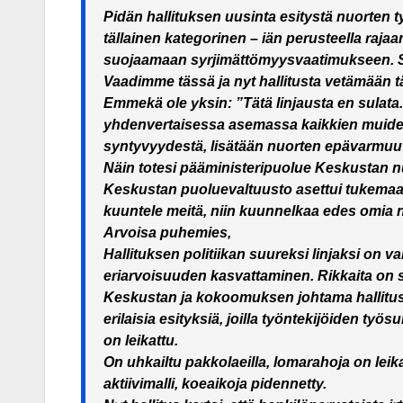
Pidän hallituksen uusinta esitystä nuorten
tällainen kategorinen – iän perusteella raja
suojaamaan syrjimättömyysvaatimukseen. S
Vaadimme tässä ja nyt hallitusta vetämään t
Emmekä ole yksin: ”Tätä linjausta en sulata
yhdenvertaisessa asemassa kaikkien muide
syntyvyydestä, lisätään nuorten epävarmuu
Näin totesi pääministeripuolue Keskustan n
Keskustan puoluevaltuusto asettui tukemaan 
kuuntele meitä, niin kuunnelkaa edes omia 
Arvoisa puhemies,
Hallituksen politiikan suureksi linjaksi on 
eriarvoisuuden kasvattaminen. Rikkaita on 
Keskustan ja kokoomuksen johtama hallitus 
erilaisia esityksiä, joilla työntekijöiden ty
on leikattu.
On uhkailtu pakkolaeilla, lomarahoja on le
aktiivimalli, koeaikoja pidennetty.