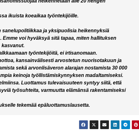
 irtisanomissuojaa heikennetään alle 20 hengen
ssa ikuista koeaikaa työntekijöille.
 sanelupolitiikkaa ja yksipuolisia heikennyksiä
a. Emme voi hyväksyä sitä tapaa, miten hallituksen
n kasvanut.
palkkaamaan työntekijöitä, ei irtisanomaan.
nottoa, kansainvälisesti arvostetun nuorisotakuun ja
mista sekä arvonlisäveron alarajan nostamista 30 000
ampia keinoja työllistämiskynnyksen madaltamiseksi.
miinsa. Luottamus tulevaisuuteen syntyy siitä, että
syviä työsuhteita, varmuutta elämänsä rakentamiseksi
.
tukselle tekemää epäluottamuslausetta.