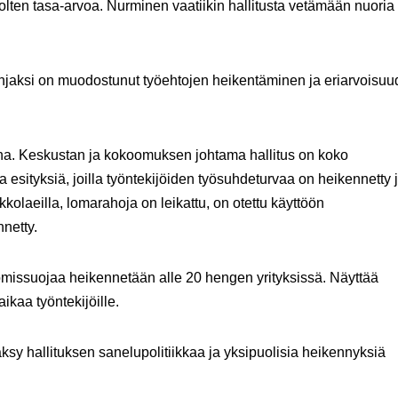
ten tasa-arvoa. Nurminen vaatiikin hallitusta vetämään nuoria
injaksi on muodostunut työehtojen heikentäminen ja eriarvoisu
ina. Keskustan ja kokoomuksen johtama hallitus on koko
ia esityksiä, joilla työntekijöiden työsuhdeturvaa on heikennetty 
kkolaeilla, lomarahoja on leikattu, on otettu käyttöön
netty.
sanomissuojaa heikennetään alle 20 hengen yrityksissä. Näyttää
aikaa työntekijöille.
ksy hallituksen sanelupolitiikkaa ja yksipuolisia heikennyksiä