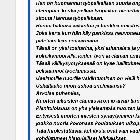
Hän on huomannut työpaikallaan suuria onge
eteenpäin, koska pelkää työpaikan menettämi
sitouta Hannaa työpaikkaan.
Hanna haluaisi vakiintua ja hankkia omistus
Joka kerta kun hän käy pankissa neuvottelu
pidetään liian epävarmana.
Tässä on yksi tositarina, yksi tuhansista ja 
kolmikymppisillä, joiden työn ja elämän epäv
Tässä välikysymyksessä on kyse hallitukse
pelisäännöt työelämässä.
Useimmille nuorille vakiintuminen on vielä h
Uskaltaako nuori uskoa unelmaansa?
Arvoisa puhemies,
Nuorten aikuisten elämässä on jo aivan tar
Pienituloisuus on yhä yleisempää nuorten j
Erityisesti nuorten miesten syrjäytyminen k
joukko nuoria kokonaan koulutuksen ulkopu
Tätä huolestuttavaa kehitystä ovat vain va
kohdistuneet historialliset leikkaukset.