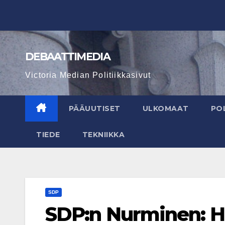
Skip
to
content
DEBAATTIMEDIA
Victoria Median Politiikkasivut
PÄÄUUTISET
ULKOMAAT
POL
TIEDE
TEKNIIKKA
SDP
SDP:n Nurminen: Ha