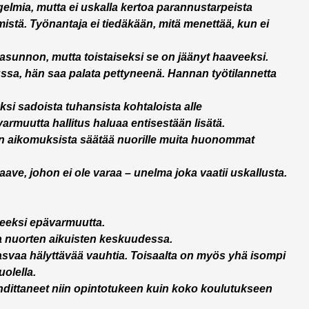
lmia, mutta ei uskalla kertoa parannustarpeista
stä. Työnantaja ei tiedäkään, mitä menettää, kun ei
asunnon, mutta toistaiseksi se on jäänyt haaveeksi.
ssa, hän saa palata pettyneenä. Hannan työtilannetta
yksi sadoista tuhansista kohtaloista alle
armuutta hallitus haluaa entisestään lisätä.
n aikomuksista säätää nuorille muita huonommat
aave, johon ei ole varaa – unelma joka vaatii uskallusta.
peeksi epävarmuutta.
a nuorten aikuisten keskuudessa.
asvaa hälyttävää vauhtia. Toisaalta on myös yhä isompi
olella.
uhdittaneet niin opintotukeen kuin koko koulutukseen