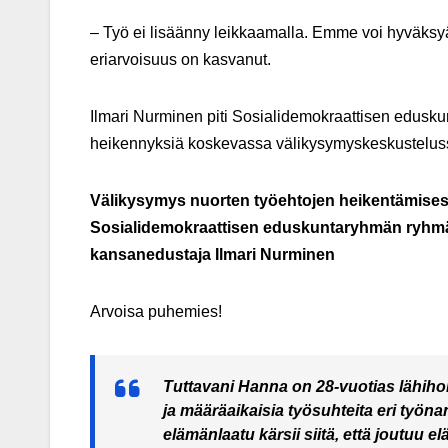
– Työ ei lisäänny leikkaamalla. Emme voi hyväksyä 
eriarvoisuus on kasvanut.
Ilmari Nurminen piti Sosialidemokraattisen edus
heikennyksiä koskevassa välikysymyskeskustelus
Välikysymys nuorten työehtojen heikentämise
Sosialidemokraattisen eduskuntaryhmän ryhm
kansanedustaja Ilmari Nurminen
Arvoisa puhemies!
Tuttavani Hanna on 28-vuotias lähiho
ja määräaikaisia työsuhteita eri työnan
elämänlaatu kärsii siitä, että joutu