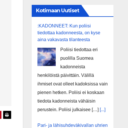
Kotimaan Uutiset
:KADONNEET: Kun poliisi
tiedottaa kadonneesta, on kyse
aina vakavasta tilanteesta
Poliisi tiedottaa eri
puolilla Suomea
kadonneista
henkilöistä päivittäin. Välillä
ihmiset ovat olleet kadoksissa vain
pienen hetken. Poliisi ei koskaan
tiedota kadonneista vähäisin
perustein. Poliisi julkaisee […]
[...]
Pari- ja lähisuhdeväkivallan uhrien