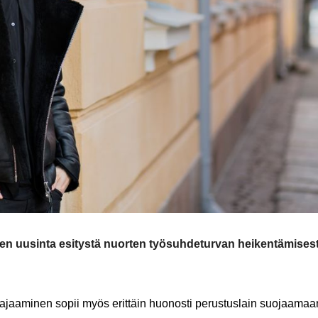
sen uusinta esitystä nuorten työsuhdeturvan heikentämises
ajaaminen sopii myös erittäin huonosti perustuslain suojaamaa