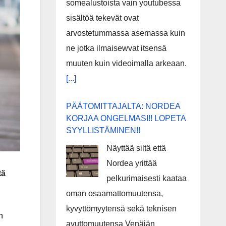
somealustoista vain youtubessa
sisältöä tekevät ovat
arvostetummassa asemassa kuin
ne jotka ilmaisewvat itsensä
muuten kuin videoimalla arkeaan.
[...]
PÄÄTOMITTAJALTA: NORDEA
KORJAA ONGELMASI!! LOPETA
SYYLLISTÄMINEN!!
Näyttää siltä että
Nordea yrittää
tä
pelkurimaisesti kaataa
oman osaamattomuutensa,
kyvyttömyytensä sekä teknisen
n
avuttomuutensa Venäjän