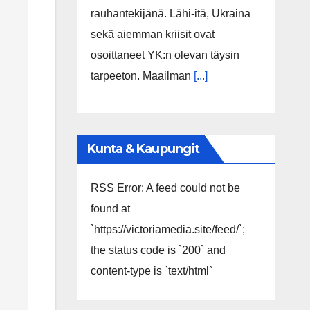
rauhantekijänä. Lähi-itä, Ukraina
sekä aiemman kriisit ovat
osoittaneet YK:n olevan täysin
tarpeeton. Maailman
[...]
Kunta & Kaupungit
RSS Error: A feed could not be
found at
`https://victoriamedia.site/feed/`;
the status code is `200` and
content-type is `text/html`