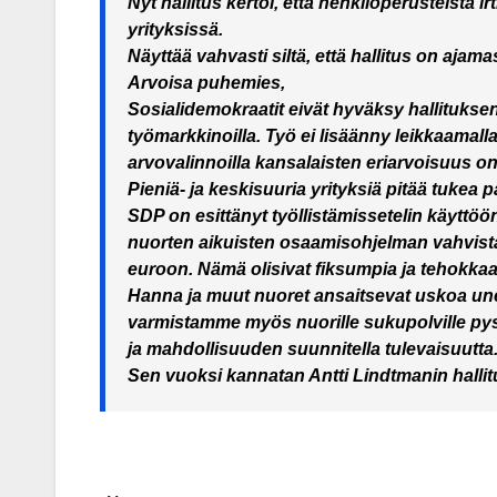
Nyt hallitus kertoi, että henkilöperusteista
yrityksissä.
Näyttää vahvasti siltä, että hallitus on ajama
Arvoisa puhemies,
Sosialidemokraatit eivät hyväksy hallituksen
työmarkkinoilla. Työ ei lisäänny leikkaamall
arvovalinnoilla kansalaisten eriarvoisuus o
Pieniä- ja keskisuuria yrityksiä pitää tukea 
SDP on esittänyt työllistämissetelin käyttöö
nuorten aikuisten osaamisohjelman vahvista
euroon. Nämä olisivat fiksumpia ja tehokka
Hanna ja muut nuoret ansaitsevat uskoa unel
varmistamme myös nuorille sukupolville py
ja mahdollisuuden suunnitella tulevaisuutta
Sen vuoksi kannatan Antti Lindtmanin halli