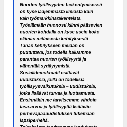
Nuorten työllisyyden heikentymisessä
on kyse laajemmasta ilmiöstä kuin
vain työmarkkinarakenteista.
Työelämään huonosti kiinni pääsevien
nuorten kohdalla on kyse usein koko
elämän mittaisesta kehityksestä.
Tähän kehitykseen meidän on
puututtava, jos todella haluamme
parantaa nuorten työllisyyttä ja
vähentää syrjäytymistä.
Sosialidemokraatit esittävät
uudistuksia, joilla on todellisia
työllisyysvaikutuksia – uudistuksia,
jotka lisäävät turvaa ja luottamusta.
Ensinnäkin me tarvitsemme vihdoin
tasa-arvoa ja työllisyyttä lisäävän
perhevapaauudistuksen tukemaan
lapsiperheitä.