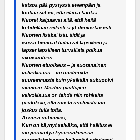
katsoa pää pystyssä eteenpäin ja
luottaa siihen, että elämä kantaa.
Nuoret kaipaavat sitä, että heitä
kohdellaan reilusti ja yhdenvertaisesti.
Nuorten lisäksi isät, äidit ja
isovanhemmat haluavat lapsilleen ja
lapsenlapsilleen turvallista polkua
aikuisuuteen.
Nuorten etuoikeus – ja suoranainen
velvollisuus – on unelmoida
suuremmasta kuin yksikään sukupolvi
aiemmin. Meidän päättäjien
velvollisuus on tehdä niin rohkeita
päätöksiä, että noista unelmista voi
joskus tulla totta.
Arvoisa puhemies,
Kun on käynyt selväksi, että hallitus ei
aio perääntyä kyseenalaisissa