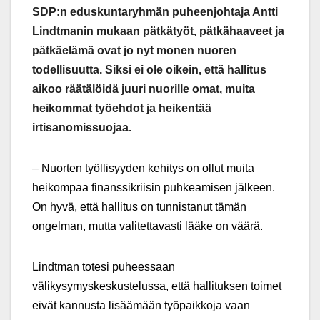
SDP:n eduskuntaryhmän puheenjohtaja Antti
Lindtmanin mukaan pätkätyöt, pätkähaaveet ja
pätkäelämä ovat jo nyt monen nuoren
todellisuutta. Siksi ei ole oikein, että hallitus
aikoo räätälöidä juuri nuorille omat, muita
heikommat työehdot ja heikentää
irtisanomissuojaa.
– Nuorten työllisyyden kehitys on ollut muita
heikompaa finanssikriisin puhkeamisen jälkeen.
On hyvä, että hallitus on tunnistanut tämän
ongelman, mutta valitettavasti lääke on väärä.
Lindtman totesi puheessaan
välikysymyskeskustelussa, että hallituksen toimet
eivät kannusta lisäämään työpaikkoja vaan