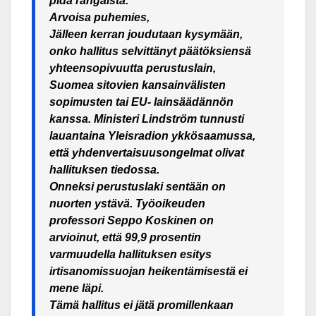
pidä rangaista.
Arvoisa puhemies,
Jälleen kerran joudutaan kysymään,
onko hallitus selvittänyt päätöksiensä
yhteensopivuutta perustuslain,
Suomea sitovien kansainvälisten
sopimusten tai EU- lainsäädännön
kanssa. Ministeri Lindström tunnusti
lauantaina Yleisradion ykkösaamussa,
että yhdenvertaisuusongelmat olivat
hallituksen tiedossa.
Onneksi perustuslaki sentään on
nuorten ystävä. Työoikeuden
professori Seppo Koskinen on
arvioinut, että 99,9 prosentin
varmuudella hallituksen esitys
irtisanomissuojan heikentämisestä ei
mene läpi.
Tämä hallitus ei jätä promillenkaan