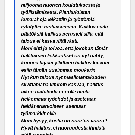
miljoonia nuorten koulutuksesta ja
työllistämisestä. Pienituloisten
lomarahoja leikattiin ja työttömiä
ryhdyttiin rankaisemaan. Kaikkia näitä
päätöksiä hallitus perusteli sillä, että
talous ei kasva riittävästi.
Moni ehti jo toivoa, että jokohan tämän
hallituksen leikkaukset on nyt nähty,
kunnes täysin yllättäen hallitus kaivoin
esiin tämän uusimman moukarin.
Nyt kun talous nyt maailmantalouden
siivittämänä vihdoin kasvaa, hallitus
aikoo räätälöidä nuorille muita
heikommat työehdot ja asetetaan
heidät eriarvoiseen asemaan
työmarkkinoilla.
Moni kysyy, koska on nuorten vuoro?
Hyvä hallitus, ei nuoruudesta ihmistä