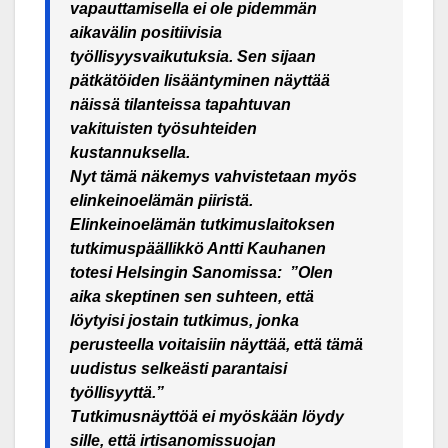
vapauttamisella ei ole pidemmän
aikavälin positiivisia
työllisyysvaikutuksia. Sen sijaan
pätkätöiden lisääntyminen näyttää
näissä tilanteissa tapahtuvan
vakituisten työsuhteiden
kustannuksella.
Nyt tämä näkemys vahvistetaan myös
elinkeinoelämän piiristä.
Elinkeinoelämän tutkimuslaitoksen
tutkimuspäällikkö Antti Kauhanen
totesi Helsingin Sanomissa: ”Olen
aika skeptinen sen suhteen, että
löytyisi jostain tutkimus, jonka
perusteella voitaisiin näyttää, että tämä
uudistus selkeästi parantaisi
työllisyyttä.”
Tutkimusnäyttöä ei myöskään löydy
sille, että irtisanomissuojan