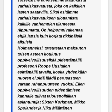
Toiseksi me tarvitsemme laadukasta
varhaiskasvatusta, joka on kaikkien
lasten saatavilla. Siksi esitämme
varhaiskasvatuksen ulottamista
kaikille vanhempien tilanteesta
riippumatta. On helpompi rakentaa
ehjiä lapsia kuin korjata rikkinäisiä
aikuisia
Kolmanneksi, toteutetaan maksuton
toisen asteen koulutus
oppivelvollisuusikää pidentämällä
professori Roope Uusitalon
esittämällä tavalla, koska yhdenkään
nuoren ei pidä jäädä perusasteen
varaan rahanpuutteen vuoksi. Eilen
oppivelvollisuuden pidentämisen
kannalle tulivat talouspolitiikan
asiantuntijat Sixten Korkman, Mikko
Spolander ja Niku Määttänen