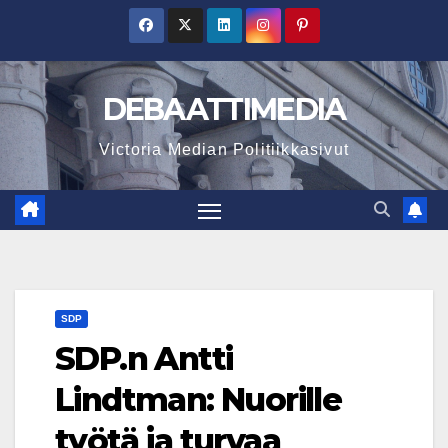
Skip
to
content
DEBAATTIMEDIA
Victoria Median Politiikkasivut
SDP
SDP.n Antti
Lindtman: Nuorille
työtä ja turvaa