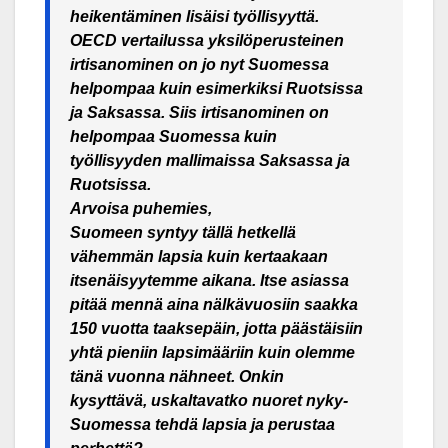
heikentäminen lisäisi työllisyyttä.
OECD vertailussa yksilöperusteinen
irtisanominen on jo nyt Suomessa
helpompaa kuin esimerkiksi Ruotsissa
ja Saksassa. Siis irtisanominen on
helpompaa Suomessa kuin
työllisyyden mallimaissa Saksassa ja
Ruotsissa.
Arvoisa puhemies,
Suomeen syntyy tällä hetkellä
vähemmän lapsia kuin kertaakaan
itsenäisyytemme aikana. Itse asiassa
pitää mennä aina nälkävuosiin saakka
150 vuotta taaksepäin, jotta päästäisiin
yhtä pieniin lapsimääriin kuin olemme
tänä vuonna nähneet. Onkin
kysyttävä, uskaltavatko nuoret nyky-
Suomessa tehdä lapsia ja perustaa