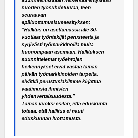
suunnitelmissaan heikentää erityisesti
nuorten työsuhdeturvaa, teen
seuraavan
epäluottamuslauseesityksen:
”Hallitus on asettamassa alle 30-
vuotiaat työntekijät perusteetta ja
syrjivästi työmarkkinoilla muita
huonompaan asemaan. Hallituksen
suunnittelemat työehtojen
heikennykset eivät vastaa tämän
päivän työmarkkinoiden tarpeita,
eivätkä perustuslakiimme kirjattua
vaatimusta ihmisten
yhdenvertaisuudesta.”
Tämän vuoksi esitän, että eduskunta
toteaa, että hallitus ei nauti
eduskunnan luottamusta.