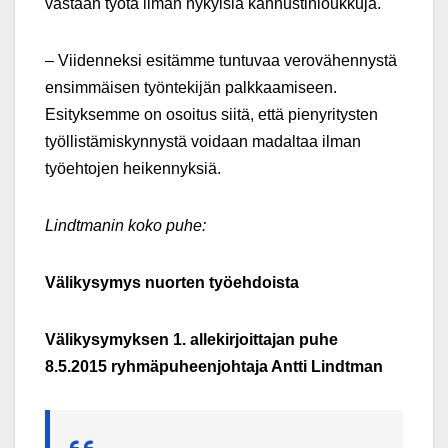
vastaan työtä ilman nykyisiä kannustinloukkuja.
– Viidenneksi esitämme tuntuvaa verovähennystä
ensimmäisen työntekijän palkkaamiseen.
Esityksemme on osoitus siitä, että pienyritysten
työllistämiskynnystä voidaan madaltaa ilman
työehtojen heikennyksiä.
Lindtmanin koko puhe:
Välikysymys nuorten työehdoista
Välikysymyksen 1. allekirjoittajan puhe
8.5.2015 ryhmäpuheenjohtaja Antti Lindtman