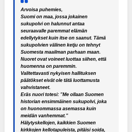
Arvoisa puhemies,
Suomi on maa, jossa jokainen
sukupolvi on halunnut antaa
seuraavalle paremmat elämän
edellytykset kuin itse on saanut. Tämä
sukupolvien välinen ketju on tehnyt
Suomesta maailman parhaan maan.
Nuoret ovat voineet luottaa siihen, että
huomenna on paremmin.
Valitettavasti nykyisen hallituksen
päätökset eivät ole tätä luottamusta
vahvistaneet.
Eräs nuori totesi: ”Me ollaan Suomen
historian ensimmäinen sukupolvi, joka
on huonommassa asemassa kuin
meidän vanhemmat.”
Hälytyskellojen, kaikkien Suomen
kirkkojen kellotapuleista, pitäisi soida,