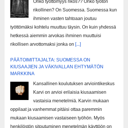
Onko työttömyys rikos?? Onko työtön
rikollinen? On Suomessa. Suomessa kun
ihminen vasten tahtoaan joutuu
työttömäksi kohtelu muuttuu täysin. On kuin yhdessä
hetkessä aiemmin arvokas ihminen muuttuisi
rikollisen arvottomaksi jonka on
[...]
PÄÄTOIMITTAJALTA: SUOMESSA ON
KIUSAAJIEN JA VÄKIVALLAN EHTYMÄTÖN
MARKKINA
Kansallinen koulutuksen arviointikeskus
Karvi on arvioi erilaisia kiusaamisen
vastaisia menetelmiä. Karvin mukaan
oppilaat ja vanhemmat pitäisi ottaa paremmin
mukaan kiusaamisen vastaiseen työhön. Myös
henkilöstön sitoutuminen menetelmän käyttöön on