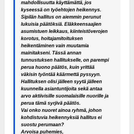
mahdollisuutta käyttämättä, jos
kyseessä on työehtojen heikennys.
Sipilän hallitus on aiemmin perunut
lukuisia päätöksiä. Eläkkeensaajien
asumistuen leikkaus, kiinteistöverojen
korotus, hoitajamitoituksen
heikentäminen vain muutamia
mainitakseni. Tässä annan
tunnustuksen hallitukselle, on parempi
perua huono päätös, kuin yrittää
väkisin työntää käärmettä pyssyyn.
Hallituksen olisi jälleen syytä jälleen
kuunnella asiantuntijoita sekä antaa
arvo aktiivisille suomalaisille nuorille ja
perua tämä syrjivä päätös.
Vai onko nuoret ainoa ryhmä, johon
kohdistuvia heikennyksiä hallitus ei
suostu perumaan?
Arvoisa puhemies,