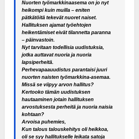
Nuorten työmarkkinaasema on jo nyt
heikompi kuin muilla – eniten
pätkätöitä tekevät nuoret naiset.
Hallituksen ajamat työehtojen
heikentämiset eivät tilannetta paranna
– päinvastoin.
Nyt tarvitaan todellisia uudistuksia,
jotka auttavat nuoria ja nuoria
lapsiperheitä.
Perhevapaauudistus parantaisi juuri
nuorten naisten työmarkkina-asemaa.
Missä se viipyy arvon hallitus?
Kertooko tämän uudistuksen
hautaaminen jotain hallituksen
arvostuksesta perheitä ja nuoria naisia
kohtaan?
Arvoisa puhemies,
Kun talous talouskehitys oli heikkoa,
oli se syy hallitukselle leikata satoja