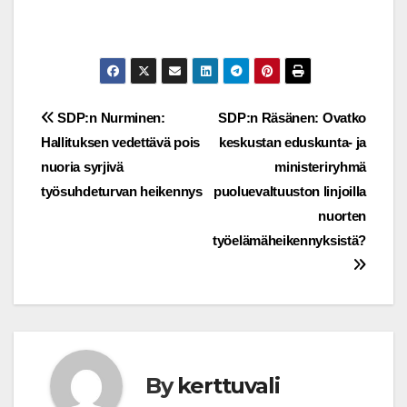
Post
SDP:n Nurminen:
SDP:n Räsänen: Ovatko
Hallituksen vedettävä pois
keskustan eduskunta- ja
navigation
nuoria syrjivä
ministeriryhmä
työsuhdeturvan heikennys
puoluevaltuuston linjoilla
nuorten
työelämäheikennyksistä?
By
kerttuvali