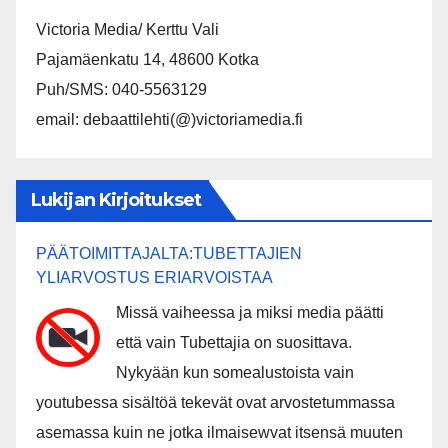
Victoria Media/ Kerttu Vali
Pajamäenkatu 14, 48600 Kotka
Puh/SMS: 040-5563129
email: debaattilehti(@)victoriamedia.fi
Lukijan Kirjoitukset
PÄÄTOIMITTAJALTA:TUBETTAJIEN
YLIARVOSTUS ERIARVOISTAA
Missä vaiheessa ja miksi media päätti
että vain Tubettajia on suosittava.
Nykyään kun somealustoista vain
youtubessa sisältöä tekevät ovat arvostetummassa
asemassa kuin ne jotka ilmaisewvat itsensä muuten