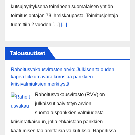
kutsujayrityksenä toimineen suomalaisen yhtiön
toimitusjohtajan 78 ihmiskaupasta. Toimitusjohtaja
tuomittiin 2 vuoden […]
[...]
Talousuutiset
Rahoitusvakausviraston arvio: Julkisen talouden
kapea liikkumavara korostaa pankkien
kriisivalmiuksien merkitystä
Rahoitusvakausvirasto (RVV) on
julkaissut päivitetyn arvion
suomalaispankkien valmiudesta
kriisinratkaisuun, jolla ehkäistään pankkien
kaatumisen laajamittaisia vaikutuksia. Raportissa