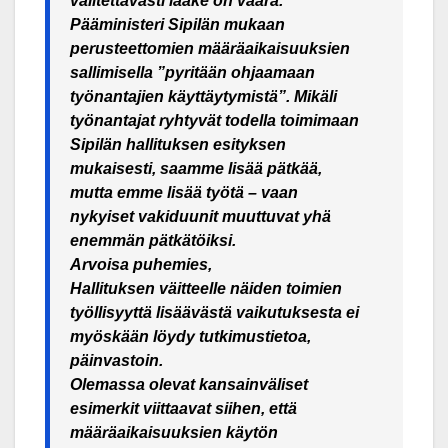
valitettavasti lääke on väärä.
Pääministeri Sipilän mukaan
perusteettomien määräaikaisuuksien
sallimisella ”pyritään ohjaamaan
työnantajien käyttäytymistä”. Mikäli
työnantajat ryhtyvät todella toimimaan
Sipilän hallituksen esityksen
mukaisesti, saamme lisää pätkää,
mutta emme lisää työtä – vaan
nykyiset vakiduunit muuttuvat yhä
enemmän pätkätöiksi.
Arvoisa puhemies,
Hallituksen väitteelle näiden toimien
työllisyyttä lisäävästä vaikutuksesta ei
myöskään löydy tutkimustietoa,
päinvastoin.
Olemassa olevat kansainväliset
esimerkit viittaavat siihen, että
määräaikaisuuksien käytön