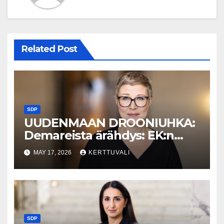
Related Post
SDP
UUDENMAAN DROONIUHKA:
Demareista ärähdys: EK:n
linjaus palkatta jättämisestä
MAY 17, 2026
KERTTUVALI
drooniuhan aikana on
kohtuuton
SDP