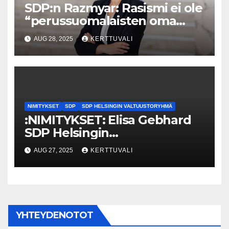
SDP:n Razmyar: Rasismi ei ole
“perussuomalaisten oma
kanta”, vaan koko hallituksen
AUG 28, 2025
KERTTUVALI
ongelma
NIMITYKSET
SDP
SDP HELSINGIN VALTUUSTORYHMÄ
:NIMITYKSET: Elisa Gebhard
SDP Helsingin
valtuustoryhmän
AUG 27, 2025
KERTTUVALI
puheenjohtajaksi
YHTEYDENOTOT