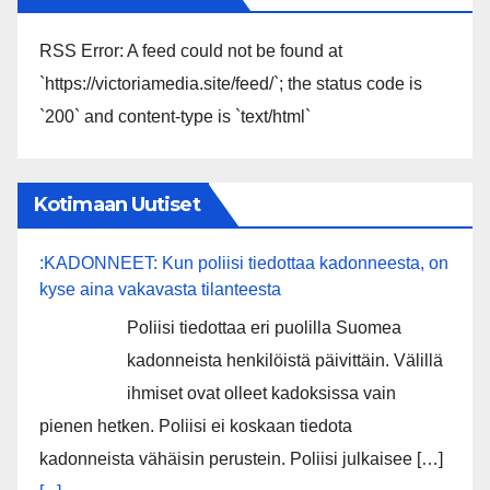
RSS Error: A feed could not be found at
`https://victoriamedia.site/feed/`; the status code is
`200` and content-type is `text/html`
Kotimaan Uutiset
:KADONNEET: Kun poliisi tiedottaa kadonneesta, on
kyse aina vakavasta tilanteesta
Poliisi tiedottaa eri puolilla Suomea
kadonneista henkilöistä päivittäin. Välillä
ihmiset ovat olleet kadoksissa vain
pienen hetken. Poliisi ei koskaan tiedota
kadonneista vähäisin perustein. Poliisi julkaisee […]