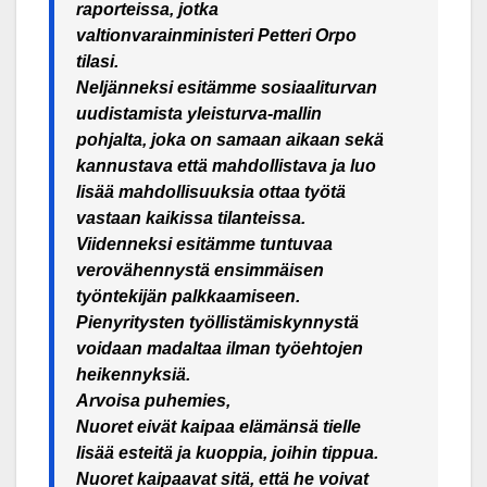
raporteissa, jotka
valtionvarainministeri Petteri Orpo
tilasi.
Neljänneksi esitämme sosiaaliturvan
uudistamista yleisturva-mallin
pohjalta, joka on samaan aikaan sekä
kannustava että mahdollistava ja luo
lisää mahdollisuuksia ottaa työtä
vastaan kaikissa tilanteissa.
Viidenneksi esitämme tuntuvaa
verovähennystä ensimmäisen
työntekijän palkkaamiseen.
Pienyritysten työllistämiskynnystä
voidaan madaltaa ilman työehtojen
heikennyksiä.
Arvoisa puhemies,
Nuoret eivät kaipaa elämänsä tielle
lisää esteitä ja kuoppia, joihin tippua.
Nuoret kaipaavat sitä, että he voivat