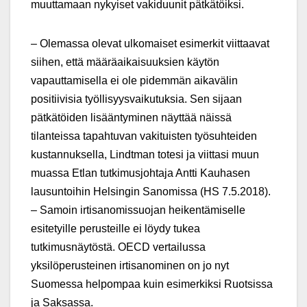
muuttamaan nykyiset vakiduunit pätkätöiksi.
– Olemassa olevat ulkomaiset esimerkit viittaavat
siihen, että määräaikaisuuksien käytön
vapauttamisella ei ole pidemmän aikavälin
positiivisia työllisyysvaikutuksia. Sen sijaan
pätkätöiden lisääntyminen näyttää näissä
tilanteissa tapahtuvan vakituisten työsuhteiden
kustannuksella, Lindtman totesi ja viittasi muun
muassa Etlan tutkimusjohtaja Antti Kauhasen
lausuntoihin Helsingin Sanomissa (HS 7.5.2018).
– Samoin irtisanomissuojan heikentämiselle
esitetyille perusteille ei löydy tukea
tutkimusnäytöstä. OECD vertailussa
yksilöperusteinen irtisanominen on jo nyt
Suomessa helpompaa kuin esimerkiksi Ruotsissa
ja Saksassa.