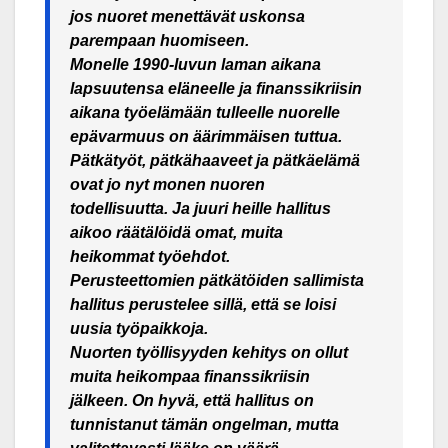
jos nuoret menettävät uskonsa
parempaan huomiseen.
Monelle 1990-luvun laman aikana
lapsuutensa eläneelle ja finanssikriisin
aikana työelämään tulleelle nuorelle
epävarmuus on äärimmäisen tuttua.
Pätkätyöt, pätkähaaveet ja pätkäelämä
ovat jo nyt monen nuoren
todellisuutta. Ja juuri heille hallitus
aikoo räätälöidä omat, muita
heikommat työehdot.
Perusteettomien pätkätöiden sallimista
hallitus perustelee sillä, että se loisi
uusia työpaikkoja.
Nuorten työllisyyden kehitys on ollut
muita heikompaa finanssikriisin
jälkeen. On hyvä, että hallitus on
tunnistanut tämän ongelman, mutta