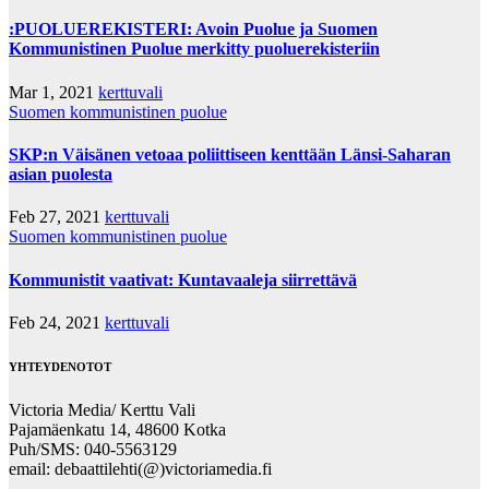
:PUOLUEREKISTERI: Avoin Puolue ja Suomen
Kommunistinen Puolue merkitty puoluerekisteriin
Mar 1, 2021
kerttuvali
Suomen kommunistinen puolue
SKP:n Väisänen vetoaa poliittiseen kenttään Länsi-Saharan
asian puolesta
Feb 27, 2021
kerttuvali
Suomen kommunistinen puolue
Kommunistit vaativat: Kuntavaaleja siirrettävä
Feb 24, 2021
kerttuvali
YHTEYDENOTOT
Victoria Media/ Kerttu Vali
Pajamäenkatu 14, 48600 Kotka
Puh/SMS: 040-5563129
email: debaattilehti(@)victoriamedia.fi