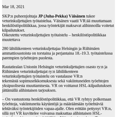
Mar 18, 2021
SKP:n puheenjohtaja
JP (Juha-Pekka) Väisänen
tukee
veturinkuljettajien työtaistelua. Väisänen vaatii VR:ää muuttamaan
henkilöstöpolitiikkaa, jossa työntekijät maksavat alihinnoilla voitetut
kilpailutukset.
Oikeutettu veturinkuljettajien työtaistelu – henkilöstöpolitiikkaa
muutettava
280 lähiliikenteen veturinkuljettajaa Helsingin ja Riihimäen
ammattiosastoista on torstaina ja perjantaina 18.-19.3. työtaistelussa
parempien työehtojen puolesta.
Rautatiealan Unionin Helsingin veturinkuljettajien osasto ry:n ja
Riihimäen veturinkuljettajat ry:n lähiliikenteen
veturinkuljettajien työtaistelu on vastalause VR:n
tekemästä
sopimusrikkomuksesta sekä vakiintuneiden työehtojen
yksipuolisesta muuttamisesta. VR on voittanut HSL-kilpailutuksen
jättämällä alihintaisen tarjouksen.
– On vastuutonta
henkilöstö
politiikkaa, että VR ryhtyy polkemaan
työehtoja, vakiintuneita käytäntöjä ja määräämään työtehtäviä
tehtäväksi työntekijöiden vapaa-ajalle. Olen erittäin pettynyt VR:n
,
sillä nyt VR kuvittelee voivansa maksattaa alihintaisen HSL-