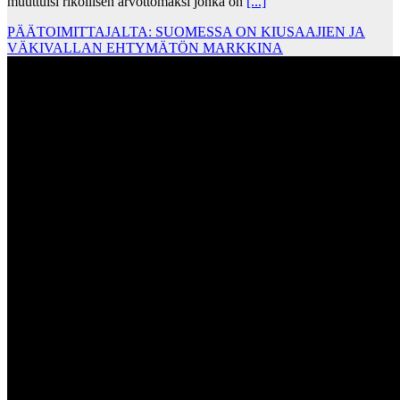
muuttuisi rikollisen arvottomaksi jonka on
[...]
PÄÄTOIMITTAJALTA: SUOMESSA ON KIUSAAJIEN JA
VÄKIVALLAN EHTYMÄTÖN MARKKINA