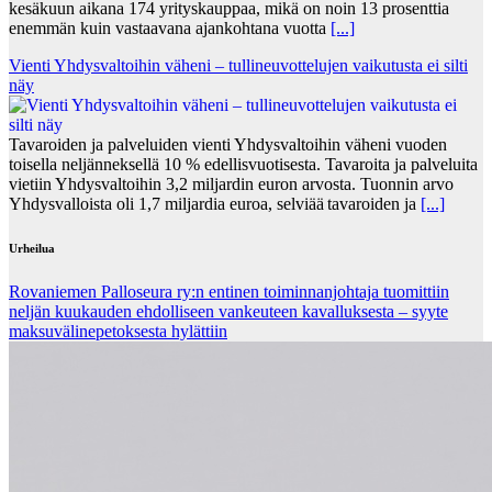
kesäkuun aikana 174 yrityskauppaa, mikä on noin 13 prosenttia
enemmän kuin vastaavana ajankohtana vuotta
[...]
Vienti Yhdysvaltoihin väheni – tullineuvottelujen vaikutusta ei silti
näy
Tavaroiden ja palveluiden vienti Yhdysvaltoihin väheni vuoden
toisella neljänneksellä 10 % edellisvuotisesta. Tavaroita ja palveluita
vietiin Yhdysvaltoihin 3,2 miljardin euron arvosta. Tuonnin arvo
Yhdysvalloista oli 1,7 miljardia euroa, selviää tavaroiden ja
[...]
Urheilua
Rovaniemen Palloseura ry:n entinen toiminnanjohtaja tuo­mit­tiin
neljän kuu­kau­den eh­dol­li­seen van­keu­teen ka­val­luk­ses­ta – syyte
mak­su­vä­li­ne­pe­tok­ses­ta hy­lät­tiin