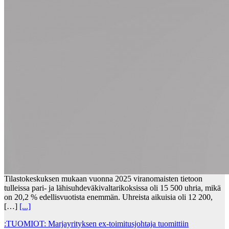
Tilastokeskuksen mukaan vuonna 2025 viranomaisten tietoon
tulleissa pari- ja lähisuhdeväkivaltarikoksissa oli 15 500 uhria, mikä
on 20,2 % edellisvuotista enemmän. Uhreista aikuisia oli 12 200,
[…]
[...]
:TUOMIOT: Marjayrityksen ex-toimitusjohtaja tuomittiin