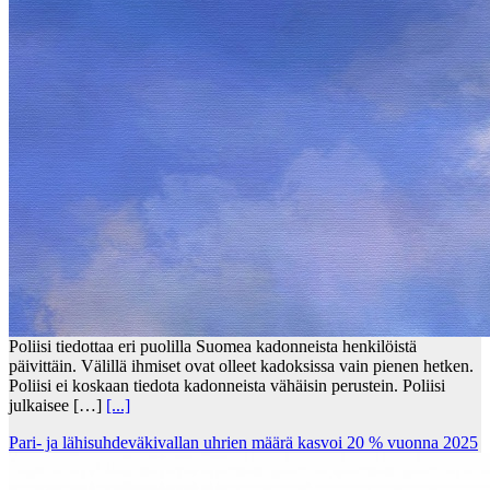
Poliisi tiedottaa eri puolilla Suomea kadonneista henkilöistä
päivittäin. Välillä ihmiset ovat olleet kadoksissa vain pienen hetken.
Poliisi ei koskaan tiedota kadonneista vähäisin perustein. Poliisi
julkaisee […]
[...]
Pari- ja lähisuhdeväkivallan uhrien määrä kasvoi 20 % vuonna 2025