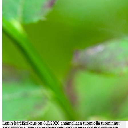
Lapin käräjäoikeus on 8.6.2026 antamallaan tuomiolla tuominnut