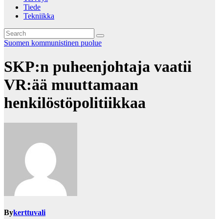
Tiede
Tekniikka
Suomen kommunistinen puolue
SKP:n puheenjohtaja vaatii
VR:ää muuttamaan
henkilöstöpolitiikkaa
By
kerttuvali