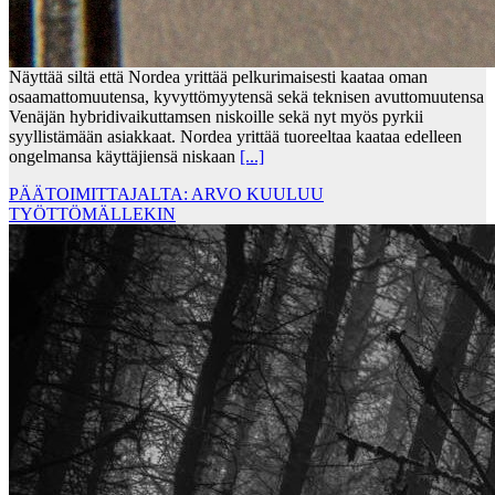
Näyttää siltä että Nordea yrittää pelkurimaisesti kaataa oman
osaamattomuutensa, kyvyttömyytensä sekä teknisen avuttomuutensa
Venäjän hybridivaikuttamsen niskoille sekä nyt myös pyrkii
syyllistämään asiakkaat. Nordea yrittää tuoreeltaa kaataa edelleen
ongelmansa käyttäjiensä niskaan
[...]
PÄÄTOIMITTAJALTA: ARVO KUULUU
TYÖTTÖMÄLLEKIN