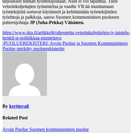
tarjouksen hinnan työntekijöillään. Näin ei voi tapahtua. Tuen
veturinkuljettajien työtaistelua ja vaadin VR:ä
ä
muuttamaan
työntekijöitä sortavat käytännöt ja kehittämään työntekijöiden
työehtoja ja palkkoja, sanoo Suomen kommunistisen puolueen
puheenjohtaja
JP (Juha-Pekka) Väisänen.
https://www.skp.fi/artikkelit/oikeutettu-veturinkuljettajien-ty-taistelu-
henkil-st-politiikkaa-muutettava
Post
:PUOLUEREKISTERI: Avoin Puolue ja Suomen Kommunistinen
Puolue merkitty puoluerekisteriin
navigation
By
kerttuvali
Related Post
Avoin Puolue
Suomen kommunistinen puolue