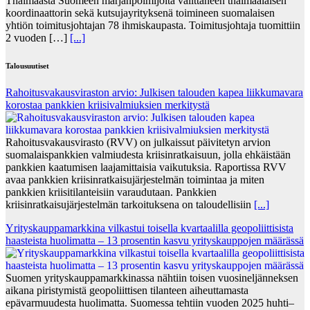
Thaimaasta Suomeen marjanpoimijoita välittäneen thaimaalaisen
koordinaattorin sekä kutsujayrityksenä toimineen suomalaisen
yhtiön toimitusjohtajan 78 ihmiskaupasta. Toimitusjohtaja tuomittiin
2 vuoden […]
[...]
Talousuutiset
Rahoitusvakausviraston arvio: Julkisen talouden kapea liikkumavara
korostaa pankkien kriisivalmiuksien merkitystä
Rahoitusvakausvirasto (RVV) on julkaissut päivitetyn arvion
suomalaispankkien valmiudesta kriisinratkaisuun, jolla ehkäistään
pankkien kaatumisen laajamittaisia vaikutuksia. Raportissa RVV
avaa pankkien kriisinratkaisujärjestelmän toimintaa ja miten
pankkien kriisitilanteisiin varaudutaan. Pankkien
kriisinratkaisujärjestelmän tarkoituksena on taloudellisiin
[...]
Yrityskauppamarkkina vilkastui toisella kvartaalilla geopoliittisista
haasteista huolimatta – 13 prosentin kasvu yrityskauppojen määrässä
Suomen yrityskauppamarkkinassa nähtiin toisen vuosineljänneksen
aikana piristymistä geopoliittisen tilanteen aiheuttamasta
epävarmuudesta huolimatta. Suomessa tehtiin vuoden 2025 huhti–