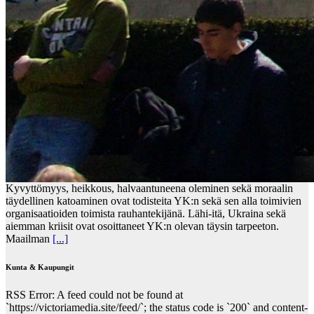
Kyvyttömyys, heikkous, halvaantuneena oleminen sekä moraalin
täydellinen katoaminen ovat todisteita YK:n sekä sen alla toimivien
organisaatioiden toimista rauhantekijänä. Lähi-itä, Ukraina sekä
aiemman kriisit ovat osoittaneet YK:n olevan täysin tarpeeton.
Maailman
[...]
Kunta & Kaupungit
RSS Error: A feed could not be found at
`https://victoriamedia.site/feed/`; the status code is `200` and content-