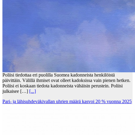
Poliisi tiedottaa eri puolilla Suomea kadonneista henkilöistä
päivittäin. Välillä ihmiset ovat olleet kadoksissa vain pienen hetken.
Poliisi ei koskaan tiedota kadonneista vähäisin perustein. Poliisi
julkaisee […]
[...]
Pari- ja lähisuhdeväkivallan uhrien määrä kasvoi 20 % vuonna 2025