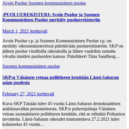
Avoin Puolue
Suomen kommunistinen puolue
:PUOLUEREKISTERI: Avoin Puolue ja Suomen
Kommunistinen Puolue merkitty puoluerekisteriin
March 1, 2021
kerttuvali
Avoin Puolue r.p. ja Suomen Kommunistinen Puolue r.p. on
merkitty oikeusministeriössä pidettävään puoluerekisteriin. SKP on
jälleen puolue virallisilla oikeuksilla ja lähtee vaaleihin samalta
viivalta muiden puolueiden kanssa. Pääsihteeri Tiina Sandberg…
Suomen kommunistinen puolue
SKP:n Väisänen vetoaa poliittiseen kenttään Länsi-Saharan
asian puolesta
February 27, 2021
kerttuvali
Kuva SKP Tänään tulee 45 vuotta Länsi-Saharan demokraattisen
arabitasavallan perustamisesta. SKP:n puheenjohtaja Väisänen
vetoaa suomalaiseen poliittiseen kenttään, että se edistäisi Polisarion
tavoitteita. Länsi-Saharan oikeudet tunnustettava 27.2.2021 tulee
kuluneeksi 45 vuotta…