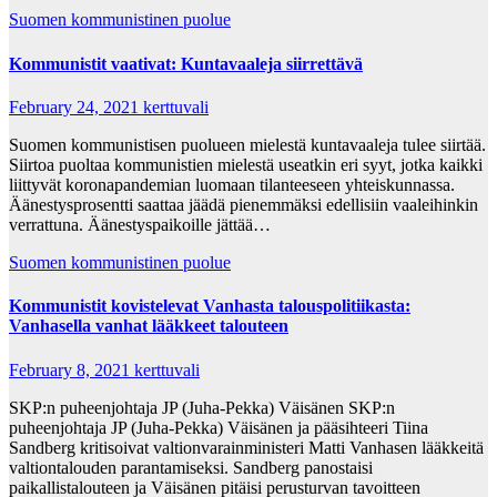
Suomen kommunistinen puolue
Kommunistit vaativat: Kuntavaaleja siirrettävä
February 24, 2021
kerttuvali
Suomen kommunistisen puolueen mielestä kuntavaaleja tulee siirtää.
Siirtoa puoltaa kommunistien mielestä useatkin eri syyt, jotka kaikki
liittyvät koronapandemian luomaan tilanteeseen yhteiskunnassa.
Äänestysprosentti saattaa jäädä pienemmäksi edellisiin vaaleihinkin
verrattuna. Äänestyspaikoille jättää…
Suomen kommunistinen puolue
Kommunistit kovistelevat Vanhasta talouspolitiikasta:
Vanhasella vanhat lääkkeet talouteen
February 8, 2021
kerttuvali
SKP:n puheenjohtaja JP (Juha-Pekka) Väisänen SKP:n
puheenjohtaja JP (Juha-Pekka) Väisänen ja pääsihteeri Tiina
Sandberg kritisoivat valtionvarainministeri Matti Vanhasen lääkkeitä
valtiontalouden parantamiseksi. Sandberg panostaisi
paikallistalouteen ja Väisänen pitäisi perusturvan tavoitteen