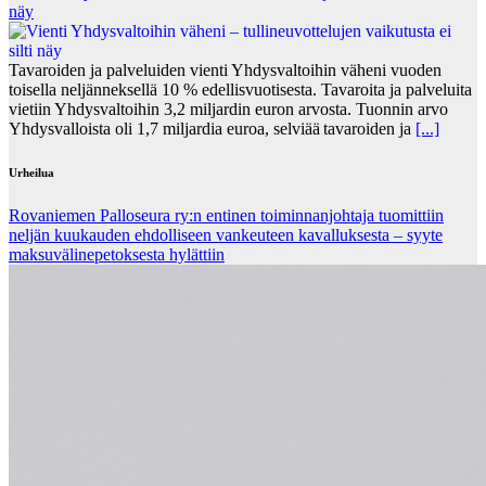
näy
Tavaroiden ja palveluiden vienti Yhdysvaltoihin väheni vuoden
toisella neljänneksellä 10 % edellisvuotisesta. Tavaroita ja palveluita
vietiin Yhdysvaltoihin 3,2 miljardin euron arvosta. Tuonnin arvo
Yhdysvalloista oli 1,7 miljardia euroa, selviää tavaroiden ja
[...]
Urheilua
Rovaniemen Palloseura ry:n entinen toiminnanjohtaja tuo­mit­tiin
neljän kuu­kau­den eh­dol­li­seen van­keu­teen ka­val­luk­ses­ta – syyte
mak­su­vä­li­ne­pe­tok­ses­ta hy­lät­tiin