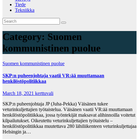
Tiede
Tekniikka
Category:
Suomen
kommunistinen puolue
Suomen kommunistinen puolue
SKP:n puheenjohtaja vaatii VR:ää muuttamaan
henkilöstöpolitiikkaa
March 18, 2021
kerttuvali
SKP:n puheenjohtaja JP (Juha-Pekka) Väisänen tukee
veturinkuljettajien työtaistelua. Väisänen vaatii VR:ää muuttamaan
henkilöstöpolitiikkaa, jossa työntekijät maksavat alihinnoilla voitetut
kilpailutukset. Oikeutettu veturinkuljettajien työtaistelu –
henkilöstöpolitiikkaa muutettava 280 lähiliikenteen veturinkuljettajaa
Helsingin ja…