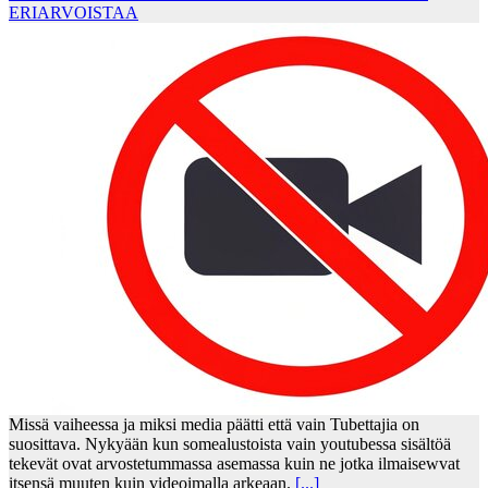
ERIARVOISTAA
Missä vaiheessa ja miksi media päätti että vain Tubettajia on
suosittava. Nykyään kun somealustoista vain youtubessa sisältöä
tekevät ovat arvostetummassa asemassa kuin ne jotka ilmaisewvat
itsensä muuten kuin videoimalla arkeaan.
[...]