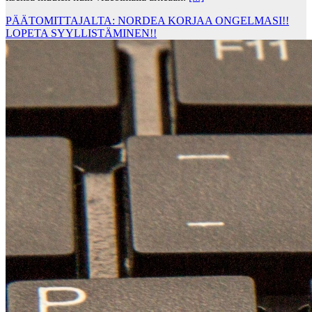
PÄÄTOMITTAJALTA: NORDEA KORJAA ONGELMASI!!
LOPETA SYYLLISTÄMINEN!!