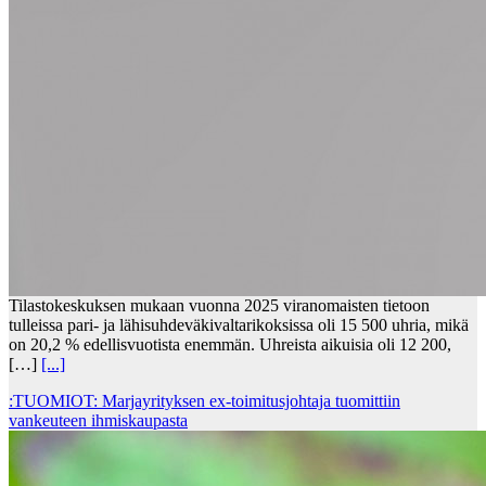
Tilastokeskuksen mukaan vuonna 2025 viranomaisten tietoon
tulleissa pari- ja lähisuhdeväkivaltarikoksissa oli 15 500 uhria, mikä
on 20,2 % edellisvuotista enemmän. Uhreista aikuisia oli 12 200,
[…]
[...]
:TUOMIOT: Marjayrityksen ex-toimitusjohtaja tuomittiin
vankeuteen ihmiskaupasta