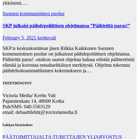
ykkösenä.…
Suomen kommunistinen puolue
SKP julkaisi päihdepoliittisen ohjelmansa ”Päihteittä paras!”
February 5, 2021
kerttuvali
SKP:n keskuskomitean jäsen Riikka Kaikkonen Suomen
kommunistinen puolue on julkaissut päihdepoliittisen ohjelmansa.
Päihteittä paras! -otsikon saanut ohjelma haluaa edistää päihteetöntä
elämää ja korostaa ennaltaehkäisyn merkitystä. Ohjelma tukeutuu
päihdehoitoammattilaisten kokemukseen ja…
YHTEYDENOTOT
Victoria Media/ Kerttu Vali
Pajamäenkatu 14, 48600 Kotka
Puh/SMS: 040-5563129
email: debaattilehti(@)victoriamedia.fi
Lukijan kirjoitukset
PÄÄTOIMITTAJALTA:TUBETTAJIEN YLIARVOSTUS