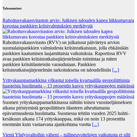
Talousuutiset
Rahoitusvakausviraston arvio: Julkisen talouden kapea liikkumavara
korostaa pankkien kriisivalmiuksien merkitystä
Rahoitusvakausvirasto (RVV) on julkaissut päivitetyn arvion
suomalaispankkien valmiudesta kriisinratkaisuun, jolla ehkäistään
pankkien kaatumisen laajamittaisia vaikutuksia. Raportissa RVV
avaa pankkien kriisinratkaisujärjestelmän toimintaa ja miten
pankkien kriisitilanteisiin varaudutaan. Pankkien
kriisinratkaisujärjestelmän tarkoituksena on taloudellisiin
[...]
Yrityskauppamarkkina vilkastui toisella kvartaalilla geopoliittisista
haasteista huolimatta – 13 prosentin kasvu yrityskauppojen määrässä
Suomen yrityskauppamarkkinassa nähtiin toisen vuosineljänneksen
aikana piristymistä geopoliittisen tilanteen aiheuttamasta
epävarmuudesta huolimatta. Suomessa tehtiin vuoden 2025 huhti–
kesäkuun aikana 174 yrityskauppaa, mikä on noin 13 prosenttia
enemmän kuin vastaavana ajankohtana vuotta
[...]
Vienti Yhdysvaltoihin väheni – tullineuvottelujen vaikutusta ei silti