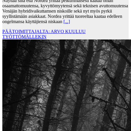
Näyttää siltä että Nordea yrittää pelkurimaisesti kaataa oman
osaamattomuutensa, kyvyttömyytensä sekä teknisen avuttomuutensa
Venäjän hybridivaikuttamsen niskoille sekä nyt myös pyrkii
syyllistämään asiakkaat. Nordea yrittää tuoreeltaa kaataa edelleen
ongelmansa käyttäjiensä niskaan
[...]
PÄÄTOIMITTAJALTA: ARVO KUULUU
TYÖTTÖMÄLLEKIN