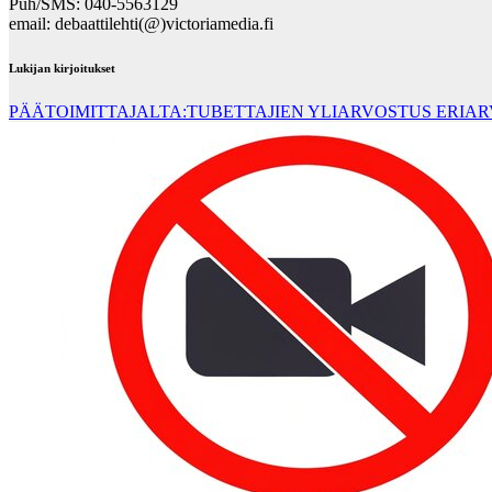
Puh/SMS: 040-5563129
email: debaattilehti(@)victoriamedia.fi
Lukijan kirjoitukset
PÄÄTOIMITTAJALTA:TUBETTAJIEN YLIARVOSTUS ERIA