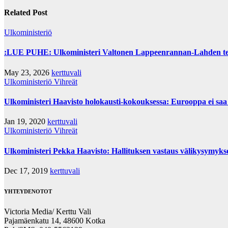
Related Post
Ulkoministeriö
:LUE PUHE: Ulkoministeri Valtonen Lappeenrannan-Lahden tekni
May 23, 2026
kerttuvali
Ulkoministeriö
Vihreät
Ulkoministeri Haavisto holokausti-kokouksessa: Eurooppa ei saa
Jan 19, 2020
kerttuvali
Ulkoministeriö
Vihreät
Ulkoministeri Pekka Haavisto: Hallituksen vastaus välikysymyksee
Dec 17, 2019
kerttuvali
YHTEYDENOTOT
Victoria Media/ Kerttu Vali
Pajamäenkatu 14, 48600 Kotka