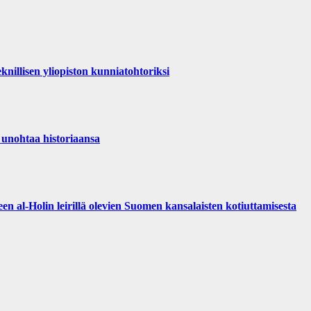
llisen yliopiston kunniatohtoriksi
 unohtaa historiaansa
n al-Holin leirillä olevien Suomen kansalaisten kotiuttamisesta