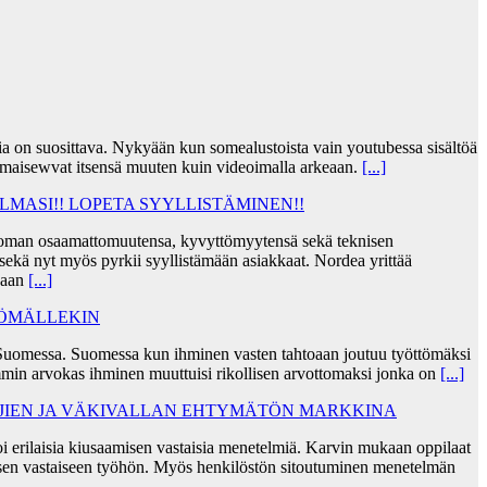
jia on suosittava. Nykyään kun somealustoista vain youtubessa sisältöä
lmaisewvat itsensä muuten kuin videoimalla arkeaan.
[...]
MASI!! LOPETA SYYLLISTÄMINEN!!
taa oman osaamattomuutensa, kyvyttömyytensä sekä teknisen
ekä nyt myös pyrkii syyllistämään asiakkaat. Nordea yrittää
skaan
[...]
TÖMÄLLEKIN
Suomessa. Suomessa kun ihminen vasten tahtoaan joutuu työttömäksi
min arvokas ihminen muuttuisi rikollisen arvottomaksi jonka on
[...]
AJIEN JA VÄKIVALLAN EHTYMÄTÖN MARKKINA
i erilaisia kiusaamisen vastaisia menetelmiä. Karvin mukaan oppilaat
sen vastaiseen työhön. Myös henkilöstön sitoutuminen menetelmän