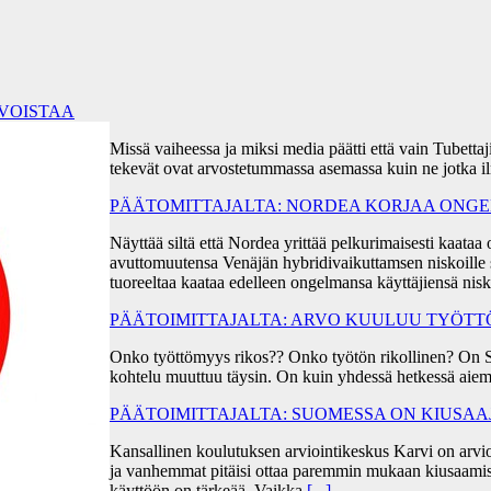
RVOISTAA
Missä vaiheessa ja miksi media päätti että vain Tubetta
tekevät ovat arvostetummassa asemassa kuin ne jotka i
PÄÄTOMITTAJALTA: NORDEA KORJAA ONGEL
Näyttää siltä että Nordea yrittää pelkurimaisesti kaa
avuttomuutensa Venäjän hybridivaikuttamsen niskoille s
tuoreeltaa kaataa edelleen ongelmansa käyttäjiensä ni
PÄÄTOIMITTAJALTA: ARVO KUULUU TYÖT
Onko työttömyys rikos?? Onko työtön rikollinen? On 
kohtelu muuttuu täysin. On kuin yhdessä hetkessä aiem
PÄÄTOIMITTAJALTA: SUOMESSA ON KIUSA
Kansallinen koulutuksen arviointikeskus Karvi on arvio
ja vanhemmat pitäisi ottaa paremmin mukaan kiusaami
käyttöön on tärkeää. Vaikka
[...]