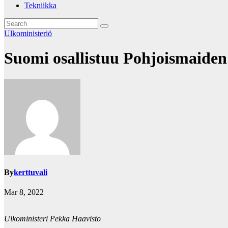
Tekniikka
Ulkoministeriö
Suomi osallistuu Pohjoismaide
By
kerttuvali
Mar 8, 2022
Ulkoministeri Pekka Haavisto