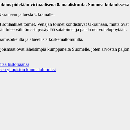
ous pidetään virtuaalisena 8. maaliskuuta. Suomea kokouksessa 
rainaan ja tuesta Ukrainalle.
 sotilaalliset toimet. Venäjän toimet kohdistuvat Ukrainaan, mutta ova
 tulee välittömästi pysäyttää sotatoimet ja palata neuvottelupöytään.
äämisoikeutta ja alueellista koskemattomuutta.
ohjoismaat ovat läheisimpiä kumppaneita Suomelle, joten arvostan paljon 
taa historiaansa
n yliopiston kunniatohtoriksi