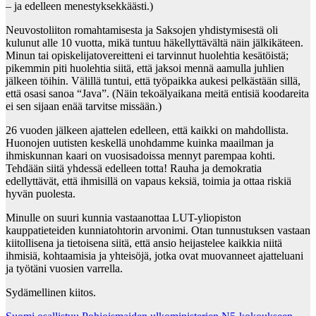
– ja edelleen menestyksekkäästi.)
Neuvostoliiton romahtamisesta ja Saksojen yhdistymisestä oli
kulunut alle 10 vuotta, mikä tuntuu häkellyttävältä näin jälkikäteen.
Minun tai opiskelijatovereitteni ei tarvinnut huolehtia kesätöistä;
pikemmin piti huolehtia siitä, että jaksoi mennä aamulla juhlien
jälkeen töihin. Välillä tuntui, että työpaikka aukesi pelkästään sillä,
että osasi sanoa “Java”. (Näin tekoälyaikana meitä entisiä koodareita
ei sen sijaan enää tarvitse missään.)
26 vuoden jälkeen ajattelen edelleen, että kaikki on mahdollista.
Huonojen uutisten keskellä unohdamme kuinka maailman ja
ihmiskunnan kaari on vuosisadoissa mennyt parempaa kohti.
Tehdään siitä yhdessä edelleen totta! Rauha ja demokratia
edellyttävät, että ihmisillä on vapaus keksiä, toimia ja ottaa riskiä
hyvän puolesta.
Minulle on suuri kunnia vastaanottaa LUT-yliopiston
kauppatieteiden kunniatohtorin arvonimi. Otan tunnustuksen vastaan
kiitollisena ja tietoisena siitä, että ansio heijastelee kaikkia niitä
ihmisiä, kohtaamisia ja yhteisöjä, jotka ovat muovanneet ajatteluani
ja työtäni vuosien varrella.
Sydämellinen kiitos.