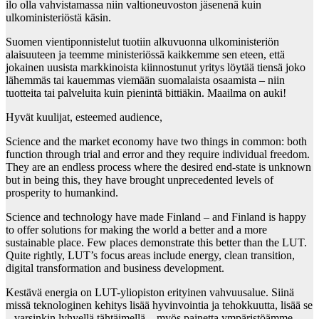
ilo olla vahvistamassa niin valtioneuvoston jäsenenä kuin
ulkoministeriöstä käsin.
Suomen vientiponnistelut tuotiin alkuvuonna ulkoministeriön
alaisuuteen ja teemme ministeriössä kaikkemme sen eteen, että
jokainen uusista markkinoista kiinnostunut yritys löytää tiensä joko
lähemmäs tai kauemmas viemään suomalaista osaamista – niin
tuotteita tai palveluita kuin pienintä bittiäkin. Maailma on auki!
Hyvät kuulijat, esteemed audience,
Science and the market economy have two things in common: both
function through trial and error and they require individual freedom.
They are an endless process where the desired end-state is unknown
but in being this, they have brought unprecedented levels of
prosperity to humankind.
Science and technology have made Finland – and Finland is happy
to offer solutions for making the world a better and a more
sustainable place. Few places demonstrate this better than the LUT.
Quite rightly, LUT’s focus areas include energy, clean transition,
digital transformation and business development.
Kestävä energia on LUT-yliopiston erityinen vahvuusalue. Siinä
missä teknologinen kehitys lisää hyvinvointia ja tehokkuutta, lisää se
– varsinkin lyhyellä tähtäimellä – myös painetta ympäristöämme