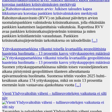
korostaa pankkien kriisivalmiuksien merkitystä
Rahoitusvakausvirasto (RVV) on julkaissut päivitetyn arvion
suomalaispankkien valmiudesta kriisinratkaisuun, jolla ehkäistään
pankkien kaatumisen laajamittaisia vaikutuksia. Raportissa RVV
avaa pankkien kriisinratkaisujärjestelmän toimintaa ja miten
pankkien kriisitilanteisiin varaudutaan. Pankkien
kriisinratkaisujärjestelmän tarkoituksena on taloudellisiin
[...]
Yrityskauppamarkkina vilkastui toisella kvartaalilla geopoliittisista
haasteista huolimatta – 13 prosentin kasvu yrityskauppojen määrässä
Suomen yrityskauppamarkkinassa nähtiin toisen vuosineljänneksen
aikana piristymistä geopoliittisen tilanteen aiheuttamasta
epävarmuudesta huolimatta. Suomessa tehtiin vuoden 2025 huhti–
kesäkuun aikana 174 yrityskauppaa, mikä on noin 13 prosenttia
enemmän kuin vastaavana ajankohtana vuotta
[...]
Vienti Yhdysvaltoihin väheni – tullineuvottelujen vaikutusta ei silti
näy
Tavaroiden ja palveluiden vienti Yhdysvaltoihin väheni vuoden