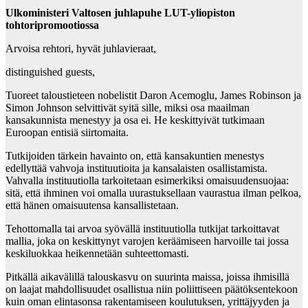
Ulkoministeri Valtosen juhlapuhe LUT-yliopiston
tohtoripromootiossa
Arvoisa rehtori, hyvät juhlavieraat,
distinguished guests,
Tuoreet taloustieteen nobelistit Daron Acemoglu, James Robinson ja
Simon Johnson selvittivät syitä sille, miksi osa maailman
kansakunnista menestyy ja osa ei. He keskittyivät tutkimaan
Euroopan entisiä siirtomaita.
Tutkijoiden tärkein havainto on, että kansakuntien menestys
edellyttää vahvoja instituutioita ja kansalaisten osallistamista.
Vahvalla instituutiolla tarkoitetaan esimerkiksi omaisuudensuojaa:
sitä, että ihminen voi omalla uurastuksellaan vaurastua ilman pelkoa,
että hänen omaisuutensa kansallistetaan.
Tehottomalla tai arvoa syövällä instituutiolla tutkijat tarkoittavat
mallia, joka on keskittynyt varojen keräämiseen harvoille tai jossa
keskiluokkaa heikennetään suhteettomasti.
Pitkällä aikavälillä talouskasvu on suurinta maissa, joissa ihmisillä
on laajat mahdollisuudet osallistua niin poliittiseen päätöksentekoon
kuin oman elintasonsa rakentamiseen koulutuksen, yrittäjyyden ja