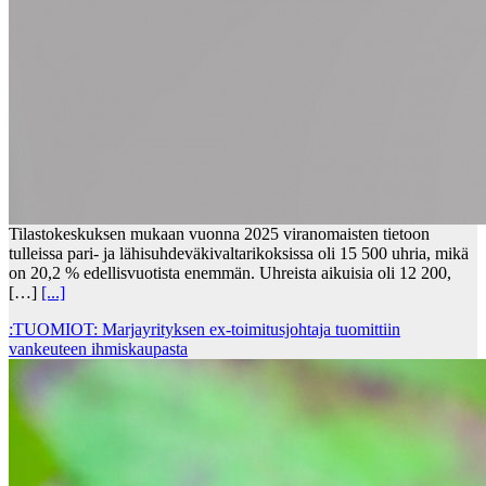
Tilastokeskuksen mukaan vuonna 2025 viranomaisten tietoon
tulleissa pari- ja lähisuhdeväkivaltarikoksissa oli 15 500 uhria, mikä
on 20,2 % edellisvuotista enemmän. Uhreista aikuisia oli 12 200,
[…]
[...]
:TUOMIOT: Marjayrityksen ex-toimitusjohtaja tuomittiin
vankeuteen ihmiskaupasta