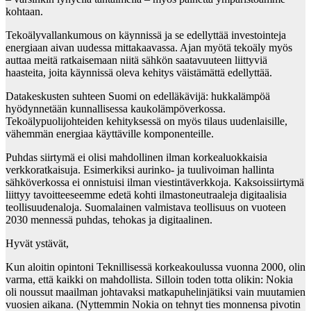
kohtaan.
Tekoälyvallankumous on käynnissä ja se edellyttää investointeja
energiaan aivan uudessa mittakaavassa. Ajan myötä tekoäly myös
auttaa meitä ratkaisemaan niitä sähkön saatavuuteen liittyviä
haasteita, joita käynnissä oleva kehitys väistämättä edellyttää.
Datakeskusten suhteen Suomi on edelläkävijä: hukkalämpöä
hyödynnetään kunnallisessa kaukolämpöverkossa.
Tekoälypuolijohteiden kehityksessä on myös tilaus uudenlaisille,
vähemmän energiaa käyttäville komponenteille.
Puhdas siirtymä ei olisi mahdollinen ilman korkealuokkaisia
verkkoratkaisuja. Esimerkiksi aurinko- ja tuulivoiman hallinta
sähköverkossa ei onnistuisi ilman viestintäverkkoja. Kaksoissiirtymä
liittyy tavoitteeseemme edetä kohti ilmastoneutraaleja digitaalisia
teollisuudenaloja. Suomalainen valmistava teollisuus on vuoteen
2030 mennessä puhdas, tehokas ja digitaalinen.
Hyvät ystävät,
Kun aloitin opintoni Teknillisessä korkeakoulussa vuonna 2000, olin
varma, että kaikki on mahdollista. Silloin toden totta olikin: Nokia
oli noussut maailman johtavaksi matkapuhelinjätiksi vain muutamien
vuosien aikana. (Nyttemmin Nokia on tehnyt ties monnensa pivotin