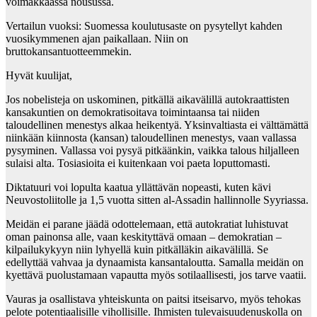
voimakkaassa nousussa.
Vertailun vuoksi: Suomessa koulutusaste on pysytellyt kahden
vuosikymmenen ajan paikallaan. Niin on
bruttokansantuotteemmekin.
Hyvät kuulijat,
Jos nobelisteja on uskominen, pitkällä aikavälillä autokraattisten
kansakuntien on demokratisoitava toimintaansa tai niiden
taloudellinen menestys alkaa heikentyä. Yksinvaltiasta ei välttämättä
niinkään kiinnosta (kansan) taloudellinen menestys, vaan vallassa
pysyminen. Vallassa voi pysyä pitkäänkin, vaikka talous hiljalleen
sulaisi alta. Tosiasioita ei kuitenkaan voi paeta loputtomasti.
Diktatuuri voi lopulta kaatua yllättävän nopeasti, kuten kävi
Neuvostoliitolle ja 1,5 vuotta sitten al-Assadin hallinnolle Syyriassa.
Meidän ei parane jäädä odottelemaan, että autokratiat luhistuvat
oman painonsa alle, vaan keskityttävä omaan – demokratian –
kilpailukykyyn niin lyhyellä kuin pitkälläkin aikavälillä. Se
edellyttää vahvaa ja dynaamista kansantaloutta. Samalla meidän on
kyettävä puolustamaan vapautta myös sotilaallisesti, jos tarve vaatii.
Vauras ja osallistava yhteiskunta on paitsi itseisarvo, myös tehokas
pelote potentiaalisille vihollisille. Ihmisten tulevaisuudenuskolla on