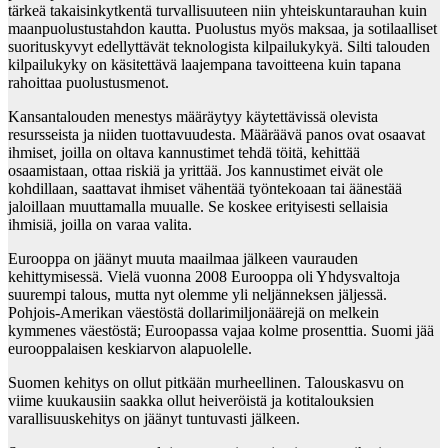
tärkeä takaisinkytkentä turvallisuuteen niin yhteiskuntarauhan kuin
maanpuolustustahdon kautta. Puolustus myös maksaa, ja sotilaalliset
suorituskyvyt edellyttävät teknologista kilpailukykyä. Silti talouden
kilpailukyky on käsitettävä laajempana tavoitteena kuin tapana
rahoittaa puolustusmenot.
Kansantalouden menestys määräytyy käytettävissä olevista
resursseista ja niiden tuottavuudesta. Määräävä panos ovat osaavat
ihmiset, joilla on oltava kannustimet tehdä töitä, kehittää
osaamistaan, ottaa riskiä ja yrittää. Jos kannustimet eivät ole
kohdillaan, saattavat ihmiset vähentää työntekoaan tai äänestää
jaloillaan muuttamalla muualle. Se koskee erityisesti sellaisia
ihmisiä, joilla on varaa valita.
Eurooppa on jäänyt muuta maailmaa jälkeen vaurauden
kehittymisessä. Vielä vuonna 2008 Eurooppa oli Yhdysvaltoja
suurempi talous, mutta nyt olemme yli neljänneksen jäljessä.
Pohjois-Amerikan väestöstä dollarimiljonäärejä on melkein
kymmenes väestöstä; Euroopassa vajaa kolme prosenttia. Suomi jää
eurooppalaisen keskiarvon alapuolelle.
Suomen kehitys on ollut pitkään murheellinen. Talouskasvu on
viime kuukausiin saakka ollut heiveröistä ja kotitalouksien
varallisuuskehitys on jäänyt tuntuvasti jälkeen.