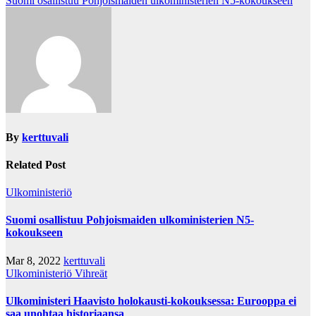
Post
Suomi osallistuu Pohjoismaiden ulkoministerien N5-kokoukseen
navigation
By
kerttuvali
Related Post
Ulkoministeriö
Suomi osallistuu Pohjoismaiden ulkoministerien N5-
kokoukseen
Mar 8, 2022
kerttuvali
Ulkoministeriö
Vihreät
Ulkoministeri Haavisto holokausti-kokouksessa: Eurooppa ei
saa unohtaa historiaansa