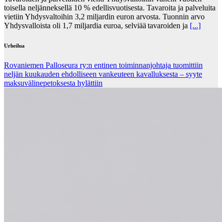
toisella neljänneksellä 10 % edellisvuotisesta. Tavaroita ja palveluita
vietiin Yhdysvaltoihin 3,2 miljardin euron arvosta. Tuonnin arvo
Yhdysvalloista oli 1,7 miljardia euroa, selviää tavaroiden ja
[...]
Urheilua
Rovaniemen Palloseura ry:n entinen toiminnanjohtaja tuo­mit­tiin
neljän kuu­kau­den eh­dol­li­seen van­keu­teen ka­val­luk­ses­ta – syyte
mak­su­vä­li­ne­pe­tok­ses­ta hy­lät­tiin