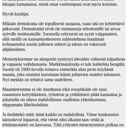
itärajan tuntumassa, mistä omat vanhempani ovat myös kotoisin.
Hyvät kuulijat,
Mikään demokratia ole lopullisesti suojassa, vaan sitä on kehitettävä
jatkuvasti. Demokratiat eivät ole immuuneja tehottomille tai arvoa
syöville instituutioille. Suomella erityisesti on syytä valppauteen,
sillä meillä on kansantuotteeseen suhteutettuna maailman
kolmanneksi suurin julkinen sektori ja talous on vakavasti
alijäämäinen.
Menestyksemme on alunperin syntynyt ideoiden välisestä kilpailusta
ja vapaasta vaihdannasta. Markkinataloutta ei tule kahlehtia hengiltä.
Suomi oli 1900-luvulla loistava esimerkki alun perin köyhästä
maasta, joka onnistui kuromaan kiinni johtavien maiden tulotason.
Nyt meidän on tehtävä sama uudelleen.
Maantieteemme ei ole muuttunut eikä reseptikään ole uusi:
osaamisen kerryttämisen, työnteon ja yrittämisen pitää kannattaa ja
jokaisella on oltava mahdollisuus osallistua yhteiskuntaan,
riippumatta lähtökohdista.
Ja tiedättekö mitä: tämä kaikki on mahdollista. Viime kuukausien
talousluvut lupaavat, että vienti olisi alkanut taas vetää ja
tehdastuotanto on kasvussa. Tätä yritysten menestymisen polkua on