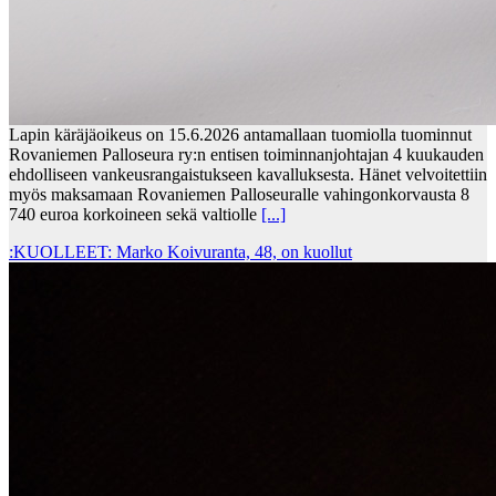
Lapin käräjäoikeus on 15.6.2026 antamallaan tuomiolla tuominnut
Rovaniemen Palloseura ry:n entisen toiminnanjohtajan 4 kuukauden
ehdolliseen vankeusrangaistukseen kavalluksesta. Hänet velvoitettiin
myös maksamaan Rovaniemen Palloseuralle vahingonkorvausta 8
740 euroa korkoineen sekä valtiolle
[...]
:KUOLLEET: Marko Koivuranta, 48, on kuollut