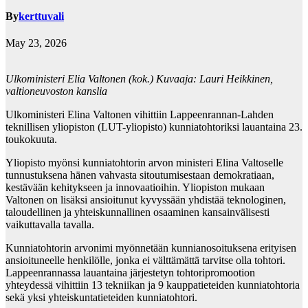
By
kerttuvali
May 23, 2026
Ulkoministeri Elia Valtonen (kok.) Kuvaaja: Lauri Heikkinen,
valtioneuvoston kanslia
Ulkoministeri Elina Valtonen vihittiin Lappeenrannan-Lahden
teknillisen yliopiston (LUT-yliopisto) kunniatohtoriksi lauantaina 23.
toukokuuta.
Yliopisto myönsi kunniatohtorin arvon ministeri Elina Valtoselle
tunnustuksena hänen vahvasta sitoutumisestaan demokratiaan,
kestävään kehitykseen ja innovaatioihin. Yliopiston mukaan
Valtonen on lisäksi ansioitunut kyvyssään yhdistää teknologinen,
taloudellinen ja yhteiskunnallinen osaaminen kansainvälisesti
vaikuttavalla tavalla.
Kunniatohtorin arvonimi myönnetään kunnianosoituksena erityisen
ansioituneelle henkilölle, jonka ei välttämättä tarvitse olla tohtori.
Lappeenrannassa lauantaina järjestetyn tohtoripromootion
yhteydessä vihittiin 13 tekniikan ja 9 kauppatieteiden kunniatohtoria
sekä yksi yhteiskuntatieteiden kunniatohtori.