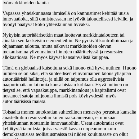
työmarkkinoiden kautta.
Vapaassa yhteiskunnassa ihmisellä on kannustimet kehittää uusia
innovaatioita, sillä onnistuessaan ne lyövät taloudellisesti leiville, ja
hyödyt päätyvät koko yhteiskunnan hyväksi.
Nykyisin autoritäärisetkin maat luottavat markkinatalouteen tai
ainakin sen keskeisiin elementteihin. Ne pyrkivät kontrolloimaan ja
ohjaamaan taloutta, mutta näkevät markkinoiden olevan
mekanismina ylivoimainen hintojen määrittelyssä ja resurssien
allokaatiossa. Ne myös käyvät kansainvälistä kauppaa.
Tämä on globaalisti katsottuna sekä huono että hyvä uutinen. Huono
uutinen se on siksi, että suhteellisen elinvoimainen talous ylläpitää
autoritäärisiä hallintoja, ja niillä on taipumus olla aggressiivisia
naapurimaitaan tai omia kansalaisiaan kohtaan. Hyvä uutinen on
tietysti se, että vapaakauppa, markkinatalous ja kapitalismi ovat
nostaneet satoja miljoonia ihmisiä pois köyhyydestä, myös
autoritäärisissä maissa.
Toisaalta monen autokratian suhteellinen menestys perustuu kansalta
anastettuihin resursseihin kuten raaka-aineisiin; ei niinkään
yhteiskunnan tuottamiin innovaatioihin. Useat autokratiat ovat
kehittyviä talouksia, joissa väestö kasvaa nopeammin kuin
demokraattisissa teollisuusmaissa tai niiden koulutusaste on ollut