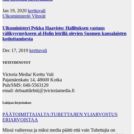
Jan 19, 2020
kerttuvali
Ulkoministeriö
Vihreät
Ulkoministeri Pekka Haavisto: Hallituksen vastaus
välikysymykseen al-Holin leirillä olevien Suomen kansalaisten
kotiuttamisesta
Dec 17, 2019
kerttuvali
YHTEYDENOTOT
Victoria Media/ Kerttu Vali
Pajamäenkatu 14, 48600 Kotka
Puh/SMS: 040-5563129
email: debaattilehti(@)victoriamedia.fi
Lukijan kirjoitukset
PÄÄTOIMITTAJALTA:TUBETTAJIEN YLIARVOSTUS
ERIARVOISTAA
Missä vaiheessa ja miksi media päätti että vain Tubettajia on