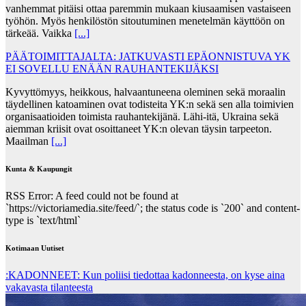
vanhemmat pitäisi ottaa paremmin mukaan kiusaamisen vastaiseen
työhön. Myös henkilöstön sitoutuminen menetelmän käyttöön on
tärkeää. Vaikka
[...]
PÄÄTOIMITTAJALTA: JATKUVASTI EPÄONNISTUVA YK
EI SOVELLU ENÄÄN RAUHANTEKIJÄKSI
Kyvyttömyys, heikkous, halvaantuneena oleminen sekä moraalin
täydellinen katoaminen ovat todisteita YK:n sekä sen alla toimivien
organisaatioiden toimista rauhantekijänä. Lähi-itä, Ukraina sekä
aiemman kriisit ovat osoittaneet YK:n olevan täysin tarpeeton.
Maailman
[...]
Kunta & Kaupungit
RSS Error: A feed could not be found at
`https://victoriamedia.site/feed/`; the status code is `200` and content-
type is `text/html`
Kotimaan Uutiset
:KADONNEET: Kun poliisi tiedottaa kadonneesta, on kyse aina
vakavasta tilanteesta