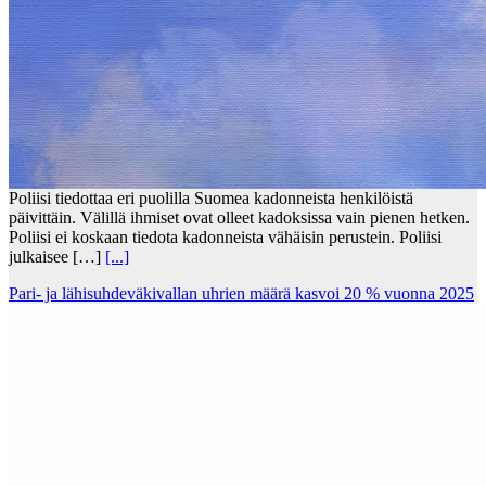
Poliisi tiedottaa eri puolilla Suomea kadonneista henkilöistä
päivittäin. Välillä ihmiset ovat olleet kadoksissa vain pienen hetken.
Poliisi ei koskaan tiedota kadonneista vähäisin perustein. Poliisi
julkaisee […]
[...]
Pari- ja lähisuhdeväkivallan uhrien määrä kasvoi 20 % vuonna 2025