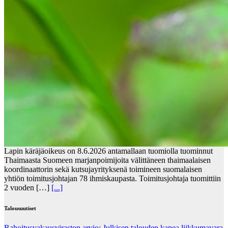
Lapin käräjäoikeus on 8.6.2026 antamallaan tuomiolla tuominnut
Thaimaasta Suomeen marjanpoimijoita välittäneen thaimaalaisen
koordinaattorin sekä kutsujayrityksenä toimineen suomalaisen
yhtiön toimitusjohtajan 78 ihmiskaupasta. Toimitusjohtaja tuomittiin
2 vuoden […]
[...]
Talousuutiset
Rahoitusvakausviraston arvio: Julkisen talouden kapea liikkumavara