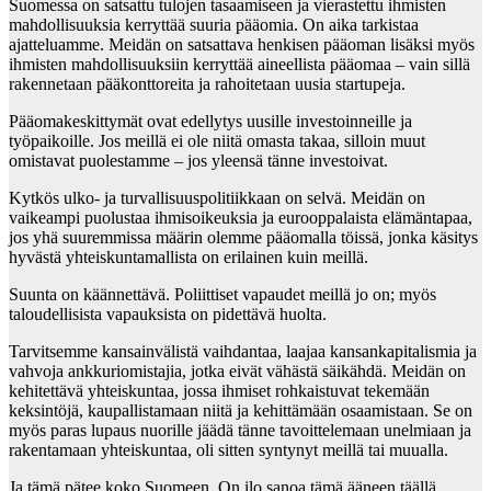
Suomessa on satsattu tulojen tasaamiseen ja vierastettu ihmisten
mahdollisuuksia kerryttää suuria pääomia. On aika tarkistaa
ajatteluamme. Meidän on satsattava henkisen pääoman lisäksi myös
ihmisten mahdollisuuksiin kerryttää aineellista pääomaa – vain sillä
rakennetaan pääkonttoreita ja rahoitetaan uusia startupeja.
Pääomakeskittymät ovat edellytys uusille investoinneille ja
työpaikoille. Jos meillä ei ole niitä omasta takaa, silloin muut
omistavat puolestamme – jos yleensä tänne investoivat.
Kytkös ulko- ja turvallisuuspolitiikkaan on selvä. Meidän on
vaikeampi puolustaa ihmisoikeuksia ja eurooppalaista elämäntapaa,
jos yhä suuremmissa määrin olemme pääomalla töissä, jonka käsitys
hyvästä yhteiskuntamallista on erilainen kuin meillä.
Suunta on käännettävä. Poliittiset vapaudet meillä jo on; myös
taloudellisista vapauksista on pidettävä huolta.
Tarvitsemme kansainvälistä vaihdantaa, laajaa kansankapitalismia ja
vahvoja ankkuriomistajia, jotka eivät vähästä säikähdä. Meidän on
kehitettävä yhteiskuntaa, jossa ihmiset rohkaistuvat tekemään
keksintöjä, kaupallistamaan niitä ja kehittämään osaamistaan. Se on
myös paras lupaus nuorille jäädä tänne tavoittelemaan unelmiaan ja
rakentamaan yhteiskuntaa, oli sitten syntynyt meillä tai muualla.
Ja tämä pätee koko Suomeen. On ilo sanoa tämä ääneen täällä