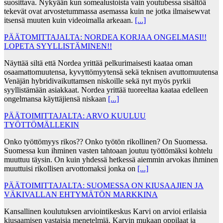
suosittava. Nykyään kun somealustoista vain youtubessa sisältöä
tekevät ovat arvostetummassa asemassa kuin ne jotka ilmaisewvat
itsensä muuten kuin videoimalla arkeaan.
[...]
PÄÄTOMITTAJALTA: NORDEA KORJAA ONGELMASI!!
LOPETA SYYLLISTÄMINEN!!
Näyttää siltä että Nordea yrittää pelkurimaisesti kaataa oman
osaamattomuutensa, kyvyttömyytensä sekä teknisen avuttomuutensa
Venäjän hybridivaikuttamsen niskoille sekä nyt myös pyrkii
syyllistämään asiakkaat. Nordea yrittää tuoreeltaa kaataa edelleen
ongelmansa käyttäjiensä niskaan
[...]
PÄÄTOIMITTAJALTA: ARVO KUULUU
TYÖTTÖMÄLLEKIN
Onko työttömyys rikos?? Onko työtön rikollinen? On Suomessa.
Suomessa kun ihminen vasten tahtoaan joutuu työttömäksi kohtelu
muuttuu täysin. On kuin yhdessä hetkessä aiemmin arvokas ihminen
muuttuisi rikollisen arvottomaksi jonka on
[...]
PÄÄTOIMITTAJALTA: SUOMESSA ON KIUSAAJIEN JA
VÄKIVALLAN EHTYMÄTÖN MARKKINA
Kansallinen koulutuksen arviointikeskus Karvi on arvioi erilaisia
kiusaamisen vastaisia menetelmiä. Karvin mukaan oppilaat ja