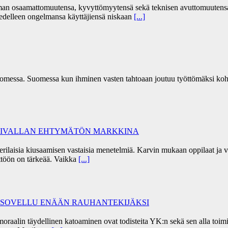
a oman osaamattomuutensa, kyvyttömyytensä sekä teknisen avuttomuutens
a edelleen ongelmansa käyttäjiensä niskaan
[...]
omessa. Suomessa kun ihminen vasten tahtoaan joutuu työttömäksi koh
ÄKIVALLAN EHTYMÄTÖN MARKKINA
 erilaisia kiusaamisen vastaisia menetelmiä. Karvin mukaan oppilaat j
töön on tärkeää. Vaikka
[...]
I SOVELLU ENÄÄN RAUHANTEKIJÄKSI
alin täydellinen katoaminen ovat todisteita YK:n sekä sen alla toimiv