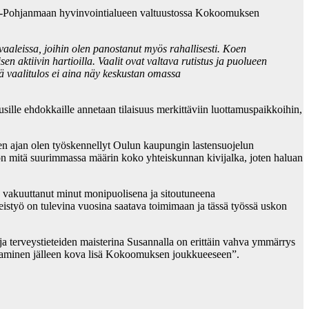
is-Pohjanmaan hyvinvointialueen valtuustossa Kokoomuksen
 vaaleissa, joihin olen panostanut myös rahallisesti. Koen
n aktiivin hartioilla. Vaalit ovat valtava rutistus ja puolueen
tä vaalitulos ei aina näy keskustan omassa
uusille ehdokkaille annetaan tilaisuus merkittäviin luottamuspaikkoihin,
n ajan olen työskennellyt Oulun kaupungin lastensuojelun
 on mitä suurimmassa määrin koko yhteiskunnan kivijalka, joten haluan
akuuttanut minut monipuolisena ja sitoutuneena
teistyö on tulevina vuosina saatava toimimaan ja tässä työssä uskon
terveystieteiden maisterina Susannalla on erittäin vahva ymmärrys
osaaminen jälleen kova lisä Kokoomuksen joukkueeseen”.