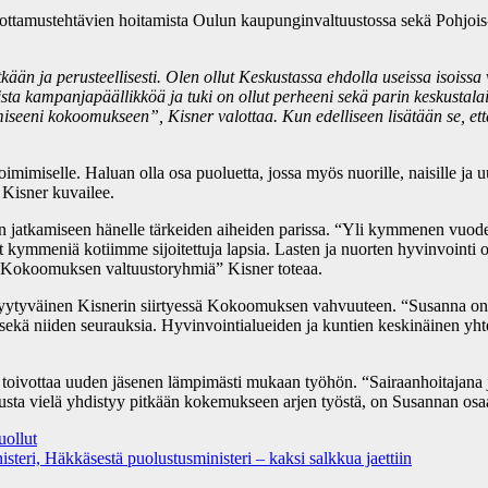
uottamustehtävien hoitamista Oulun kaupunginvaltuustossa sekä Pohjo
ään ja perusteellisesti. Olen ollut Keskustassa ehdolla useissa isoissa
sta kampanjapäällikköä ja tuki on ollut perheeni sekä parin keskustalaise
ymiseeni kokoomukseen”, Kisner valottaa. Kun edelliseen lisätään se, et
oimimiselle. Haluan olla osa puoluetta, jossa myös nuorille, naisille ja 
 Kisner kuvailee.
jatkamiseen hänelle tärkeiden aiheiden parissa. “Yli kymmenen vuode
ut kymmeniä kotiimme sijoitettuja lapsia. Lasten ja nuorten hyvinvointi
ana Kokoomuksen valtuustoryhmiä” Kisner toteaa.
yväinen Kisnerin siirtyessä Kokoomuksen vahvuuteen. “Susanna on v
ä sekä niiden seurauksia. Hyvinvointialueiden ja kuntien keskinäinen yh
ottaa uuden jäsenen lämpimästi mukaan työhön. “Sairaanhoitajana ja 
tausta vielä yhdistyy pitkään kokemukseen arjen työstä, on Susannan 
uollut
ri, Häkkäsestä puolustusministeri – kaksi salkkua jaettiin