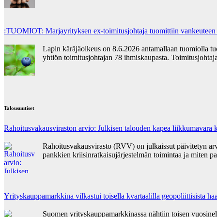
:TUOMIOT: Marjayrityksen ex-toimitusjohtaja tuomittiin vankeuteen
Lapin käräjäoikeus on 8.6.2026 antamallaan tuomiolla t
yhtiön toimitusjohtajan 78 ihmiskaupasta. Toimitusjohta
Talousuutiset
Rahoitusvakausviraston arvio: Julkisen talouden kapea liikkumavara k
Rahoitusvakausvirasto (RVV) on julkaissut päivitetyn ar
pankkien kriisinratkaisujärjestelmän toimintaa ja miten pa
Yrityskauppamarkkina vilkastui toisella kvartaalilla geopoliittisista 
Suomen yrityskauppamarkkinassa nähtiin toisen vuosinelj