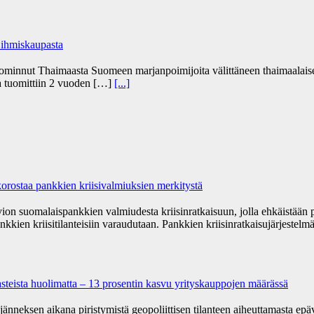
 ihmiskaupasta
uominnut Thaimaasta Suomeen marjanpoimijoita välittäneen thaimaalaise
ja tuomittiin 2 vuoden […]
[...]
orostaa pankkien kriisivalmiuksien merkitystä
vion suomalaispankkien valmiudesta kriisinratkaisuun, jolla ehkäistään
nkkien kriisitilanteisiin varaudutaan. Pankkien kriisinratkaisujärjestelm
haasteista huolimatta – 13 prosentin kasvu yrityskauppojen määrässä
änneksen aikana piristymistä geopoliittisen tilanteen aiheuttamasta e