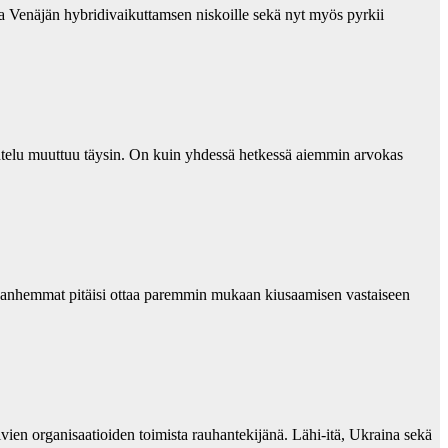
a Venäjän hybridivaikuttamsen niskoille sekä nyt myös pyrkii
telu muuttuu täysin. On kuin yhdessä hetkessä aiemmin arvokas
a vanhemmat pitäisi ottaa paremmin mukaan kiusaamisen vastaiseen
ien organisaatioiden toimista rauhantekijänä. Lähi-itä, Ukraina sekä