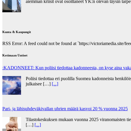
aiemman kriisit ovat osoittaneet YK:n olevan täysin tar
Kunta & Kaupungit
RSS Error: A feed could not be found at `https://victoriamedia.site/feed
Kotimaan Uutiset
:KADONNEET: Kun poliisi tiedottaa kadonneesta, on kyse aina vakav
Poliisi tiedottaa eri puolilla Suomea kadonneista henkilöis
julkaisee […]
[...]
Pari- ja lähisuhdeväkivallan uhrien määrä kasvoi 20 % vuonna 2025
Tilastokeskuksen mukaan vuonna 2025 viranomaisten tietoo
[…]
[...]