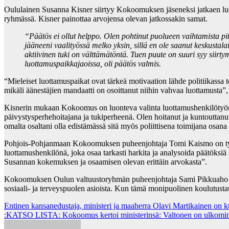
Oululainen Susanna Kisner siirtyy Kokoomuksen jäseneksi jatkaen l
ryhmässä. Kisner painottaa arvojensa olevan jatkossakin samat.
“Päätös ei ollut helppo. Olen pohtinut puolueen vaihtamista pitk
jääneeni vaalityössä melko yksin, sillä en ole saanut keskustalai
aktiivinen tuki on välttämätöntä. Tuen puute on suuri syy siirt
luottamuspaikkajaoissa, oli päätös valmis.
“Mieleiset luottamuspaikat ovat tärkeä motivaation lähde politiikassa t
mikäli äänestäjien mandaatti on osoittanut niihin vahvaa luottamusta”,
Kisnerin mukaan Kokoomus on luonteva valinta luottamushenkilötyön 
päivystysperhehoitajana ja tukiperheenä. Olen hoitanut ja kuntouttan
omalta osaltani olla edistämässä sitä myös poliittisena toimijana os
Pohjois-Pohjanmaan Kokoomuksen puheenjohtaja Tomi Kaismo on tyyt
luottamushenkilönä, joka osaa tarkasti harkita ja analysoida päätöksi
Susannan kokemuksen ja osaamisen olevan erittäin arvokasta”.
Kokoomuksen Oulun valtuustoryhmän puheenjohtaja Sami Pikkuaho toiv
sosiaali- ja terveyspuolen asioista. Kun tämä monipuolinen koulutus
Post
Entinen kansanedustaja, ministeri ja maaherra Olavi Martikainen on k
:KATSO LISTA: Kokoomus kertoi ministerinsä: Valtonen on ulkoministe
navigation