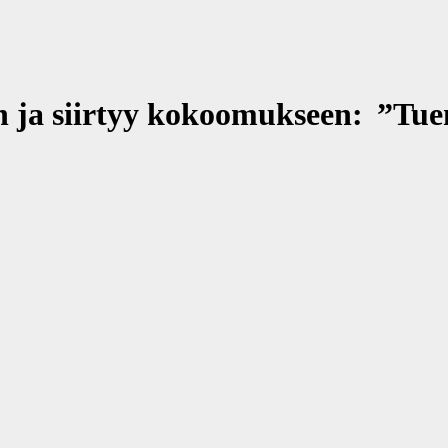
 ja siirtyy ko­koo­muk­seen: ”Tuen 