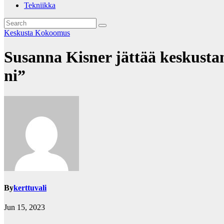
Tekniikka
Keskusta
Kokoomus
Susanna Kisner jättää kes­kus­tan
ni”
By
kerttuvali
Jun 15, 2023