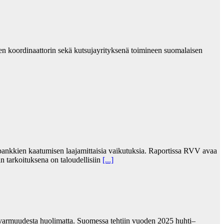
n koordinaattorin sekä kutsujayrityksenä toimineen suomalaisen
 pankkien kaatumisen laajamittaisia vaikutuksia. Raportissa RVV avaa
än tarkoituksena on taloudellisiin
[...]
pävarmuudesta huolimatta. Suomessa tehtiin vuoden 2025 huhti–