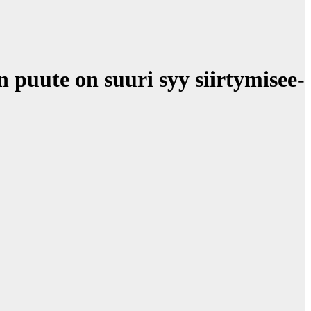
puute on suuri syy siir­ty­mi­see­