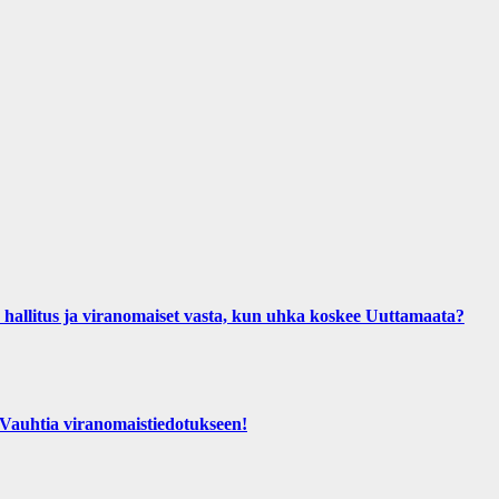
us ja viranomaiset vasta, kun uhka koskee Uuttamaata?
htia viranomaistiedotukseen!