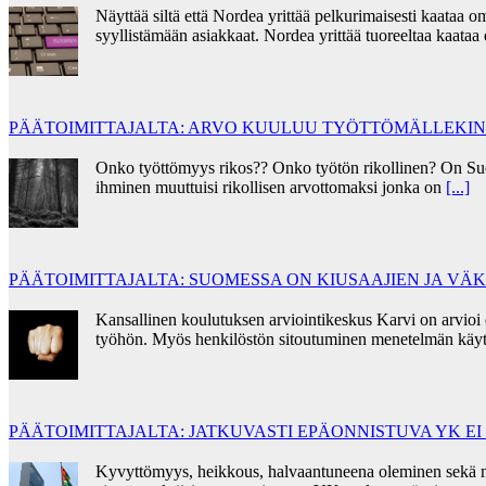
Näyttää siltä että Nordea yrittää pelkurimaisesti kaata
syyllistämään asiakkaat. Nordea yrittää tuoreeltaa kaata
PÄÄTOIMITTAJALTA: ARVO KUULUU TYÖTTÖMÄLLEKIN
Onko työttömyys rikos?? Onko työtön rikollinen? On Su
ihminen muuttuisi rikollisen arvottomaksi jonka on
[...]
PÄÄTOIMITTAJALTA: SUOMESSA ON KIUSAAJIEN JA V
Kansallinen koulutuksen arviointikeskus Karvi on arvioi
työhön. Myös henkilöstön sitoutuminen menetelmän käyt
PÄÄTOIMITTAJALTA: JATKUVASTI EPÄONNISTUVA YK E
Kyvyttömyys, heikkous, halvaantuneena oleminen sekä mora