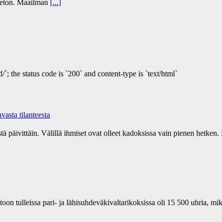
peeton. Maailman
[...]
/`; the status code is `200` and content-type is `text/html`
asta tilanteesta
tä päivittäin. Välillä ihmiset ovat olleet kadoksissa vain pienen hetken. 
n tulleissa pari- ja lähisuhdeväkivaltarikoksissa oli 15 500 uhria, mi