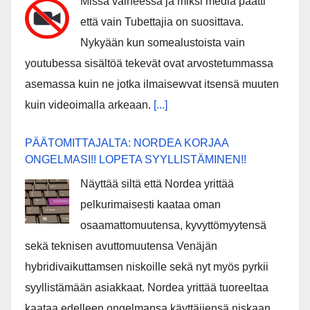
Missä vaiheessa ja miksi media päätti
että vain Tubettajia on suosittava.
Nykyään kun somealustoista vain
youtubessa sisältöä tekevät ovat arvostetummassa
asemassa kuin ne jotka ilmaisewvat itsensä muuten
kuin videoimalla arkeaan.
[...]
PÄÄTOMITTAJALTA: NORDEA KORJAA
ONGELMASI!! LOPETA SYYLLISTÄMINEN!!
Näyttää siltä että Nordea yrittää
pelkurimaisesti kaataa oman
osaamattomuutensa, kyvyttömyytensä
sekä teknisen avuttomuutensa Venäjän
hybridivaikuttamsen niskoille sekä nyt myös pyrkii
syyllistämään asiakkaat. Nordea yrittää tuoreeltaa
kaataa edelleen ongelmansa käyttäjiensä niskaan