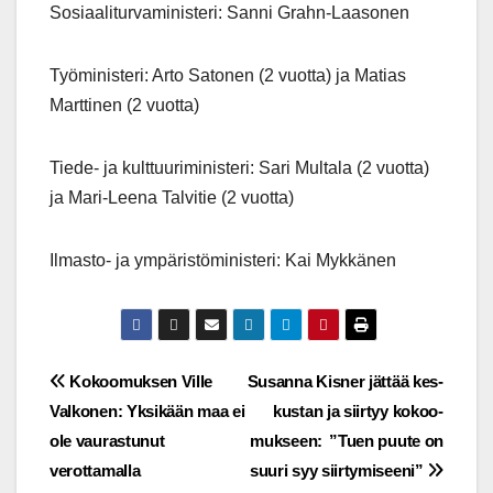
Sosiaaliturvaministeri: Sanni Grahn-Laasonen
Työministeri: Arto Satonen (2 vuotta) ja Matias
Marttinen (2 vuotta)
Tiede- ja kulttuuriministeri: Sari Multala (2 vuotta)
ja Mari-Leena Talvitie (2 vuotta)
Ilmasto- ja ympäristöministeri: Kai Mykkänen
Post
Kokoomuksen Ville
Susanna Kisner jättää kes­
Valkonen: Yksikään maa ei
kus­tan ja siirtyy ko­koo­
navigation
ole vaurastunut
muk­seen: ”Tuen puute on
verottamalla
suuri syy siir­ty­mi­see­ni”