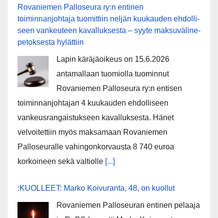
Rovaniemen Palloseura ry:n entinen
toiminnanjohtaja tuo­mit­tiin neljän kuu­kau­den eh­dol­li­
seen van­keu­teen ka­val­luk­ses­ta – syyte mak­su­vä­li­ne­
pe­tok­ses­ta hy­lät­tiin
Lapin käräjäoikeus on 15.6.2026
antamallaan tuomiolla tuominnut
Rovaniemen Palloseura ry:n entisen
toiminnanjohtajan 4 kuukauden ehdolliseen
vankeusrangaistukseen kavalluksesta. Hänet
velvoitettiin myös maksamaan Rovaniemen
Palloseuralle vahingonkorvausta 8 740 euroa
korkoineen sekä valtiolle
[...]
:KUOLLEET: Marko Koivuranta, 48, on kuollut
Rovaniemen Palloseuran entinen pelaaja