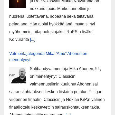
ja RoPS-kasvatti Marko Koivuranta on
nukkunut pois. Marko tunnettiin jo
nuorena luotettavana, nopeana sekä taitavana
pelaajana. Hän aloitti hyökkääjänä, mutta siirtyi
myöhemmin laitapuolustajaksi. RoPS:n lisäksi
Koivuranta
[...]
Valmentajalegenda Mika ”Amu” Ahonen on
menehtynyt
Salibandyvalmentaja Mika Ahonen, 54,
on menehtynyt. Classicin
valmennustiimin kuulunut Ahonen sai
sairauskohtauksen kesken tiistaina pelatun F-liigan
viidennen finaalin. Classicin ja Nokian KrP:n välinen
finaaliottelu keskeytettiin sairauskohtauksen takia.
Ahonen toimitettiin sairaalaan,
[...]