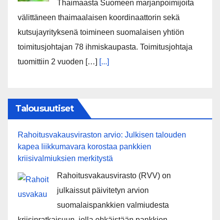
Thaimaasta Suomeen marjanpoimijoita
välittäneen thaimaalaisen koordinaattorin sekä
kutsujayrityksenä toimineen suomalaisen yhtiön
toimitusjohtajan 78 ihmiskaupasta. Toimitusjohtaja
tuomittiin 2 vuoden […]
[...]
Talousuutiset
Rahoitusvakausviraston arvio: Julkisen talouden
kapea liikkumavara korostaa pankkien
kriisivalmiuksien merkitystä
Rahoitusvakausvirasto (RVV) on
julkaissut päivitetyn arvion
suomalaispankkien valmiudesta
kriisinratkaisuun, jolla ehkäistään pankkien