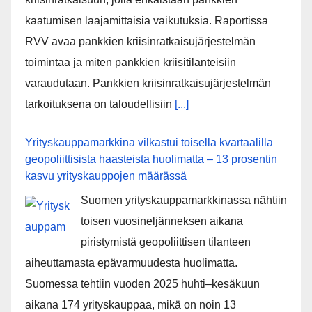
kaatumisen laajamittaisia vaikutuksia. Raportissa
RVV avaa pankkien kriisinratkaisujärjestelmän
toimintaa ja miten pankkien kriisitilanteisiin
varaudutaan. Pankkien kriisinratkaisujärjestelmän
tarkoituksena on taloudellisiin
[...]
Yrityskauppamarkkina vilkastui toisella kvartaalilla
geopoliittisista haasteista huolimatta – 13 prosentin
kasvu yrityskauppojen määrässä
Suomen yrityskauppamarkkinassa nähtiin
toisen vuosineljänneksen aikana
piristymistä geopoliittisen tilanteen
aiheuttamasta epävarmuudesta huolimatta.
Suomessa tehtiin vuoden 2025 huhti–kesäkuun
aikana 174 yrityskauppaa, mikä on noin 13