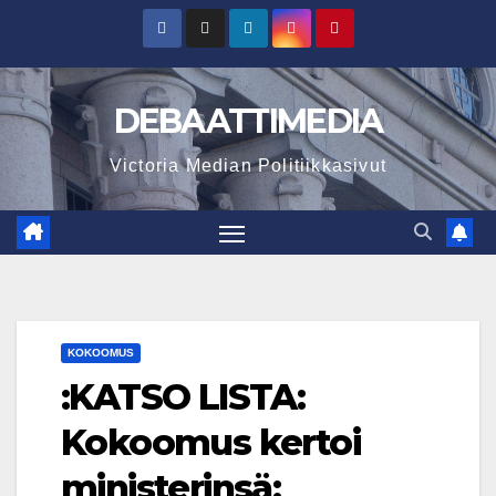
Skip
to
content
DEBAATTIMEDIA
Victoria Median Politiikkasivut
KOKOOMUS
:KATSO LISTA:
Kokoomus kertoi
ministerinsä: