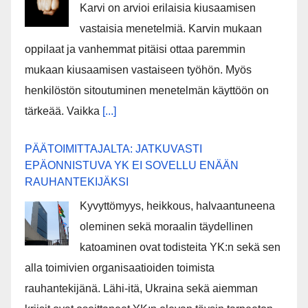
Karvi on arvioi erilaisia kiusaamisen
vastaisia menetelmiä. Karvin mukaan
oppilaat ja vanhemmat pitäisi ottaa paremmin
mukaan kiusaamisen vastaiseen työhön. Myös
henkilöstön sitoutuminen menetelmän käyttöön on
tärkeää. Vaikka
[...]
PÄÄTOIMITTAJALTA: JATKUVASTI
EPÄONNISTUVA YK EI SOVELLU ENÄÄN
RAUHANTEKIJÄKSI
Kyvyttömyys, heikkous, halvaantuneena
oleminen sekä moraalin täydellinen
katoaminen ovat todisteita YK:n sekä sen
alla toimivien organisaatioiden toimista
rauhantekijänä. Lähi-itä, Ukraina sekä aiemman