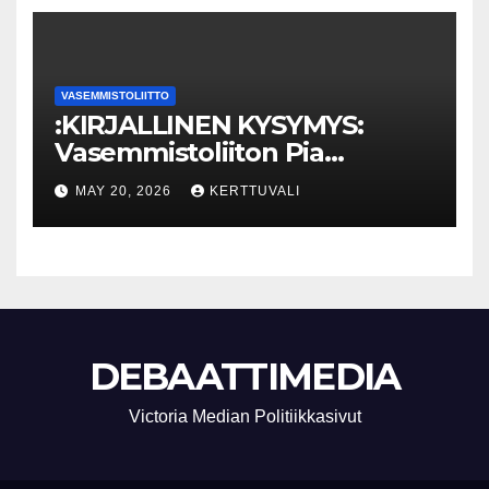
VASEMMISTOLIITTO
:KIRJALLINEN KYSYMYS:
Vasemmistoliiton Pia
Lohikoski: Missä viipyy Orpon
MAY 20, 2026
KERTTUVALI
hallituksen drooniohjeistus
kunnille?
DEBAATTIMEDIA
Victoria Median Politiikkasivut