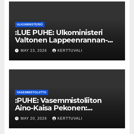
ULKOMINISTERIÖ
:LUE PUHE: Ulkoministeri
Valtonen Lappeenrannan-
Lahden teknillisen yliopiston
MAY 23, 2026
KERTTUVALI
kunniatohtoriksi
VASEMMISTOLIITTO
:PUHE: Vasemmistoliiton
Aino-Kaisa Pekonen:
Eriarvoistumisen
MAY 20, 2026
KERTTUVALI
pysäyttäminen luo
turvallisuutta