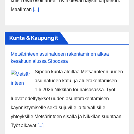
kriisit ovat osoittaneet YK:n olevan täysin tarpeeton.
Maailman
[...]
Kunta & Kaupungit
Metsärinteen asuinalueen rakentaminen alkaa
kesäkuun alussa Sipoossa
Sipoon kunta aloittaa Metsärinteen uuden
asuinalueen katu- ja aluerakentamisen
1.6.2026 Nikkilän lounaisosassa. Työt
luovat edellytykset uuden asuntorakentamisen
käynnistymiselle sekä sujuville ja turvallisille
yhteyksille Metsärinteen sisällä ja Nikkilän suuntaan.
Työt alkavat
[...]