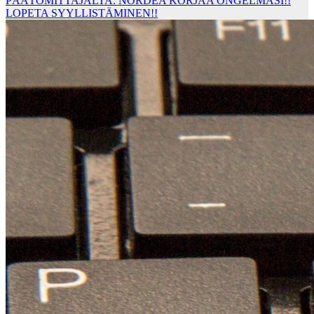
PÄÄTOMITTAJALTA: NORDEA KORJAA ONGELMASI!!
LOPETA SYYLLISTÄMINEN!!