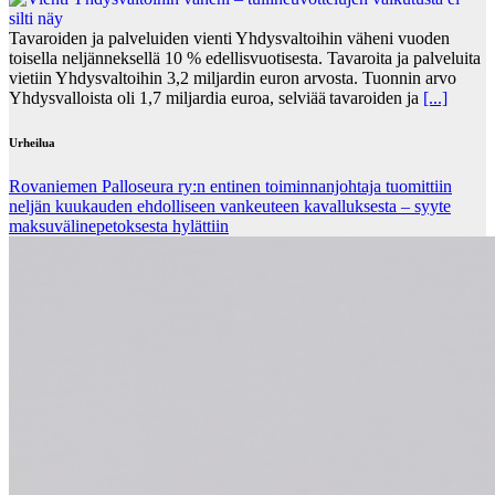
Tavaroiden ja palveluiden vienti Yhdysvaltoihin väheni vuoden
toisella neljänneksellä 10 % edellisvuotisesta. Tavaroita ja palveluita
vietiin Yhdysvaltoihin 3,2 miljardin euron arvosta. Tuonnin arvo
Yhdysvalloista oli 1,7 miljardia euroa, selviää tavaroiden ja
[...]
Urheilua
Rovaniemen Palloseura ry:n entinen toiminnanjohtaja tuo­mit­tiin
neljän kuu­kau­den eh­dol­li­seen van­keu­teen ka­val­luk­ses­ta – syyte
mak­su­vä­li­ne­pe­tok­ses­ta hy­lät­tiin