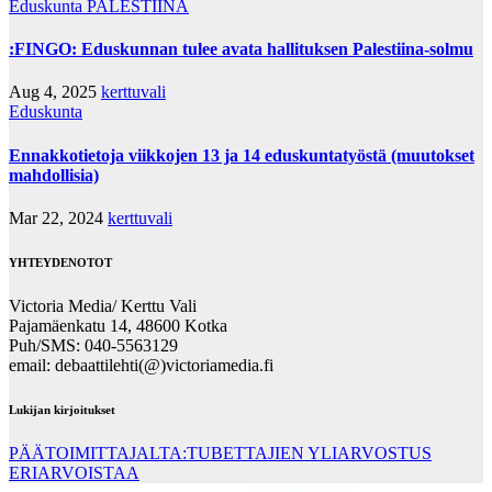
Eduskunta
PALESTIINA
:FINGO: Eduskunnan tulee avata hallituksen Palestiina-solmu
Aug 4, 2025
kerttuvali
Eduskunta
Ennakkotietoja viikkojen 13 ja 14 eduskuntatyöstä (muutokset
mahdollisia)
Mar 22, 2024
kerttuvali
YHTEYDENOTOT
Victoria Media/ Kerttu Vali
Pajamäenkatu 14, 48600 Kotka
Puh/SMS: 040-5563129
email: debaattilehti(@)victoriamedia.fi
Lukijan kirjoitukset
PÄÄTOIMITTAJALTA:TUBETTAJIEN YLIARVOSTUS
ERIARVOISTAA