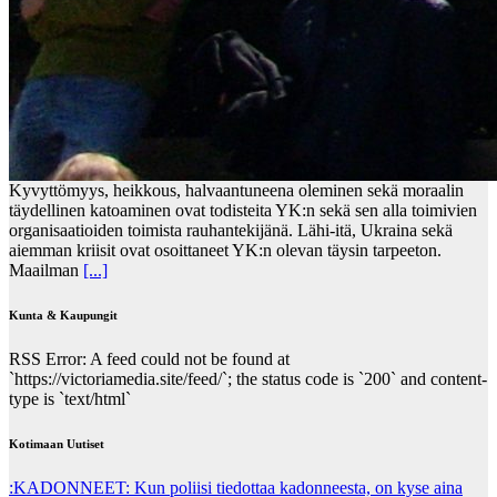
Kyvyttömyys, heikkous, halvaantuneena oleminen sekä moraalin
täydellinen katoaminen ovat todisteita YK:n sekä sen alla toimivien
organisaatioiden toimista rauhantekijänä. Lähi-itä, Ukraina sekä
aiemman kriisit ovat osoittaneet YK:n olevan täysin tarpeeton.
Maailman
[...]
Kunta & Kaupungit
RSS Error: A feed could not be found at
`https://victoriamedia.site/feed/`; the status code is `200` and content-
type is `text/html`
Kotimaan Uutiset
:KADONNEET: Kun poliisi tiedottaa kadonneesta, on kyse aina