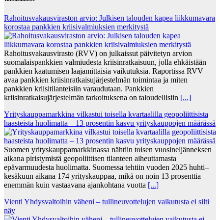
Rahoitusvakausviraston arvio: Julkisen talouden kapea liikkumavara
korostaa pankkien kriisivalmiuksien merkitystä
Rahoitusvakausvirasto (RVV) on julkaissut päivitetyn arvion
suomalaispankkien valmiudesta kriisinratkaisuun, jolla ehkäistään
pankkien kaatumisen laajamittaisia vaikutuksia. Raportissa RVV
avaa pankkien kriisinratkaisujärjestelmän toimintaa ja miten
pankkien kriisitilanteisiin varaudutaan. Pankkien
kriisinratkaisujärjestelmän tarkoituksena on taloudellisiin
[...]
Yrityskauppamarkkina vilkastui toisella kvartaalilla geopoliittisista
haasteista huolimatta – 13 prosentin kasvu yrityskauppojen määrässä
Suomen yrityskauppamarkkinassa nähtiin toisen vuosineljänneksen
aikana piristymistä geopoliittisen tilanteen aiheuttamasta
epävarmuudesta huolimatta. Suomessa tehtiin vuoden 2025 huhti–
kesäkuun aikana 174 yrityskauppaa, mikä on noin 13 prosenttia
enemmän kuin vastaavana ajankohtana vuotta
[...]
Vienti Yhdysvaltoihin väheni – tullineuvottelujen vaikutusta ei silti
näy