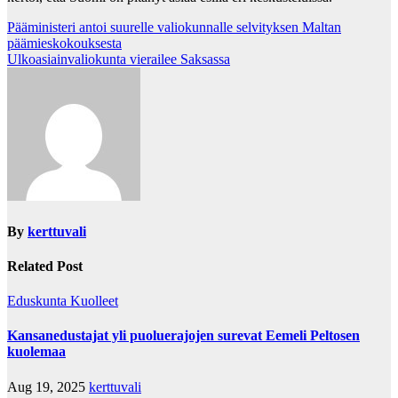
Post
Pääministeri antoi suurelle valiokunnalle selvityksen Maltan
päämieskokouksesta
navigation
Ulkoasiainvaliokunta vierailee Saksassa
By
kerttuvali
Related Post
Eduskunta
Kuolleet
Kansanedustajat yli puoluerajojen surevat Eemeli Peltosen
kuolemaa
Aug 19, 2025
kerttuvali