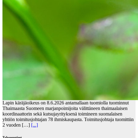
Lapin käräjäoikeus on 8.6.2026 antamallaan tuomiolla tuominnut
Thaimaasta Suomeen marjanpoimijoita välittäneen thaimaalaisen
koordinaattorin sekä kutsujayrityksenä toimineen suomalaisen
yhtiön toimitusjohtajan 78 ihmiskaupasta. Toimitusjohtaja tuomittiin
2 vuoden […]
[...]
Talousuutiset