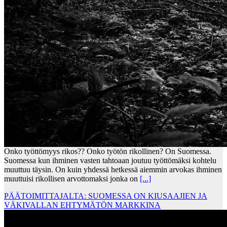
Onko työttömyys rikos?? Onko työtön rikollinen? On Suomessa.
Suomessa kun ihminen vasten tahtoaan joutuu työttömäksi kohtelu
muuttuu täysin. On kuin yhdessä hetkessä aiemmin arvokas ihminen
muuttuisi rikollisen arvottomaksi jonka on
[...]
PÄÄTOIMITTAJALTA: SUOMESSA ON KIUSAAJIEN JA
VÄKIVALLAN EHTYMÄTÖN MARKKINA