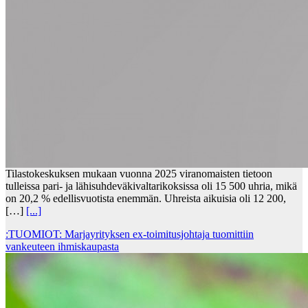
Tilastokeskuksen mukaan vuonna 2025 viranomaisten tietoon
tulleissa pari- ja lähisuhdeväkivaltarikoksissa oli 15 500 uhria, mikä
on 20,2 % edellisvuotista enemmän. Uhreista aikuisia oli 12 200,
[…]
[...]
:TUOMIOT: Marjayrityksen ex-toimitusjohtaja tuomittiin
vankeuteen ihmiskaupasta