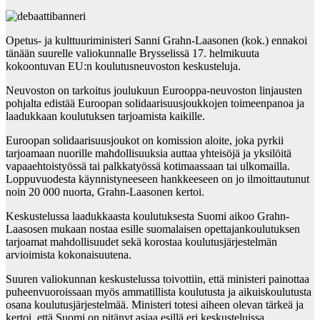
Opetus- ja kulttuuriministeri Sanni Grahn-Laasonen (kok.) ennakoi
tänään suurelle valiokunnalle Brysselissä 17. helmikuuta
kokoontuvan EU:n koulutusneuvoston keskusteluja.
Neuvoston on tarkoitus joulukuun Eurooppa-neuvoston linjausten
pohjalta edistää Euroopan solidaarisuusjoukkojen toimeenpanoa ja
laadukkaan koulutuksen tarjoamista kaikille.
Euroopan solidaarisuusjoukot on komission aloite, joka pyrkii
tarjoamaan nuorille mahdollisuuksia auttaa yhteisöjä ja yksilöitä
vapaaehtoistyössä tai palkkatyössä kotimaassaan tai ulkomailla.
Loppuvuodesta käynnistyneeseen hankkeeseen on jo ilmoittautunut
noin 20 000 nuorta, Grahn-Laasonen kertoi.
Keskustelussa laadukkaasta koulutuksesta Suomi aikoo Grahn-
Laasosen mukaan nostaa esille suomalaisen opettajankoulutuksen
tarjoamat mahdollisuudet sekä korostaa koulutusjärjestelmän
arvioimista kokonaisuutena.
Suuren valiokunnan keskustelussa toivottiin, että ministeri painottaa
puheenvuoroissaan myös ammatillista koulutusta ja aikuiskoulutusta
osana koulutusjärjestelmää. Ministeri totesi aiheen olevan tärkeä ja
kertoi, että Suomi on pitänyt asiaa esillä eri keskusteluissa.