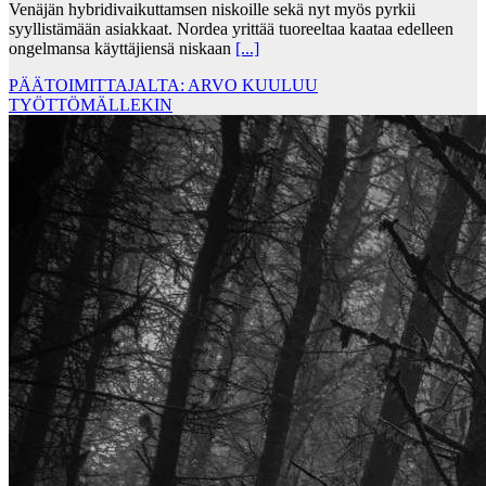
Venäjän hybridivaikuttamsen niskoille sekä nyt myös pyrkii
syyllistämään asiakkaat. Nordea yrittää tuoreeltaa kaataa edelleen
ongelmansa käyttäjiensä niskaan
[...]
PÄÄTOIMITTAJALTA: ARVO KUULUU
TYÖTTÖMÄLLEKIN