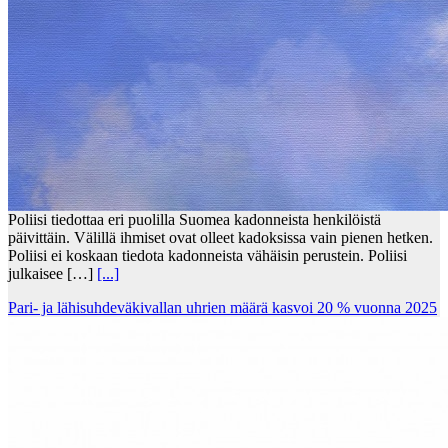
Poliisi tiedottaa eri puolilla Suomea kadonneista henkilöistä
päivittäin. Välillä ihmiset ovat olleet kadoksissa vain pienen hetken.
Poliisi ei koskaan tiedota kadonneista vähäisin perustein. Poliisi
julkaisee […]
[...]
Pari- ja lähisuhdeväkivallan uhrien määrä kasvoi 20 % vuonna 2025