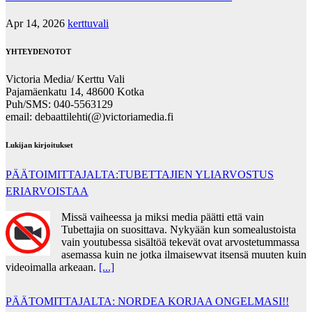
Apr 14, 2026
kerttuvali
YHTEYDENOTOT
Victoria Media/ Kerttu Vali
Pajamäenkatu 14, 48600 Kotka
Puh/SMS: 040-5563129
email: debaattilehti(@)victoriamedia.fi
Lukijan kirjoitukset
PÄÄTOIMITTAJALTA:TUBETTAJIEN YLIARVOSTUS
ERIARVOISTAA
Missä vaiheessa ja miksi media päätti että vain
Tubettajia on suosittava. Nykyään kun somealustoista
vain youtubessa sisältöä tekevät ovat arvostetummassa
asemassa kuin ne jotka ilmaisewvat itsensä muuten kuin
videoimalla arkeaan.
[...]
PÄÄTOMITTAJALTA: NORDEA KORJAA ONGELMASI!!