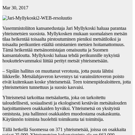
Mar 30, 2017
Vasemmistoliiton kansanedustaja Jari Myllykoski haluaa parantaa
yhteismetsien suosiota. Myllykosken mukaan suomalaisen metsän
tilaa heikentää toisaalta pirstoutuminen pieniksi metsätiloiksi ja
toisaalta perikuntien etäältä omistamien metsien hoitamattomuus.
Tämä heikentää metsänomistajan omaisuutta ja Suomen
kansantaloutta. Myllykoski haluaa tehdä perikunnille nykyistä
houkuttelevammaksi liittää perityt metsät yhteismetsään.
– Sipilän hallitus on muuttanut verotusta, jotta puuta lähtisi
liikkeelle. Metsälahjaveron kevennys tai varainsiirtoveron poisto
eivät kuitenkaan koske yhteismetsiä. Teen toimenpidealoitteen, jotta
yhteismetsien tunnettuus ja suosio kasvaisi.
Yhteismetsä tarkoittaa metsäaluetta, joka on tarkoitettu
taloudellisesti, sosiaalisesti ja ekologisesti kestävän metsätalouden
harjoittamiseen osakkaiden hyväksi. Yhteismetsä on yksityistä
omistusta, jota hallinnoi osakkaiden muodostama osakaskunta.
Käytännön toimista huolehtii toimikunta tai toimitsija.
Tällä hetkellä Suomessa on 371 yhteismetsää, joissa on osakkaita
vajaat 25 000. Yhteismetsien kokonaispinta-ala on 663 000