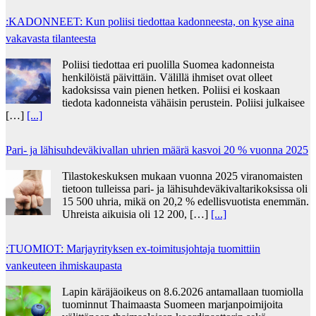
:KADONNEET: Kun poliisi tiedottaa kadonneesta, on kyse aina
vakavasta tilanteesta
Poliisi tiedottaa eri puolilla Suomea kadonneista
henkilöistä päivittäin. Välillä ihmiset ovat olleet
kadoksissa vain pienen hetken. Poliisi ei koskaan
tiedota kadonneista vähäisin perustein. Poliisi julkaisee
[…]
[...]
Pari- ja lähisuhdeväkivallan uhrien määrä kasvoi 20 % vuonna 2025
Tilastokeskuksen mukaan vuonna 2025 viranomaisten
tietoon tulleissa pari- ja lähisuhdeväkivaltarikoksissa oli
15 500 uhria, mikä on 20,2 % edellisvuotista enemmän.
Uhreista aikuisia oli 12 200, […]
[...]
:TUOMIOT: Marjayrityksen ex-toimitusjohtaja tuomittiin
vankeuteen ihmiskaupasta
Lapin käräjäoikeus on 8.6.2026 antamallaan tuomiolla
tuominnut Thaimaasta Suomeen marjanpoimijoita