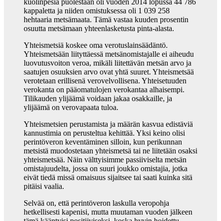
kuolinpesiä puolestaan oli vuoden 2014 lopussa 44 786
kappaletta ja niiden omistuksessa oli 1 039 258
hehtaaria metsämaata. Tämä vastaa kuuden prosentin
osuutta metsämaan yhteenlasketusta pinta-alasta.
Yhteismetsiä koskee oma verotuslainsäädäntö.
Yhteismetsään liityttäessä metsänomistajalle ei aiheudu
luovutusvoiton veroa, mikäli liitettävän metsän arvo ja
saatujen osuuksien arvo ovat yhtä suuret. Yhteismetsää
verotetaan erillisenä verovelvollisena. Yhteisetuuden
verokanta on pääomatulojen verokantaa alhaisempi.
Tilikauden ylijäämä voidaan jakaa osakkaille, ja
ylijäämä on verovapaata tuloa.
Yhteismetsien perustamista ja määrän kasvua edistäviä
kannustimia on perusteltua kehittää. Yksi keino olisi
perintöveron keventäminen silloin, kun perikunnan
metsistä muodostetaan yhteismetsä tai ne liitetään osaksi
yhteismetsää. Näin välttyisimme passiiviselta metsän
omistajuudelta, jossa on suuri joukko omistajia, jotka
eivät tiedä missä omaisuus sijaitsee tai saati kuinka sitä
pitäisi vaalia.
Selvää on, että perintöveron laskulla veropohja
hetkellisesti kapenisi, mutta muutaman vuoden jälkeen
tämä kääntyisi positiiviseksi, koska hyvin hoidettu