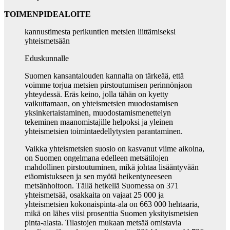
TOIMENPIDEALOITE
kannustimesta perikuntien metsien liittämiseksi
yhteismetsään
Eduskunnalle
Suomen kansantalouden kannalta on tärkeää, että
voimme torjua metsien pirstoutumisen perinnönjaon
yhteydessä. Eräs keino, jolla tähän on kyetty
vaikuttamaan, on yhteismetsien muodostamisen
yksinkertaistaminen, muodostamismenettelyn
tekeminen maanomistajille helpoksi ja yleinen
yhteismetsien toimintaedellytysten parantaminen.
Vaikka yhteismetsien suosio on kasvanut viime aikoina,
on Suomen ongelmana edelleen metsätilojen
mahdollinen pirstoutuminen, mikä johtaa lisääntyvään
etäomistukseen ja sen myötä heikentyneeseen
metsänhoitoon. Tällä hetkellä Suomessa on 371
yhteismetsää, osakkaita on vajaat 25 000 ja
yhteismetsien kokonaispinta-ala on 663 000 hehtaaria,
mikä on lähes viisi prosenttia Suomen yksityismetsien
pinta-alasta. Tilastojen mukaan metsää omistavia