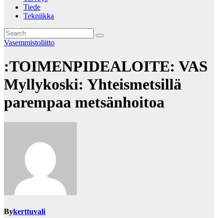
Tiede
Tekniikka
Vasemmistoliitto
:TOIMENPIDEALOITE: VAS
Myllykoski: Yhteismetsillä
parempaa metsänhoitoa
By
kerttuvali