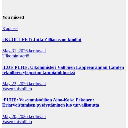
You missed
Kuolleet
: KUOLLEET: Jutta Zilliacus on kuollut
May 31, 2026
kerttuvali
Ulkoministeriö
:LUE PUHE: Ulkoministeri Valtonen Lappeenrannan-Lahden
teknillisen yliopiston kunniatohtoriksi
May 23, 2026
kerttuvali
Vasemmistoliitto
:PUHE: Vasemmistoliiton Aino-Kaisa Pekonen:
Eriarvoistumisen pysäyttäminen luo turvallisuutta
May 20, 2026
kerttuvali
Vasemmistoliitto