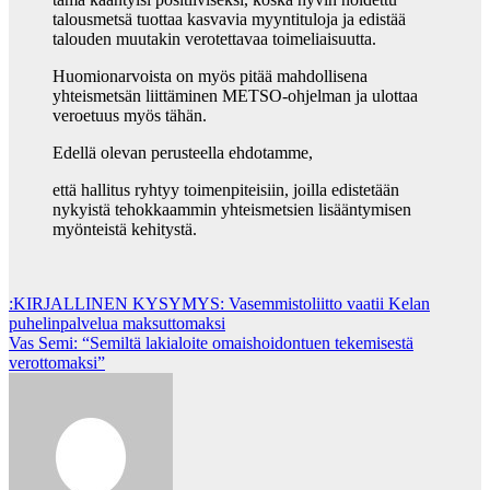
talousmetsä tuottaa kasvavia myyntituloja ja edistää
talouden muutakin verotettavaa toimeliaisuutta.
Huomionarvoista on myös pitää mahdollisena
yhteismetsän liittäminen METSO-ohjelman ja ulottaa
veroetuus myös tähän.
Edellä olevan perusteella ehdotamme,
että hallitus ryhtyy toimenpiteisiin, joilla edistetään
nykyistä tehokkaammin yhteismetsien lisääntymisen
myönteistä kehitystä.
Post
:KIRJALLINEN KYSYMYS: Vasemmistoliitto vaatii Kelan
puhelinpalvelua maksuttomaksi
navigation
Vas Semi: “Semiltä lakialoite omaishoidontuen tekemisestä
verottomaksi”