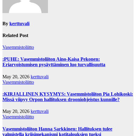
By
kerttuvali
Related Post
Vasemmistoliitto
:PUHE: Vasemmistoliiton Aino-Kaisa Pekonen:
Eriarvoistumisen pysäyttäminen luo turvallisuutta
May 20, 2026
kerttuvali
Vasemmistoliitto
:KIRJALLINEN KYSYMYS: Vasemmistoliiton Pia Lohikoski:
Missä viipyy Orpon hallituksen drooniohjeistus kunnille?
May 20, 2026
kerttuvali
Vasemmistoliitto
Vasemmistoliiton Hanna Sarkkinen: Hallituksen tulee
valmistella kriisimekanismi kotitalouksien tueksi