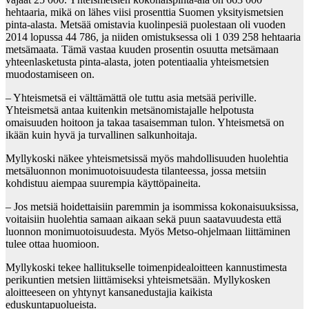
hehtaaria, mikä on lähes viisi prosenttia Suomen yksityismetsien
pinta-alasta. Metsää omistavia kuolinpesiä puolestaan oli vuoden
2014 lopussa 44 786, ja niiden omistuksessa oli 1 039 258 hehtaaria
metsämaata. Tämä vastaa kuuden prosentin osuutta metsämaan
yhteenlasketusta pinta-alasta, joten potentiaalia yhteismetsien
muodostamiseen on.
– Yhteismetsä ei välttämättä ole tuttu asia metsää periville.
Yhteismetsä antaa kuitenkin metsänomistajalle helpotusta
omaisuuden hoitoon ja takaa tasaisemman tulon. Yhteismetsä on
ikään kuin hyvä ja turvallinen salkunhoitaja.
Myllykoski näkee yhteismetsissä myös mahdollisuuden huolehtia
metsäluonnon monimuotoisuudesta tilanteessa, jossa metsiin
kohdistuu aiempaa suurempia käyttöpaineita.
– Jos metsiä hoidettaisiin paremmin ja isommissa kokonaisuuksissa,
voitaisiin huolehtia samaan aikaan sekä puun saatavuudesta että
luonnon monimuotoisuudesta. Myös Metso-ohjelmaan liittäminen
tulee ottaa huomioon.
Myllykoski tekee hallitukselle toimenpidealoitteen kannustimesta
perikuntien metsien liittämiseksi yhteismetsään. Myllykosken
aloitteeseen on yhtynyt kansanedustajia kaikista
eduskuntapuolueista.