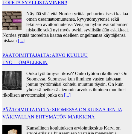
LOPETA SYYLLISTÄMINEN!!
Näyttää siltä että Nordea yrittää pelkurimaisesti kaataa
oman osaamattomuutensa, kyvyttömyytensä sekä
teknisen avuttomuutensa Venäjän hybridivaikuttamsen
niskoille sekä nyt myös pyrkii syyllistämään asiakkaat.
Nordea yrittää tuoreeltaa kaataa edelleen ongelmansa käyttäjiensä
niskaan
[...]
PÄÄTOIMITTAJALTA: ARVO KUULUU
TYÖTTÖMÄLLEKIN
Onko työttömyys rikos?? Onko työtön rikollinen? On
Suomessa. Suomessa kun ihminen vasten tahtoaan
joutuu työttömäksi kohtelu muuttuu täysin. On kuin
yhdessä hetkessä aiemmin arvokas ihminen muuttuisi
rikollisen arvottomaksi jonka on
[...]
PÄÄTOIMITTAJALTA: SUOMESSA ON KIUSAAJIEN JA
VÄKIVALLAN EHTYMÄTÖN MARKKINA
Kansallinen koulutuksen arviointikeskus Karvi on
arvioi erilaisia kiusaamisen vastaisia menetelmiä.