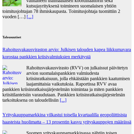
välittäneen thaimaalaisen koordinaattorin sekä
kutsujayrityksenä toimineen suomalaisen yhtiön
toimitusjohtajan 78 ihmiskaupasta. Toimitusjohtaja tuomittiin 2
vuoden […]
[...]
Talousuutiset
Rahoitusvakausviraston arvio: Julkisen talouden kapea liikkumavara
korostaa pankkien kriisivalmiuksien merkitystä
Rahoitusvakausvirasto (RVV) on julkaissut päivitetyn
arvion suomalaispankkien valmiudesta
kriisinratkaisuun, jolla ehkäistään pankkien kaatumisen
laajamittaisia vaikutuksia. Raportissa RVV avaa
pankkien kriisinratkaisujärjestelmän toimintaa ja miten pankkien
kriisitilanteisiin varaudutaan. Pankkien kriisinratkaisujärjestelmän
tarkoituksena on taloudellisiin
[...]
Yrityskauppamarkkina vilkastui toisella kvartaalilla geopoliittisista
haasteista huolimatta – 13 prosentin kasvu yrityskauppojen määrässä
Suomen yrityskauppamarkkinassa nähtiin toisen