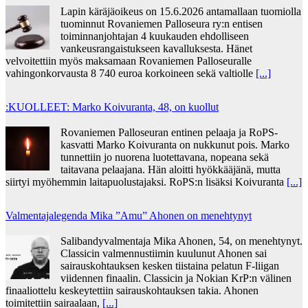
Lapin käräjäoikeus on 15.6.2026 antamallaan tuomiolla
tuominnut Rovaniemen Palloseura ry:n entisen
toiminnanjohtajan 4 kuukauden ehdolliseen
vankeusrangaistukseen kavalluksesta. Hänet
velvoitettiin myös maksamaan Rovaniemen Palloseuralle
vahingonkorvausta 8 740 euroa korkoineen sekä valtiolle
[...]
:KUOLLEET: Marko Koivuranta, 48, on kuollut
Rovaniemen Palloseuran entinen pelaaja ja RoPS-
kasvatti Marko Koivuranta on nukkunut pois. Marko
tunnettiin jo nuorena luotettavana, nopeana sekä
taitavana pelaajana. Hän aloitti hyökkääjänä, mutta
siirtyi myöhemmin laitapuolustajaksi. RoPS:n lisäksi Koivuranta
[...]
Valmentajalegenda Mika ”Amu” Ahonen on menehtynyt
Salibandyvalmentaja Mika Ahonen, 54, on menehtynyt.
Classicin valmennustiimin kuulunut Ahonen sai
sairauskohtauksen kesken tiistaina pelatun F-liigan
viidennen finaalin. Classicin ja Nokian KrP:n välinen
finaaliottelu keskeytettiin sairauskohtauksen takia. Ahonen
toimitettiin sairaalaan,
[...]