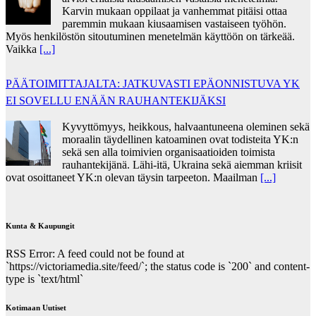
Karvin mukaan oppilaat ja vanhemmat pitäisi ottaa
paremmin mukaan kiusaamisen vastaiseen työhön.
Myös henkilöstön sitoutuminen menetelmän käyttöön on tärkeää.
Vaikka
[...]
PÄÄTOIMITTAJALTA: JATKUVASTI EPÄONNISTUVA YK
EI SOVELLU ENÄÄN RAUHANTEKIJÄKSI
Kyvyttömyys, heikkous, halvaantuneena oleminen sekä
moraalin täydellinen katoaminen ovat todisteita YK:n
sekä sen alla toimivien organisaatioiden toimista
rauhantekijänä. Lähi-itä, Ukraina sekä aiemman kriisit
ovat osoittaneet YK:n olevan täysin tarpeeton. Maailman
[...]
Kunta & Kaupungit
RSS Error: A feed could not be found at
`https://victoriamedia.site/feed/`; the status code is `200` and content-
type is `text/html`
Kotimaan Uutiset