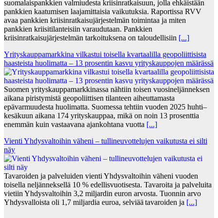
suomalaispankkien valmiudesta kriisinratkaisuun, jolla ehkäistään
pankkien kaatumisen laajamittaisia vaikutuksia. Raportissa RVV
avaa pankkien kriisinratkaisujärjestelmän toimintaa ja miten
pankkien kriisitilanteisiin varaudutaan. Pankkien
kriisinratkaisujärjestelmän tarkoituksena on taloudellisiin
[...]
Yrityskauppamarkkina vilkastui toisella kvartaalilla geopoliittisista
haasteista huolimatta – 13 prosentin kasvu yrityskauppojen määrässä
Suomen yrityskauppamarkkinassa nähtiin toisen vuosineljänneksen
aikana piristymistä geopoliittisen tilanteen aiheuttamasta
epävarmuudesta huolimatta. Suomessa tehtiin vuoden 2025 huhti–
kesäkuun aikana 174 yrityskauppaa, mikä on noin 13 prosenttia
enemmän kuin vastaavana ajankohtana vuotta
[...]
Vienti Yhdysvaltoihin väheni – tullineuvottelujen vaikutusta ei silti
näy
Tavaroiden ja palveluiden vienti Yhdysvaltoihin väheni vuoden
toisella neljänneksellä 10 % edellisvuotisesta. Tavaroita ja palveluita
vietiin Yhdysvaltoihin 3,2 miljardin euron arvosta. Tuonnin arvo
Yhdysvalloista oli 1,7 miljardia euroa, selviää tavaroiden ja
[...]