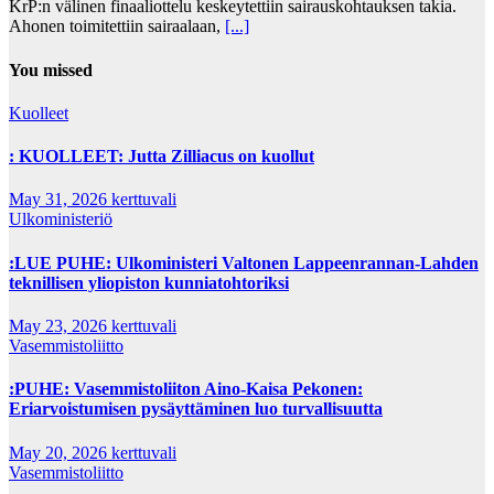
KrP:n välinen finaaliottelu keskeytettiin sairauskohtauksen takia.
Ahonen toimitettiin sairaalaan,
[...]
You missed
Kuolleet
: KUOLLEET: Jutta Zilliacus on kuollut
May 31, 2026
kerttuvali
Ulkoministeriö
:LUE PUHE: Ulkoministeri Valtonen Lappeenrannan-Lahden
teknillisen yliopiston kunniatohtoriksi
May 23, 2026
kerttuvali
Vasemmistoliitto
:PUHE: Vasemmistoliiton Aino-Kaisa Pekonen:
Eriarvoistumisen pysäyttäminen luo turvallisuutta
May 20, 2026
kerttuvali
Vasemmistoliitto