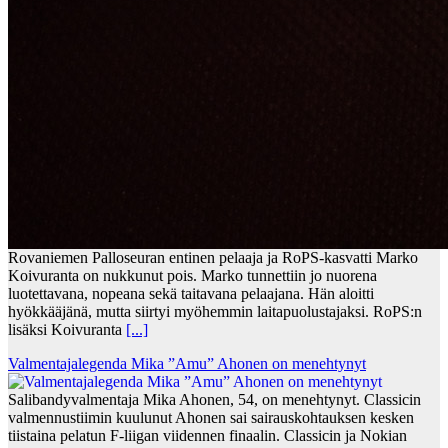
Rovaniemen Palloseuran entinen pelaaja ja RoPS-kasvatti Marko
Koivuranta on nukkunut pois. Marko tunnettiin jo nuorena
luotettavana, nopeana sekä taitavana pelaajana. Hän aloitti
hyökkääjänä, mutta siirtyi myöhemmin laitapuolustajaksi. RoPS:n
lisäksi Koivuranta
[...]
Valmentajalegenda Mika ”Amu” Ahonen on menehtynyt
Salibandyvalmentaja Mika Ahonen, 54, on menehtynyt. Classicin
valmennustiimin kuulunut Ahonen sai sairauskohtauksen kesken
tiistaina pelatun F-liigan viidennen finaalin. Classicin ja Nokian