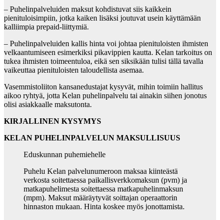
– Puhelinpalveluiden maksut kohdistuvat siis kaikkein
pienituloisimpiin, jotka kaiken lisäksi joutuvat usein käyttämään
kalliimpia prepaid-liittymiä.
– Puhelinpalveluiden kallis hinta voi johtaa pienituloisten ihmisten
velkaantumiseen esimerkiksi pikavippien kautta. Kelan tarkoitus on
tukea ihmisten toimeentuloa, eikä sen siksikään tulisi tällä tavalla
vaikeuttaa pienituloisten taloudellista asemaa.
Vasemmistoliiton kansanedustajat kysyvät, mihin toimiin hallitus
aikoo ryhtyä, jotta Kelan puhelinpalvelu tai ainakin siihen jonotus
olisi asiakkaalle maksutonta.
KIRJALLINEN KYSYMYS
KELAN PUHELINPALVELUN MAKSULLISUUS
Eduskunnan puhemiehelle
Puhelu Kelan palvelunumeroon maksaa kiinteästä
verkosta soitettaessa paikallisverkkomaksun (pvm) ja
matkapuhelimesta soitettaessa matkapuhelinmaksun
(mpm). Maksut määräytyvät soittajan operaattorin
hinnaston mukaan. Hinta koskee myös jonottamista.