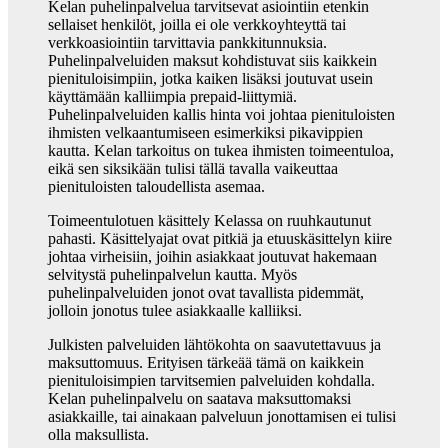
Kelan puhelinpalvelua tarvitsevat asiointiin etenkin
sellaiset henkilöt, joilla ei ole verkkoyhteyttä tai
verkkoasiointiin tarvittavia pankkitunnuksia.
Puhelinpalveluiden maksut kohdistuvat siis kaikkein
pienituloisimpiin, jotka kaiken lisäksi joutuvat usein
käyttämään kalliimpia prepaid-liittymiä.
Puhelinpalveluiden kallis hinta voi johtaa pienituloisten
ihmisten velkaantumiseen esimerkiksi pikavippien
kautta. Kelan tarkoitus on tukea ihmisten toimeentuloa,
eikä sen siksikään tulisi tällä tavalla vaikeuttaa
pienituloisten taloudellista asemaa.
Toimeentulotuen käsittely Kelassa on ruuhkautunut
pahasti. Käsittelyajat ovat pitkiä ja etuuskäsittelyn kiire
johtaa virheisiin, joihin asiakkaat joutuvat hakemaan
selvitystä puhelinpalvelun kautta. Myös
puhelinpalveluiden jonot ovat tavallista pidemmät,
jolloin jonotus tulee asiakkaalle kalliiksi.
Julkisten palveluiden lähtökohta on saavutettavuus ja
maksuttomuus. Erityisen tärkeää tämä on kaikkein
pienituloisimpien tarvitsemien palveluiden kohdalla.
Kelan puhelinpalvelu on saatava maksuttomaksi
asiakkaille, tai ainakaan palveluun jonottamisen ei tulisi
olla maksullista.