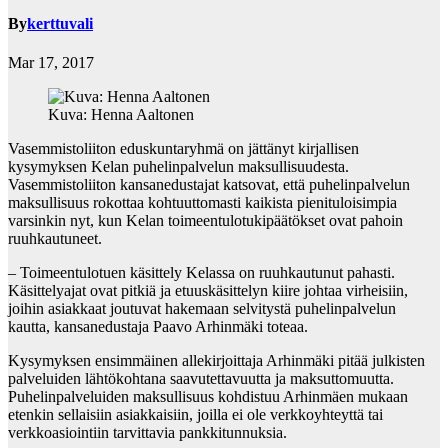
By
kerttuvali
Mar 17, 2017
Kuva: Henna Aaltonen
Vasemmistoliiton eduskuntaryhmä on jättänyt kirjallisen
kysymyksen Kelan puhelinpalvelun maksullisuudesta.
Vasemmistoliiton kansanedustajat katsovat, että puhelinpalvelun
maksullisuus rokottaa kohtuuttomasti kaikista pienituloisimpia
varsinkin nyt, kun Kelan toimeentulotukipäätökset ovat pahoin
ruuhkautuneet.
– Toimeentulotuen käsittely Kelassa on ruuhkautunut pahasti.
Käsittelyajat ovat pitkiä ja etuuskäsittelyn kiire johtaa virheisiin,
joihin asiakkaat joutuvat hakemaan selvitystä puhelinpalvelun
kautta, kansanedustaja Paavo Arhinmäki toteaa.
Kysymyksen ensimmäinen allekirjoittaja Arhinmäki pitää julkisten
palveluiden lähtökohtana saavutettavuutta ja maksuttomuutta.
Puhelinpalveluiden maksullisuus kohdistuu Arhinmäen mukaan
etenkin sellaisiin asiakkaisiin, joilla ei ole verkkoyhteyttä tai
verkkoasiointiin tarvittavia pankkitunnuksia.