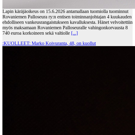
Lapin käräjäoikeus on 15.6.2026 antamallaan tuomiolla tuominnut
Rovaniemen Palloseura ry:n entisen toiminnanjohtajan 4 kuukauden
ehdolliseen vankeusrangaistukseen kavalluksesta. Hänet velvoitettiin
myös maksamaan Rovaniemen Palloseuralle vahingonkorvausta 8
740 euroa korkoineen sekä valtiolle
[...]
:KUOLLEET: Marko Koivuranta, 48, on kuollut