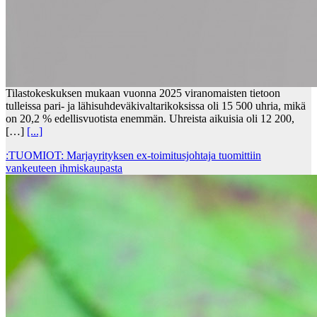
Tilastokeskuksen mukaan vuonna 2025 viranomaisten tietoon
tulleissa pari- ja lähisuhdeväkivaltarikoksissa oli 15 500 uhria, mikä
on 20,2 % edellisvuotista enemmän. Uhreista aikuisia oli 12 200,
[…]
[...]
:TUOMIOT: Marjayrityksen ex-toimitusjohtaja tuomittiin
vankeuteen ihmiskaupasta