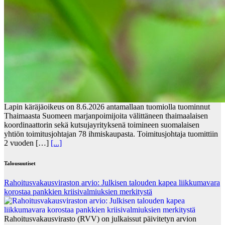
Lapin käräjäoikeus on 8.6.2026 antamallaan tuomiolla tuominnut
Thaimaasta Suomeen marjanpoimijoita välittäneen thaimaalaisen
koordinaattorin sekä kutsujayrityksenä toimineen suomalaisen
yhtiön toimitusjohtajan 78 ihmiskaupasta. Toimitusjohtaja tuomittiin
2 vuoden […]
[...]
Talousuutiset
Rahoitusvakausviraston arvio: Julkisen talouden kapea liikkumavara
korostaa pankkien kriisivalmiuksien merkitystä
Rahoitusvakausvirasto (RVV) on julkaissut päivitetyn arvion