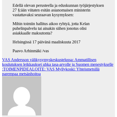
Edellä olevan perusteella ja eduskunnan työjärjestyksen
27 §:ään viitaten esitän asianomaisen ministerin
vastattavaksi seuraavan kysymyksen:
Mihin toimiin hallitus aikoo ryhtyä, jotta Kelan
puhelinpalvelu tai ainakin siihen jonotus olisi
asiakkaalle maksutonta?
Helsingissä 17 päivänä maaliskuuta 2017
Paavo Arhinmäki /vas
Post
VAS Andersson välikysymyskeskustelussa: Ammatillisen
koulutuksen leikkaukset uhka tasa-arvolle ja Suomen menestykselle
navigation
:TOIMENPIDEALOITE: VAS Myllykoski: Yhteismetsillä
parempaa metsänhoitoa