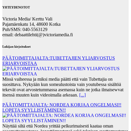
YHTEYDENOTOT
Victoria Media/ Kerttu Vali
Pajamäenkatu 14, 48600 Kotka
Puh/SMS: 040-5563129
email: debaattilehti(@)victoriamedia.fi
Lukijan kirjoitukset
PÄÄTOIMITTAJALTA:TUBETTAJIEN YLIARVOSTUS
ERIARVOISTAA
Missä vaiheessa ja miksi media päätti että vain Tubettajia on
suosittava. Nykyään kun somealustoista vain youtubessa sisältöä
tekevät ovat arvostetummassa asemassa kuin ne jotka ilmaisewvat
itsensä muuten kuin videoimalla arkeaan.
[...]
PÄÄTOMITTAJALTA: NORDEA KORJAA ONGELMASI!!
LOPETA SYYLLISTÄMINEN!!
Näyttää siltä että Nordea yrittää pelkurimaisesti kaataa oman