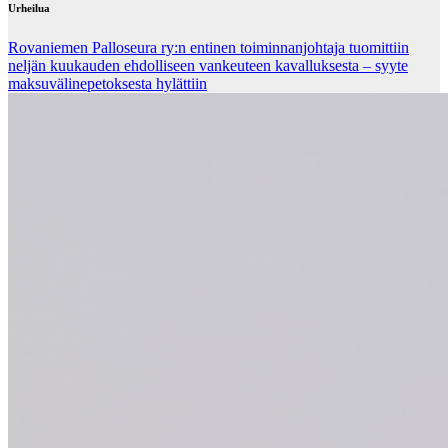
Urheilua
Rovaniemen Palloseura ry:n entinen toiminnanjohtaja tuo­mit­tiin
neljän kuu­kau­den eh­dol­li­seen van­keu­teen ka­val­luk­ses­ta – syyte
mak­su­vä­li­ne­pe­tok­ses­ta hy­lät­tiin