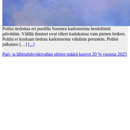
Poliisi tiedottaa eri puolilla Suomea kadonneista henkilöistä
päivittäin. Välillä ihmiset ovat olleet kadoksissa vain pienen hetken.
Poliisi ei koskaan tiedota kadonneista vähäisin perustein. Poliisi
julkaisee […]
[...]
Pari- ja lähisuhdeväkivallan uhrien määrä kasvoi 20 % vuonna 2025