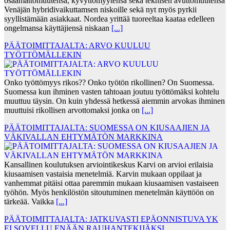
osaamattomuutensa, kyvyttömyytensä sekä teknisen avuttomuutensa
Venäjän hybridivaikuttamsen niskoille sekä nyt myös pyrkii
syyllistämään asiakkaat. Nordea yrittää tuoreeltaa kaataa edelleen
ongelmansa käyttäjiensä niskaan
[...]
PÄÄTOIMITTAJALTA: ARVO KUULUU
TYÖTTÖMÄLLEKIN
Onko työttömyys rikos?? Onko työtön rikollinen? On Suomessa.
Suomessa kun ihminen vasten tahtoaan joutuu työttömäksi kohtelu
muuttuu täysin. On kuin yhdessä hetkessä aiemmin arvokas ihminen
muuttuisi rikollisen arvottomaksi jonka on
[...]
PÄÄTOIMITTAJALTA: SUOMESSA ON KIUSAAJIEN JA
VÄKIVALLAN EHTYMÄTÖN MARKKINA
Kansallinen koulutuksen arviointikeskus Karvi on arvioi erilaisia
kiusaamisen vastaisia menetelmiä. Karvin mukaan oppilaat ja
vanhemmat pitäisi ottaa paremmin mukaan kiusaamisen vastaiseen
työhön. Myös henkilöstön sitoutuminen menetelmän käyttöön on
tärkeää. Vaikka
[...]
PÄÄTOIMITTAJALTA: JATKUVASTI EPÄONNISTUVA YK
EI SOVELLU ENÄÄN RAUHANTEKIJÄKSI