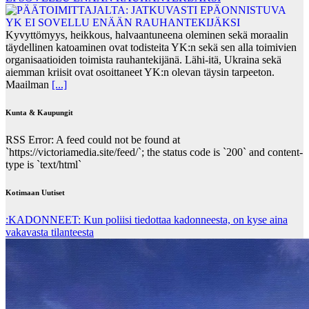
Kyvyttömyys, heikkous, halvaantuneena oleminen sekä moraalin
täydellinen katoaminen ovat todisteita YK:n sekä sen alla toimivien
organisaatioiden toimista rauhantekijänä. Lähi-itä, Ukraina sekä
aiemman kriisit ovat osoittaneet YK:n olevan täysin tarpeeton.
Maailman
[...]
Kunta & Kaupungit
RSS Error: A feed could not be found at
`https://victoriamedia.site/feed/`; the status code is `200` and content-
type is `text/html`
Kotimaan Uutiset
:KADONNEET: Kun poliisi tiedottaa kadonneesta, on kyse aina
vakavasta tilanteesta