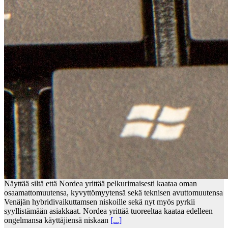
Näyttää siltä että Nordea yrittää pelkurimaisesti kaataa oman
osaamattomuutensa, kyvyttömyytensä sekä teknisen avuttomuutensa
Venäjän hybridivaikuttamsen niskoille sekä nyt myös pyrkii
syyllistämään asiakkaat. Nordea yrittää tuoreeltaa kaataa edelleen
ongelmansa käyttäjiensä niskaan
[...]