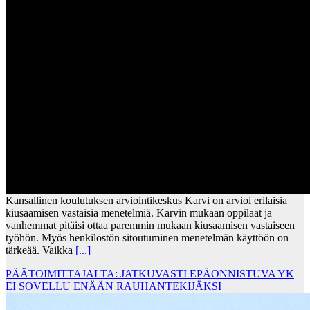
Kansallinen koulutuksen arviointikeskus Karvi on arvioi erilaisia
kiusaamisen vastaisia menetelmiä. Karvin mukaan oppilaat ja
vanhemmat pitäisi ottaa paremmin mukaan kiusaamisen vastaiseen
työhön. Myös henkilöstön sitoutuminen menetelmän käyttöön on
tärkeää. Vaikka
[...]
PÄÄTOIMITTAJALTA: JATKUVASTI EPÄONNISTUVA YK
EI SOVELLU ENÄÄN RAUHANTEKIJÄKSI