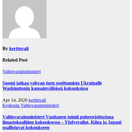
By
kerttuvali
Related Post
Valtiovarainministeri
Suomi jatkaa vahvan tuen osoittamista Ukrainalle
Washingtonin kansainvälisissä kokouksissa
Apr 14, 2026
kerttuvali
Keskusta
Valtiovarainministeri
Valtiovarainministeri Vanhanen toimii puheenjohtajana
ilmastokoalition kokouksessa – Yhdysvallat, Kiina ja Japani
osallistuvat kokoukseen