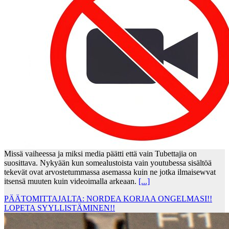
Missä vaiheessa ja miksi media päätti että vain Tubettajia on
suosittava. Nykyään kun somealustoista vain youtubessa sisältöä
tekevät ovat arvostetummassa asemassa kuin ne jotka ilmaisewvat
itsensä muuten kuin videoimalla arkeaan.
[...]
PÄÄTOMITTAJALTA: NORDEA KORJAA ONGELMASI!!
LOPETA SYYLLISTÄMINEN!!