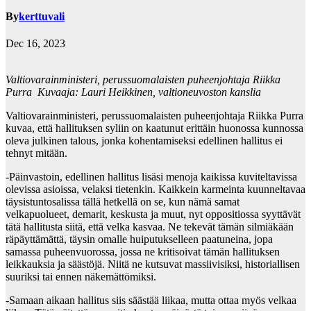
By
kerttuvali
Dec 16, 2023
Valtiovarainministeri, perussuomalaisten puheenjohtaja Riikka
Purra Kuvaaja: Lauri Heikkinen, valtioneuvoston kanslia
Valtiovarainministeri, perussuomalaisten puheenjohtaja Riikka Purra
kuvaa, että hallituksen syliin on kaatunut erittäin huonossa kunnossa
oleva julkinen talous, jonka kohentamiseksi edellinen hallitus ei
tehnyt mitään.
-Päinvastoin, edellinen hallitus lisäsi menoja kaikissa kuviteltavissa
olevissa asioissa, velaksi tietenkin. Kaikkein karmeinta kuunneltavaa
täysistuntosalissa tällä hetkellä on se, kun nämä samat
velkapuolueet, demarit, keskusta ja muut, nyt oppositiossa syyttävät
tätä hallitusta siitä, että velka kasvaa. Ne tekevät tämän silmiäkään
räpäyttämättä, täysin omalle huiputukselleen paatuneina, jopa
samassa puheenvuorossa, jossa ne kritisoivat tämän hallituksen
leikkauksia ja säästöjä. Niitä ne kutsuvat massiivisiksi, historiallisen
suuriksi tai ennen näkemättömiksi.
-Samaan aikaan hallitus siis säästää liikaa, mutta ottaa myös velkaa