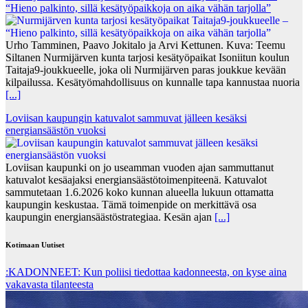
“Hieno palkinto, sillä kesätyöpaikkoja on aika vähän tarjolla”
Urho Tamminen, Paavo Jokitalo ja Arvi Kettunen. Kuva: Teemu
Siltanen Nurmijärven kunta tarjosi kesätyöpaikat Isoniitun koulun
Taitaja9-joukkueelle, joka oli Nurmijärven paras joukkue kevään
kilpailussa. Kesätyömahdollisuus on kunnalle tapa kannustaa nuoria
[...]
Loviisan kaupungin katuvalot sammuvat jälleen kesäksi
energiansäästön vuoksi
Loviisan kaupunki on jo useamman vuoden ajan sammuttanut
katuvalot kesäajaksi energiansäästötoimenpiteenä. Katuvalot
sammutetaan 1.6.2026 koko kunnan alueella lukuun ottamatta
kaupungin keskustaa. Tämä toimenpide on merkittävä osa
kaupungin energiansäästöstrategiaa. Kesän ajan
[...]
Kotimaan Uutiset
:KADONNEET: Kun poliisi tiedottaa kadonneesta, on kyse aina
vakavasta tilanteesta