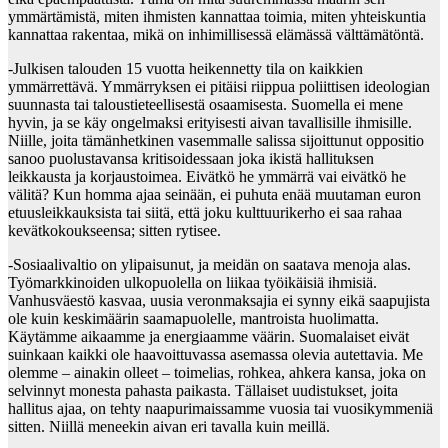
ymmärtämistä, miten ihmisten kannattaa toimia, miten yhteiskuntia
kannattaa rakentaa, mikä on inhimillisessä elämässä välttämätöntä.
-Julkisen talouden 15 vuotta heikennetty tila on kaikkien
ymmärrettävä. Ymmärryksen ei pitäisi riippua poliittisen ideologian
suunnasta tai taloustieteellisestä osaamisesta. Suomella ei mene
hyvin, ja se käy ongelmaksi erityisesti aivan tavallisille ihmisille.
Niille, joita tämänhetkinen vasemmalle salissa sijoittunut oppositio
sanoo puolustavansa kritisoidessaan joka ikistä hallituksen
leikkausta ja korjaustoimea. Eivätkö he ymmärrä vai eivätkö he
välitä? Kun homma ajaa seinään, ei puhuta enää muutaman euron
etuusleikkauksista tai siitä, että joku kulttuurikerho ei saa rahaa
kevätkokoukseensa; sitten rytisee.
-Sosiaalivaltio on ylipaisunut, ja meidän on saatava menoja alas.
Työmarkkinoiden ulkopuolella on liikaa työikäisiä ihmisiä.
Vanhusväestö kasvaa, uusia veronmaksajia ei synny eikä saapujista
ole kuin keskimäärin saamapuolelle, mantroista huolimatta.
Käytämme aikaamme ja energiaamme väärin. Suomalaiset eivät
suinkaan kaikki ole haavoittuvassa asemassa olevia autettavia. Me
olemme – ainakin olleet – toimelias, rohkea, ahkera kansa, joka on
selvinnyt monesta pahasta paikasta. Tällaiset uudistukset, joita
hallitus ajaa, on tehty naapurimaissamme vuosia tai vuosikymmeniä
sitten. Niillä meneekin aivan eri tavalla kuin meillä.