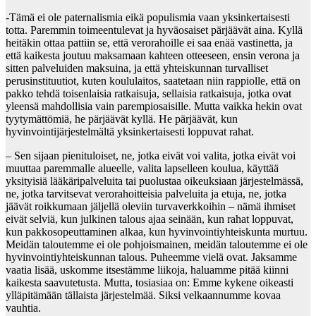
-Tämä ei ole paternalismia eikä populismia vaan yksinkertaisesti
totta. Paremmin toimeentulevat ja hyväosaiset pärjäävät aina. Kyllä
heitäkin ottaa pattiin se, että verorahoille ei saa enää vastinetta, ja
että kaikesta joutuu maksamaan kahteen otteeseen, ensin verona ja
sitten palveluiden maksuina, ja että yhteiskunnan turvalliset
perusinstituutiot, kuten koululaitos, saatetaan niin rappiolle, että on
pakko tehdä toisenlaisia ratkaisuja, sellaisia ratkaisuja, jotka ovat
yleensä mahdollisia vain parempiosaisille. Mutta vaikka hekin ovat
tyytymättömiä, he pärjäävät kyllä. He pärjäävät, kun
hyvinvointijärjestelmältä yksinkertaisesti loppuvat rahat.
– Sen sijaan pienituloiset, ne, jotka eivät voi valita, jotka eivät voi
muuttaa paremmalle alueelle, valita lapselleen koulua, käyttää
yksityisiä lääkäripalveluita tai puolustaa oikeuksiaan järjestelmässä,
ne, jotka tarvitsevat verorahoitteisia palveluita ja etuja, ne, jotka
jäävät roikkumaan jäljellä oleviin turvaverkkoihin – nämä ihmiset
eivät selviä, kun julkinen talous ajaa seinään, kun rahat loppuvat,
kun pakkosopeuttaminen alkaa, kun hyvinvointiyhteiskunta murtuu.
Meidän taloutemme ei ole pohjoismainen, meidän taloutemme ei ole
hyvinvointiyhteiskunnan talous. Puheemme vielä ovat. Jaksamme
vaatia lisää, uskomme itsestämme liikoja, haluamme pitää kiinni
kaikesta saavutetusta. Mutta, tosiasiaa on: Emme kykene oikeasti
ylläpitämään tällaista järjestelmää. Siksi velkaannumme kovaa
vauhtia.