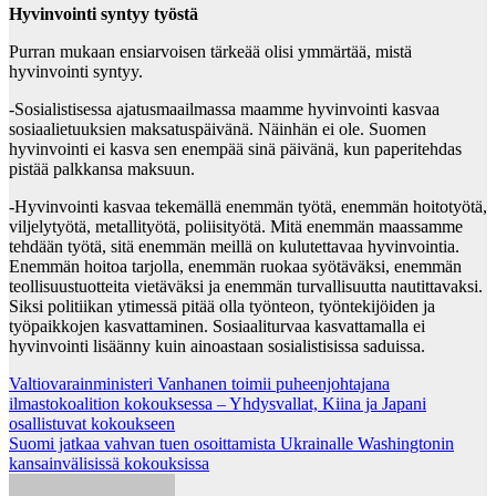
Hyvinvointi syntyy työstä
Purran mukaan ensiarvoisen tärkeää olisi ymmärtää, mistä
hyvinvointi syntyy.
-Sosialistisessa ajatusmaailmassa maamme hyvinvointi kasvaa
sosiaalietuuksien maksatuspäivänä. Näinhän ei ole. Suomen
hyvinvointi ei kasva sen enempää sinä päivänä, kun paperitehdas
pistää palkkansa maksuun.
-Hyvinvointi kasvaa tekemällä enemmän työtä, enemmän hoitotyötä,
viljelytyötä, metallityötä, poliisityötä. Mitä enemmän maassamme
tehdään työtä, sitä enemmän meillä on kulutettavaa hyvinvointia.
Enemmän hoitoa tarjolla, enemmän ruokaa syötäväksi, enemmän
teollisuustuotteita vietäväksi ja enemmän turvallisuutta nautittavaksi.
Siksi politiikan ytimessä pitää olla työnteon, työntekijöiden ja
työpaikkojen kasvattaminen. Sosiaaliturvaa kasvattamalla ei
hyvinvointi lisäänny kuin ainoastaan sosialistisissa saduissa.
Post
Valtiovarainministeri Vanhanen toimii puheenjohtajana
ilmastokoalition kokouksessa – Yhdysvallat, Kiina ja Japani
navigation
osallistuvat kokoukseen
Suomi jatkaa vahvan tuen osoittamista Ukrainalle Washingtonin
kansainvälisissä kokouksissa