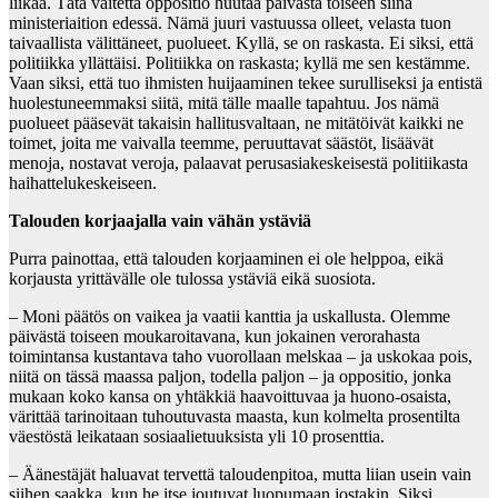
liikaa. Tätä väitettä oppositio huutaa päivästä toiseen siinä
ministeriaition edessä. Nämä juuri vastuussa olleet, velasta tuon
taivaallista välittäneet, puolueet. Kyllä, se on raskasta. Ei siksi, että
politiikka yllättäisi. Politiikka on raskasta; kyllä me sen kestämme.
Vaan siksi, että tuo ihmisten huijaaminen tekee surulliseksi ja entistä
huolestuneemmaksi siitä, mitä tälle maalle tapahtuu. Jos nämä
puolueet pääsevät takaisin hallitusvaltaan, ne mitätöivät kaikki ne
toimet, joita me vaivalla teemme, peruuttavat säästöt, lisäävät
menoja, nostavat veroja, palaavat perusasiakeskeisestä politiikasta
haihattelukeskeiseen.
Talouden korjaajalla vain vähän ystäviä
Purra painottaa, että talouden korjaaminen ei ole helppoa, eikä
korjausta yrittävälle ole tulossa ystäviä eikä suosiota.
– Moni päätös on vaikea ja vaatii kanttia ja uskallusta. Olemme
päivästä toiseen moukaroitavana, kun jokainen verorahasta
toimintansa kustantava taho vuorollaan melskaa – ja uskokaa pois,
niitä on tässä maassa paljon, todella paljon – ja oppositio, jonka
mukaan koko kansa on yhtäkkiä haavoittuvaa ja huono-osaista,
värittää tarinoitaan tuhoutuvasta maasta, kun kolmelta prosentilta
väestöstä leikataan sosiaalietuuksista yli 10 prosenttia.
– Äänestäjät haluavat tervettä taloudenpitoa, mutta liian usein vain
siihen saakka, kun he itse joutuvat luopumaan jostakin. Siksi