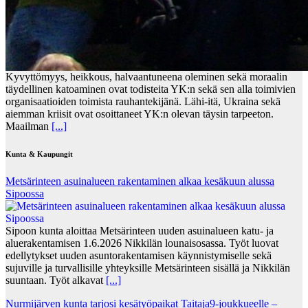
Kyvyttömyys, heikkous, halvaantuneena oleminen sekä moraalin
täydellinen katoaminen ovat todisteita YK:n sekä sen alla toimivien
organisaatioiden toimista rauhantekijänä. Lähi-itä, Ukraina sekä
aiemman kriisit ovat osoittaneet YK:n olevan täysin tarpeeton.
Maailman
[...]
Kunta & Kaupungit
Metsärinteen asuinalueen rakentaminen alkaa kesäkuun alussa
Sipoossa
Sipoon kunta aloittaa Metsärinteen uuden asuinalueen katu- ja
aluerakentamisen 1.6.2026 Nikkilän lounaisosassa. Työt luovat
edellytykset uuden asuntorakentamisen käynnistymiselle sekä
sujuville ja turvallisille yhteyksille Metsärinteen sisällä ja Nikkilän
suuntaan. Työt alkavat
[...]
Nurmijärven kunta tarjosi kesätyöpaikat Taitaja9-joukkueelle –