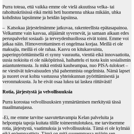
Purra toteaa, että vaikka emme ole vielä akuutissa velka- tai
rahoituskriisissä eikä meitä heti huomenna uhkaa mikään, uhka
kohdistuu lapsiimme ja heidän lapsiinsa.
– Katsokaa järjestelmämme jatkuvaa, rakenteellista epätasapainoa.
Velkamme vain kasvaa, alijäämät syvenevät, ja samaan aikaan edes
peruspalvelut sosiaali- ja terveydenhuollossa eivät toimi. Emme voi
jatkaa näin. Himoverottaminen ei ongelmaa korjaa. Meillä ei ole
maksajia, meillä ei ole rahaa. Kasvu on kitukasvuista,
paperinpyörittämisellä ei synny vaurautta, vientiä eikä innovaatioita,
uusia nokioita ei ole näköpiirissä, haihattelu ei tuota kuin sosialismin
asiantuntemusta. Ja mikä entistä kauheampaa, nuo PISA-tulokset –
ne viestivät tulevaisuuden yhä pahemmista ongelmista. Nämä lapset
ja nuoret ovat kohta vastuussa yhteiskunnan pyörittämisestä ja
veronmaksusta. Ja he eivät osaa lukea tai laskea riittävästi!
Rotia, järjestystä ja velvollisuuksia
Purra korostaa velvollisuuksien ymmärtämisen merkitystä tässä
maailmanajassa.
-Ei, me emme tarvitse saavutettavampia Kelan palveluita ja
helpompia tapoja kuitata tilille toimeentulotukea, me tarvitsemme
rotia, järjestystä, vaatimuksia ja velvollisuuksia. Tämä ei ole kylmää
eikä epäempaattista. Tämä on mitä suuremmassa määrin sen