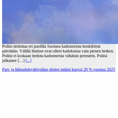
Poliisi tiedottaa eri puolilla Suomea kadonneista henkilöistä
päivittäin. Välillä ihmiset ovat olleet kadoksissa vain pienen hetken.
Poliisi ei koskaan tiedota kadonneista vähäisin perustein. Poliisi
julkaisee […]
[...]
Pari- ja lähisuhdeväkivallan uhrien määrä kasvoi 20 % vuonna 2025