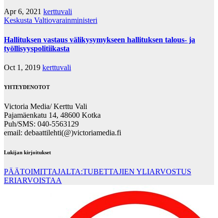
Apr 6, 2021
kerttuvali
Keskusta
Valtiovarainministeri
Hallituksen vastaus välikysymykseen hallituksen talous- ja
työllisyyspolitiikasta
Oct 1, 2019
kerttuvali
YHTEYDENOTOT
Victoria Media/ Kerttu Vali
Pajamäenkatu 14, 48600 Kotka
Puh/SMS: 040-5563129
email: debaattilehti(@)victoriamedia.fi
Lukijan kirjoitukset
PÄÄTOIMITTAJALTA:TUBETTAJIEN YLIARVOSTUS
ERIARVOISTAA