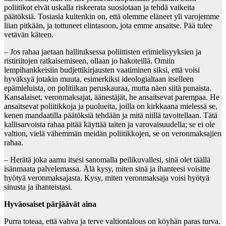
poliitikot eivät uskalla riskeerata suosiotaan ja tehdä vaikeita
päätöksiä. Tosiasia kuitenkin on, että olemme eläneet yli varojemme
liian pitkään, ja tottuneet elintasoon, jota emme ansaitse. Pää tulee
vetävän käteen.
– Jos rahaa jaetaan hallituksessa poliittisten erimielisyyksien ja
ristiriitojen ratkaisemiseen, ollaan jo hakoteillä. Omiin
lempihankkeisiin budjettikirjausten vaatiminen siksi, että voisi
hyväksyä jotakin muuta, esimerkiksi ideologialtaan itselleen
epämieluista, on politiikan peruskauraa, mutta näen siitä punaista.
Kansalaiset, veronmaksajat, äänestäjät, he ansaitsevat parempaa. He
ansaitsevat poliitikkoja ja puolueita, joilla on kirkkaana mielessä se,
kenen mandaatilla päätöksiä tehdään ja mitä niillä tavoitellaan. Tätä
kallisarvoista rahaa pitää käyttää taiten ja varovaisuudella; se ei ole
valtion, vielä vähemmän meidän poliitikkojen, se on veronmaksajien
rahaa.
– Herätä joka aamu itsesi sanomalla peilikuvallesi, sinä olet täällä
isänmaata palvelemassa. Älä kysy, miten sinä ja ihanteesi voisitte
hyötyä veronmaksajasta. Kysy, miten veronmaksaja voisi hyötyä
sinusta ja ihanteistasi.
Hyväosaiset pärjäävät aina
Purra toteaa, että vahva ja terve valtiontalous on köyhän paras turva.