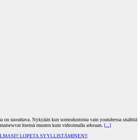
jia on suosittava. Nykyään kun somealustoista vain youtubessa sisältöä
lmaisewvat itsensä muuten kuin videoimalla arkeaan.
[...]
MASI!! LOPETA SYYLLISTÄMINEN!!