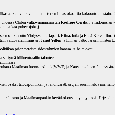
tiikasta, kun valtiovarainministerien ilmastokoalitio kokoontuu tiistaina
 yhdessä Chilen valtiovarainministeri
Rodrigo Cerdan
ja Indonesian v
Suomi jatkaa puheenjohtajana.
een on kutsuttu Yhdysvallat, Japani, Kiina, Intia ja Etelä-Korea. Ilma
ain valtiovarainministeri
Janet Yellen
ja Kiinan valtiovarainministeri
L
politiikan prioriteeteista sidosryhmien kanssa. Aiheita ovat:
siirtymä hiilineutraaliin talouteen
allinnassa
 mukana Maailman luonnonsäätiö (WWF) ja Kansainvälinen finanssi-inst
n osaksi talouspolitiikan ja rahoitusratkaisujen suunnittelua niin sanot
luuttarahaston ja Maailmanpankin kevätkokousten yhteydessä. Järjestöt 