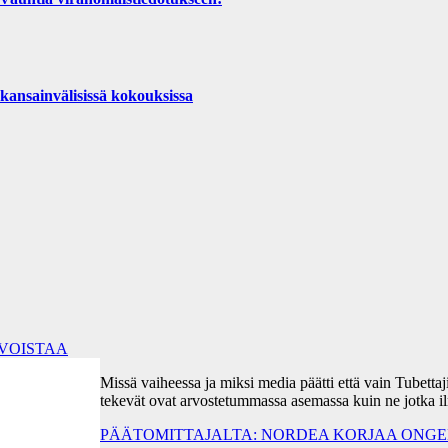
kansainvälisissä kokouksissa
RVOISTAA
Missä vaiheessa ja miksi media päätti että vain Tubetta
tekevät ovat arvostetummassa asemassa kuin ne jotka i
PÄÄTOMITTAJALTA: NORDEA KORJAA ONGEL