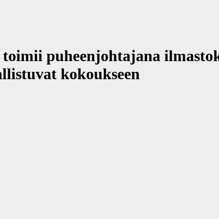
 toimii puheenjohtajana ilmastok
allistuvat kokoukseen