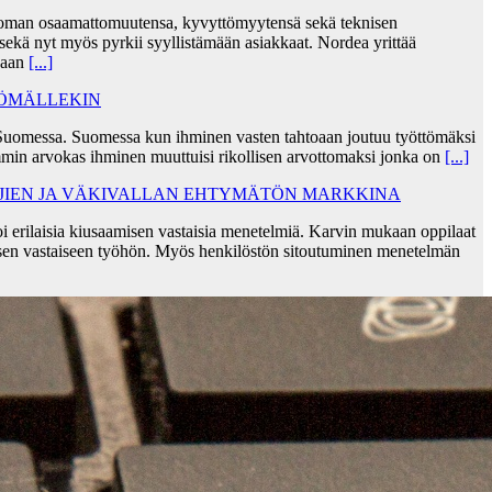
taa oman osaamattomuutensa, kyvyttömyytensä sekä teknisen
ekä nyt myös pyrkii syyllistämään asiakkaat. Nordea yrittää
skaan
[...]
TÖMÄLLEKIN
Suomessa. Suomessa kun ihminen vasten tahtoaan joutuu työttömäksi
min arvokas ihminen muuttuisi rikollisen arvottomaksi jonka on
[...]
AJIEN JA VÄKIVALLAN EHTYMÄTÖN MARKKINA
i erilaisia kiusaamisen vastaisia menetelmiä. Karvin mukaan oppilaat
sen vastaiseen työhön. Myös henkilöstön sitoutuminen menetelmän