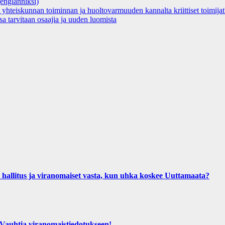
englanniksi)
 yhteiskunnan toiminnan ja huoltovarmuuden kannalta kriittiset toimijat
a tarvitaan osaajia ja uuden luomista
us ja viranomaiset vasta, kun uhka koskee Uuttamaata?
htia viranomaistiedotukseen!