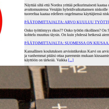
Näyttää siltä että Nordea yrittää pelkurimaisesti kaa
avuttomuutensa Venäjän hybridivaikuttamsen niskoille s
tuoreeltaa kaataa edelleen ongelmansa käyttäjiensä ni
PÄÄTOIMITTAJALTA: ARVO KUULUU TYÖT
Onko työttömyys rikos?? Onko työtön rikollinen? On 
kohtelu muuttuu täysin. On kuin yhdessä hetkessä aiem
PÄÄTOIMITTAJALTA: SUOMESSA ON KIUSA
Kansallinen koulutuksen arviointikeskus Karvi on arvio
ja vanhemmat pitäisi ottaa paremmin mukaan kiusaami
käyttöön on tärkeää. Vaikka
[...]