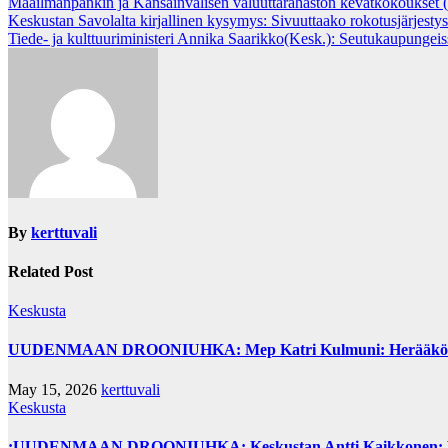
Maailmanpankin ja Kansainvälisen valuuttarahaston kevätkokoukset (
Post
Keskustan Savolalta kirjallinen kysymys: Sivuuttaako rokotusjärjestys
Tiede- ja kulttuuriministeri Annika Saarikko(Kesk.): Seutukaupungeiss
navigation
By
kerttuvali
Related Post
Keskusta
UUDENMAAN DROONIUHKA: Mep Katri Kulmuni: Herääkö hallit
May 15, 2026
kerttuvali
Keskusta
:UUDENMAAN DROONIUHKA: Keskustan Antti Kaikkonen: Vau