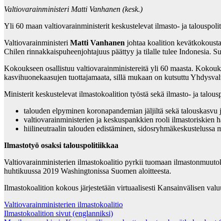
Valtiovarainministeri Matti Vanhanen (kesk.)
Yli 60 maan valtiovarainministerit keskustelevat ilmasto- ja talouspoli
Valtiovarainministeri
Matti Vanhanen
johtaa koalition kevätkokousta
Chilen rinnakkaispuheenjohtajuus päättyy ja tilalle tulee Indonesia. 
Kokoukseen osallistuu valtiovarainministereitä yli 60 maasta. Kokouks
kasvihuonekaasujen tuottajamaata, sillä mukaan on kutsuttu Yhdysvalt
Ministerit keskustelevat ilmastokoalition työstä sekä ilmasto- ja talous
talouden elpyminen koronapandemian jäljiltä sekä talouskasvu ja 
valtiovarainministerien ja keskuspankkien rooli ilmastoriskien h
hiilineutraalin talouden edistäminen, sidosryhmäkeskustelussa
Ilmastotyö osaksi talouspolitiikkaa
Valtiovarainministerien ilmastokoalitio pyrkii tuomaan ilmastonmuutokse
huhtikuussa 2019 Washingtonissa Suomen aloitteesta.
Ilmastokoalition kokous järjestetään virtuaalisesti Kansainvälisen va
Valtiovarainministerien ilmastokoalitio
Ilmastokoalition sivut (englanniksi)