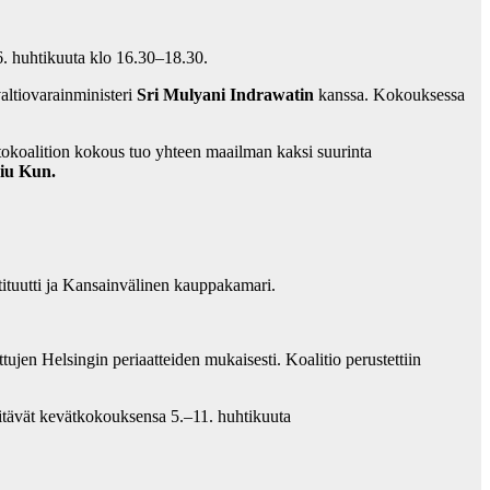
 6. huhtikuuta klo 16.30–18.30.
altiovarainministeri
Sri Mulyani Indrawatin
kanssa. Kokouksessa
stokoalition kokous tuo yhteen maailman kaksi suurinta
iu Kun.
ituutti ja Kansainvälinen kauppakamari.
tujen Helsingin periaatteiden mukaisesti. Koalitio perustettiin
pitävät kevätkokouksensa 5.–11. huhtikuuta