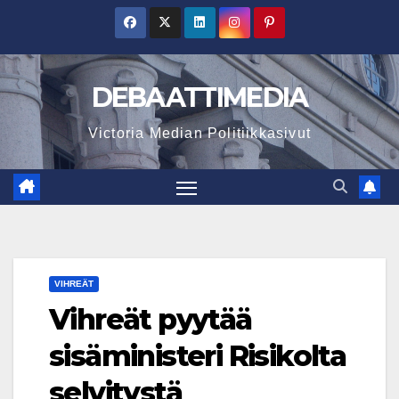
Skip
to
content
DEBAATTIMEDIA
Victoria Median Politiikkasivut
VIHREÄT
Vihreät pyytää
sisäministeri Risikolta
selvitystä