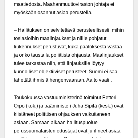
maatiedosta. Maahanmuuttoviraston johtaja ei
myöskään osannut asiaa perustella.
– Hallituksen on selvitettävä perusteellisesti, mihin
tosiasioihin maalinjaukset ja niille pohjatut
tiukennukset perustuvat, kuka päätöksestä vastaa
ja onko taustalla poliittista ohjausta. Maalinjaukset
tulee tarkastaa niin, että linjauksille löytyy
kunnolliset objektiiviset perusteet. Suomi ei saa
lähettää ihmisiä hengenvaaraan, Aalto vaatii.
Toukokuussa vastuuministerinä toiminut Petteri
Orpo (kok.) ja pääministeri Juha Sipilä (kesk.) ovat
kiistäneet poliittisen ohjauksen vaikuttaneen
asiaan. Samaan aikaan hallituspuolue
perussuomalaisten edustajat ovat juhlineet asiaa