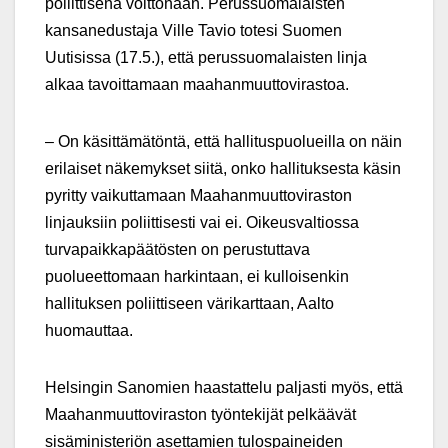
poliittisena voittonaan. Perussuomalaisten
kansanedustaja Ville Tavio totesi Suomen
Uutisissa (17.5.), että perussuomalaisten linja
alkaa tavoittamaan maahanmuuttovirastoa.
– On käsittämätöntä, että hallituspuolueilla on näin
erilaiset näkemykset siitä, onko hallituksesta käsin
pyritty vaikuttamaan Maahanmuuttoviraston
linjauksiin poliittisesti vai ei. Oikeusvaltiossa
turvapaikkapäätösten on perustuttava
puolueettomaan harkintaan, ei kulloisenkin
hallituksen poliittiseen värikarttaan, Aalto
huomauttaa.
Helsingin Sanomien haastattelu paljasti myös, että
Maahanmuuttoviraston työntekijät pelkäävät
sisäministeriön asettamien tulospaineiden