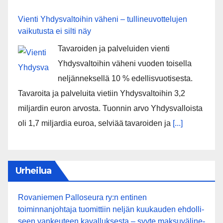
Vienti Yhdysvaltoihin väheni – tullineuvottelujen
vaikutusta ei silti näy
Tavaroiden ja palveluiden vienti
Yhdysvaltoihin väheni vuoden toisella
neljänneksellä 10 % edellisvuotisesta.
Tavaroita ja palveluita vietiin Yhdysvaltoihin 3,2
miljardin euron arvosta. Tuonnin arvo Yhdysvalloista
oli 1,7 miljardia euroa, selviää tavaroiden ja
[...]
Urheilua
Rovaniemen Palloseura ry:n entinen
toiminnanjohtaja tuo­mit­tiin neljän kuu­kau­den eh­dol­li­
seen van­keu­teen ka­val­luk­ses­ta – syyte mak­su­vä­li­ne­