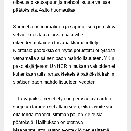
oikeutta oikeusapuun ja mahdollisuutta valittaa
päätöksistä, Aalto huomauttaa.
Suomella on moraalinen ja sopimuksiin perustuva
velvollisuus taata turvaa hakeville
oikeudenmukainen turvapaikkamenettely.
Kielteisiä päätöksiä on myös perusteltu erityisesti
vetoamalla sisäisen paon mahdollisuuteen. YK:n
pakolaisjärjestön UNHCR:n mukaan valtioiden ei
kuitenkaan tulisi antaa kielteisiä päätöksiä Irakiin
sisäisen paon mahdollisuuteen vedoten.
– Turvapaikkamenettelyn on perustuttava aidon
suojelun tarpeen selvittämiseen, eikä tavoite voi
olla tehdä mahdollisimman paljon kielteisiä
päätöksiä. Hallituksen on otettava
Maahanmuuttoviraston työntekijöiden esittämä