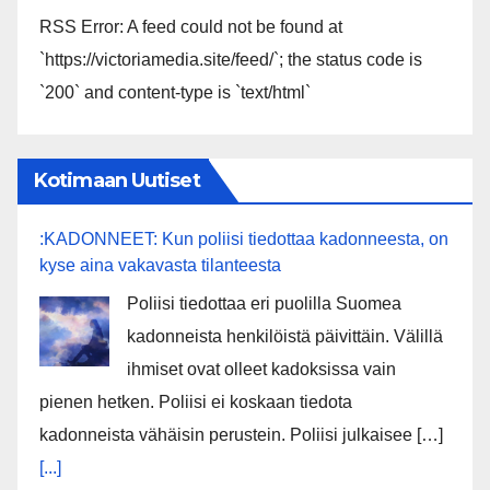
RSS Error: A feed could not be found at
`https://victoriamedia.site/feed/`; the status code is
`200` and content-type is `text/html`
Kotimaan Uutiset
:KADONNEET: Kun poliisi tiedottaa kadonneesta, on
kyse aina vakavasta tilanteesta
Poliisi tiedottaa eri puolilla Suomea
kadonneista henkilöistä päivittäin. Välillä
ihmiset ovat olleet kadoksissa vain
pienen hetken. Poliisi ei koskaan tiedota
kadonneista vähäisin perustein. Poliisi julkaisee […]
[...]