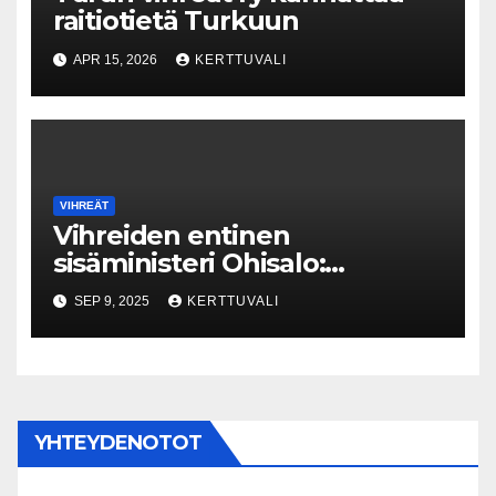
raitiotietä Turkuun
APR 15, 2026
KERTTUVALI
VIHREÄT
Vihreiden entinen
sisäministeri Ohisalo:
Äärioikeistoa koskevan tiedon
SEP 9, 2025
KERTTUVALI
rajoittaminen Supon
nettisivuilla on vaarallista
YHTEYDENOTOT