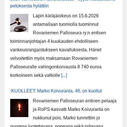
pe­tok­ses­ta hy­lät­tiin
Lapin käräjäoikeus on 15.6.2026
antamallaan tuomiolla tuominnut
Rovaniemen Palloseura ry:n entisen
toiminnanjohtajan 4 kuukauden ehdolliseen
vankeusrangaistukseen kavalluksesta. Hänet
velvoitettiin myös maksamaan Rovaniemen
Palloseuralle vahingonkorvausta 8 740 euroa
korkoineen sekä valtiolle
[...]
:KUOLLEET: Marko Koivuranta, 48, on kuollut
Rovaniemen Palloseuran entinen pelaaja
ja RoPS-kasvatti Marko Koivuranta on
nukkunut pois. Marko tunnettiin jo
nuorena luotettavana, nopeana sekä taitavana