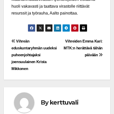
huoli vakavasti ja taattava virastolle riittävät
resurssit ja työrauha, Aalto painottaa.
Post
Vihreän
Vihreiden Emma Kari:
eduskuntaryhmän uudeksi
MTK:n herättävä tähän
navigation
puheenjohtajaksi
päivään
joensuulainen Krista
Mikkonen
By
kerttuvali