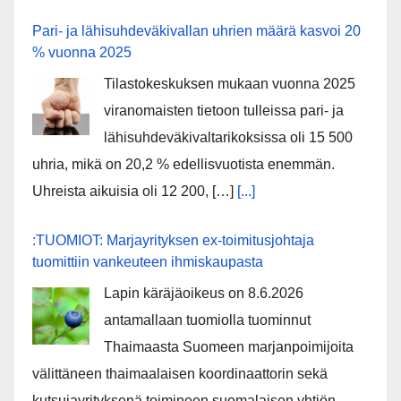
Pari- ja lähisuhdeväkivallan uhrien määrä kasvoi 20
% vuonna 2025
Tilastokeskuksen mukaan vuonna 2025
viranomaisten tietoon tulleissa pari- ja
lähisuhdeväkivaltarikoksissa oli 15 500
uhria, mikä on 20,2 % edellisvuotista enemmän.
Uhreista aikuisia oli 12 200, […]
[...]
:TUOMIOT: Marjayrityksen ex-toimitusjohtaja
tuomittiin vankeuteen ihmiskaupasta
Lapin käräjäoikeus on 8.6.2026
antamallaan tuomiolla tuominnut
Thaimaasta Suomeen marjanpoimijoita
välittäneen thaimaalaisen koordinaattorin sekä
kutsujayrityksenä toimineen suomalaisen yhtiön