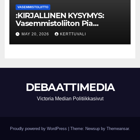
VASEMMISTOLIITTO
:KIRJALLINEN KYSYMYS:
Vasemmistoliiton Pia
Lohikoski: Missä viipyy Orpon
MAY 20, 2026
KERTTUVALI
hallituksen drooniohjeistus
kunnille?
DEBAATTIMEDIA
Victoria Median Politiikkasivut
Proudly powered by WordPress
|
Theme: Newsup by
Themeansar
.