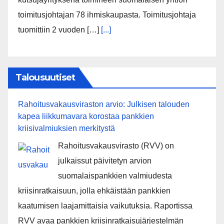
toimitusjohtajan 78 ihmiskaupasta. Toimitusjohtaja
tuomittiin 2 vuoden […]
[...]
Talousuutiset
Rahoitusvakausviraston arvio: Julkisen talouden
kapea liikkumavara korostaa pankkien
kriisivalmiuksien merkitystä
Rahoitusvakausvirasto (RVV) on
julkaissut päivitetyn arvion
suomalaispankkien valmiudesta
kriisinratkaisuun, jolla ehkäistään pankkien
kaatumisen laajamittaisia vaikutuksia. Raportissa
RVV avaa pankkien kriisinratkaisujärjestelmän