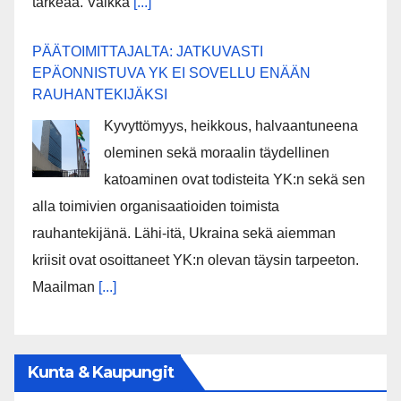
tärkeää. Vaikka
[...]
PÄÄTOIMITTAJALTA: JATKUVASTI
EPÄONNISTUVA YK EI SOVELLU ENÄÄN
RAUHANTEKIJÄKSI
Kyvyttömyys, heikkous, halvaantuneena
oleminen sekä moraalin täydellinen
katoaminen ovat todisteita YK:n sekä sen
alla toimivien organisaatioiden toimista
rauhantekijänä. Lähi-itä, Ukraina sekä aiemman
kriisit ovat osoittaneet YK:n olevan täysin tarpeeton.
Maailman
[...]
Kunta & Kaupungit