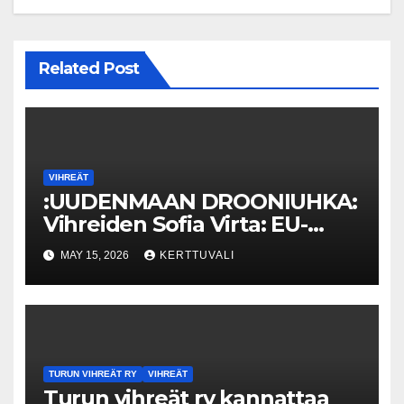
Related Post
VIHREÄT
:UUDENMAAN DROONIUHKA:
Vihreiden Sofia Virta: EU-
Alertin käyttöönottoa on
MAY 15, 2026
KERTTUVALI
aikaistettava ja Venäjä-
sanktioita kiristettävä
TURUN VIHREÄT RY
VIHREÄT
Turun vihreät ry kannattaa