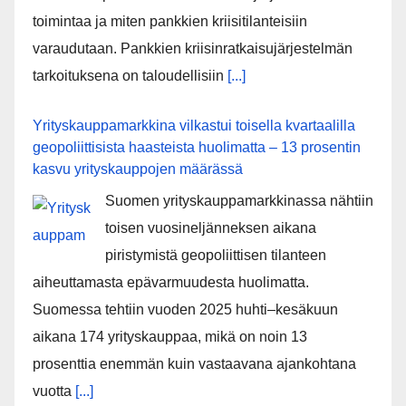
toimintaa ja miten pankkien kriisitilanteisiin
varaudutaan. Pankkien kriisinratkaisujärjestelmän
tarkoituksena on taloudellisiin
[...]
Yrityskauppamarkkina vilkastui toisella kvartaalilla
geopoliittisista haasteista huolimatta – 13 prosentin
kasvu yrityskauppojen määrässä
Suomen yrityskauppamarkkinassa nähtiin
toisen vuosineljänneksen aikana
piristymistä geopoliittisen tilanteen
aiheuttamasta epävarmuudesta huolimatta.
Suomessa tehtiin vuoden 2025 huhti–kesäkuun
aikana 174 yrityskauppaa, mikä on noin 13
prosenttia enemmän kuin vastaavana ajankohtana
vuotta
[...]