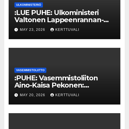
ULKOMINISTERIÖ
:LUE PUHE: Ulkoministeri
Valtonen Lappeenrannan-
Lahden teknillisen yliopiston
MAY 23, 2026
KERTTUVALI
kunniatohtoriksi
VASEMMISTOLIITTO
:PUHE: Vasemmistoliiton
Aino-Kaisa Pekonen:
Eriarvoistumisen
MAY 20, 2026
KERTTUVALI
pysäyttäminen luo
turvallisuutta