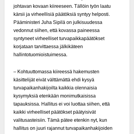
johtavan kovaan kiireeseen. Tällöin työn laatu
kärsii ja virheellisiä päätöksiä syntyy helposti.
Pääministeri Juha Sipilä on julkisuudessa
vedonnut siihen, että kovassa paineessa
syntyneet virheelliset turvapaikkapäätökset
korjataan tarvittaessa jälkikäteen
hallintotuomioistuimessa.
– Kohtuuttomassa kiireessä hakemusten
käsittelijät eivät välttämättä ehdi kysyä
turvapaikanhakijoilta kaikkia olennaisia
kysymyksiä etenkään monimutkaisissa
tapauksissa. Hallitus ei voi luottaa siihen, että
kaikki virheelliset päätökset päätyisivät
valitusasteisiin. Tämä pätee etenkin nyt, kun
hallitus on juuri rajannut turvapaikanhakijoiden