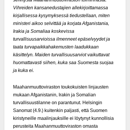
Vihreiden kansanedustajien allekirjoittamassa
kirjallisessa kysymyksessä tiedustellaan, miten
ministeri aikoo selvittää ja korjata Afganistania,
Irakia ja Somaliaa koskevissa
turvallisuusarvioissa ilmenneet epäselvyydet ja
taata turvapaikkahakemusten laadukkaan
käsittelyn. Maiden turvallisuusarviot vaikuttavat
huomattavasti siihen, kuka saa Suomesta suojaa
ja kuka ei.
Maahanmuuttoviraston toukokuisten linjausten
mukaan Afganistanin, Irakin ja Somalian
turvallisuustilanne on parantunut. Helsingin
Sanomat (4.9.) kuitenkin paljasti, että Suomen
kiristyneille maalinjauksille ei löytynyt kunnollisia
perusteita Maahanmuuttoviraston omasta