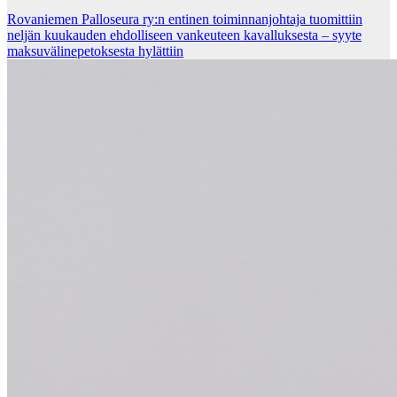
Rovaniemen Palloseura ry:n entinen toiminnanjohtaja tuo­mit­tiin
neljän kuu­kau­den eh­dol­li­seen van­keu­teen ka­val­luk­ses­ta – syyte
mak­su­vä­li­ne­pe­tok­ses­ta hy­lät­tiin