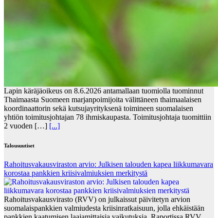
Lapin käräjäoikeus on 8.6.2026 antamallaan tuomiolla tuominnut
Thaimaasta Suomeen marjanpoimijoita välittäneen thaimaalaisen
koordinaattorin sekä kutsujayrityksenä toimineen suomalaisen
yhtiön toimitusjohtajan 78 ihmiskaupasta. Toimitusjohtaja tuomittiin
2 vuoden […]
[...]
Talousuutiset
Rahoitusvakausviraston arvio: Julkisen talouden kapea liikkumavara
korostaa pankkien kriisivalmiuksien merkitystä
Rahoitusvakausvirasto (RVV) on julkaissut päivitetyn arvion
suomalaispankkien valmiudesta kriisinratkaisuun, jolla ehkäistään
pankkien kaatumisen laajamittaisia vaikutuksia. Raportissa RVV