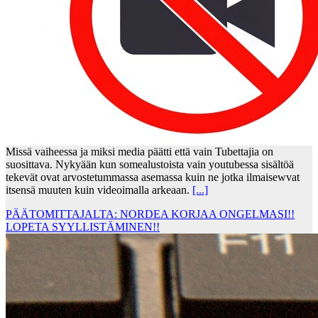
Missä vaiheessa ja miksi media päätti että vain Tubettajia on
suosittava. Nykyään kun somealustoista vain youtubessa sisältöä
tekevät ovat arvostetummassa asemassa kuin ne jotka ilmaisewvat
itsensä muuten kuin videoimalla arkeaan.
[...]
PÄÄTOMITTAJALTA: NORDEA KORJAA ONGELMASI!!
LOPETA SYYLLISTÄMINEN!!