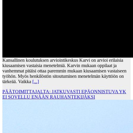
Kansallinen koulutuksen arviointikeskus Karvi on arvioi erilaisia
kiusaamisen vastaisia menetelmiä. Karvin mukaan oppilaat ja
vanhemmat pitäisi ottaa paremmin mukaan kiusaamisen vastaiseen
työhön. Myös henkilöstön sitoutuminen menetelmän käyttöön on
tärkeää. Vaikka
[...]
PÄÄTOIMITTAJALTA: JATKUVASTI EPÄONNISTUVA YK
EI SOVELLU ENÄÄN RAUHANTEKIJÄKSI