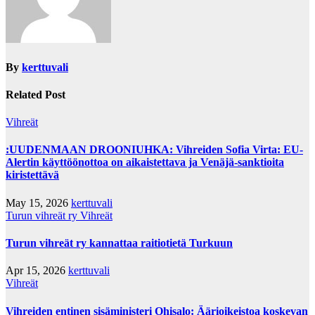
By
kerttuvali
Related Post
Vihreät
:UUDENMAAN DROONIUHKA: Vihreiden Sofia Virta: EU-
Alertin käyttöönottoa on aikaistettava ja Venäjä-sanktioita
kiristettävä
May 15, 2026
kerttuvali
Turun vihreät ry
Vihreät
Turun vihreät ry kannattaa raitiotietä Turkuun
Apr 15, 2026
kerttuvali
Vihreät
Vihreiden entinen sisäministeri Ohisalo: Äärioikeistoa koskevan