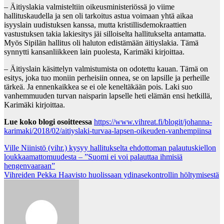
– Äitiyslakia valmisteltiin oikeusministeriössä jo viime
hallituskaudella ja sen oli tarkoitus astua voimaan yhtä aikaa
isyyslain uudistuksen kanssa, mutta kristillisdemokraattien
vastustuksen takia lakiesitys jäi silloiselta hallitukselta antamatta.
Myös Sipilän hallitus oli haluton edistämään äitiyslakia. Tämä
synnytti kansanliikkeen lain puolesta, Karimäki kirjoittaa.
– Äitiyslain käsittelyn valmistumista on odotettu kauan. Tämä on
esitys, joka tuo moniin perheisiin onnea, se on lapsille ja perheille
tärkeä. Ja ennenkaikkea se ei ole keneltäkään pois. Laki suo
vanhemmuuden turvan naisparin lapselle heti elämän ensi hetkillä,
Karimäki kirjoittaa.
Lue koko blogi osoitteessa
https://www.vihreat.fi/blogit/johanna-
karimaki/2018/02/aitiyslaki-turvaa-lapsen-oikeuden-vanhempiinsa
Post
Ville Niinistö (vihr.) kysyy hallitukselta ehdottoman palautuskiellon
loukkaamattomuudesta – ”Suomi ei voi palauttaa ihmisiä
navigation
hengenvaaraan”
Vihreiden Pekka Haavisto huolissaan ydinasekontrollin höltymisestä