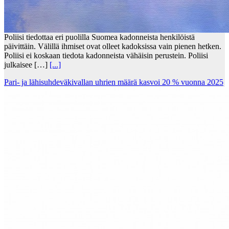
Poliisi tiedottaa eri puolilla Suomea kadonneista henkilöistä
päivittäin. Välillä ihmiset ovat olleet kadoksissa vain pienen hetken.
Poliisi ei koskaan tiedota kadonneista vähäisin perustein. Poliisi
julkaisee […]
[...]
Pari- ja lähisuhdeväkivallan uhrien määrä kasvoi 20 % vuonna 2025