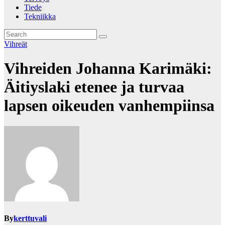
Tiede
Tekniikka
Vihreät
Vihreiden Johanna Karimäki:
Äitiyslaki etenee ja turvaa
lapsen oikeuden vanhempiinsa
By
kerttuvali