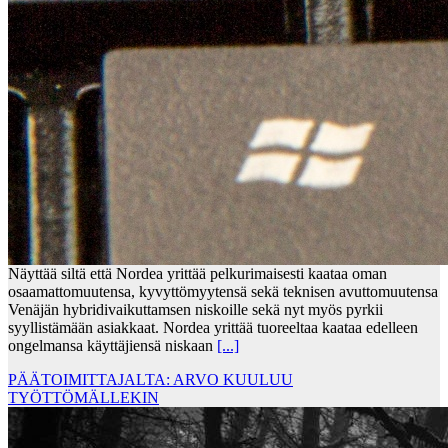
Näyttää siltä että Nordea yrittää pelkurimaisesti kaataa oman
osaamattomuutensa, kyvyttömyytensä sekä teknisen avuttomuutensa
Venäjän hybridivaikuttamsen niskoille sekä nyt myös pyrkii
syyllistämään asiakkaat. Nordea yrittää tuoreeltaa kaataa edelleen
ongelmansa käyttäjiensä niskaan
[...]
PÄÄTOIMITTAJALTA: ARVO KUULUU
TYÖTTÖMÄLLEKIN