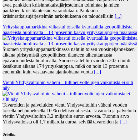
avaa pankkien kriisinratkaisujärjestelmän toimintaa ja miten
pankkien kriisitilanteisiin varaudutaan. Pankkien
kriisinratkaisujärjestelmän tarkoituksena on taloudellisiin
[...]
Yrityskauppamarkkina vilkastui toisella kvartaalilla geopoliittisista
haasteista huolimatta – 13 prosentin kasvu yrityskauppojen määrässä
Suomen yrityskauppamarkkinassa nähtiin toisen vuosineljänneksen
aikana piristymistä geopoliittisen tilanteen aiheuttamasta
epävarmuudesta huolimatta. Suomessa tehtiin vuoden 2025 huhti–
kesäkuun aikana 174 yrityskauppaa, mikä on noin 13 prosenttia
enemmän kuin vastaavana ajankohtana vuotta
[...]
Vienti Yhdysvaltoihin väheni – tullineuvottelujen vaikutusta ei silti
näy
Tavaroiden ja palveluiden vienti Yhdysvaltoihin väheni vuoden
toisella neljänneksellä 10 % edellisvuotisesta. Tavaroita ja palveluita
vietiin Yhdysvaltoihin 3,2 miljardin euron arvosta. Tuonnin arvo
Yhdysvalloista oli 1,7 miljardia euroa, selviää tavaroiden ja
[...]
Urheilua