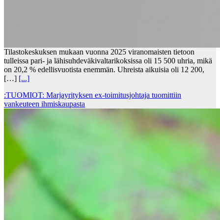
Tilastokeskuksen mukaan vuonna 2025 viranomaisten tietoon
tulleissa pari- ja lähisuhdeväkivaltarikoksissa oli 15 500 uhria, mikä
on 20,2 % edellisvuotista enemmän. Uhreista aikuisia oli 12 200,
[…]
[...]
:TUOMIOT: Marjayrityksen ex-toimitusjohtaja tuomittiin
vankeuteen ihmiskaupasta