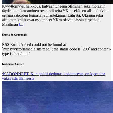
Kyvyttömyys, heikkous, halvaantuneena oleminen sekä moraalin
täydellinen katoaminen ovat todisteita YK:n sekä sen alla toimivien
organisaatioiden toimista rauhantekijänä. Lähi-itä, Ukraina sekä
aiemman kriisit ovat osoittaneet YK:n olevan täysin tarpeeton.
Maailman
[...]
Kunta & Kaupungit
RSS Error: A feed could not be found at
`https://victoriamedia.site/feed/`; the status code is `200` and content-
type is `text/html`
Kotimaan Uutiset
:KADONNEET: Kun poliisi tiedottaa kadonneesta, on kyse aina
vakavasta tilanteesta