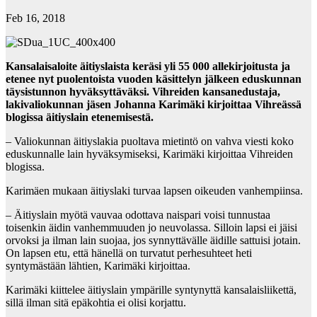
Feb 16, 2018
Kansalaisaloite äitiyslaista keräsi yli 55 000 allekirjoitusta ja
etenee nyt puolentoista vuoden käsittelyn jälkeen eduskunnan
täysistunnon hyväksyttäväksi. Vihreiden kansanedustaja,
lakivaliokunnan jäsen Johanna Karimäki kirjoittaa Vihreässä
blogissa äitiyslain etenemisestä.
– Valiokunnan äitiyslakia puoltava mietintö on vahva viesti koko
eduskunnalle lain hyväksymiseksi, Karimäki kirjoittaa Vihreiden
blogissa.
Karimäen mukaan äitiyslaki turvaa lapsen oikeuden vanhempiinsa.
– Äitiyslain myötä vauvaa odottava naispari voisi tunnustaa
toisenkin äidin vanhemmuuden jo neuvolassa. Silloin lapsi ei jäisi
orvoksi ja ilman lain suojaa, jos synnyttävälle äidille sattuisi jotain.
On lapsen etu, että hänellä on turvatut perhesuhteet heti
syntymästään lähtien, Karimäki kirjoittaa.
Karimäki kiittelee äitiyslain ympärille syntynyttä kansalaisliikettä,
sillä ilman sitä epäkohtia ei olisi korjattu.