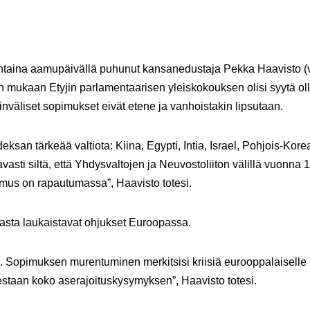
ntaina aamupäivällä puhunut kansanedustaja Pekka Haavisto (v
 mukaan Etyjin parlamentaarisen yleiskokouksen olisi syytä ol
nväliset sopimukset eivät etene ja vanhoistakin lipsutaan.
an tärkeää valtiota: Kiina, Egypti, Intia, Israel, Pohjois-Kore
vasti siltä, että Yhdysvaltojen ja Neuvostoliiton välillä vuonna 
mus on rapautumassa”, Haavisto totesi.
asta laukaistavat ohjukset Euroopassa.
e. Sopimuksen murentuminen merkitsisi kriisiä eurooppalaiselle
destaan koko aserajoituskysymyksen”, Haavisto totesi.