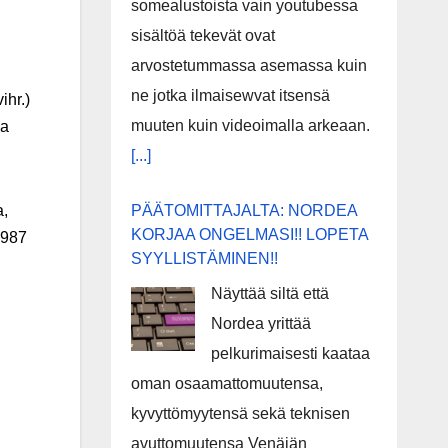
somealustoista vain youtubessa
sisältöä tekevät ovat
arvostetummassa asemassa kuin
ne jotka ilmaisewvat itsensä
ihr.)
muuten kuin videoimalla arkeaan.
la
[...]
PÄÄTOMITTAJALTA: NORDEA
a,
KORJAA ONGELMASI!! LOPETA
1987
SYYLLISTÄMINEN!!
Näyttää siltä että
Nordea yrittää
pelkurimaisesti kaataa
oman osaamattomuutensa,
kyvyttömyytensä sekä teknisen
avuttomuutensa Venäjän