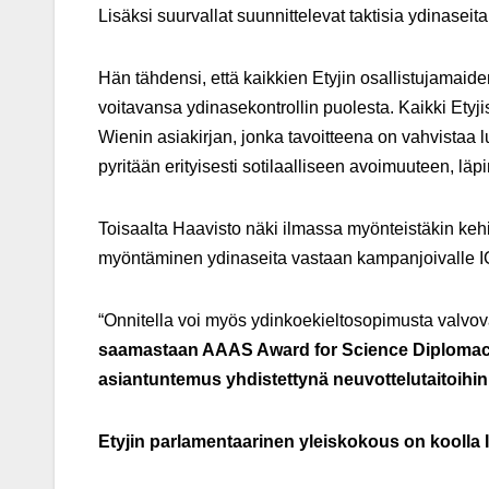
Lisäksi suurvallat suunnittelevat taktisia ydinaseit
Hän tähdensi, että kaikkien Etyjin osallistujamaid
voitavansa ydinasekontrollin puolesta. Kaikki Etyji
Wienin asiakirjan, jonka tavoitteena on vahvistaa lu
pyritään erityisesti sotilaalliseen avoimuuteen, l
Toisaalta Haavisto näki ilmassa myönteistäkin keh
myöntäminen ydinaseita vastaan kampanjoivalle ICA
“Onnitella voi myös ydinkoekieltosopimusta valvo
saamastaan AAAS Award for Science Diplomacy -
asiantuntemus yhdistettynä neuvottelutaitoihin 
Etyjin parlamentaarinen yleiskokous on koolla I