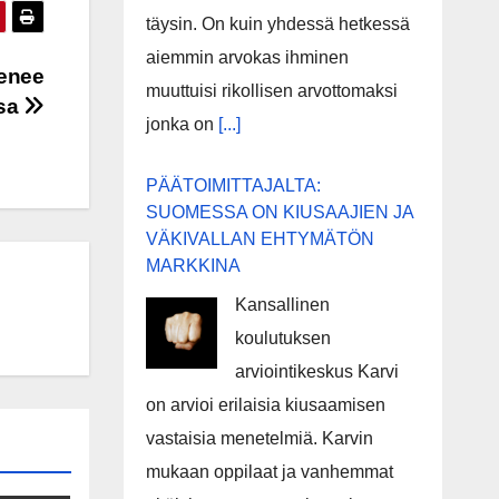
täysin. On kuin yhdessä hetkessä
aiemmin arvokas ihminen
tenee
muuttuisi rikollisen arvottomaksi
nsa
jonka on
[...]
PÄÄTOIMITTAJALTA:
SUOMESSA ON KIUSAAJIEN JA
VÄKIVALLAN EHTYMÄTÖN
MARKKINA
Kansallinen
koulutuksen
arviointikeskus Karvi
on arvioi erilaisia kiusaamisen
vastaisia menetelmiä. Karvin
mukaan oppilaat ja vanhemmat