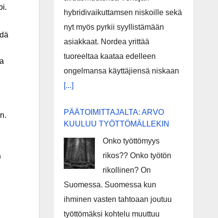
pi.
hybridivaikuttamsen niskoille sekä
nyt myös pyrkii syyllistämään
hdä
asiakkaat. Nordea yrittää
tuoreeltaa kaataa edelleen
la
ongelmansa käyttäjiensä niskaan
[...]
PÄÄTOIMITTAJALTA: ARVO
n.
KUULUU TYÖTTÖMÄLLEKIN
Onko työttömyys
rikos?? Onko työtön
n
rikollinen? On
Suomessa. Suomessa kun
ihminen vasten tahtoaan joutuu
työttömäksi kohtelu muuttuu