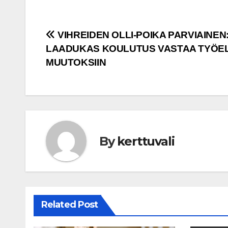
Post
VIHREIDEN OLLI-POIKA PARVIAINEN
LAADUKAS KOULUTUS VASTAA TYÖE
navigation
MUUTOKSIIN
By
kerttuvali
Related Post