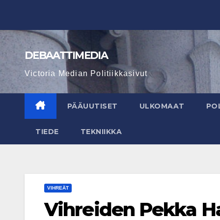
Skip
to
content
DEBAATTIMEDIA
Victoria Median Politiikkasivut
PÄÄUUTISET
ULKOMAAT
POL
TIEDE
TEKNIIKKA
VIHREÄT
Vihreiden Pekka Ha