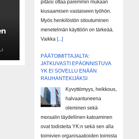
pitäisi ottaa paremmin mukaan
kiusaamisen vastaiseen työhön.
Myös henkilöstön sitoutuminen
en
menetelmän käyttöön on tärkeää.
Vaikka
[...]
LI
PÄÄTOIMITTAJALTA:
JATKUVASTI EPÄONNISTUVA
YK EI SOVELLU ENÄÄN
la
RAUHANTEKIJÄKSI
Kyvyttömyys, heikkous,
halvaantuneena
oleminen sekä
moraalin täydellinen katoaminen
ovat todisteita YK:n sekä sen alla
toimivien organisaatioiden toimista