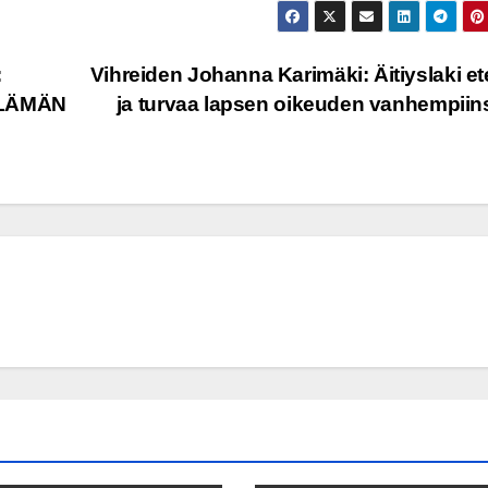
:
Vihreiden Johanna Karimäki: Äitiyslaki e
LÄMÄN
ja turvaa lapsen oikeuden vanhempii