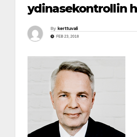
ydinasekontrollin 
By
kerttuvali
FEB 23, 2018