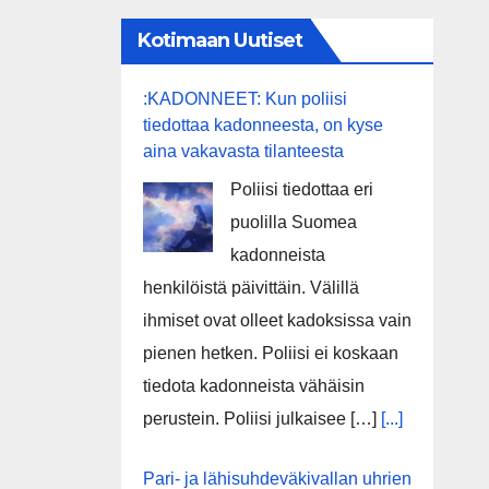
Kotimaan Uutiset
:KADONNEET: Kun poliisi
tiedottaa kadonneesta, on kyse
aina vakavasta tilanteesta
Poliisi tiedottaa eri
puolilla Suomea
kadonneista
henkilöistä päivittäin. Välillä
ihmiset ovat olleet kadoksissa vain
pienen hetken. Poliisi ei koskaan
tiedota kadonneista vähäisin
perustein. Poliisi julkaisee […]
[...]
Pari- ja lähisuhdeväkivallan uhrien