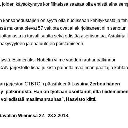
a, joiden käyttökynnys konflikteissa saattaa olla entistä alhaisem
en kansanedustajien on syytä olla huolissaan kehityksestä ja te
ssä mukana olevat 57 valtiota ovat allekirjoittaneet niin sanotun
ottamusta ja turvallisuutta sekä edistää aseriisuntaa. Asiakirjal
äpinäkyvyyteen ja epäluulojen poistamiseen.
itystä. Esimerkiksi Nobelin viime vuoden rauhanpalkinnon
N-järjestölle lisää julkista painetta maailman päättäjiä kohtaa
van järjestön CTBTO:n pääsihteeriä
Lassina Zerboa hänen
palkinnosta. Hän on työllään osoittanut, että tiedemiehe
voi edistää maailmanrauhaa”, Haavisto kiitti.
tävallan Wienissä 22.–23.2.2018.