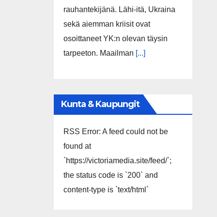
rauhantekijänä. Lähi-itä, Ukraina
sekä aiemman kriisit ovat
osoittaneet YK:n olevan täysin
tarpeeton. Maailman
[...]
Kunta & Kaupungit
RSS Error: A feed could not be
found at
`https://victoriamedia.site/feed/`;
the status code is `200` and
content-type is `text/html`