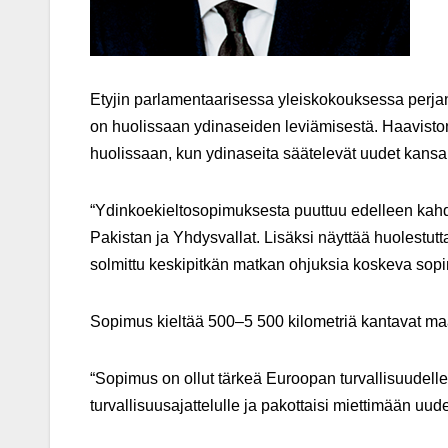
Etyjin parlamentaarisessa yleiskokouksessa perja
on huolissaan ydinaseiden leviämisestä. Haaviston
huolissaan, kun ydinaseita säätelevät uudet kansai
“Ydinkoekieltosopimuksesta puuttuu edelleen kahdeks
Pakistan ja Yhdysvallat. Lisäksi näyttää huolestutta
solmittu keskipitkän matkan ohjuksia koskeva sopi
Sopimus kieltää 500–5 500 kilometriä kantavat ma
“Sopimus on ollut tärkeä Euroopan turvallisuudell
turvallisuusajattelulle ja pakottaisi miettimään uu