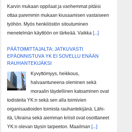
Karvin mukaan oppilaat ja vanhemmat pitäisi
ottaa paremmin mukaan kiusaamisen vastaiseen
työhön. Myös henkilöstön sitoutuminen
menetelmän käyttöön on tärkeää. Vaikka
[...]
PÄÄTOIMITTAJALTA: JATKUVASTI
EPÄONNISTUVA YK EI SOVELLU ENÄÄN
RAUHANTEKIJÄKSI
Kyvyttömyys, heikkous,
halvaantuneena oleminen sekä
moraalin täydellinen katoaminen ovat
todisteita YK:n sekä sen alla toimivien
organisaatioiden toimista rauhantekijänä. Lähi-
itä, Ukraina sekä aiemman kriisit ovat osoittaneet
YK:n olevan täysin tarpeeton. Maailman
[...]