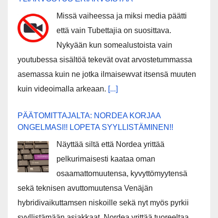
Missä vaiheessa ja miksi media päätti
että vain Tubettajia on suosittava.
Nykyään kun somealustoista vain
youtubessa sisältöä tekevät ovat arvostetummassa
asemassa kuin ne jotka ilmaisewvat itsensä muuten
kuin videoimalla arkeaan.
[...]
PÄÄTOMITTAJALTA: NORDEA KORJAA
ONGELMASI!! LOPETA SYYLLISTÄMINEN!!
Näyttää siltä että Nordea yrittää
pelkurimaisesti kaataa oman
osaamattomuutensa, kyvyttömyytensä
sekä teknisen avuttomuutensa Venäjän
hybridivaikuttamsen niskoille sekä nyt myös pyrkii
syyllistämään asiakkaat. Nordea yrittää tuoreeltaa