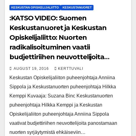
KESKUSTAN OPISKELIJALIITTO
KESKUSTANUORET
:KATSO VIDEO: Suomen
Keskustanuoret ja Keskustan
Opiskelijaliitto: Nuorten
radikalisoituminen vaatii
budjettiriihen neuvottelijoita
reagoimaan
AUGUST 19, 2016
KERTTUVALI
Keskustan Opiskelijaliiton puheenjohtaja Anniina
Sippola ja Keskustanuorten puheenjohtaja Hilkka
Kemppi Kuvaaja: Suzana Binc Keskustanuorten
puheenjohtaja Hilkka Kemppi ja Keskustan
Opiskelijaliiton puheenjohtaja Anniina Sippola
vaativat budjettiriihen neuvottelijoita panostamaan
nuorten syrjäytymistä ehkäiseviin…