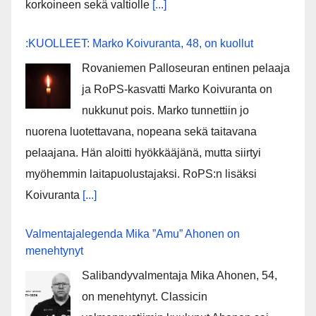
korkoineen sekä valtiolle
[...]
:KUOLLEET: Marko Koivuranta, 48, on kuollut
Rovaniemen Palloseuran entinen pelaaja
ja RoPS-kasvatti Marko Koivuranta on
nukkunut pois. Marko tunnettiin jo
nuorena luotettavana, nopeana sekä taitavana
pelaajana. Hän aloitti hyökkääjänä, mutta siirtyi
myöhemmin laitapuolustajaksi. RoPS:n lisäksi
Koivuranta
[...]
Valmentajalegenda Mika ”Amu” Ahonen on
menehtynyt
Salibandyvalmentaja Mika Ahonen, 54,
on menehtynyt. Classicin