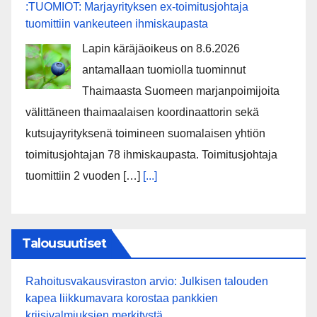
:TUOMIOT: Marjayrityksen ex-toimitusjohtaja
tuomittiin vankeuteen ihmiskaupasta
Lapin käräjäoikeus on 8.6.2026
antamallaan tuomiolla tuominnut
Thaimaasta Suomeen marjanpoimijoita
välittäneen thaimaalaisen koordinaattorin sekä
kutsujayrityksenä toimineen suomalaisen yhtiön
toimitusjohtajan 78 ihmiskaupasta. Toimitusjohtaja
tuomittiin 2 vuoden […]
[...]
Talousuutiset
Rahoitusvakausviraston arvio: Julkisen talouden
kapea liikkumavara korostaa pankkien
kriisivalmiuksien merkitystä