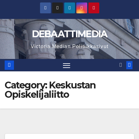
Skip
to
content
DEBAATTIMEDIA
Victoria Median Politiikkasivut
Category:
Keskustan
Opiskelijaliitto