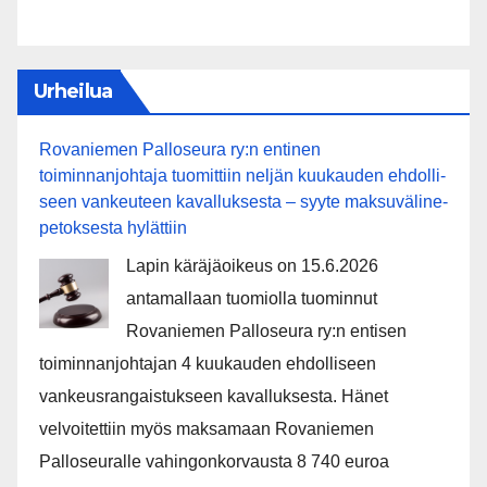
Urheilua
Rovaniemen Palloseura ry:n entinen
toiminnanjohtaja tuo­mit­tiin neljän kuu­kau­den eh­dol­li­
seen van­keu­teen ka­val­luk­ses­ta – syyte mak­su­vä­li­ne­
pe­tok­ses­ta hy­lät­tiin
Lapin käräjäoikeus on 15.6.2026
antamallaan tuomiolla tuominnut
Rovaniemen Palloseura ry:n entisen
toiminnanjohtajan 4 kuukauden ehdolliseen
vankeusrangaistukseen kavalluksesta. Hänet
velvoitettiin myös maksamaan Rovaniemen
Palloseuralle vahingonkorvausta 8 740 euroa