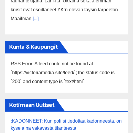
rauhantekijänä. Lähi-itä, Ukraina sekä aiemman
kriisit ovat osoittaneet YK:n olevan täysin tarpeeton.
Maailman
[...]
Kunta & Kaupungit
RSS Error: A feed could not be found at
`https://victoriamedia.site/feed/`; the status code is
`200` and content-type is `text/html`
Kotimaan Uutiset
:KADONNEET: Kun poliisi tiedottaa kadonneesta, on
kyse aina vakavasta tilanteesta