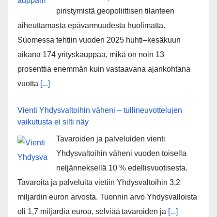
piristymistä geopoliittisen tilanteen
aiheuttamasta epävarmuudesta huolimatta.
Suomessa tehtiin vuoden 2025 huhti–kesäkuun
aikana 174 yrityskauppaa, mikä on noin 13
prosenttia enemmän kuin vastaavana ajankohtana
vuotta
[...]
Vienti Yhdysvaltoihin väheni – tullineuvottelujen
vaikutusta ei silti näy
Tavaroiden ja palveluiden vienti
Yhdysvaltoihin väheni vuoden toisella
neljänneksellä 10 % edellisvuotisesta.
Tavaroita ja palveluita vietiin Yhdysvaltoihin 3,2
miljardin euron arvosta. Tuonnin arvo Yhdysvalloista
oli 1,7 miljardia euroa, selviää tavaroiden ja
[...]