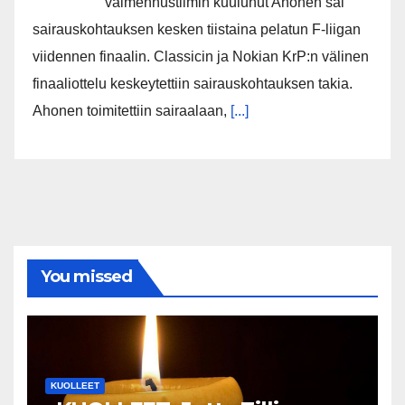
valmennustiimin kuulunut Ahonen sai
sairauskohtauksen kesken tiistaina pelatun F-liigan
viidennen finaalin. Classicin ja Nokian KrP:n välinen
finaaliottelu keskeytettiin sairauskohtauksen takia.
Ahonen toimitettiin sairaalaan,
[...]
You missed
KUOLLEET