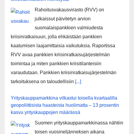
Rahoitusvakausvirasto (RVV) on
julkaissut päivitetyn arvion
suomalaispankkien valmiudesta
kriisinratkaisuun, jolla ehkäistään pankkien
kaatumisen laajamittaisia vaikutuksia. Raportissa
RVV avaa pankkien kriisinratkaisujärjestelmän
toimintaa ja miten pankkien kriisitilanteisiin
varaudutaan. Pankkien kriisinratkaisujärjestelmän
tarkoituksena on taloudellisiin
[...]
Yrityskauppamarkkina vilkastui toisella kvartaalilla
geopoliittisista haasteista huolimatta – 13 prosentin
kasvu yrityskauppojen määrässä
Suomen yrityskauppamarkkinassa nähtiin
toisen vuosineljänneksen aikana