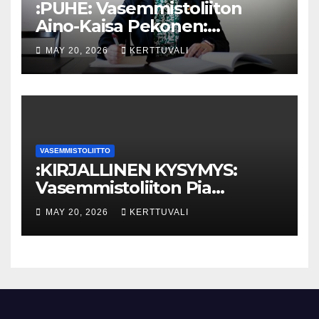
:PUHE: Vasemmistoliiton
Aino-Kaisa Pekonen:
Eriarvoistumisen
MAY 20, 2026
KERTTUVALI
pysäyttäminen luo
turvallisuutta
VASEMMISTOLIITTO
:KIRJALLINEN KYSYMYS:
Vasemmistoliiton Pia
Lohikoski: Missä viipyy Orpon
MAY 20, 2026
KERTTUVALI
hallituksen drooniohjeistus
kunnille?