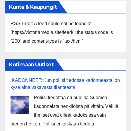
Kunta & Kaupungit
RSS Error: A feed could not be found at
`https://victoriamedia.site/feed/`; the status code is
`200` and content-type is `text/html`
Kotimaan Uutiset
:KADONNEET: Kun poliisi tiedottaa kadonneesta, on
kyse aina vakavasta tilanteesta
Poliisi tiedottaa eri puolilla Suomea
kadonneista henkilöistä päivittäin. Välillä
ihmiset ovat olleet kadoksissa vain
pienen hetken. Poliisi ei koskaan tiedota