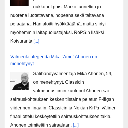
nukkunut pois. Marko tunnettiin jo
nuorena luotettavana, nopeana sekä taitavana
pelaajana. Hän aloitti hyökkääjänä, mutta siirtyi
myöhemmin laitapuolustajaksi. RoPS:n lisäksi
Koivuranta
[...]
Valmentajalegenda Mika ”Amu” Ahonen on
menehtynyt
Salibandyvalmentaja Mika Ahonen, 54,
on menehtynyt. Classicin
valmennustiimin kuulunut Ahonen sai
sairauskohtauksen kesken tiistaina pelatun F-liigan
viidennen finaalin. Classicin ja Nokian KrP:n välinen
finaaliottelu keskeytettiin sairauskohtauksen takia.
Ahonen toimitettiin sairaalaan,
[...]