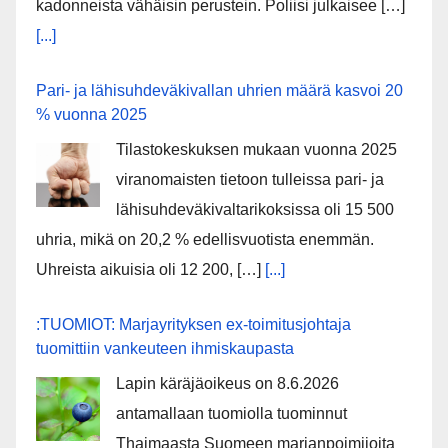
kadonneista vähäisin perustein. Poliisi julkaisee […]
[...]
Pari- ja lähisuhdeväkivallan uhrien määrä kasvoi 20
% vuonna 2025
Tilastokeskuksen mukaan vuonna 2025
viranomaisten tietoon tulleissa pari- ja
lähisuhdeväkivaltarikoksissa oli 15 500
uhria, mikä on 20,2 % edellisvuotista enemmän.
Uhreista aikuisia oli 12 200, […]
[...]
:TUOMIOT: Marjayrityksen ex-toimitusjohtaja
tuomittiin vankeuteen ihmiskaupasta
Lapin käräjäoikeus on 8.6.2026
antamallaan tuomiolla tuominnut
Thaimaasta Suomeen marjanpoimijoita