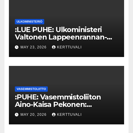
ULKOMINISTERIÖ
:LUE PUHE: Ulkoministeri
Valtonen Lappeenrannan-
Lahden teknillisen yliopiston
MAY 23, 2026
KERTTUVALI
kunniatohtoriksi
VASEMMISTOLIITTO
:PUHE: Vasemmistoliiton
Aino-Kaisa Pekonen:
Eriarvoistumisen
MAY 20, 2026
KERTTUVALI
pysäyttäminen luo
turvallisuutta