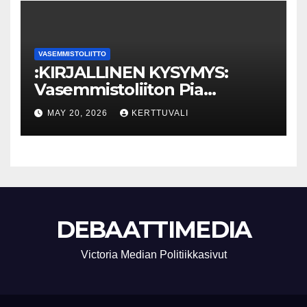
VASEMMISTOLIITTO
:KIRJALLINEN KYSYMYS:
Vasemmistoliiton Pia
Lohikoski: Missä viipyy Orpon
MAY 20, 2026
KERTTUVALI
hallituksen drooniohjeistus
kunnille?
DEBAATTIMEDIA
Victoria Median Politiikkasivut