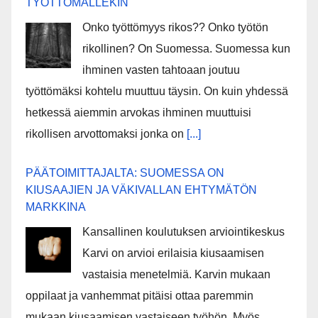
TYÖTTÖMÄLLEKIN
Onko työttömyys rikos?? Onko työtön
rikollinen? On Suomessa. Suomessa kun
ihminen vasten tahtoaan joutuu
työttömäksi kohtelu muuttuu täysin. On kuin yhdessä
hetkessä aiemmin arvokas ihminen muuttuisi
rikollisen arvottomaksi jonka on
[...]
PÄÄTOIMITTAJALTA: SUOMESSA ON
KIUSAAJIEN JA VÄKIVALLAN EHTYMÄTÖN
MARKKINA
Kansallinen koulutuksen arviointikeskus
Karvi on arvioi erilaisia kiusaamisen
vastaisia menetelmiä. Karvin mukaan
oppilaat ja vanhemmat pitäisi ottaa paremmin
mukaan kiusaamisen vastaiseen työhön. Myös