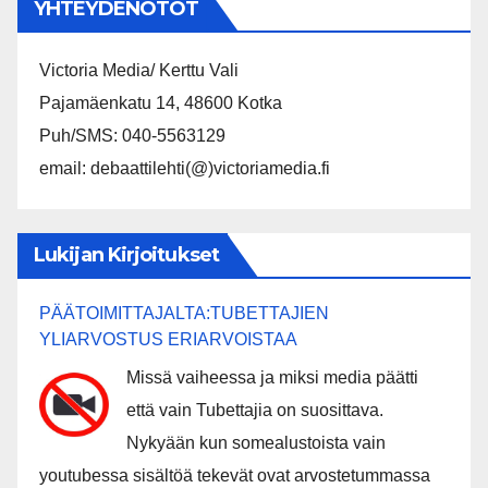
YHTEYDENOTOT
Victoria Media/ Kerttu Vali
Pajamäenkatu 14, 48600 Kotka
Puh/SMS: 040-5563129
email: debaattilehti(@)victoriamedia.fi
Lukijan Kirjoitukset
PÄÄTOIMITTAJALTA:TUBETTAJIEN
YLIARVOSTUS ERIARVOISTAA
Missä vaiheessa ja miksi media päätti
että vain Tubettajia on suosittava.
Nykyään kun somealustoista vain
youtubessa sisältöä tekevät ovat arvostetummassa