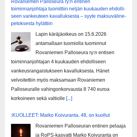
Rovaniemen Palloseura ry:n entinen
toiminnanjohtaja tuo­mit­tiin neljän kuu­kau­den eh­dol­li­
seen van­keu­teen ka­val­luk­ses­ta – syyte mak­su­vä­li­ne­
pe­tok­ses­ta hy­lät­tiin
Lapin käräjäoikeus on 15.6.2026
antamallaan tuomiolla tuominnut
Rovaniemen Palloseura ry:n entisen
toiminnanjohtajan 4 kuukauden ehdolliseen
vankeusrangaistukseen kavalluksesta. Hänet
velvoitettiin myös maksamaan Rovaniemen
Palloseuralle vahingonkorvausta 8 740 euroa
korkoineen sekä valtiolle
[...]
:KUOLLEET: Marko Koivuranta, 48, on kuollut
Rovaniemen Palloseuran entinen pelaaja
ja RoPS-kasvatti Marko Koivuranta on