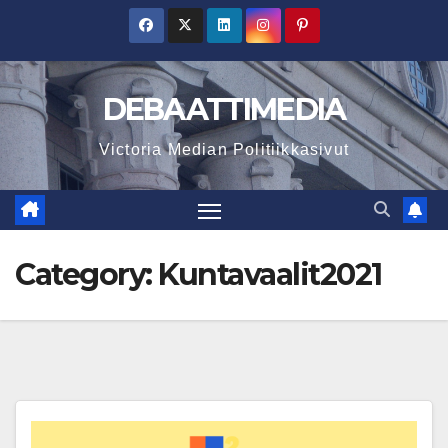
Skip
to
content
DEBAATTIMEDIA
Victoria Median Politiikkasivut
Category:
Kuntavaalit2021