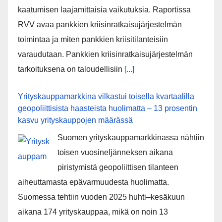
kaatumisen laajamittaisia vaikutuksia. Raportissa
RVV avaa pankkien kriisinratkaisujärjestelmän
toimintaa ja miten pankkien kriisitilanteisiin
varaudutaan. Pankkien kriisinratkaisujärjestelmän
tarkoituksena on taloudellisiin
[...]
Yrityskauppamarkkina vilkastui toisella kvartaalilla
geopoliittisista haasteista huolimatta – 13 prosentin
kasvu yrityskauppojen määrässä
Suomen yrityskauppamarkkinassa nähtiin
toisen vuosineljänneksen aikana
piristymistä geopoliittisen tilanteen
aiheuttamasta epävarmuudesta huolimatta.
Suomessa tehtiin vuoden 2025 huhti–kesäkuun
aikana 174 yrityskauppaa, mikä on noin 13