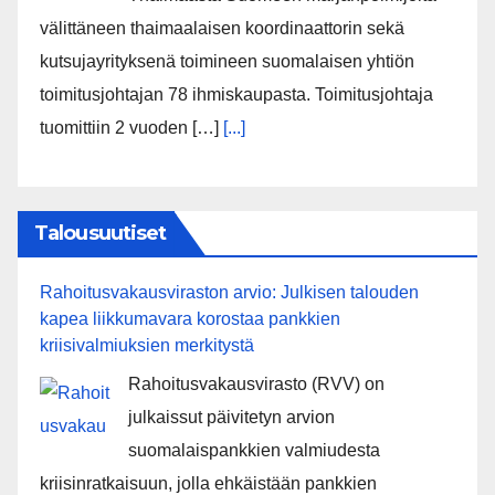
välittäneen thaimaalaisen koordinaattorin sekä
kutsujayrityksenä toimineen suomalaisen yhtiön
toimitusjohtajan 78 ihmiskaupasta. Toimitusjohtaja
tuomittiin 2 vuoden […]
[...]
Talousuutiset
Rahoitusvakausviraston arvio: Julkisen talouden
kapea liikkumavara korostaa pankkien
kriisivalmiuksien merkitystä
Rahoitusvakausvirasto (RVV) on
julkaissut päivitetyn arvion
suomalaispankkien valmiudesta
kriisinratkaisuun, jolla ehkäistään pankkien