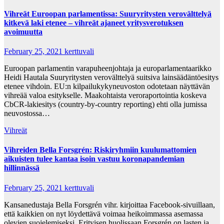
Vihreät Euroopan parlamentissa: Suuryritysten verovälttelyä
kitkevä laki etenee – vihreät ajaneet yritysverotuksen
avoimuutta
February 25, 2021
kerttuvali
Euroopan parlamentin varapuheenjohtaja ja europarlamentaarikko
Heidi Hautala Suuryritysten verovälttelyä suitsiva lainsäädäntöesitys
etenee vihdoin. EU:n kilpailukykyneuvoston odotetaan näyttävän
vihreää valoa esitykselle. Maakohtaista veroraportointia koskeva
CbCR-lakiesitys (country-by-country reporting) ehti olla jumissa
neuvostossa…
Vihreät
Vihreiden Bella Forsgrén: Riskiryhmiin kuulumattomien
aikuisten tulee kantaa isoin vastuu koronapandemian
hillinnässä
February 25, 2021
kerttuvali
Kansanedustaja Bella Forsgrén vihr. kirjoittaa Facebook-sivuillaan,
että kaikkien on nyt löydettävä voimaa heikoimmassa asemassa
olevien suojelemiseksi. Erityisen huolissaan Forsgrén on lasten ja