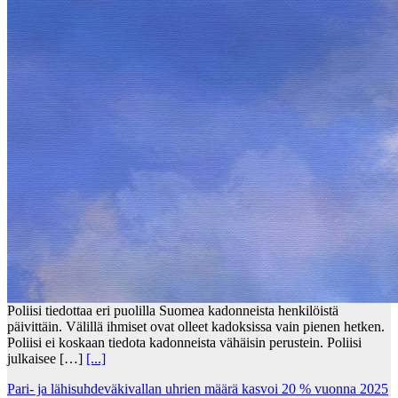
Poliisi tiedottaa eri puolilla Suomea kadonneista henkilöistä
päivittäin. Välillä ihmiset ovat olleet kadoksissa vain pienen hetken.
Poliisi ei koskaan tiedota kadonneista vähäisin perustein. Poliisi
julkaisee […]
[...]
Pari- ja lähisuhdeväkivallan uhrien määrä kasvoi 20 % vuonna 2025