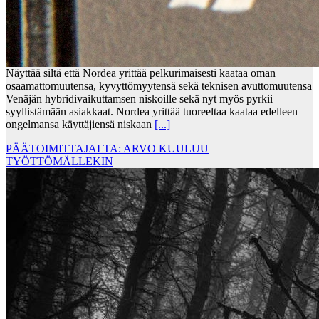
Näyttää siltä että Nordea yrittää pelkurimaisesti kaataa oman
osaamattomuutensa, kyvyttömyytensä sekä teknisen avuttomuutensa
Venäjän hybridivaikuttamsen niskoille sekä nyt myös pyrkii
syyllistämään asiakkaat. Nordea yrittää tuoreeltaa kaataa edelleen
ongelmansa käyttäjiensä niskaan
[...]
PÄÄTOIMITTAJALTA: ARVO KUULUU
TYÖTTÖMÄLLEKIN