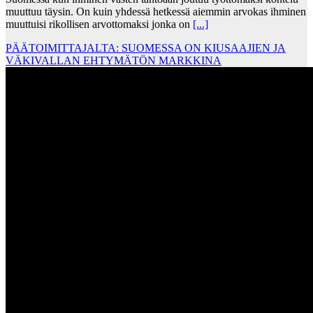
muuttuu täysin. On kuin yhdessä hetkessä aiemmin arvokas ihminen
muuttuisi rikollisen arvottomaksi jonka on
[...]
PÄÄTOIMITTAJALTA: SUOMESSA ON KIUSAAJIEN JA
VÄKIVALLAN EHTYMÄTÖN MARKKINA