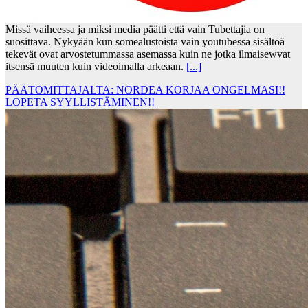
Missä vaiheessa ja miksi media päätti että vain Tubettajia on
suosittava. Nykyään kun somealustoista vain youtubessa sisältöä
tekevät ovat arvostetummassa asemassa kuin ne jotka ilmaisewvat
itsensä muuten kuin videoimalla arkeaan.
[...]
PÄÄTOMITTAJALTA: NORDEA KORJAA ONGELMASI!!
LOPETA SYYLLISTÄMINEN!!