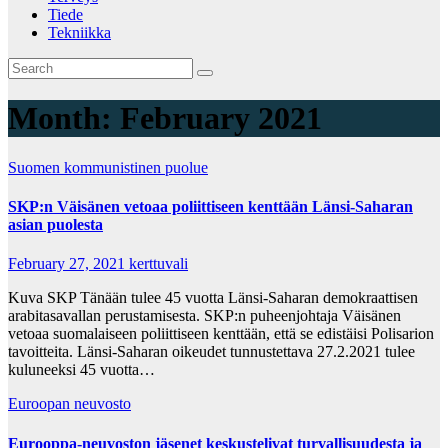
Tiede
Tekniikka
Month:
February 2021
Suomen kommunistinen puolue
SKP:n Väisänen vetoaa poliittiseen kenttään Länsi-Saharan
asian puolesta
February 27, 2021
kerttuvali
Kuva SKP Tänään tulee 45 vuotta Länsi-Saharan demokraattisen
arabitasavallan perustamisesta. SKP:n puheenjohtaja Väisänen
vetoaa suomalaiseen poliittiseen kenttään, että se edistäisi Polisarion
tavoitteita. Länsi-Saharan oikeudet tunnustettava 27.2.2021 tulee
kuluneeksi 45 vuotta…
Euroopan neuvosto
Eurooppa-neuvoston jäsenet keskustelivat turvallisuudesta ja