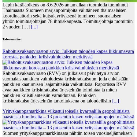
Lapin käräjäoikeus on 8.6.2026 antamallaan tuomiolla tuominnut
Thaimaasta Suomeen marjanpoimijoita välittäneen thaimaalaisen
koordinaattorin sekä kutsujayrityksenä toimineen suomalaisen
yhtiön toimitusjohtajan 78 ihmiskaupasta. Toimitusjohtaja tuomittiin
2 vuoden […]
[...]
Talousuutiset
Rahoitusvakausviraston arvio: Julkisen talouden kapea liikkumavara
korostaa pankkien kriisivalmiuksien merkitystä
Rahoitusvakausvirasto (RVV) on julkaissut päivitetyn arvion
suomalaispankkien valmiudesta kriisinratkaisuun, jolla ehkäistään
pankkien kaatumisen laajamittaisia vaikutuksia. Raportissa RVV
avaa pankkien kriisinratkaisujärjestelmän toimintaa ja miten
pankkien kriisitilanteisiin varaudutaan. Pankkien
kriisinratkaisujärjestelmän tarkoituksena on taloudellisiin
[...]
Yrityskauppamarkkina vilkastui toisella kvartaalilla geopoliittisista
haasteista huolimatta – 13 prosentin kasvu yrityskauppojen määrässä
Suomen yrityskauppamarkkinassa nähtiin toisen vuosineljänneksen