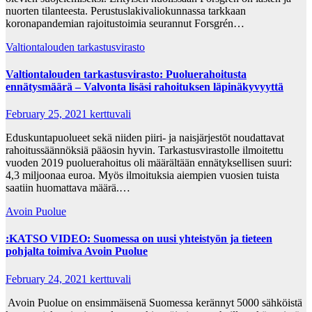
nuorten tilanteesta. Perustuslakivaliokunnassa tarkkaan
koronapandemian rajoitustoimia seurannut Forsgrén…
Valtiontalouden tarkastusvirasto
Valtiontalouden tarkastusvirasto: Puoluerahoitusta
ennätysmäärä – Valvonta lisäsi rahoituksen läpinäkyvyyttä
February 25, 2021
kerttuvali
Eduskuntapuolueet sekä niiden piiri- ja naisjärjestöt noudattavat
rahoitussäännöksiä pääosin hyvin. Tarkastusvirastolle ilmoitettu
vuoden 2019 puoluerahoitus oli määrältään ennätyksellisen suuri:
4,3 miljoonaa euroa. Myös ilmoituksia aiempien vuosien tuista
saatiin huomattava määrä.…
Avoin Puolue
:KATSO VIDEO: Suomessa on uusi yhteistyön ja tieteen
pohjalta toimiva Avoin Puolue
February 24, 2021
kerttuvali
Avoin Puolue on ensimmäisenä Suomessa kerännyt 5000 sähköistä