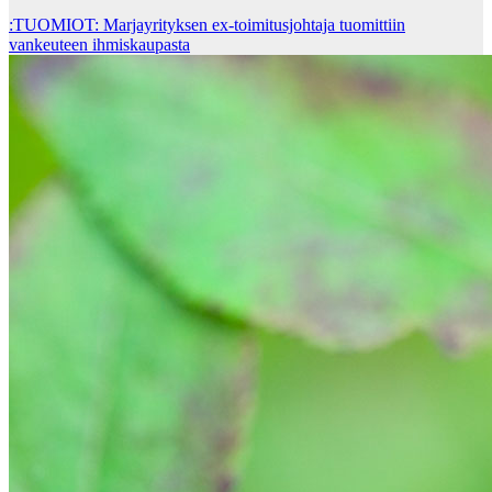
:TUOMIOT: Marjayrityksen ex-toimitusjohtaja tuomittiin
vankeuteen ihmiskaupasta