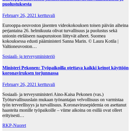
puolustuksesta
February 26, 2021
kerttuvali
Eurooppa-neuvoston jäsenten videokokouksen toisen päivän aiheina
perjantaina 26. helmikuuta olivat turvallisuus ja puolustus sekä
unionin eteläiseen naapurustoon liittyvät aiheet. Suomea
kokouksessa edusti pääministeri Sanna Marin. © Laura Kotila |
Valtioneuvoston…
Sosiaali- ja terveysministeriö
Ministeri Pekonen: Työpaikoilla otettava kaikki keinot käyttöön
koronaviruksen torjunnassa
February 26, 2021
kerttuvali
Sosiaali- ja terveysministeri Aino-Kaisa Pekonen (vas.)
Työturvallisuuslain mukaan työnantajan velvollisuus on varmistaa
työn terveellisyys ja turvallisuus. Koronavirusepidemia on asettanut
haasteita monille työpaikoille – viime aikoina on esillä ovat olleet
erityisesti…
RKP-Nuoret