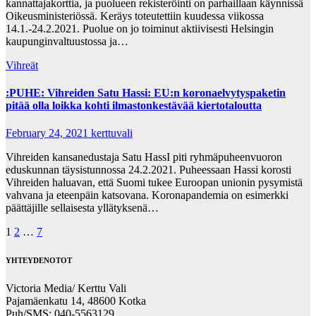
kannattajakorttia, ja puolueen rekisteröinti on parhaillaan käynnissä
Oikeusministeriössä. Keräys toteutettiin kuudessa viikossa
14.1.-24.2.2021. Puolue on jo toiminut aktiivisesti Helsingin
kaupunginvaltuustossa ja…
Vihreät
:PUHE: Vihreiden Satu Hassi: EU:n koronaelvytyspaketin
pitää olla loikka kohti ilmastonkestävää kiertotaloutta
February 24, 2021
kerttuvali
Vihreiden kansanedustaja Satu HassI piti ryhmäpuheenvuoron
eduskunnan täysistunnossa 24.2.2021. Puheessaan Hassi korosti
Vihreiden haluavan, että Suomi tukee Euroopan unionin pysymistä
vahvana ja eteenpäin katsovana. Koronapandemia on esimerkki
päättäjille sellaisesta yllätyksenä…
Posts
1
2
…
7
pagination
YHTEYDENOTOT
Victoria Media/ Kerttu Vali
Pajamäenkatu 14, 48600 Kotka
Puh/SMS: 040-5563129