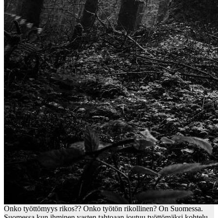
Onko työttömyys rikos?? Onko työtön rikollinen? On Suomessa.
Suomessa kun ihminen vasten tahtoaan joutuu työttömäksi kohtelu