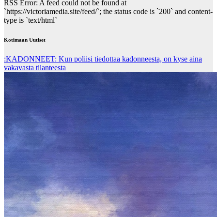
RSS Error: A feed could not be found at
`https://victoriamedia.site/feed/`; the status code is `200` and content-
type is `text/html`
Kotimaan Uutiset
:KADONNEET: Kun poliisi tiedottaa kadonneesta, on kyse aina
vakavasta tilanteesta