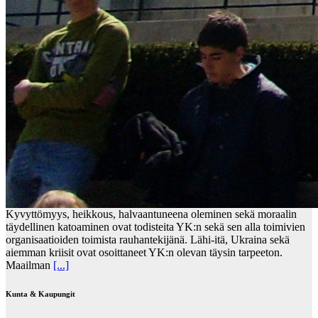
Kyvyttömyys, heikkous, halvaantuneena oleminen sekä moraalin
täydellinen katoaminen ovat todisteita YK:n sekä sen alla toimivien
organisaatioiden toimista rauhantekijänä. Lähi-itä, Ukraina sekä
aiemman kriisit ovat osoittaneet YK:n olevan täysin tarpeeton.
Maailman
[...]
Kunta & Kaupungit