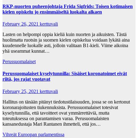
RKP-nuorten puheenjohtaja Frida Sigfrids: Toisen kotimaisen
kielen opiskelu jo ensimmäiseltä luokalta alkaen
February 26, 2021
kerttuvali
Lasten on helpompi oppia kieliä kuin nuorten ja aikuisten. Tästä
huolimatta ruotsin ja suomen kielen opiskelua voidaan lykätä aina
kuudennelle luokalle asti, jolloin valitaan B1-kieli. Viime aikoina
yhä useammat kunnat…
Perussuomalaiset
Perussuomalaiset kyselytunnilla: Sisäiset koronatoimet eivät
riitä, jos rajat vuotavat
February 25, 2021
kerttuvali
Hallitus on tänään pitänyt tiedotustilaisuuden, jossa se on kertonut
koronarajoitusten tiukennuksista. Perussuomalaiset totesivat
kyselytunnilla, että tavoitteet ovat ymmärrettäviä, mutta
toteutuksessa on parantamisen varaa. Perusuomalaisten
kansanedustaja Mari Rantanen ihmetteli, että jos…
Vihreät Euroopan parlamentissa