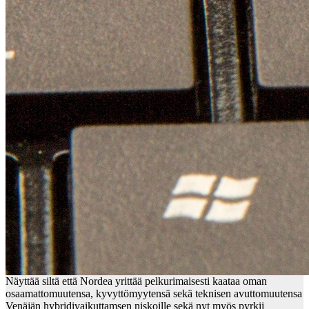
Näyttää siltä että Nordea yrittää pelkurimaisesti kaataa oman
osaamattomuutensa, kyvyttömyytensä sekä teknisen avuttomuutensa
Venäjän hybridivaikuttamsen niskoille sekä nyt myös pyrkii