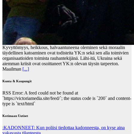
Kyvyttömyys, heikkous, halvaantuneena oleminen sekä moraalin
täydellinen katoaminen ovat todisteita YK:n sekä sen alla toimivien
organisaatioiden toimista rauhantekijänä. Lähi-itä, Ukraina sekä
aiemman kriisit ovat osoittaneet YK:n olevan täysin tarpeeton.
Maailman
[...]
Kunta & Kaupungit
RSS Error: A feed could not be found at
`https://victoriamedia.site/feed/`; the status code is `200` and content-
type is `text/html`
Kotimaan Uutiset
:KADONNEET: Kun poliisi tiedottaa kadonneesta, on kyse aina
vakavasta tilanteesta