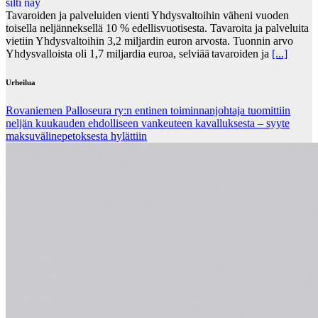
Tavaroiden ja palveluiden vienti Yhdysvaltoihin väheni vuoden
toisella neljänneksellä 10 % edellisvuotisesta. Tavaroita ja palveluita
vietiin Yhdysvaltoihin 3,2 miljardin euron arvosta. Tuonnin arvo
Yhdysvalloista oli 1,7 miljardia euroa, selviää tavaroiden ja
[...]
Urheilua
Rovaniemen Palloseura ry:n entinen toiminnanjohtaja tuo­mit­tiin
neljän kuu­kau­den eh­dol­li­seen van­keu­teen ka­val­luk­ses­ta – syyte
mak­su­vä­li­ne­pe­tok­ses­ta hy­lät­tiin