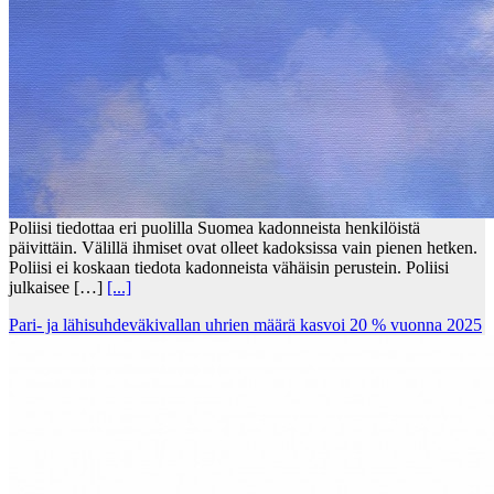
Poliisi tiedottaa eri puolilla Suomea kadonneista henkilöistä
päivittäin. Välillä ihmiset ovat olleet kadoksissa vain pienen hetken.
Poliisi ei koskaan tiedota kadonneista vähäisin perustein. Poliisi
julkaisee […]
[...]
Pari- ja lähisuhdeväkivallan uhrien määrä kasvoi 20 % vuonna 2025