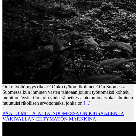
Onko työttömyys rikos?? Onko työtön rikollinen? On Suomessa.
Suomessa kun ihminen vasten tahtoaan joutuu työttömäksi kohtelu
muuttuu täysin. On kuin yhdessä hetkessä aiemmin arvokas ihminen
muuttuisi rikollisen arvottomaksi jonka on
[...]
PÄÄTOIMITTAJALTA: SUOMESSA ON KIUSAAJIEN JA
VÄKIVALLAN EHTYMÄTÖN MARKKINA