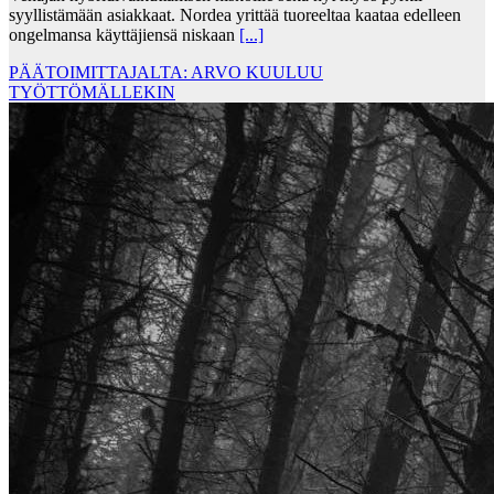
syyllistämään asiakkaat. Nordea yrittää tuoreeltaa kaataa edelleen
ongelmansa käyttäjiensä niskaan
[...]
PÄÄTOIMITTAJALTA: ARVO KUULUU
TYÖTTÖMÄLLEKIN