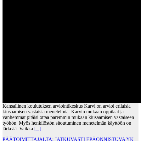
Kansallinen koulutuksen arviointikeskus Karvi on arvioi erilaisia
kiusaamisen vastaisia menetelmiä. Karvin mukaan oppilaat ja
vanhemmat pitäisi ottaa paremmin mukaan kiusaamisen vastaiseen
työhön. Myös henkilöstön sitoutuminen menetelmän käyttöön on
tärkeää. Vaikka
[...]
PÄÄTOIMITTAJALTA: JATKUVASTI EPÄONNISTUVA YK