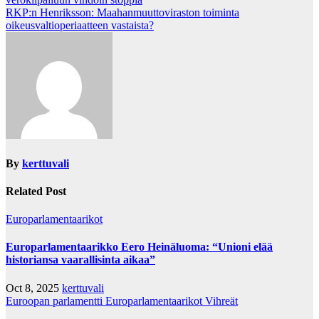
navigation
RKP:n Henriksson: Maahanmuuttoviraston toiminta
oikeusvaltioperiaatteen vastaista?
By
kerttuvali
Related Post
Europarlamentaarikot
Europarlamentaarikko Eero Heinäluoma: “Unioni elää
historiansa vaarallisinta aikaa”
Oct 8, 2025
kerttuvali
Euroopan parlamentti
Europarlamentaarikot
Vihreät