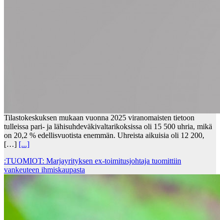
Tilastokeskuksen mukaan vuonna 2025 viranomaisten tietoon
tulleissa pari- ja lähisuhdeväkivaltarikoksissa oli 15 500 uhria, mikä
on 20,2 % edellisvuotista enemmän. Uhreista aikuisia oli 12 200,
[…]
[...]
:TUOMIOT: Marjayrityksen ex-toimitusjohtaja tuomittiin
vankeuteen ihmiskaupasta