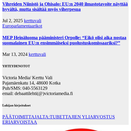
Vihreiden Niinistö ja Ohisalo: EU:n 2040 ilmastotavoite näyttää
hyvältä, mutta sisältää myös viherpesua
Jul 2, 2025
kerttuvali
Europarlamentaarikot
MEP Heinäluoma pääministeri Orpolle: “Eikö olisi aika nostaa
suomalainen EU:n ensimmäiseksi puolustuskomissaariksi?”
Mar 13, 2024
kerttuvali
YHTEYDENOTOT
Victoria Media/ Kerttu Vali
Pajamäenkatu 14, 48600 Kotka
Puh/SMS: 040-5563129
email: debaattilehti(@)victoriamedia.fi
Lukijan kirjoitukset
PÄÄTOIMITTAJALTA:TUBETTAJIEN YLIARVOSTUS
ERIARVOISTAA