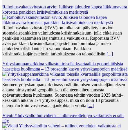
Rahoitusvakausviraston arvio: Julkisen talouden kapea liikkumavara
korostaa pankkien kriisivalmiuksien merkitystä
Rahoitusvakausvirasto (RVV) on julkaissut päivitetyn arvion
suomalaispankkien valmiudesta kriisinratkaisuun, jolla ehkäistään
pankkien kaatumisen laajamittaisia vaikutuksia. Raportissa RVV
avaa pankkien kriisinratkaisujärjestelmän toimintaa ja miten
pankkien kriisitilanteisiin varaudutaan. Pankkien
kriisinratkaisujärjestelmän tarkoituksena on taloudellisiin
[...]
Yrityskauppamarkkina vilkastui toisella kvartaalilla geopoliittisista
haasteista huolimatta – 13 prosentin kasvu yrityskauppojen määrässä
Suomen yrityskauppamarkkinassa nähtiin toisen vuosineljänneksen
aikana piristymistä geopoliittisen tilanteen aiheuttamasta
epävarmuudesta huolimatta. Suomessa tehtiin vuoden 2025 huhti–
kesäkuun aikana 174 yrityskauppaa, mikä on noin 13 prosenttia
enemmän kuin vastaavana ajankohtana vuotta
[...]
Vienti Yhdysvaltoihin väheni – tullineuvottelujen vaikutusta ei silti
näy