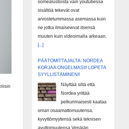
somealustoista vain youtubessa
sisältöä tekevät ovat
arvostetummassa asemassa kuin
ne jotka ilmaisewvat itsensä
muuten kuin videoimalla arkeaan.
[...]
PÄÄTOMITTAJALTA: NORDEA
KORJAA ONGELMASI!! LOPETA
SYYLLISTÄMINEN!!
Näyttää siltä että
riisin
Nordea yrittää
pelkurimaisesti kaataa
oman osaamattomuutensa,
kyvyttömyytensä sekä teknisen
avuttomuutensa Venäjän