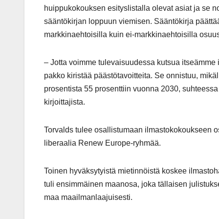
huippukokouksen esityslistalla olevat asiat ja se n
sääntökirjan loppuun viemisen. Sääntökirja päätt
markkinaehtoisilla kuin ei-markkinaehtoisilla osuus
– Jotta voimme tulevaisuudessa kutsua itseämme il
pakko kiristää päästötavoitteita. Se onnistuu, mi
prosentista 55 prosenttiin vuonna 2030, suhteessa
kirjoittajista.
Torvalds tulee osallistumaan ilmastokokoukseen o
liberaalia Renew Europe-ryhmää.
Toinen hyväksytyistä mietinnöistä koskee ilmastoh
tuli ensimmäinen maanosa, joka tällaisen julistuk
maa maailmanlaajuisesti.