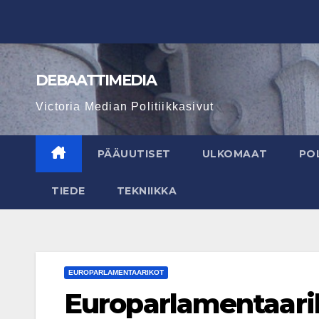
Skip
to
content
DEBAATTIMEDIA
Victoria Median Politiikkasivut
PÄÄUUTISET
ULKOMAAT
POL
TIEDE
TEKNIIKKA
EUROPARLAMENTAARIKOT
Europarlamentaarik