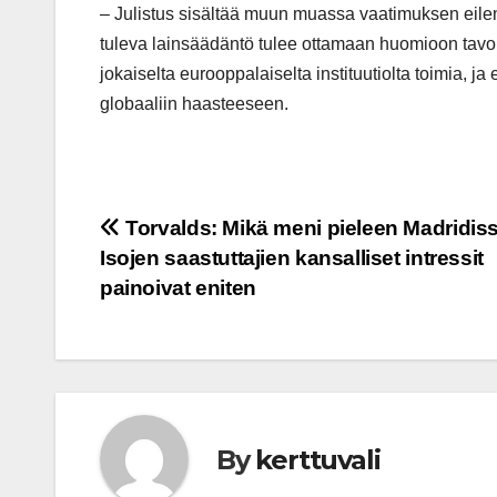
– Julistus sisältää muun muassa vaatimuksen eilen h
tuleva lainsäädäntö tulee ottamaan huomioon tavoi
jokaiselta eurooppalaiselta instituutiolta toimia, ja
globaaliin haasteeseen.
Post
Torvalds: Mikä meni pieleen Madridis
Isojen saastuttajien kansalliset intressit
navigation
painoivat eniten
By
kerttuvali