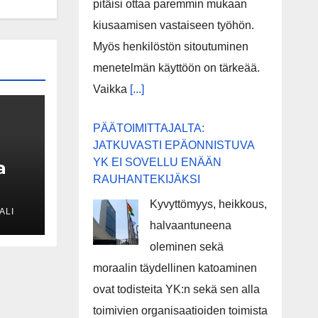
pitäisi ottaa paremmin mukaan
kiusaamisen vastaiseen työhön.
Myös henkilöstön sitoutuminen
menetelmän käyttöön on tärkeää.
Vaikka
[...]
PÄÄTOIMITTAJALTA:
JATKUVASTI EPÄONNISTUVA
YK EI SOVELLU ENÄÄN
a
RAUHANTEKIJÄKSI
si
Kyvyttömyys, heikkous,
ALI
halvaantuneena
:n
oleminen sekä
moraalin täydellinen katoaminen
saar
ovat todisteita YK:n sekä sen alla
toimivien organisaatioiden toimista