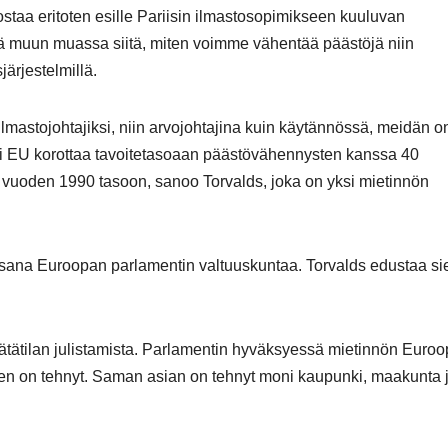
ostaa eritoten esille Pariisin ilmastosopimikseen kuuluvan
ää muun muassa siitä, miten voimme vähentää päästöjä niin
järjestelmillä.
mastojohtajiksi, niin arvojohtajina kuin käytännössä, meidän o
käli EU korottaa tavoitetasoaan päästövähennysten kanssa 40
 vuoden 1990 tasoon, sanoo Torvalds, joka on yksi mietinnön
sana Euroopan parlamentin valtuuskuntaa. Torvalds edustaa sie
ätätilan julistamista. Parlamentin hyväksyessä mietinnön Euroo
sen on tehnyt. Saman asian on tehnyt moni kaupunki, maakunta 