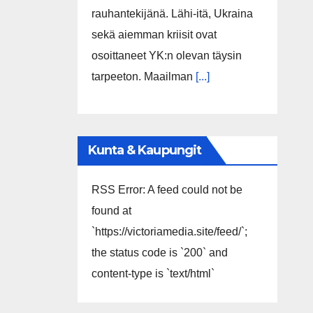
rauhantekijänä. Lähi-itä, Ukraina
sekä aiemman kriisit ovat
osoittaneet YK:n olevan täysin
tarpeeton. Maailman
[...]
Kunta & Kaupungit
RSS Error: A feed could not be
found at
`https://victoriamedia.site/feed/`;
the status code is `200` and
content-type is `text/html`