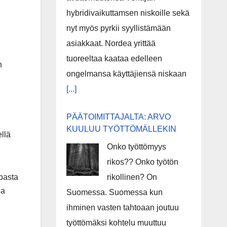
hybridivaikuttamsen niskoille sekä
nyt myös pyrkii syyllistämään
asiakkaat. Nordea yrittää
tuoreeltaa kaataa edelleen
n
ongelmansa käyttäjiensä niskaan
[...]
PÄÄTOIMITTAJALTA: ARVO
KUULUU TYÖTTÖMÄLLEKIN
llä
Onko työttömyys
rikos?? Onko työtön
pasta
rikollinen? On
ja
Suomessa. Suomessa kun
ihminen vasten tahtoaan joutuu
työttömäksi kohtelu muuttuu