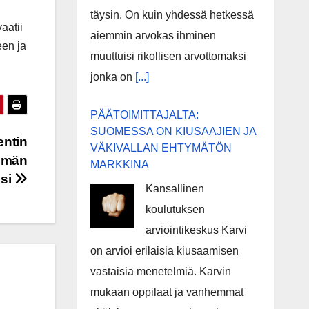
täysin. On kuin yhdessä hetkessä
aatii
aiemmin arvokas ihminen
een ja
muuttuisi rikollisen arvottomaksi
jonka on
[...]
PÄÄTOIMITTAJALTA:
SUOMESSA ON KIUSAAJIEN JA
entin
VÄKIVALLAN EHTYMÄTÖN
yhmän
MARKKINA
ksi
Kansallinen
koulutuksen
arviointikeskus Karvi
on arvioi erilaisia kiusaamisen
vastaisia menetelmiä. Karvin
mukaan oppilaat ja vanhemmat