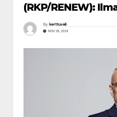
(RKP/RENEW): Ilmas
By
kerttuvali
NOV 28, 2019