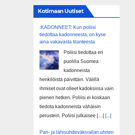
Kotimaan Uutiset
:KADONNEET: Kun poliisi
tiedottaa kadonneesta, on kyse
aina vakavasta tilanteesta
Poliisi tiedottaa eri
puolilla Suomea
kadonneista
henkilöistä päivittäin. Välillä
ihmiset ovat olleet kadoksissa vain
pienen hetken. Poliisi ei koskaan
tiedota kadonneista vähäisin
perustein. Poliisi julkaisee […]
[...]
Pari- ja lähisuhdeväkivallan uhrien