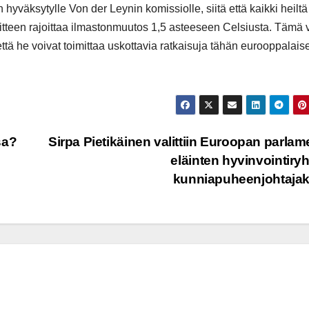
yväksytylle Von der Leynin komissiolle, siitä että kaikki heiltä
tteen rajoittaa ilmastonmuutos 1,5 asteeseen Celsiusta. Tämä v
 että he voivat toimittaa uskottavia ratkaisuja tähän eurooppalais
sa?
Sirpa Pietikäinen valittiin Euroopan parlam
eläinten hyvinvointir
kunniapuheenjohtaja