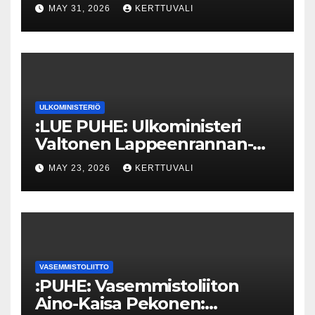
MAY 31, 2026
KERTTUVALI
ULKOMINISTERIÖ
:LUE PUHE: Ulkoministeri
Valtonen Lappeenrannan-
Lahden teknillisen yliopiston
MAY 23, 2026
KERTTUVALI
kunniatohtoriksi
VASEMMISTOLIITTO
:PUHE: Vasemmistoliiton
Aino-Kaisa Pekonen: