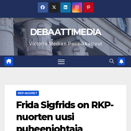
Skip
to
content
DEBAATTIMEDIA
Victoria Median Politiikkasivut
RKP-NUORET
Frida Sigfrids on RKP-
nuorten uusi
puheenjohtaja