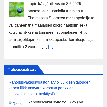
Lapin käräjäoikeus on 8.6.2026
antamallaan tuomiolla tuominnut
Thaimaasta Suomeen marjanpoimijoita
välittäneen thaimaalaisen koordinaattorin sekä
kutsujayrityksenä toimineen suomalaisen yhtiön
toimitusjohtajan 78 ihmiskaupasta. Toimitusjohtaja
tuomittiin 2 vuoden […]
[...]
Talousuutiset
Rahoitusvakausviraston arvio: Julkisen talouden
kapea liikkumavara korostaa pankkien
kriisivalmiuksien merkitystä
Rahoitusvakausvirasto (RVV) on