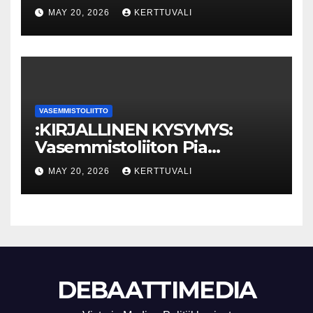
Eriarvoistumisen
MAY 20, 2026
KERTTUVALI
pysäyttäminen luo
turvallisuutta
VASEMMISTOLIITTO
:KIRJALLINEN KYSYMYS:
Vasemmistoliiton Pia
Lohikoski: Missä viipyy Orpon
MAY 20, 2026
KERTTUVALI
hallituksen drooniohjeistus
kunnille?
DEBAATTIMEDIA