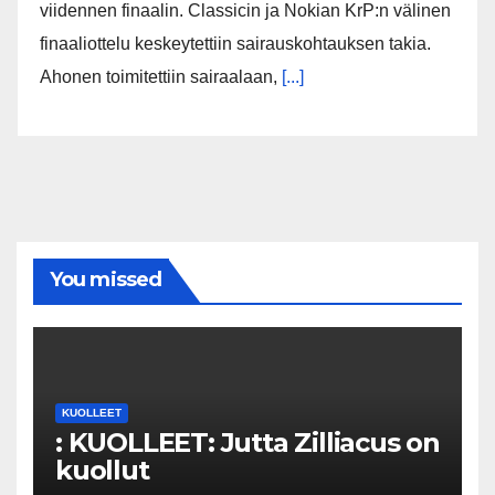
viidennen finaalin. Classicin ja Nokian KrP:n välinen
finaaliottelu keskeytettiin sairauskohtauksen takia.
Ahonen toimitettiin sairaalaan,
[...]
You missed
KUOLLEET
: KUOLLEET: Jutta Zilliacus on
kuollut