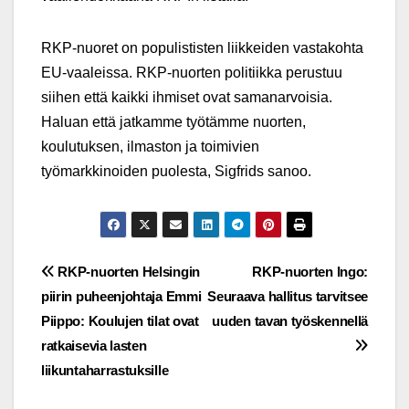
RKP-nuoret on populististen liikkeiden vastakohta
EU-vaaleissa. RKP-nuorten politiikka perustuu
siihen että kaikki ihmiset ovat samanarvoisia.
Haluan että jatkamme työtämme nuorten,
koulutuksen, ilmaston ja toimivien
työmarkkinoiden puolesta, Sigfrids sanoo.
Post
RKP-nuorten Helsingin
RKP-nuorten Ingo:
piirin puheenjohtaja Emmi
Seuraava hallitus tarvitsee
navigation
Piippo: Koulujen tilat ovat
uuden tavan työskennellä
ratkaisevia lasten
liikuntaharrastuksille