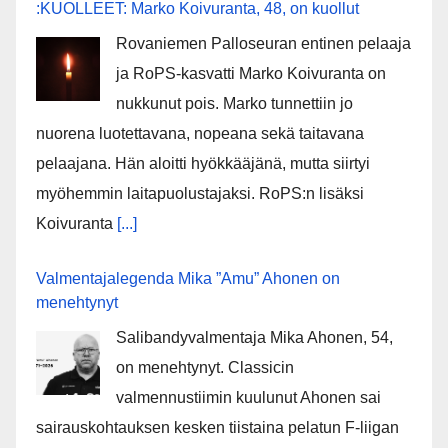
:KUOLLEET: Marko Koivuranta, 48, on kuollut
Rovaniemen Palloseuran entinen pelaaja
ja RoPS-kasvatti Marko Koivuranta on
nukkunut pois. Marko tunnettiin jo
nuorena luotettavana, nopeana sekä taitavana
pelaajana. Hän aloitti hyökkääjänä, mutta siirtyi
myöhemmin laitapuolustajaksi. RoPS:n lisäksi
Koivuranta
[...]
Valmentajalegenda Mika ”Amu” Ahonen on
menehtynyt
Salibandyvalmentaja Mika Ahonen, 54,
on menehtynyt. Classicin
valmennustiimin kuulunut Ahonen sai
sairauskohtauksen kesken tiistaina pelatun F-liigan