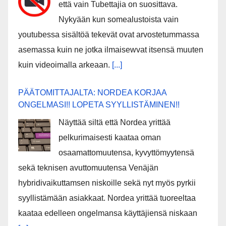
että vain Tubettajia on suosittava.
Nykyään kun somealustoista vain
youtubessa sisältöä tekevät ovat arvostetummassa
asemassa kuin ne jotka ilmaisewvat itsensä muuten
kuin videoimalla arkeaan.
[...]
PÄÄTOMITTAJALTA: NORDEA KORJAA
ONGELMASI!! LOPETA SYYLLISTÄMINEN!!
Näyttää siltä että Nordea yrittää
pelkurimaisesti kaataa oman
osaamattomuutensa, kyvyttömyytensä
sekä teknisen avuttomuutensa Venäjän
hybridivaikuttamsen niskoille sekä nyt myös pyrkii
syyllistämään asiakkaat. Nordea yrittää tuoreeltaa
kaataa edelleen ongelmansa käyttäjiensä niskaan