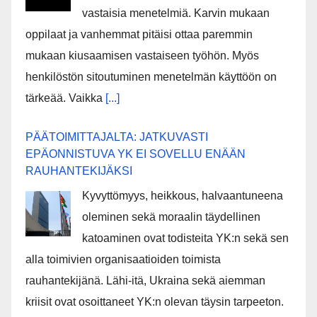
vastaisia menetelmiä. Karvin mukaan
oppilaat ja vanhemmat pitäisi ottaa paremmin
mukaan kiusaamisen vastaiseen työhön. Myös
henkilöstön sitoutuminen menetelmän käyttöön on
tärkeää. Vaikka
[...]
PÄÄTOIMITTAJALTA: JATKUVASTI
EPÄONNISTUVA YK EI SOVELLU ENÄÄN
RAUHANTEKIJÄKSI
Kyvyttömyys, heikkous, halvaantuneena
oleminen sekä moraalin täydellinen
katoaminen ovat todisteita YK:n sekä sen
alla toimivien organisaatioiden toimista
rauhantekijänä. Lähi-itä, Ukraina sekä aiemman
kriisit ovat osoittaneet YK:n olevan täysin tarpeeton.