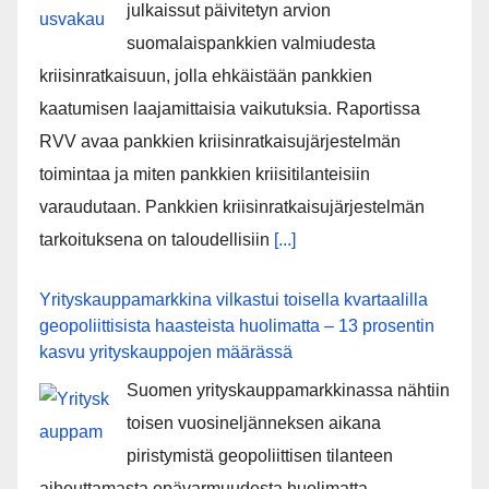
julkaissut päivitetyn arvion
suomalaispankkien valmiudesta
kriisinratkaisuun, jolla ehkäistään pankkien
kaatumisen laajamittaisia vaikutuksia. Raportissa
RVV avaa pankkien kriisinratkaisujärjestelmän
toimintaa ja miten pankkien kriisitilanteisiin
varaudutaan. Pankkien kriisinratkaisujärjestelmän
tarkoituksena on taloudellisiin
[...]
Yrityskauppamarkkina vilkastui toisella kvartaalilla
geopoliittisista haasteista huolimatta – 13 prosentin
kasvu yrityskauppojen määrässä
Suomen yrityskauppamarkkinassa nähtiin
toisen vuosineljänneksen aikana
piristymistä geopoliittisen tilanteen
aiheuttamasta epävarmuudesta huolimatta.