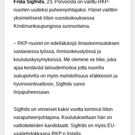
Frida Sigfrids
, 23, Porvoosta on valittu RKP-
nuorten uudeksi puheenjohtajaksi. Hänet valittiin
yksimielisesti liiton vuosikokouksessa
Kristiinankaupungissa sunnuntaina.
– RKP-nuoret on edelläkävijä ilmastonmuutoksen
vastaisessa työssä, ihmisoikeustyössä ja
koulutuskysymyksissä. Me olemme se liike, joka
ajaa kestävää taloudenhoitoa jotta nuorilla
sukupolvilla on myös mahdollisuus eläkkeisiin ja
hyvinvointivaltioon, Sigfrids sanoi
linjapuheessaan.
Sigfrids on viimeiset kaksi vuotta toiminut liiton
varapuheenjohtajana. Koulutukseltaan hän on
valtiotieteiden kandidaatti. Sigfrids on myös EU-
vaaliehdokkaana RKP:n listalla.