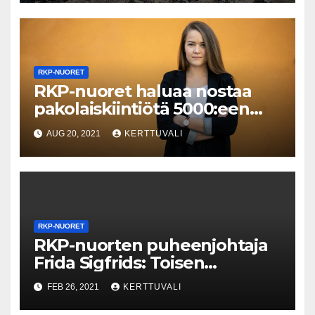
ystävänpäivää
RKP-NUORET
RKP-nuoret haluaa nostaa
pakolaiskiintiötä 5000:een
vuodessa
AUG 20, 2021
KERTTUVALI
RKP-NUORET
RKP-nuorten puheenjohtaja
Frida Sigfrids: Toisen
kotimaisen kielen opiskelu jo
FEB 26, 2021
KERTTUVALI
ensimmäiseltä luokalta