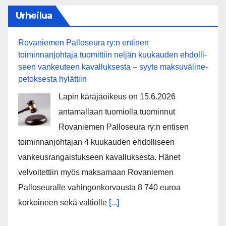
Urheilua
Rovaniemen Palloseura ry:n entinen
toiminnanjohtaja tuo­mit­tiin neljän kuu­kau­den eh­dol­li­
seen van­keu­teen ka­val­luk­ses­ta – syyte mak­su­vä­li­ne­
pe­tok­ses­ta hy­lät­tiin
Lapin käräjäoikeus on 15.6.2026
antamallaan tuomiolla tuominnut
Rovaniemen Palloseura ry:n entisen
toiminnanjohtajan 4 kuukauden ehdolliseen
vankeusrangaistukseen kavalluksesta. Hänet
velvoitettiin myös maksamaan Rovaniemen
Palloseuralle vahingonkorvausta 8 740 euroa
korkoineen sekä valtiolle
[...]