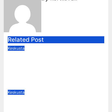
Related Post
Keskusta
UUDENMAAN DROONIUHKA:
Mep Katri Kulmuni: Herääkö
hallitus ja viranomaiset vasta, kun
uhka koskee Uuttamaata?
May 15, 2026
kerttuvali
Keskusta
:UUDENMAAN DROONIUHKA:
Keskustan Antti Kaikkonen: