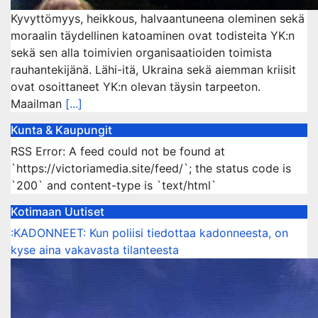
Kyvyttömyys, heikkous, halvaantuneena oleminen sekä
moraalin täydellinen katoaminen ovat todisteita YK:n
sekä sen alla toimivien organisaatioiden toimista
rauhantekijänä. Lähi-itä, Ukraina sekä aiemman kriisit
ovat osoittaneet YK:n olevan täysin tarpeeton.
Maailman
[...]
Kunta & Kaupungit
RSS Error: A feed could not be found at
`https://victoriamedia.site/feed/`; the status code is
`200` and content-type is `text/html`
Kotimaan Uutiset
:KADONNEET: Kun poliisi tiedottaa kadonneesta, on
kyse aina vakavasta tilanteesta