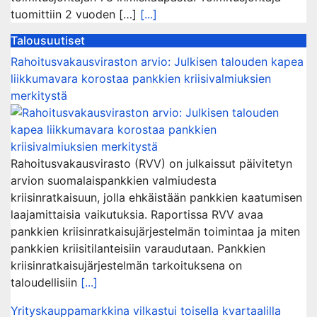
tuomittiin 2 vuoden […]
[...]
Talousuutiset
Rahoitusvakausviraston arvio: Julkisen talouden kapea
liikkumavara korostaa pankkien kriisivalmiuksien
merkitystä
Rahoitusvakausvirasto (RVV) on julkaissut päivitetyn
arvion suomalaispankkien valmiudesta
kriisinratkaisuun, jolla ehkäistään pankkien kaatumisen
laajamittaisia vaikutuksia. Raportissa RVV avaa
pankkien kriisinratkaisujärjestelmän toimintaa ja miten
pankkien kriisitilanteisiin varaudutaan. Pankkien
kriisinratkaisujärjestelmän tarkoituksena on
taloudellisiin
[...]
Yrityskauppamarkkina vilkastui toisella kvartaalilla