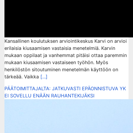
Kansallinen koulutuksen arviointikeskus Karvi on arvioi
erilaisia kiusaamisen vastaisia menetelmiä. Karvin
mukaan oppilaat ja vanhemmat pitäisi ottaa paremmin
mukaan kiusaamisen vastaiseen työhön. Myös
henkilöstön sitoutuminen menetelmän käyttöön on
tärkeää. Vaikka
[...]
PÄÄTOIMITTAJALTA: JATKUVASTI EPÄONNISTUVA YK
EI SOVELLU ENÄÄN RAUHANTEKIJÄKSI