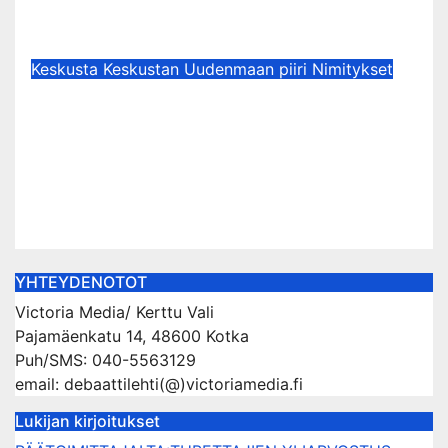
Vauhtia viranomaistiedotukseen!
May 15, 2026
kerttuvali
Keskusta
Keskustan Uudenmaan piiri
Nimitykset
NIMITYKSET: Keskustan
Uudenmaan piirin
aluekoordinaattorina aloittaa 1.10.
alkaen Espoolainen Nina From.
Sep 12, 2025
kerttuvali
YHTEYDENOTOT
Victoria Media/ Kerttu Vali
Pajamäenkatu 14, 48600 Kotka
Puh/SMS: 040-5563129
email: debaattilehti(@)victoriamedia.fi
Lukijan kirjoitukset