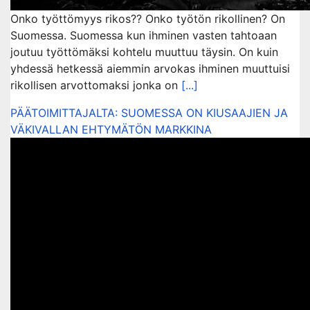
Onko työttömyys rikos?? Onko työtön rikollinen? On
Suomessa. Suomessa kun ihminen vasten tahtoaan
joutuu työttömäksi kohtelu muuttuu täysin. On kuin
yhdessä hetkessä aiemmin arvokas ihminen muuttuisi
rikollisen arvottomaksi jonka on
[...]
PÄÄTOIMITTAJALTA: SUOMESSA ON KIUSAAJIEN JA
VÄKIVALLAN EHTYMÄTÖN MARKKINA