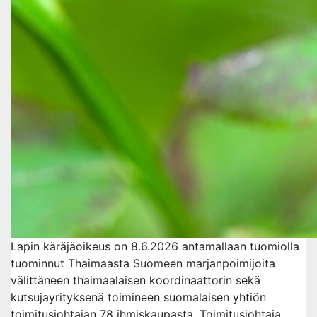
Lapin käräjäoikeus on 8.6.2026 antamallaan tuomiolla
tuominnut Thaimaasta Suomeen marjanpoimijoita
välittäneen thaimaalaisen koordinaattorin sekä
kutsujayrityksenä toimineen suomalaisen yhtiön
toimitusjohtajan 78 ihmiskaupasta. Toimitusjohtaja