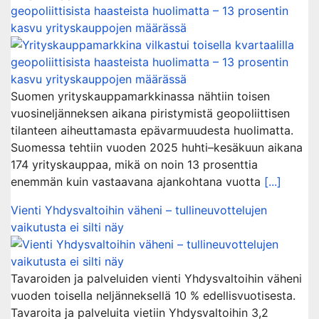
geopoliittisista haasteista huolimatta – 13 prosentin
kasvu yrityskauppojen määrässä
Suomen yrityskauppamarkkinassa nähtiin toisen
vuosineljänneksen aikana piristymistä geopoliittisen
tilanteen aiheuttamasta epävarmuudesta huolimatta.
Suomessa tehtiin vuoden 2025 huhti–kesäkuun aikana
174 yrityskauppaa, mikä on noin 13 prosenttia
enemmän kuin vastaavana ajankohtana vuotta
[...]
Vienti Yhdysvaltoihin väheni – tullineuvottelujen
vaikutusta ei silti näy
Tavaroiden ja palveluiden vienti Yhdysvaltoihin väheni
vuoden toisella neljänneksellä 10 % edellisvuotisesta.
Tavaroita ja palveluita vietiin Yhdysvaltoihin 3,2