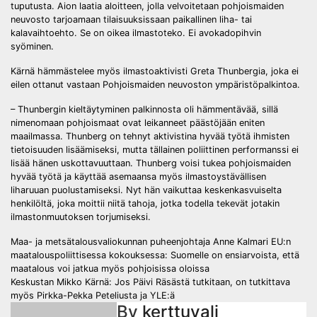
tuputusta. Aion laatia aloitteen, jolla velvoitetaan pohjoismaiden
neuvosto tarjoamaan tilaisuuksissaan paikallinen liha- tai
kalavaihtoehto. Se on oikea ilmastoteko. Ei avokadopihvin
syöminen.
Kärnä hämmästelee myös ilmastoaktivisti Greta Thunbergia, joka ei
eilen ottanut vastaan Pohjoismaiden neuvoston ympäristöpalkintoa.
– Thunbergin kieltäytyminen palkinnosta oli hämmentävää, sillä
nimenomaan pohjoismaat ovat leikanneet päästöjään eniten
maailmassa. Thunberg on tehnyt aktivistina hyvää työtä ihmisten
tietoisuuden lisäämiseksi, mutta tällainen poliittinen performanssi ei
lisää hänen uskottavuuttaan. Thunberg voisi tukea pohjoismaiden
hyvää työtä ja käyttää asemaansa myös ilmastoystävällisen
liharuuan puolustamiseksi. Nyt hän vaikuttaa keskenkasvuiselta
henkilöltä, joka moittii niitä tahoja, jotka todella tekevät jotakin
ilmastonmuutoksen torjumiseksi.
Post
Maa- ja metsätalousvaliokunnan puheenjohtaja Anne Kalmari EU:n
maatalouspoliittisessa kokouksessa: Suomelle on ensiarvoista, että
navigation
maatalous voi jatkua myös pohjoisissa oloissa
Keskustan Mikko Kärnä: Jos Päivi Räsästä tutkitaan, on tutkittava
myös Pirkka-Pekka Peteliusta ja YLE:ä
By
kerttuvali