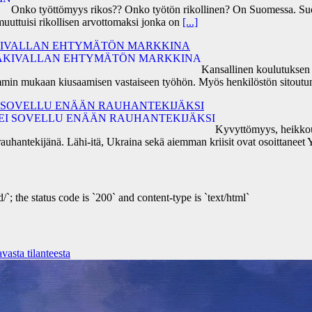
Onko työttömyys rikos?? Onko työtön rikollinen? On Suomessa. Suo
uttuisi rikollisen arvottomaksi jonka on
[...]
ÄKIVALLAN EHTYMÄTÖN MARKKINA
Kansallinen koulutuksen a
emmin mukaan kiusaamisen vastaiseen työhön. Myös henkilöstön sitout
I SOVELLU ENÄÄN RAUHANTEKIJÄKSI
Kyvyttömyys, heikkou
a rauhantekijänä. Lähi-itä, Ukraina sekä aiemman kriisit ovat osoittane
/`; the status code is `200` and content-type is `text/html`
asta tilanteesta