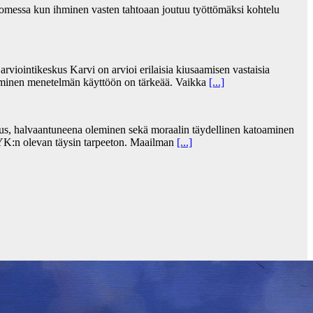
messa kun ihminen vasten tahtoaan joutuu työttömäksi kohtelu
rviointikeskus Karvi on arvioi erilaisia kiusaamisen vastaisia
uminen menetelmän käyttöön on tärkeää. Vaikka
[...]
s, halvaantuneena oleminen sekä moraalin täydellinen katoaminen
et YK:n olevan täysin tarpeeton. Maailman
[...]