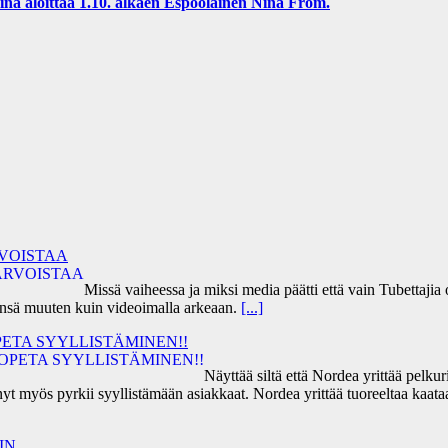
 aloittaa 1.10. alkaen Espoolainen Nina From.
RVOISTAA
Missä vaiheessa ja miksi media päätti että vain Tubettaji
ensä muuten kuin videoimalla arkeaan.
[...]
ETA SYYLLISTÄMINEN!!
Näyttää siltä että Nordea yrittää pel
yt myös pyrkii syyllistämään asiakkaat. Nordea yrittää tuoreeltaa kaat