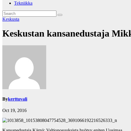
Tekniikka
Keskusta
Keskustan kansanedustaja Mikk
By
kerttuvali
Oct 19, 2016
Kansanedustaja Kärnä: Valtionosuuksista hyötyy eniten Uusimaa