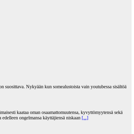
a on suosittava. Nykyään kun somealustoista vain youtubessa sisältöä
kurimaisesti kaataa oman osaamattomuutensa, kyvyttömyytensä sekä
aa edelleen ongelmansa käyttäjiensä niskaan
[...]