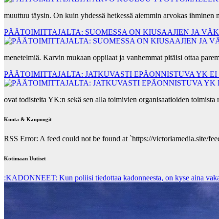
muuttuu täysin. On kuin yhdessä hetkessä aiemmin arvokas ihminen mu
PÄÄTOIMITTAJALTA: SUOMESSA ON KIUSAAJIEN JA V
menetelmiä. Karvin mukaan oppilaat ja vanhemmat pitäisi ottaa par
PÄÄTOIMITTAJALTA: JATKUVASTI EPÄONNISTUVA YK E
ovat todisteita YK:n sekä sen alla toimivien organisaatioiden toimist
Kunta & Kaupungit
RSS Error: A feed could not be found at `https://victoriamedia.site/feed
Kotimaan Uutiset
:KADONNEET: Kun poliisi tiedottaa kadonneesta, on kyse aina vakav