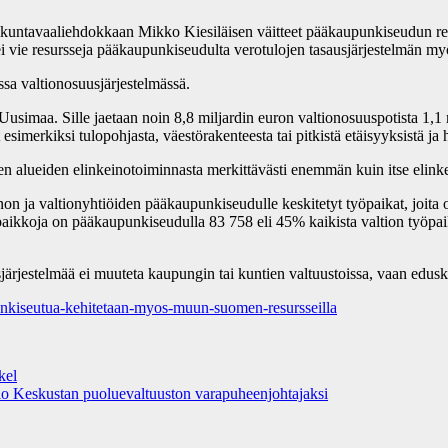
kuntavaaliehdokkaan Mikko Kiesiläisen väitteet pääkaupunkiseudun re
ä ei vie resursseja pääkaupunkiseudulta verotulojen tasausjärjestelmän 
a valtionosuusjärjestelmässä.
imaa. Sille jaetaan noin 8,8 miljardin euron valtionosuuspotista 1,1 mi
 esimerkiksi tulopohjasta, väestörakenteesta tai pitkistä etäisyyksistä ja
alueiden elinkeinotoiminnasta merkittävästi enemmän kuin itse elinkei
 valtionyhtiöiden pääkaupunkiseudulle keskitetyt työpaikat, joita on 
paikkoja on pääkaupunkiseudulla 83 758 eli 45% kaikista valtion työp
järjestelmää ei muuteta kaupungin tai kuntien valtuustoissa, vaan edus
nkiseutua-kehitetaan-myos-muun-suomen-resursseilla
kel
lo Keskustan puoluevaltuuston varapuheenjohtajaksi