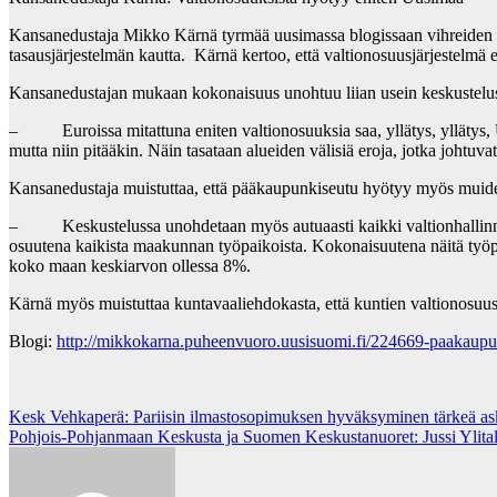
Kansanedustaja Mikko Kärnä tyrmää uusimassa blogissaan vihreiden 
tasausjärjestelmän kautta. Kärnä kertoo, että valtionosuusjärjestelm
Kansanedustajan mukaan kokonaisuus unohtuu liian usein keskusteluss
– Euroissa mitattuna eniten valtionosuuksia saa, yllätys, yllätys, Uus
mutta niin pitääkin. Näin tasataan alueiden välisiä eroja, jotka johtuvat
Kansanedustaja muistuttaa, että pääkaupunkiseutu hyötyy myös muiden 
– Keskustelussa unohdetaan myös autuaasti kaikki valtionhallinnon ja
osuutena kaikista maakunnan työpaikoista. Kokonaisuutena näitä työ
koko maan keskiarvon ollessa 8%.
Kärnä myös muistuttaa kuntavaaliehdokasta, että kuntien valtionosuus
Blogi:
http://mikkokarna.puheenvuoro.uusisuomi.fi/224669-paakaupu
Post
Kesk Vehkaperä: Pariisin ilmastosopimuksen hyväksyminen tärkeä as
Pohjois-Pohjanmaan Keskusta ja Suomen Keskustanuoret: Jussi Ylita
navigation