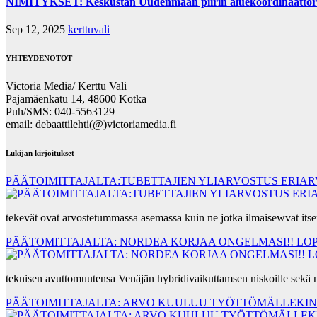
NIMITYKSET: Keskustan Uudenmaan piirin aluekoordinaattorina
Sep 12, 2025
kerttuvali
YHTEYDENOTOT
Victoria Media/ Kerttu Vali
Pajamäenkatu 14, 48600 Kotka
Puh/SMS: 040-5563129
email: debaattilehti(@)victoriamedia.fi
Lukijan kirjoitukset
PÄÄTOIMITTAJALTA:TUBETTAJIEN YLIARVOSTUS ERIA
tekevät ovat arvostetummassa asemassa kuin ne jotka ilmaisewvat its
PÄÄTOMITTAJALTA: NORDEA KORJAA ONGELMASI!! LOP
teknisen avuttomuutensa Venäjän hybridivaikuttamsen niskoille sekä n
PÄÄTOIMITTAJALTA: ARVO KUULUU TYÖTTÖMÄLLEKIN