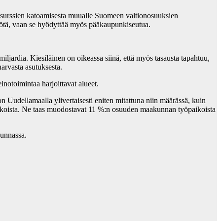
surssien katoamisesta muualle Suomeen valtionosuuksien
myötä, vaan se hyödyttää myös pääkaupunkiseutua.
ljardia. Kiesiläinen on oikeassa siinä, että myös tasausta tapahtuu,
 harvasta asutuksesta.
notoimintaa harjoittavat alueet.
Uudellamaalla ylivertaisesti eniten mitattuna niin määrässä, kuin
aikoista. Ne taas muodostavat 11 %:n osuuden maakunnan työpaikoista
kunnassa.