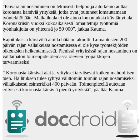
”Päivärajan nostaminen on teknisesti helppo ja aito keino auttaa
koronasta kärsiviä yrityksiä, jotka ovat joutuneet lomauttamaan
työntekijöitään. Matkailuala ei ole ainoa lomautuksia käyttänyt ala.
Koronakriisin vuoksi kokoaikaisesti lomautettuja työttömiä
työnhakijoita on yhteensä jo 59 000”, jatkaa Kauma.
Rajoituksista kärsivillä aloilla hätä on akuutti. Lomautusten 200
päivän rajan väliaikeissa nostamisessa ei ole kyse työntekijöiden
oikeuksien heikentämisestä. Pienissä yrityksissä rajan nostaminen on
välttämätön toimenpide olemassa olevien työpaikkojen
turvaamiseksi.
” Koronasta kärsivät alat ja yritykset tarvitsevat kaiken mahdollisen
tuen. Hallituksen tulee ryhtyä välittömiin toimiin rajan nostamiseksi
väliaikaisesti esimerkiksi 400 päivään. Toimenpiteellä autetaan
erityisesti koronasta kärsiviä pieniä yrityksiä”, päättää Kauma.