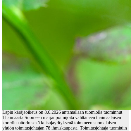
Lapin käräjäoikeus on 8.6.2026 antamallaan tuomiolla tuominnut
Thaimaasta Suomeen marjanpoimijoita välittäneen thaimaalaisen
koordinaattorin sekä kutsujayrityksenä toimineen suomalaisen
yhtiön toimitusjohtajan 78 ihmiskaupasta. Toimitusjohtaja tuomittiin