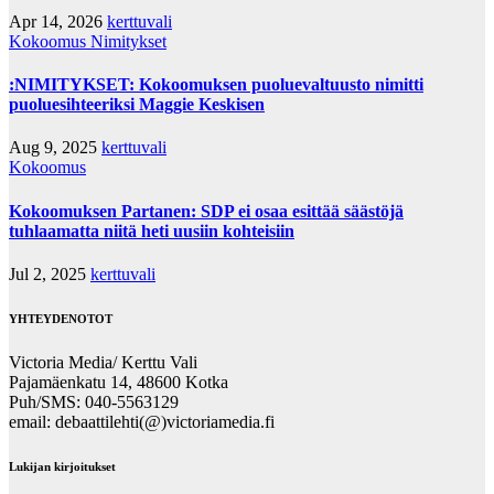
Apr 14, 2026
kerttuvali
Kokoomus
Nimitykset
:NIMITYKSET: Kokoomuksen puoluevaltuusto nimitti
puoluesihteeriksi Maggie Keskisen
Aug 9, 2025
kerttuvali
Kokoomus
Kokoomuksen Partanen: SDP ei osaa esittää säästöjä
tuhlaamatta niitä heti uusiin kohteisiin
Jul 2, 2025
kerttuvali
YHTEYDENOTOT
Victoria Media/ Kerttu Vali
Pajamäenkatu 14, 48600 Kotka
Puh/SMS: 040-5563129
email: debaattilehti(@)victoriamedia.fi
Lukijan kirjoitukset