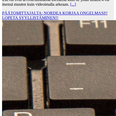
itsensä muuten kuin videoimalla arkeaan.
[...]
PÄÄTOMITTAJALTA: NORDEA KORJAA ONGELMASI!!
LOPETA SYYLLISTÄMINEN!!