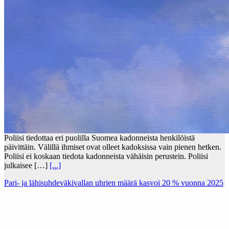
Poliisi tiedottaa eri puolilla Suomea kadonneista henkilöistä
päivittäin. Välillä ihmiset ovat olleet kadoksissa vain pienen hetken.
Poliisi ei koskaan tiedota kadonneista vähäisin perustein. Poliisi
julkaisee […]
[...]
Pari- ja lähisuhdeväkivallan uhrien määrä kasvoi 20 % vuonna 2025