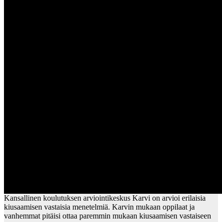
Kansallinen koulutuksen arviointikeskus Karvi on arvioi erilaisia
kiusaamisen vastaisia menetelmiä. Karvin mukaan oppilaat ja
vanhemmat pitäisi ottaa paremmin mukaan kiusaamisen vastaiseen