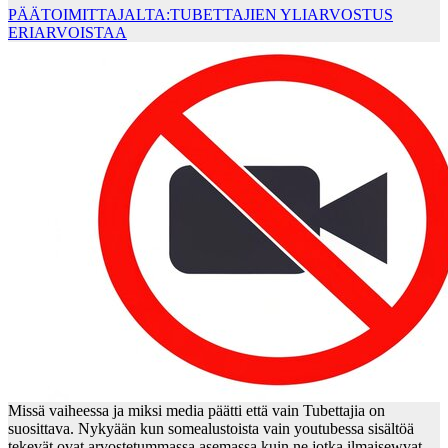
PÄÄTOIMITTAJALTA:TUBETTAJIEN YLIARVOSTUS
ERIARVOISTAA
Missä vaiheessa ja miksi media päätti että vain Tubettajia on
suosittava. Nykyään kun somealustoista vain youtubessa sisältöä
tekevät ovat arvostetummassa asemassa kuin ne jotka ilmaisewvat