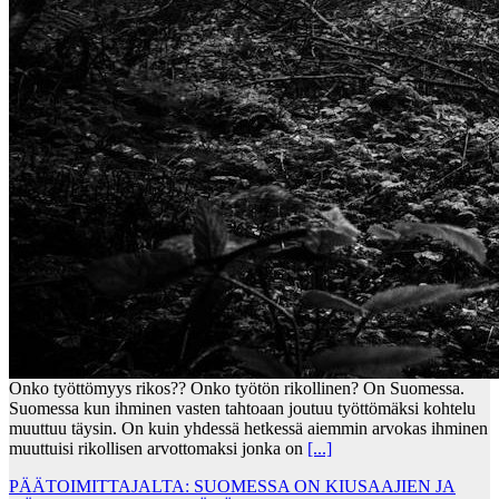
Onko työttömyys rikos?? Onko työtön rikollinen? On Suomessa.
Suomessa kun ihminen vasten tahtoaan joutuu työttömäksi kohtelu
muuttuu täysin. On kuin yhdessä hetkessä aiemmin arvokas ihminen
muuttuisi rikollisen arvottomaksi jonka on
[...]
PÄÄTOIMITTAJALTA: SUOMESSA ON KIUSAAJIEN JA