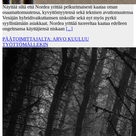
Näyttää siltä että Nordea yrittää pelkurimaisesti kaataa oman
osaamattomuutensa, kyvyttömyytensä sekä teknisen avuttomuutensa
Venäjän hybridivaikuttamsen niskoille sekä nyt myös pyrkii
syyllistämään asiakkaat. Nordea yrittää tuoreeltaa kaataa edelleen
ongelmansa käyttäjiensä niskaan
[...]
PÄÄTOIMITTAJALTA: ARVO KUULUU
TYÖTTÖMÄLLEKIN