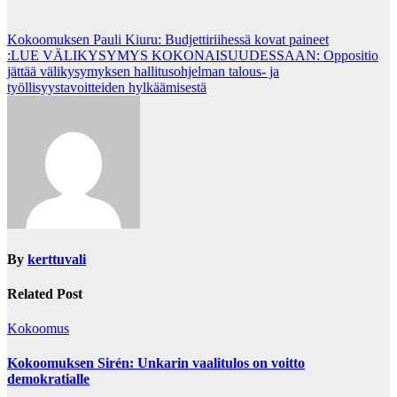
Post
Kokoomuksen Pauli Kiuru: Budjettiriihessä kovat paineet
:LUE VÄLIKYSYMYS KOKONAISUUDESSAAN: Oppositio
navigation
jättää välikysymyksen hallitusohjelman talous- ja
työllisyystavoitteiden hylkäämisestä
By
kerttuvali
Related Post
Kokoomus
Kokoomuksen Sirén: Unkarin vaalitulos on voitto
demokratialle