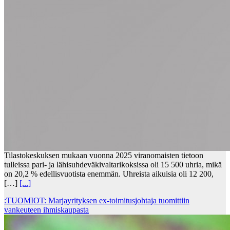
Tilastokeskuksen mukaan vuonna 2025 viranomaisten tietoon
tulleissa pari- ja lähisuhdeväkivaltarikoksissa oli 15 500 uhria, mikä
on 20,2 % edellisvuotista enemmän. Uhreista aikuisia oli 12 200,
[…]
[...]
:TUOMIOT: Marjayrityksen ex-toimitusjohtaja tuomittiin
vankeuteen ihmiskaupasta