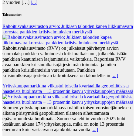
2 vuoden […]
[...]
Talousuutiset
Rahoitusvakausviraston arvio: Julkisen talouden kapea liikkumavara
korostaa pankkien kriisivalmiuksien merkitystä
Rahoitusvakausvirasto (RVV) on julkaissut päivitetyn arvion
suomalaispankkien valmiudesta kriisinratkaisuun, jolla ehkäistään
pankkien kaatumisen laajamittaisia vaikutuksia. Raportissa RVV
avaa pankkien kriisinratkaisujärjestelmän toimintaa ja miten
pankkien kriisitilanteisiin varaudutaan. Pankkien
kriisinratkaisujärjestelmän tarkoituksena on taloudellisiin
[...]
Yrityskauppamarkkina vilkastui toisella kvartaalilla geopoliittisista
haasteista huolimatta – 13 prosentin kasvu yrityskauppojen määrässä
Suomen yrityskauppamarkkinassa nähtiin toisen vuosineljänneksen
aikana piristymistä geopoliittisen tilanteen aiheuttamasta
epävarmuudesta huolimatta. Suomessa tehtiin vuoden 2025 huhti–
kesäkuun aikana 174 yrityskauppaa, mikä on noin 13 prosenttia
enemmän kuin vastaavana ajankohtana vuotta
[...]