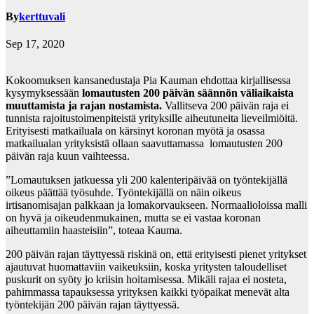
By
kerttuvali
Sep 17, 2020
Kokoomuksen kansanedustaja Pia Kauman ehdottaa kirjallisessa
kysymyksessään
lomautusten 200 päivän säännön väliaikaista
muuttamista ja rajan nostamista.
Vallitseva 200 päivän raja ei
tunnista rajoitustoimenpiteistä yrityksille aiheutuneita lieveilmiöitä.
Erityisesti matkailuala on kärsinyt koronan myötä ja osassa
matkailualan yrityksistä ollaan saavuttamassa lomautusten 200
päivän raja kuun vaihteessa.
”Lomautuksen jatkuessa yli 200 kalenteripäivää on työntekijällä
oikeus päättää työsuhde. Työntekijällä on näin oikeus
irtisanomisajan palkkaan ja lomakorvaukseen. Normaalioloissa malli
on hyvä ja oikeudenmukainen, mutta se ei vastaa koronan
aiheuttamiin haasteisiin”, toteaa Kauma.
200 päivän rajan täyttyessä riskinä on, että erityisesti pienet yritykset
ajautuvat huomattaviin vaikeuksiin, koska yritysten taloudelliset
puskurit on syöty jo kriisin hoitamisessa. Mikäli rajaa ei nosteta,
pahimmassa tapauksessa yrityksen kaikki työpaikat menevät alta
työntekijän 200 päivän rajan täyttyessä.