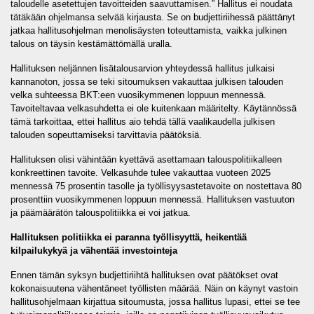
taloudelle asetettujen tavoitteiden saavuttamisen.” Hallitus ei noudata
tätäkään ohjelmansa selvää kirjausta.
Se on budjettiriihessä päättänyt
jatkaa hallitusohjelman menolisäysten toteuttamista, vaikka julkinen
talous on täysin kestämättömällä uralla.
Hallituksen neljännen lisätalousarvion yhteydessä hallitus julkaisi
kannanoton, jossa se teki sitoumuksen vakauttaa julkisen talouden
velka suhteessa BKT:een vuosikymmenen loppuun mennessä.
Tavoiteltavaa velkasuhdetta ei ole kuitenkaan määritelty. Käytännössä
tämä tarkoittaa, ettei hallitus aio tehdä tällä vaalikaudella julkisen
talouden sopeuttamiseksi tarvittavia päätöksiä.
Hallituksen olisi vähintään kyettävä asettamaan talouspolitiikalleen
konkreettinen tavoite. Velkasuhde tulee vakauttaa vuoteen 2025
mennessä 75 prosentin tasolle ja työllisyysastetavoite on nostettava 80
prosenttiin vuosikymmenen loppuun mennessä. Hallituksen vastuuton
ja päämäärätön talouspolitiikka ei voi jatkua.
Hallituksen politiikka ei paranna työllisyyttä, heikentää
kilpailukykyä ja vähentää investointeja
Ennen tämän syksyn budjettiriihtä hallituksen ovat päätökset ovat
kokonaisuutena vähentäneet työllisten määrää. Näin on käynyt vastoin
hallitusohjelmaan kirjattua sitoumusta, jossa hallitus lupasi, ettei se tee