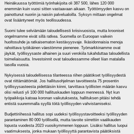
Heinäkuussa työttömiä työnhakijoita oli 387 500, lähes 120 000
enemmän kuin vuosi sitten vastaavaan aikaan. Työttömyyden kasvu on
painottunut nuoriin ja naisiin palvelualoilla. Syksyn mittaan ongelmat
ovat lisääntyneet myös teollisuudessa.
Suomi tulee selviämään taloudellisesti kriisivuosista, mutta krooniset
ongelmamme eivät sillä ratkea. Suomella on Euroopan vaikein
huoltosuhde ja ratkaisematon kestävyysvaje. Ikäsidonnaisia menoja
rahoittava työikäinen väestömme pienenee. Työmarkkinamme ovat
jäykät, työllisyysaste alhainen ja suuri verokiila tukahduttaa taloudellista
toimeliaisuutta. Investoinnit ovat taloudessamme olleet liian matalalla
tasolla vuosia.
Nykyisessä taloudellisessa tilanteessa riihen päätökset työllisyydestä
ovat riittämättömät. Jos hallitusohjelman tavoitteesta 75 prosentin
työllisyysasteesta pidettäisiin kiinni, tarvittava työllisten määrän kasvu
olisi reilusti yli 100 000 hallituskauden loppuun mennessä. Nyt kun
työpaikkoja katoaa koronan vaikutuksesta, hallituksen pitäisi tehdä
entistä suuremmalla syyllä töitä työllisyyden vahvistamiseksi.
Budjettiriihessä hallitus sopi uudeksi työllisyystavoitteeksi työllisyyden
parantaminen 80 000 työllisellä, mutta tavoite siirrettiin vaalikauden
lopusta vuodesta 2023 vuosikymmenen loppuun. Lisäksi hallitus luopui
vaatimuksesta, jonka mukaan työllisyyttä parantavista päätöksistä