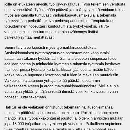
joille on etukäteen arvioitu työllisyysvaikutus. Työn tekemisen verotusta
on kevennettävä. Työelämään pääsyä ja siinä pysymistä voidaan tukea
myös alentamalla tuntuvasti varhaiskasvatusmaksuja ja tekemällä
työllisyyttä ja perheitä tukeva perhevapaauudistus. Terapiatakuun
toteuttaminen nopeuttaisi kuntoutumista työkykyiseksi. Yli 75-
vuotiaiden niin sanottua superkotitalousvähennys lisäisi
palvelukysyntää merkittävästi.
Suomi tarvitsee kipeästi myös työmarkkinauudistuksia.
Ansiosidonnaisen työttömyysturvan porrastaminen kannustaisi
palaamaan takaisin työelämään. Samalla ulosoton suojaosaa tulee
edelleen nostaa ja minimoida kymmeniä tuhansia työttömiä koskevat
tilanteet, joissa työstä ei kerta kaikkiaan jää lopulta mitään käteen,
koska palkka hupenee ulosottoon tai tukien ja maksujen muutoksiin.
Vaikeuksiin ajautuneen yrittäjän pitää päästä nopeammin
velkasaneeraukseen ja eroon maksuhäiriömerkinnöistä. Meillä ei ole
varaa ajaa yhtään yrittäjähenkistä ihmistä vuosiksi kanveesiin vaan
nopeasti uutta tekemään.
Hallitus ei ole vieläkään onnistunut tekemään hallitusohjelmansa
mukaista päätöstä paikallisesta sopimisesta. Paikallinen sopiminen
mahdollistaisi työpaikkakohtaiset joustot ja joidenkin arvioiden mukaan
jopa 15 000 työpaikan syntymisen pk-yrityksiin. Paikallinen sopiminen
tulee toteuttaa tasapainoisella tavalla niin, että siitä hyötyvät sekä