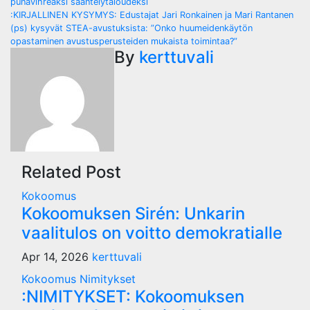
punavihreäksi sääntelytaloudeksi
navigation
:KIRJALLINEN KYSYMYS: Edustajat Jari Ronkainen ja Mari Rantanen
(ps) kysyvät STEA-avustuksista: ”Onko huumeidenkäytön
opastaminen avustusperusteiden mukaista toimintaa?”
By
kerttuvali
Related Post
Kokoomus
Kokoomuksen Sirén: Unkarin
vaalitulos on voitto demokratialle
Apr 14, 2026
kerttuvali
Kokoomus
Nimitykset
:NIMITYKSET: Kokoomuksen