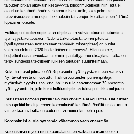
talouden pitkän aikavälin kestävyyttä johdonmukaisesti niin, että ei
ajauduta kestämättömän velkaantumisen uralle, joka pakottaisi
tulevaisuudessa menojen leikkauksiin tai verojen korottamiseen.”
Tämä
lupaus ei toteudu.
Hallituspuolueiden sopimassa ohjelmassa vahvistetaan sitoutumista
työllisyystavoitteeseen: “
Edellä tarkoitetuista toimenpiteistä
[työllisyysasteen nostamiseen tähtäävät toimenpiteet] on puolet
valmiina elokuun 2020 budjettiriiheen mennessä. Ellei näin ole,
budjettiriihessä arvioidaan aiemmin päätettyjä menolisäyksiä, jotka on
tehty suhteessa tekniseen julkisen talouden suunnitelmaan.”
Koko hallitusohjelma lepää 75 prosentin työllisyystavoitteen varassa.
Nyt tavoitteesta on luovuttu. Hallituspuolueiden puheenjohtajat
myönsivät syyskuussa, ettei hallitus tule saavuttamaan 75 prosentin
työllisyysastetta, jolle koko hallitusohjelman talouspolitiikka pohjautui.
Pelkästään koronan piikkiin talouden ongelmia ei voi laittaa. Hallituksen
talouspolitiikka oli jo ennen koronakriisiä kestämättömällä uralla, mutta
viimeistään nyt siltä on pudonnut viimeinenkin pohja pois.
Koronakriisi ei ole syy tehdä vähemmän vaan enemmän
Koronakriisin myötä moni suomalainen on vaikean paikan edessä.