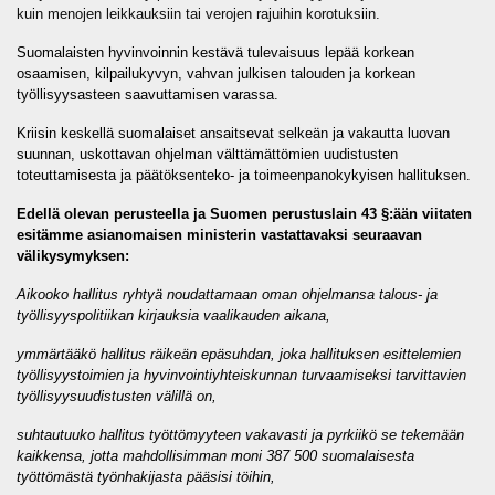
kuin menojen leikkauksiin tai verojen rajuihin korotuksiin.
Suomalaisten hyvinvoinnin kestävä tulevaisuus lepää korkean
osaamisen, kilpailukyvyn, vahvan julkisen talouden ja korkean
työllisyysasteen saavuttamisen varassa.
Kriisin keskellä suomalaiset ansaitsevat selkeän ja vakautta luovan
suunnan, uskottavan ohjelman välttämättömien uudistusten
toteuttamisesta ja päätöksenteko- ja toimeenpanokykyisen hallituksen.
Edellä olevan perusteella ja Suomen perustuslain 43 §:ään viitaten
esitämme asianomaisen ministerin vastattavaksi seuraavan
välikysymyksen:
Aikooko hallitus ryhtyä noudattamaan oman ohjelmansa talous- ja
työllisyyspolitiikan kirjauksia vaalikauden aikana,
ymmärtääkö hallitus räikeän epäsuhdan, joka hallituksen esittelemien
työllisyystoimien ja hyvinvointiyhteiskunnan turvaamiseksi tarvittavien
työllisyysuudistusten välillä on,
suhtautuuko hallitus työttömyyteen vakavasti ja pyrkiikö se tekemään
kaikkensa, jotta mahdollisimman moni 387 500 suomalaisesta
työttömästä työnhakijasta pääsisi töihin,