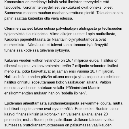
Koronavirus on merkinnyt kriisiä sekä ihmisten terveydelle että
taloudelle. Koronan terveydelliset vaikutukset ovat onneksi olleet
Suomessa moneen muuhun maahan verrattuna pieniä. Talouden osalta
pahin saattaa kuitenkin olla vielä edessä.
Olemme saaneet lukea uutisia palvelualojen ahdingosta ja teollisuuden
tyhjenevistä tilauskirjoista. Viime aikojen uutiset Lapin matkailusta,
Kaipolan paperitehtaasta tai Naantalin öljynjalostamosta ovat
murheellisia. Nämä uutiset tulevat tarkoittamaan työttömyyttä
tuhansissa kodeissa tulevana syksynä.
Kuluvan vuoden valtion velanotto on 16,7 miljardia euroa. Hallitus on
riihessä sopinut valtionvarainministeriön 7 miljardin velanoton lisäksi
menoista, jotka kasvattavat alijäämän ensi vuonna 10,7 miljardiin.
Hallitus lisäsi kahden päivän aikana menoja yhtä paljon kuin edellinen
hallitus onnistui sopeuttamaan koko vaalikauden aikana. Valtion
menoista viidennes katetaan velalla. Pääministeri Marinin
ensikommenttien mukaan hän on “todella iloinen”.
Epidemian aiheuttamasta suhdannekuopasta selviämme lopulta, mutta
todelliset ongelmamme ovat syvemmällä. Esimerkiksi Ruotsin talous
kasvoi finanssikriisin ja koronakriisin välisenä aikana lähes 20
prosenttia, mutta Suomi polki paikoillaan. Julkisen talouden velka
suhteessa bruttokansantuotteeseen on paisumassa vaalikauden