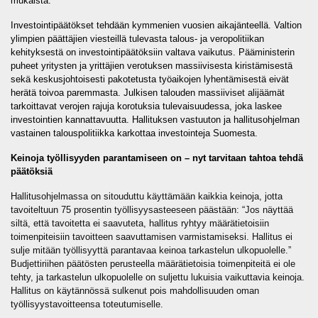
mukaista.
Investointipäätökset tehdään kymmenien vuosien aikajänteellä. Valtion
ylimpien päättäjien viesteillä tulevasta talous- ja veropolitiikan
kehityksestä on investointipäätöksiin valtava vaikutus. Pääministerin
puheet yritysten ja yrittäjien verotuksen massiivisesta kiristämisestä
sekä keskusjohtoisesti pakotetusta työaikojen lyhentämisestä eivät
herätä toivoa paremmasta. Julkisen talouden massiiviset alijäämät
tarkoittavat verojen rajuja korotuksia tulevaisuudessa, joka laskee
investointien kannattavuutta. Hallituksen vastuuton ja hallitusohjelman
vastainen talouspolitiikka karkottaa investointeja Suomesta.
Keinoja työllisyyden parantamiseen on – nyt tarvitaan tahtoa tehdä
päätöksiä
Hallitusohjelmassa on sitouduttu käyttämään kaikkia keinoja, jotta
tavoiteltuun 75 prosentin työllisyysasteeseen päästään: “Jos näyttää
siltä, että tavoitetta ei saavuteta, hallitus ryhtyy määrätietoisiin
toimenpiteisiin tavoitteen saavuttamisen varmistamiseksi. Hallitus ei
sulje mitään työllisyyttä parantavaa keinoa tarkastelun ulkopuolelle.”
Budjettiriihen päätösten perusteella määrätietoisia toimenpiteitä ei ole
tehty, ja tarkastelun ulkopuolelle on suljettu lukuisia vaikuttavia keinoja.
Hallitus on käytännössä sulkenut pois mahdollisuuden oman
työllisyystavoitteensa toteutumiselle.