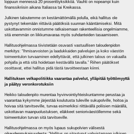
loppuun mennessä 20 prosenttiyksikköä. Vauhti on nopeampi kuin
finanssikriisin aikana Italiassa tai Kreikassa.
Julkinen taloutemme on kestämättömällä polulla, eikä hallitus ole
pystynyt tekemään riittäviä päätöksiä suunnan kääntämiseksi. Mitä
uskottavammin onnistumme ratkaisemaan rakenteellisia ongelmiamme,
sitä enemmän on liikkumavaraa myös suhdanteiden tasaamiseen.
Hallitusohjelmassa tiivistetään osuvasti vastuullisen taloudenpidon
merkitys: “
Ihmisarvoisten ja laadukkaiden palvelujen ja koko väestön
toimeentulon turvaaminen edellyttävät, että julkinen talous on vakaalla
pohjalla ja että sitä hoidetaan kestävällä tavalla.” Riihen päätökset
osoittavat, ettei hallitus pidä tästä tavoitteestaan kiinni.
Hallituksen velkapolitiikka vaarantaa palvelut, ylläpitää työttömyyttä
ja päätyy veronkorotuksiin
Heikko taloudenpito murentaa hyvinvointiyhteiskuntamme perustaa ja
vaarantaa kykymme järjestää koulutusta tuleville sukupolville, hoitoa ja
hoivaa sitä tarvitseville, turvaa esimerkiksi riittävällä poliisien määrällä,
uskottavan maanpuolustuksen, eläkkeet senioriväestöllemme sekä
toimeentulon turvan sitä tarvitseville.
Hallitusohjelmassa on myös lupaus sukupolvien välisestä
oikeudenmukaisuudesta: “
Hallitus on sitoutunut vahvistamaan julkisen