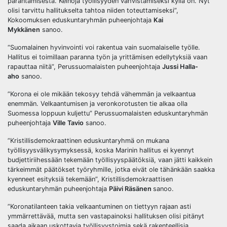
parantamisesta. Keinoja työllisyyden vahvistamiseksi kyllä on. Nyt
olisi tarvittu hallitukselta tahtoa niiden toteuttamiseksi”,
Kokoomuksen eduskuntaryhmän puheenjohtaja
Kai
Mykkänen
sanoo.
“Suomalainen hyvinvointi voi rakentua vain suomalaiselle työlle.
Hallitus ei toimillaan paranna työn ja yrittämisen edellytyksiä vaan
rapauttaa niitä”, Perussuomalaisten puheenjohtaja
Jussi Halla-
aho
sanoo.
”Korona ei ole mikään tekosyy tehdä vähemmän ja velkaantua
enemmän. Velkaantumisen ja veronkorotusten tie alkaa olla
Suomessa loppuun kuljettu” Perussuomalaisten eduskuntaryhmän
puheenjohtaja
Ville Tavio
sanoo.
”Kristillisdemokraattinen eduskuntaryhmä on mukana
työllisyysvälikysymyksessä, koska Marinin hallitus ei kyennyt
budjettiriihessään tekemään työllisyyspäätöksiä, vaan jätti kaikkein
tärkeimmät päätökset työryhmille, jotka eivät ole tähänkään saakka
kyenneet esityksiä tekemään”, Kristillisdemokraattisen
eduskuntaryhmän puheenjohtaja
Päivi Räsänen
sanoo.
”Koronatilanteen takia velkaantuminen on tiettyyn rajaan asti
ymmärrettävää, mutta sen vastapainoksi hallituksen olisi pitänyt
saada aikaan uskottavia työllisyystoimia sekä rakenteellisia