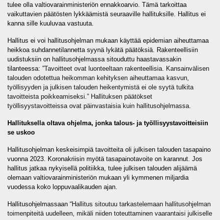
tulee olla valtiovarainministeriön ennakkoarvio. Tämä tarkoittaa
vaikuttavien päätösten lykkäämistä seuraaville hallituksille. Hallitus ei
kanna sille kuuluvaa vastuuta.
Hallitus ei voi hallitusohjelman mukaan käyttää epidemian aiheuttamaa
heikkoa suhdannetilannetta syynä lykätä päätöksiä. Rakenteellisiin
uudistuksiin on hallitusohjelmassa sitouduttu haastavassakin
tilanteessa: ”
Tavoitteet ovat luonteeltaan rakenteellisia. Kansainvälisen
talouden odotettua heikomman kehityksen aiheuttamaa kasvun,
työllisyyden ja julkisen talouden heikentymistä ei ole syytä tulkita
tavoitteista poikkeamiseksi.” Hallituksen päätökset
työllisyystavoitteissa ovat päinvastaisia kuin hallitusohjelmassa.
Hallituksella oltava ohjelma, jonka talous- ja työllisyystavoitteisiin
se uskoo
Hallitusohjelman keskeisimpiä tavoitteita oli julkisen talouden tasapaino
vuonna 2023. Koronakriisin myötä tasapainotavoite on karannut. Jos
hallitus jatkaa nykyisellä politiikka, tulee julkisen talouden alijäämä
olemaan valtiovarainministeriön mukaan yli kymmenen miljardia
vuodessa koko loppuvaalikauden ajan.
Hallitusohjelmassaan “
Hallitus sitoutuu tarkastelemaan hallitusohjelman
toimenpiteitä uudelleen, mikäli niiden toteuttaminen vaarantaisi julkiselle