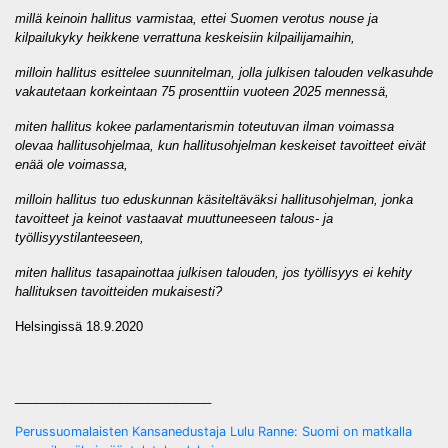
millä keinoin hallitus varmistaa, ettei Suomen verotus nouse ja
kilpailukyky heikkene verrattuna keskeisiin kilpailijamaihin,
milloin hallitus esittelee suunnitelman, jolla julkisen talouden velkasuhde
vakautetaan korkeintaan 75 prosenttiin vuoteen 2025 mennessä,
miten hallitus kokee parlamentarismin toteutuvan ilman voimassa
olevaa hallitusohjelmaa, kun hallitusohjelman keskeiset tavoitteet eivät
enää ole voimassa,
milloin hallitus tuo eduskunnan käsiteltäväksi hallitusohjelman, jonka
tavoitteet ja keinot vastaavat muuttuneeseen talous- ja
työllisyystilanteeseen,
miten hallitus tasapainottaa julkisen talouden, jos työllisyys ei kehity
hallituksen tavoitteiden mukaisesti?
Helsingissä 18.9.2020
____________________________
Post
Perussuomalaisten Kansanedustaja Lulu Ranne: Suomi on matkalla