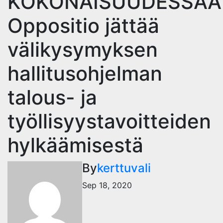
KOKONAISUUDESSAA
Oppositio jättää
välikysymyksen
hallitusohjelman
talous- ja
työllisyystavoitteiden
hylkäämisestä
By
kerttuvali
Sep 18, 2020