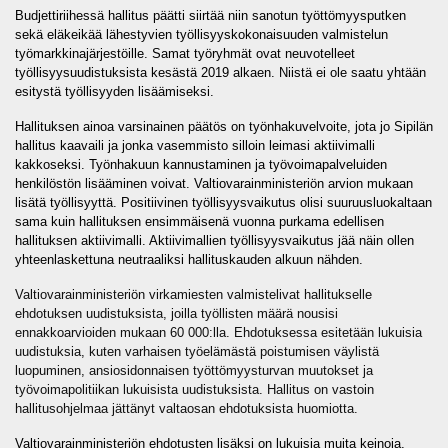
Budjettiriihessä hallitus päätti siirtää niin sanotun työttömyysputken
sekä eläkeikää lähestyvien työllisyyskokonaisuuden valmistelun
työmarkkinajärjestöille. Samat työryhmät ovat neuvotelleet
työllisyysuudistuksista kesästä 2019 alkaen. Niistä ei ole saatu yhtään
esitystä työllisyyden lisäämiseksi.
Hallituksen ainoa varsinainen päätös on työnhakuvelvoite, jota jo Sipilän
hallitus kaavaili ja jonka vasemmisto silloin leimasi aktiivimalli
kakkoseksi. Työnhakuun kannustaminen ja työvoimapalveluiden
henkilöstön lisääminen voivat. Valtiovarainministeriön arvion mukaan
lisätä työllisyyttä. Positiivinen työllisyysvaikutus olisi suuruusluokaltaan
sama kuin hallituksen ensimmäisenä vuonna purkama edellisen
hallituksen aktiivimalli. Aktiivimallien työllisyysvaikutus jää näin ollen
yhteenlaskettuna neutraaliksi hallituskauden alkuun nähden.
Valtiovarainministeriön virkamiesten valmistelivat hallitukselle
ehdotuksen uudistuksista, joilla työllisten määrä nousisi
ennakkoarvioiden mukaan 60 000:lla. Ehdotuksessa esitetään lukuisia
uudistuksia, kuten varhaisen työelämästä poistumisen väylistä
luopuminen, ansiosidonnaisen työttömyysturvan muutokset ja
työvoimapolitiikan lukuisista uudistuksista. Hallitus on vastoin
hallitusohjelmaa jättänyt valtaosan ehdotuksista huomiotta.
Valtiovarainministeriön ehdotusten lisäksi on lukuisia muita keinoja,