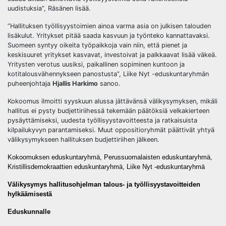
uudistuksia”, Räsänen lisää.
”Hallituksen työllisyystoimien ainoa varma asia on julkisen talouden
lisäkulut. Yritykset pitää saada kasvuun ja työnteko kannattavaksi.
Suomeen syntyy oikeita työpaikkoja vain niin, että pienet ja
keskisuuret yritykset kasvavat, investoivat ja palkkaavat lisää väkeä.
Yritysten verotus uusiksi, paikallinen sopiminen kuntoon ja
kotitalousvähennykseen panostusta”, Liike Nyt -eduskuntaryhmän
puheenjohtaja
Hjallis Harkimo
sanoo.
Kokoomus ilmoitti syyskuun alussa jättävänsä välikysymyksen, mikäli
hallitus ei pysty budjettiriihessä tekemään päätöksiä velkakierteen
pysäyttämiseksi, uudesta työllisyystavoitteesta ja ratkaisuista
kilpailukyvyn parantamiseksi. Muut oppositioryhmät päättivät yhtyä
välikysymykseen hallituksen budjettiriihen jälkeen.
Kokoomuksen eduskuntaryhmä, Perussuomalaisten eduskuntaryhmä,
Kristillisdemokraattien eduskuntaryhmä, Liike Nyt -eduskuntaryhmä
Välikysymys hallitusohjelman talous- ja työllisyystavoitteiden
hylkäämisestä
Eduskunnalle