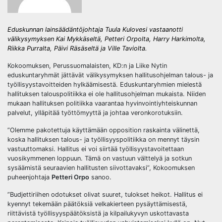
Eduskunnan lainsäädäntöjohtaja Tuula Kulovesi vastaanotti
välikysymyksen Kai Mykkäseltä, Petteri Orpolta, Harry Harkimolta,
Riikka Purralta, Päivi Räsäseltä ja Ville Taviolta.
Kokoomuksen, Perussuomalaisten, KD:n ja Liike Nytin
eduskuntaryhmät jättävät välikysymyksen hallitusohjelman talous- ja
työllisyystavoitteiden hylkäämisestä. Eduskuntaryhmien mielestä
hallituksen talouspolitiikka ei ole hallitusohjelman mukaista. Niiden
mukaan hallituksen politiikka vaarantaa hyvinvointiyhteiskunnan
palvelut, ylläpitää työttömyyttä ja johtaa veronkorotuksiin.
”Olemme pakotettuja käyttämään opposition raskainta välinettä,
koska hallituksen talous- ja työllisyyspolitiikka on mennyt täysin
vastuuttomaksi. Hallitus ei voi siirtää työllisyystavoitettaan
vuosikymmenen loppuun. Tämä on vastuun välttelyä ja sotkun
sysäämistä seuraavien hallitusten siivottavaksi”, Kokoomuksen
puheenjohtaja
Petteri Orpo
sanoo.
”Budjettiriihen odotukset olivat suuret, tulokset heikot. Hallitus ei
kyennyt tekemään päätöksiä velkakierteen pysäyttämisestä,
riittävistä työllisyyspäätöksistä ja kilpailukyvyn uskottavasta