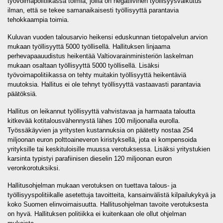
työvoimapolitiikassa toimia, joilla on negatiivinen työllisyysvaikutus
ilman, että se tekee samanaikaisesti työllisyyttä parantavia
tehokkaampia toimia.
Kuluvan vuoden talousarvio heikensi eduskunnan tietopalvelun arvion
mukaan työllisyyttä 5000 työllisellä. Hallituksen linjaama
perhevapaauudistus heikentää Valtiovarainministeriön laskelman
mukaan osaltaan työllisyyttä 5000 työllisellä. Lisäksi
työvoimapolitiikassa on tehty muitakin työllisyyttä heikentäviä
muutoksia. Hallitus ei ole tehnyt työllisyyttä vastaavasti parantavia
päätöksiä.
Hallitus on leikannut työllisyyttä vahvistavaa ja harmaata taloutta
kitkevää kotitalousvähennystä lähes 100 miljoonalla eurolla.
Työssäkäyvien ja yritysten kustannuksia on päätetty nostaa 254
miljoonan euron polttoaineveron kiristyksellä, jota ei kompensoida
yrityksille tai keskituloisille muussa verotuksessa. Lisäksi yritystukien
karsinta typistyi parafiinisen dieselin 120 miljoonan euron
veronkorotuksiksi.
Hallitusohjelman mukaan verotuksen on tuettava talous- ja
työllisyyspolitiikalle asetettuja tavoitteita, kansainvälistä kilpailukykyä ja
koko Suomen elinvoimaisuutta. Hallitusohjelman tavoite verotuksesta
on hyvä. Hallituksen politiikka ei kuitenkaan ole ollut ohjelman