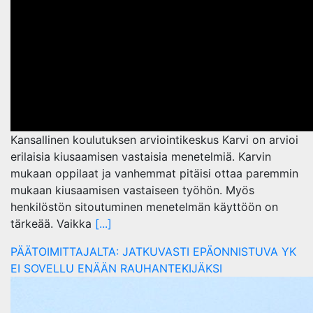
Kansallinen koulutuksen arviointikeskus Karvi on arvioi
erilaisia kiusaamisen vastaisia menetelmiä. Karvin
mukaan oppilaat ja vanhemmat pitäisi ottaa paremmin
mukaan kiusaamisen vastaiseen työhön. Myös
henkilöstön sitoutuminen menetelmän käyttöön on
tärkeää. Vaikka
[...]
PÄÄTOIMITTAJALTA: JATKUVASTI EPÄONNISTUVA YK
EI SOVELLU ENÄÄN RAUHANTEKIJÄKSI