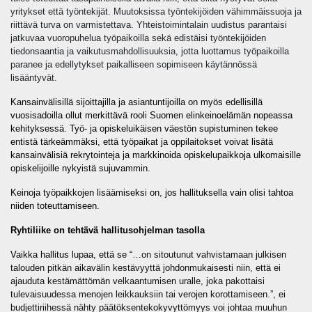
yritykset että työntekijät. Muutoksissa työntekijöiden vähimmäissuoja ja
riittävä turva on varmistettava. Yhteistoimintalain uudistus parantaisi
jatkuvaa vuoropuhelua työpaikoilla sekä edistäisi työntekijöiden
tiedonsaantia ja vaikutusmahdollisuuksia, jotta luottamus työpaikoilla
paranee ja edellytykset paikalliseen sopimiseen käytännössä
lisääntyvät.
Kansainvälisillä sijoittajilla ja asiantuntijoilla on myös edellisillä
vuosisadoilla ollut merkittävä rooli Suomen elinkeinoelämän nopeassa
kehityksessä. Työ- ja opiskeluikäisen väestön supistuminen tekee
entistä tärkeämmäksi, että työpaikat ja oppilaitokset voivat lisätä
kansainvälisiä rekrytointeja ja markkinoida opiskelupaikkoja ulkomaisille
opiskelijoille nykyistä sujuvammin.
Keinoja työpaikkojen lisäämiseksi on, jos hallituksella vain olisi tahtoa
niiden toteuttamiseen.
Ryhtiliike on tehtävä hallitusohjelman tasolla
Vaikka hallitus lupaa, että se “…
on sitoutunut vahvistamaan julkisen
talouden pitkän aikavälin kestävyyttä johdonmukaisesti niin, että ei
ajauduta kestämättömän velkaantumisen uralle, joka pakottaisi
tulevaisuudessa menojen leikkauksiin tai verojen korottamiseen.”, ei
budjettiriihessä nähty päätöksentekokyvyttömyys voi johtaa muuhun