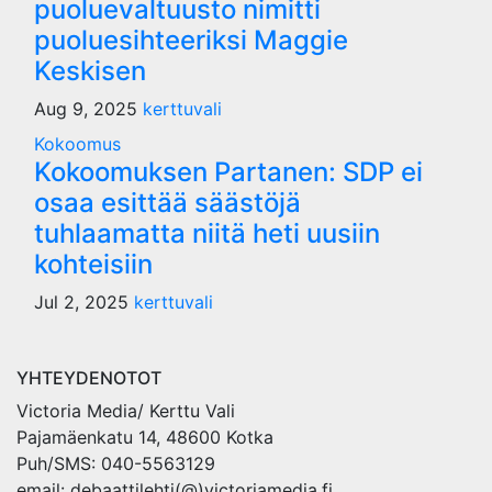
puoluevaltuusto nimitti
puoluesihteeriksi Maggie
Keskisen
Aug 9, 2025
kerttuvali
Kokoomus
Kokoomuksen Partanen: SDP ei
osaa esittää säästöjä
tuhlaamatta niitä heti uusiin
kohteisiin
Jul 2, 2025
kerttuvali
YHTEYDENOTOT
Victoria Media/ Kerttu Vali
Pajamäenkatu 14, 48600 Kotka
Puh/SMS: 040-5563129
email: debaattilehti(@)victoriamedia.fi