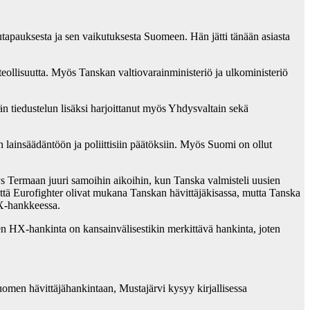
tapauksesta ja sen vaikutuksesta Suomeen. Hän jätti tänään asiasta
eollisuutta. Myös Tanskan valtiovarainministeriö ja ulkoministeriö
n tiedustelun lisäksi harjoittanut myös Yhdysvaltain sekä
insäädäntöön ja poliittisiin päätöksiin. Myös Suomi on ollut
s Termaan juuri samoihin aikoihin, kun Tanska valmisteli uusien
että Eurofighter olivat mukana Tanskan hävittäjäkisassa, mutta Tanska
HX-hankkeessa.
men HX-hankinta on kansainvälisestikin merkittävä hankinta, joten
Suomen hävittäjähankintaan, Mustajärvi kysyy kirjallisessa