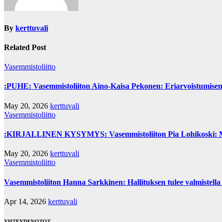
By
kerttuvali
Related Post
Vasemmistoliitto
:PUHE: Vasemmistoliiton Aino-Kaisa Pekonen: Eriarvoistumisen 
May 20, 2026
kerttuvali
Vasemmistoliitto
:KIRJALLINEN KYSYMYS: Vasemmistoliiton Pia Lohikoski: Missä
May 20, 2026
kerttuvali
Vasemmistoliitto
Vasemmistoliiton Hanna Sarkkinen: Hallituksen tulee valmistella 
Apr 14, 2026
kerttuvali
YHTEYDENOTOT