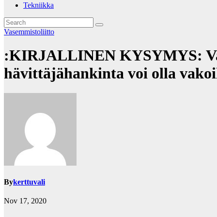
Tekniikka
Vasemmistoliitto
:KIRJALLINEN KYSYMYS: Vase
hävittäjähankinta voi olla vako
By
kerttuvali
Nov 17, 2020