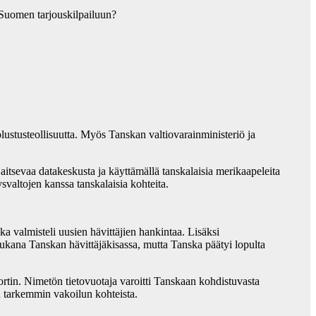
 Suomen tarjouskilpailuun?
lustusteollisuutta. Myös Tanskan valtiovarainministeriö ja
aitsevaa datakeskusta ja käyttämällä tanskalaisia merikaapeleita
svaltojen kanssa tanskalaisia kohteita.
 valmisteli uusien hävittäjien hankintaa. Lisäksi
ukana Tanskan hävittäjäkisassa, mutta Tanska päätyi lopulta
portin. Nimetön tietovuotaja varoitti Tanskaan kohdistuvasta
tu tarkemmin vakoilun kohteista.