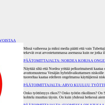
RVOISTAA
Missä vaiheessa ja miksi media päätti että vain Tubetta
tekevät ovat arvostetummassa asemassa kuin ne jotka i
PÄÄTOMITTAJALTA: NORDEA KORJAA ONGEL
Näyttää siltä että Nordea yrittää pelkurimaisesti kaa
avuttomuutensa Venäjän hybridivaikuttamsen niskoille s
tuoreeltaa kaataa edelleen ongelmansa käyttäjiensä ni
PÄÄTOIMITTAJALTA: ARVO KUULUU TYÖT
Onko työttömyys rikos?? Onko työtön rikollinen? On 
kohtelu muuttuu täysin. On kuin yhdessä hetkessä aiem