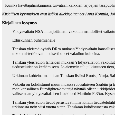
–
Kuinka hävittäjähankinnassa turvataan kaikkien tarjoajien tasapuoli
Kirjallisen kysymyksen ovat lisäksi allekirjoittaneet Anna Kontula, J
Kirjallinen kysymys
Yhdysvaltain NSA:n harjoittaman vakoilun mahdolliset vaikut
Eduskunnan puhemiehelle
Tanskan yleisradioyhtiö DR:n mukaan Yhdysvaltain kansallisen tu
ulkoministeriö ovat ilmeisesti olleet vakoilun kohteina.
Tanskan yleisradion lähteiden mukaan Yhdysvallat on vakoillut T
tiedustelutiedon keräämiseen. Jo aiemmin tuli julkisuuteen tieto
Urkinnan kohteina mainitaan Tanskan lisäksi Ruotsi, Norja, Sak
Vakoilu on kohdistunut muun muassa ruotsalaiseen Saabiin ja ta
monikansallinen Eurofighter-hävittäjä näyttää olleen urkkijoid
valitsemaan yhdysvaltalaisen Lockheed Martinin F-35:n. Kyse
Tanskan yleisradion tiedot perustuvat nimettömiin tiedusteluläht
urkinnasta noin viisi vuotta sitten. Tanskaan kohdistuneesta vako