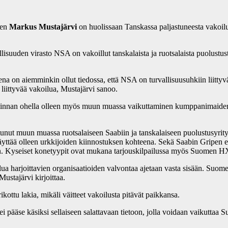
sen
Markus Mustajärvi
on huolissaan Tanskassa paljastuneesta vakoilu
suuden virasto NSA on vakoillut tanskalaista ja ruotsalaista puolustust
 on aiemminkin ollut tiedossa, että NSA on turvallisuusuhkiin liittyvä
n liittyvää vakoilua, Mustajärvi sanoo.
nnan ohella olleen myös muun muassa vaikuttaminen kumppanimaiden la
nut muun muassa ruotsalaiseen Saabiin ja tanskalaiseen puolustusyrity
näyttää olleen urkkijoiden kiinnostuksen kohteena. Sekä Saabin Gripen 
:n. Kyseiset konetyypit ovat mukana tarjouskilpailussa myös Suomen 
telua harjoittavien organisaatioiden valvontaa ajetaan vasta sisään. Suo
Mustajärvi kirjoittaa.
kottu lakia, mikäli väitteet vakoilusta pitävät paikkansa.
 pääse käsiksi sellaiseen salattavaan tietoon, jolla voidaan vaikuttaa 