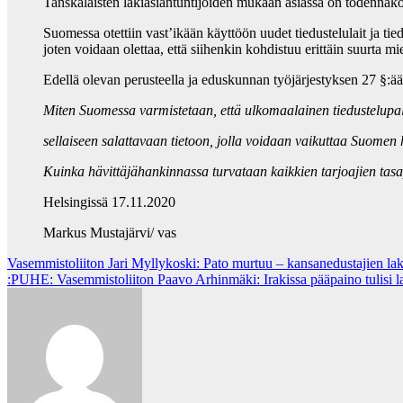
Tanskalaisten lakiasiantuntijoiden mukaan asiassa on todennäköise
Suomessa otettiin vast’ikään käyttöön uudet tiedustelulait ja t
joten voidaan olettaa, että siihenkin kohdistuu erittäin suurta mi
Edellä olevan perusteella ja eduskunnan työjärjestyksen 27 §:ä
Miten Suomessa varmistetaan, että ulkomaalainen tiedustelupal
sellaiseen salattavaan tietoon, jolla voidaan vaikuttaa Suomen
Kuinka hävittäjähankinnassa turvataan kaikkien tarjoajien tas
Helsingissä 17.11.2020
Markus Mustajärvi/ vas
Post
Vasemmistoliiton Jari Myllykoski: Pato murtuu – kansanedustajien lak
:PUHE: Vasemmistoliiton Paavo Arhinmäki: Irakissa pääpaino tulisi laitt
navigation