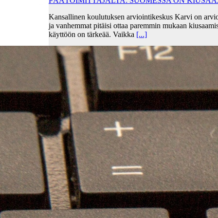
PÄÄTOIMITTAJALTA: SUOMESSA ON KIUSA
Kansallinen koulutuksen arviointikeskus Karvi on arvio
ja vanhemmat pitäisi ottaa paremmin mukaan kiusaami
käyttöön on tärkeää. Vaikka
[...]