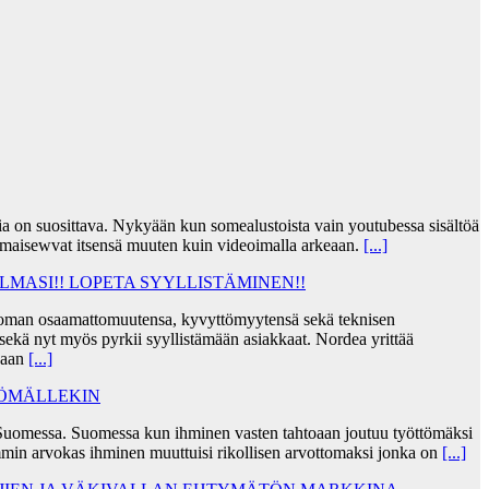
jia on suosittava. Nykyään kun somealustoista vain youtubessa sisältöä
lmaisewvat itsensä muuten kuin videoimalla arkeaan.
[...]
MASI!! LOPETA SYYLLISTÄMINEN!!
taa oman osaamattomuutensa, kyvyttömyytensä sekä teknisen
ekä nyt myös pyrkii syyllistämään asiakkaat. Nordea yrittää
skaan
[...]
TÖMÄLLEKIN
Suomessa. Suomessa kun ihminen vasten tahtoaan joutuu työttömäksi
min arvokas ihminen muuttuisi rikollisen arvottomaksi jonka on
[...]