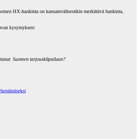
. Suomen HX-hankinta on kansainvälisestikin merkittävä hankinta,
raavan kysymyksen:
uttanut Suomen tarjouskilpailuun?
yhentämiseksi