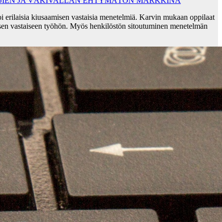
AJIEN JA VÄKIVALLAN EHTYMÄTÖN MARKKINA
i erilaisia kiusaamisen vastaisia menetelmiä. Karvin mukaan oppilaat
sen vastaiseen työhön. Myös henkilöstön sitoutuminen menetelmän