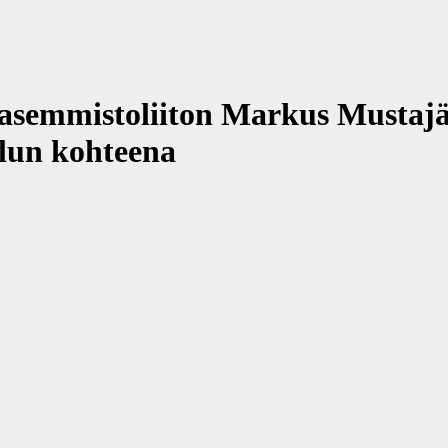
mmistoliiton Markus Mustajä
ilun kohteena