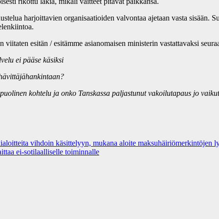
sti rikottu lakia, mikäli väitteet pitävät paikkansa.
iedustelua harjoittavien organisaatioiden valvontaa ajetaan vasta sisään
elenkiintoa.
än viitaten esitän / esitämme asianomaisen ministerin vastattavaksi seu
velu ei pääse käsiksi
 hävittäjähankintaan?
apuolinen kohtelu ja onko Tanskassa paljastunut vakoilutapaus jo vaik
ialoitteita vihdoin käsittelyyn, mukana aloite maksuhäiriömerkintöjen l
aa ei-sotilaalliselle toiminnalle