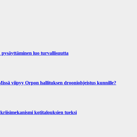
pysäyttäminen luo turvallisuutta
 viipyy Orpon hallituksen drooniohjeistus kunnille?
kriisimekanismi kotitalouksien tueksi