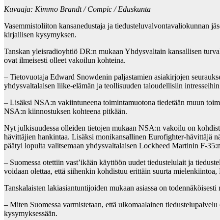
Kuvaaja: Kimmo Brandt / Compic / Eduskunta
Vasemmistoliiton kansanedustaja ja tiedusteluvalvontavaliokunnan jä
kirjallisen kysymyksen.
Tanskan yleisradioyhtiö DR:n mukaan Yhdysvaltain kansallisen turvalli
ovat ilmeisesti olleet vakoilun kohteina.
– Tietovuotaja Edward Snowdenin paljastamien asiakirjojen seurauksena
yhdysvaltalaisen liike-elämän ja teollisuuden taloudellisiin intresseihi
– Lisäksi NSA:n vakiintuneena toimintamuotona tiedetään muun toimi
NSA:n kiinnostuksen kohteena pitkään.
Nyt julkisuudessa olleiden tietojen mukaan NSA:n vakoilu on kohdistu
hävittäjien hankintaa. Lisäksi monikansallinen Eurofighter-hävittäjä 
päätyi lopulta valitsemaan yhdysvaltalaisen Lockheed Martinin F-35
– Suomessa otettiin vast’ikään käyttöön uudet tiedustelulait ja tiedus
voidaan olettaa, että siihenkin kohdistuu erittäin suurta mielenkiintoa, 
Tanskalaisten lakiasiantuntijoiden mukaan asiassa on todennäköisesti ri
– Miten Suomessa varmistetaan, että ulkomaalainen tiedustelupalvelu ei
kysymyksessään.