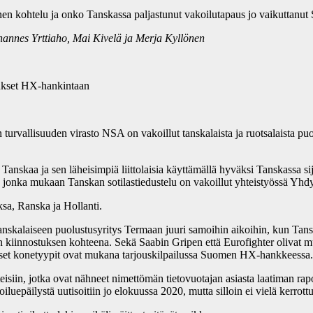
nen kohtelu ja onko Tanskassa paljastunut vakoilutapaus jo vaikuttanut
ohannes Yrttiaho, Mai Kivelä ja Merja Kyllönen
ukset HX-hankintaan
rvallisuuden virasto NSA on vakoillut tanskalaista ja ruotsalaista puo
anskaa ja sen läheisimpiä liittolaisia käyttämällä hyväksi Tanskassa sij
, jonka mukaan Tanskan sotilastiedustelu on vakoillut yhteistyössä Yhdy
sa, Ranska ja Hollanti.
nskalaiseen puolustusyritys Termaan juuri samoihin aikoihin, kun Tanska
en kiinnostuksen kohteena. Sekä Saabin Gripen että Eurofighter olivat m
iset konetyypit ovat mukana tarjouskilpailussa Suomen HX-hankkeessa.
eisiin, jotka ovat nähneet nimettömän tietovuotajan asiasta laatiman ra
iluepäilystä uutisoitiin jo elokuussa 2020, mutta silloin ei vielä kerrot