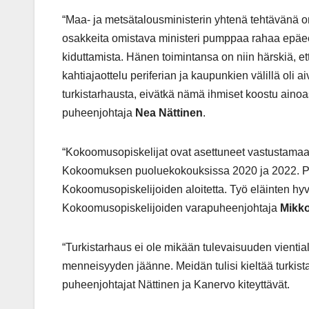
“Maa- ja metsätalousministerin yhtenä tehtävänä on 
osakkeita omistava ministeri pumppaa rahaa epäeetti
kiduttamista. Hänen toimintansa on niin härskiä, et
kahtiajaottelu periferian ja kaupunkien välillä oli
turkistarhausta, eivätkä nämä ihmiset koostu aino
puheenjohtaja
Nea Nättinen
.
“Kokoomusopiskelijat ovat asettuneet vastustamaan t
Kokoomuksen puoluekokouksissa 2020 ja 2022. Pu
Kokoomusopiskelijoiden aloitetta. Työ eläinten hyv
Kokoomusopiskelijoiden varapuheenjohtaja
Mikko
“Turkistarhaus ei ole mikään tulevaisuuden viential
menneisyyden jäänne. Meidän tulisi kieltää turkistarh
puheenjohtajat Nättinen ja Kanervo kiteyttävät.