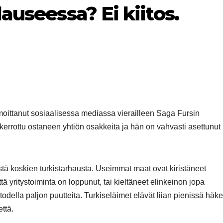
auseessa? Ei kiitos.
moittanut sosiaalisessa mediassa vierailleen Saga Fursin
errottu ostaneen yhtiön osakkeita ja hän on vahvasti asettunut
tä koskien turkistarhausta. Useimmat maat ovat kiristäneet
tä yritystoiminta on loppunut, tai kieltäneet elinkeinon jopa
della paljon puutteita. Turkiseläimet elävät liian pienissä häk
ttä.