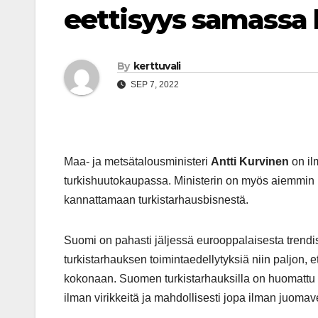
eettisyys samassa l
By
kerttuvali
SEP 7, 2022
Maa- ja metsätalousministeri
Antti Kurvinen
on il
turkishuutokaupassa. Ministerin on myös aiemmin k
kannattamaan turkistarhausbisnestä.
Suomi on pahasti jäljessä eurooppalaisesta trendis
turkistarhauksen toimintaedellytyksiä niin paljon, et
kokonaan. Suomen turkistarhauksilla on huomattu to
ilman virikkeitä ja mahdollisesti jopa ilman juomave