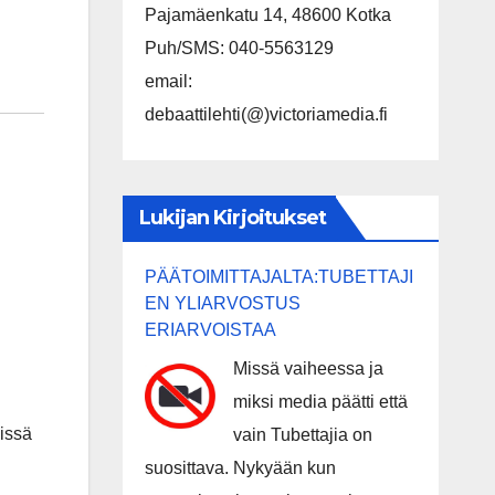
Pajamäenkatu 14, 48600 Kotka
Puh/SMS: 040-5563129
email:
debaattilehti(@)victoriamedia.fi
Lukijan Kirjoitukset
PÄÄTOIMITTAJALTA:TUBETTAJI
EN YLIARVOSTUS
ERIARVOISTAA
Missä vaiheessa ja
miksi media päätti että
eissä
vain Tubettajia on
suosittava. Nykyään kun