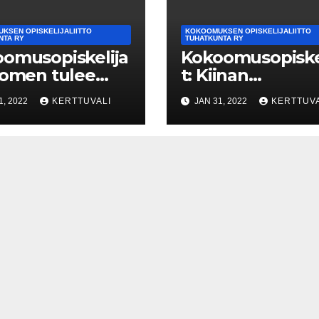
KSEN OPISKELIJALIITTO
KOKOOMUKSEN OPISKELIJALIITTO
NTA RY
TUHATKUNTA RY
omusopiskelija
Kokoomusopiske
uomen tulee
t: Kiinan
a asevienti
olympialaisia
1, 2022
KERTTUVALI
JAN 31, 2022
KERTTUVA
inaan
boikotoitava