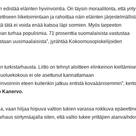
edistää eläinten hyvinvointia. On täysin moraalitonta, että yrit
seen liiketoimintaan ja rahoittaa näin eläinten järjestelmällist
tä tätä ei voida enää katsoa läpi sormien. Myös tarpeeton
 aivan turhaa populismia. 71 prosenttia suomalaisista vastustaa
astaan uusimaalaisista”, jyrähtää Kokoomusopiskelijoiden
urkistarhausta. Liitto on tehnyt aloitteen elinkeinon kieltämise
oluekokous ei ole asettunut kannattamaan
invoinnin eteen kuitenkin jatkuu entistä kovaäänisemmin”, kert
 Kanervo.
a, vaan hiljaa hiipuva valtion tukien varassa roikkuva epäeettin
aus siirtymäajalla siten, että valtio tukee yrittäjien alanvaihdos