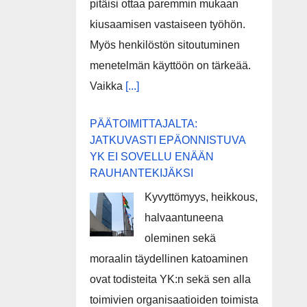
pitäisi ottaa paremmin mukaan
kiusaamisen vastaiseen työhön.
Myös henkilöstön sitoutuminen
menetelmän käyttöön on tärkeää.
Vaikka
[...]
PÄÄTOIMITTAJALTA:
JATKUVASTI EPÄONNISTUVA
YK EI SOVELLU ENÄÄN
RAUHANTEKIJÄKSI
Kyvyttömyys, heikkous,
halvaantuneena
oleminen sekä
moraalin täydellinen katoaminen
ovat todisteita YK:n sekä sen alla
toimivien organisaatioiden toimista