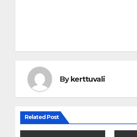
Post
navigation
By
kerttuvali
Related Post