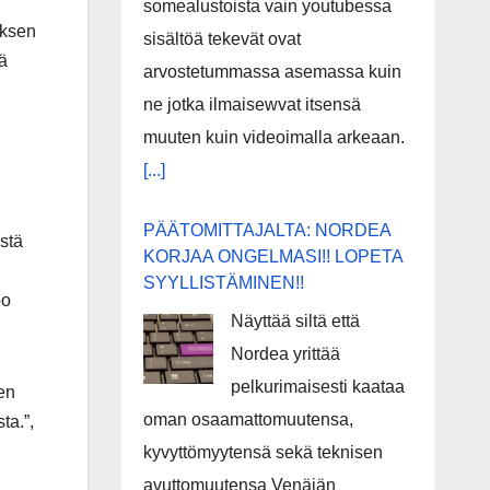
somealustoista vain youtubessa
yksen
sisältöä tekevät ovat
ä
arvostetummassa asemassa kuin
ne jotka ilmaisewvat itsensä
muuten kuin videoimalla arkeaan.
[...]
PÄÄTOMITTAJALTA: NORDEA
stä
KORJAA ONGELMASI!! LOPETA
SYYLLISTÄMINEN!!
oo
Näyttää siltä että
Nordea yrittää
pelkurimaisesti kaataa
en
oman osaamattomuutensa,
ta.”,
kyvyttömyytensä sekä teknisen
avuttomuutensa Venäjän