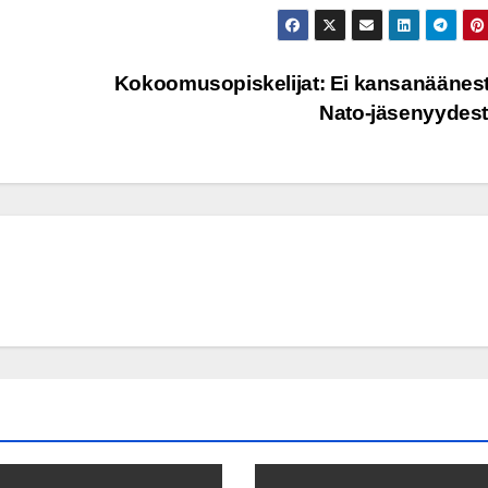
Kokoomusopiskelijat: Ei kansanäänes
Nato-jäsenyydes