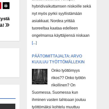
hybridivaikuttamsen niskoille sekä
nyt myös pyrkii syyllistämään
tystä
asiakkaat. Nordea yrittää
tä!
tuoreeltaa kaataa edelleen
ongelmansa käyttäjiensä niskaan
[...]
PÄÄTOIMITTAJALTA: ARVO
KUULUU TYÖTTÖMÄLLEKIN
Onko työttömyys
rikos?? Onko työtön
rikollinen? On
Suomessa. Suomessa kun
ihminen vasten tahtoaan joutuu
työttömäksi kohtelu muuttuu