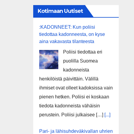
Kotimaan Uutiset
:KADONNEET: Kun poliisi
tiedottaa kadonneesta, on kyse
aina vakavasta tilanteesta
Poliisi tiedottaa eri
puolilla Suomea
kadonneista
henkilöistä päivittäin. Välillä
ihmiset ovat olleet kadoksissa vain
pienen hetken. Poliisi ei koskaan
tiedota kadonneista vähäisin
perustein. Poliisi julkaisee […]
[...]
Pari- ja lähisuhdeväkivallan uhrien