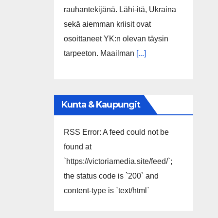
rauhantekijänä. Lähi-itä, Ukraina
sekä aiemman kriisit ovat
osoittaneet YK:n olevan täysin
tarpeeton. Maailman
[...]
Kunta & Kaupungit
RSS Error: A feed could not be
found at
`https://victoriamedia.site/feed/`;
the status code is `200` and
content-type is `text/html`